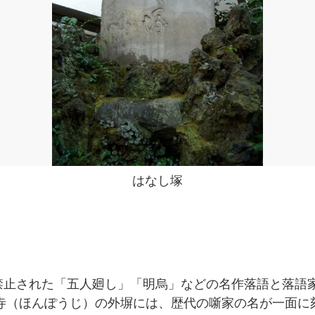
はなし塚
禁止された「五人廻し」「明烏」などの名作落語と落語家
法寺（ほんぽうじ）の外塀には、歴代の噺家の名が一面