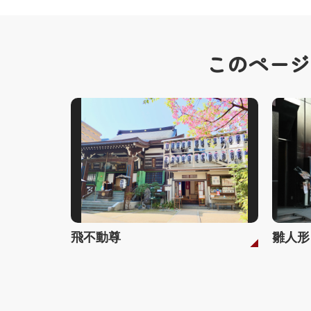
このページ
飛不動尊
雛人形