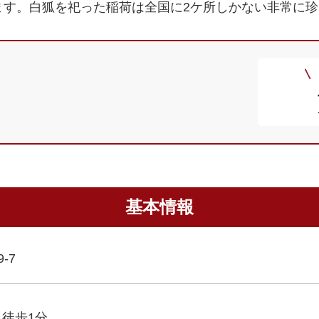
ます。白狐を祀った稲荷は全国に2ケ所しかない非常に
基本情報
-7
→徒歩1分