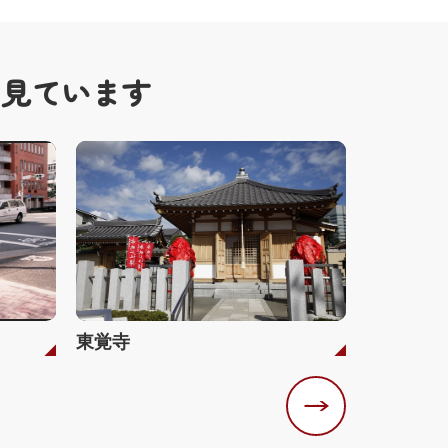
も見ています
東覚寺
了翁禅師