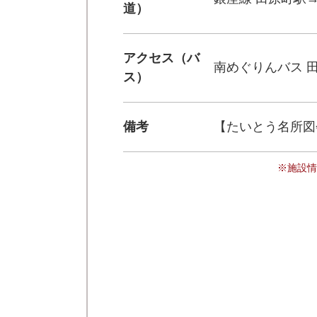
道）
アクセス（バ
南めぐりんバス 
ス）
備考
【たいとう名所図
※施設情