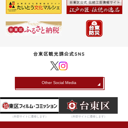
台東区観光課公式SNS
Other Social Media
（外部サイトに遷移します）
（外部サイトに遷移します）