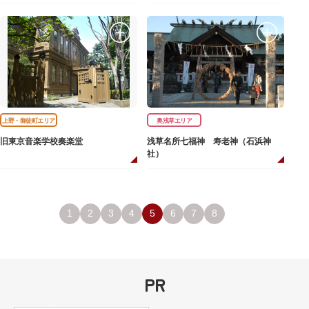
上野・御徒町エリア
奥浅草エリア
旧東京音楽学校奏楽堂
浅草名所七福神 寿老神（石浜神
社）
1
2
3
4
5
6
7
8
PR