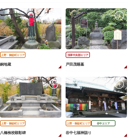
上野・御徒町エリア
浅草中央部エリア
銅地蔵
戸田茂睡墓
上野・御徒町エリア
上野・御徒町エリア
谷中エリア
八橋検校顕彰碑
谷中七福神詣り