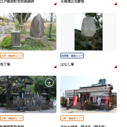
江戸猿若町市村座跡碑
天海僧正毛髪塔
上野・御徒町エリア
浅草橋・蔵前エリア
包丁塚
はなし塚
上野・御徒町エリア
上野・御徒町エリア