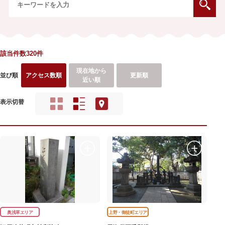
該当件数320件
現在地から
並び順
アクセス数順
更新順
近い順
表示切替
奥浅草エリア
上野・御徒町エリア