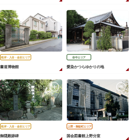
根岸・入谷・金杉エリア
谷中エリア
書道博物館
愛染かつらゆかりの地
根岸・入谷・金杉エリア
上野・御徒町エリア
御隠殿跡碑
国会図書館上野分室