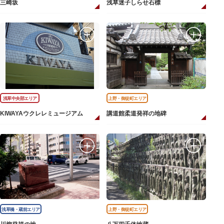
三崎坂
浅草迷子しらせ石標
浅草中央部エリア
上野・御徒町エリア
KIWAYAウクレレミュージアム
講道館柔道発祥の地碑
浅草橋・蔵前エリア
上野・御徒町エリア