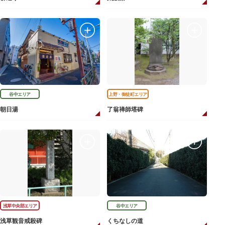
谷中エリア
上野・御徒町エリア
朝日湯
了翁禅師塔碑
浅草中央部エリア
谷中エリア
浅草観音戒殺碑
くちなしの道