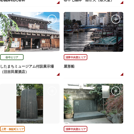
彰義隊戦死者碑
谷中七福神 辯才天（辯天堂）
谷中エリア
浅草中央部エリア
したまちミュージアム付設展示場
屋形船
（旧吉田屋酒店）
上野・御徒町エリア
浅草中央部エリア