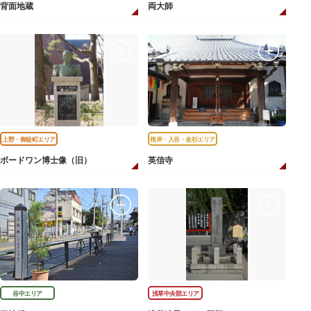
背面地蔵
両大師
上野・御徒町エリア
根岸・入谷・金杉エリア
ボードワン博士像（旧）
英信寺
谷中エリア
浅草中央部エリア