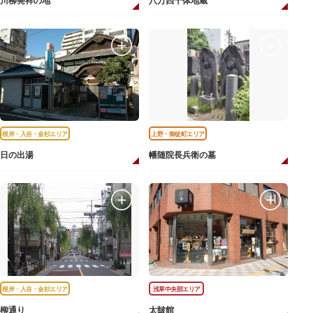
川柳発祥の地
八万四千体地蔵
根岸・入谷・金杉エリア
上野・御徒町エリア
日の出湯
幡随院長兵衛の墓
根岸・入谷・金杉エリア
浅草中央部エリア
柳通り
太皷館