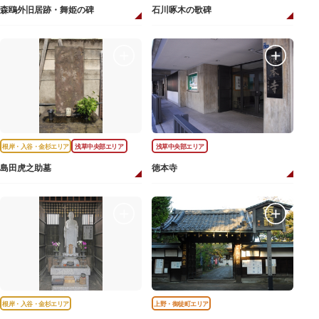
森鴎外旧居跡・舞姫の碑
石川啄木の歌碑
根岸・入谷・金杉エリア
浅草中央部エリア
浅草中央部エリア
島田虎之助墓
徳本寺
根岸・入谷・金杉エリア
上野・御徒町エリア