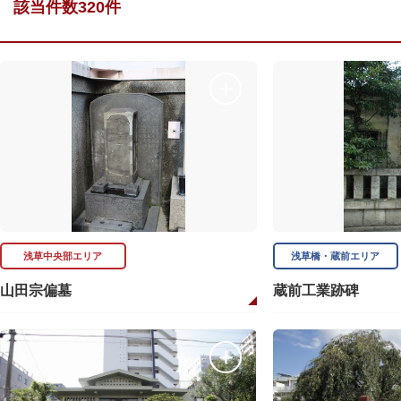
該当件数320件
浅草中央部エリア
浅草橋・蔵前エリア
山田宗偏墓
蔵前工業跡碑