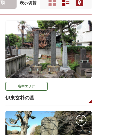
新順
表示切替
谷中エリア
伊東玄朴の墓