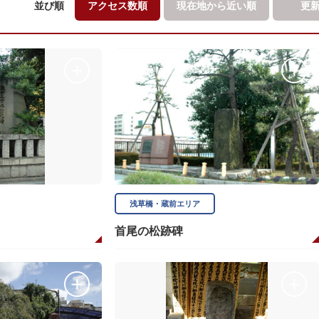
並び順
アクセス数順
現在地から
近い順
更
浅草橋・蔵前エリア
首尾の松跡碑