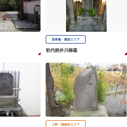
浅草橋・蔵前エリア
初代柄井川柳墓
上野・御徒町エリア