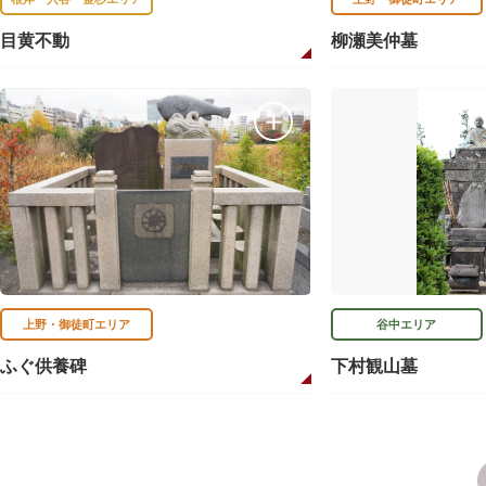
目黄不動
柳瀬美仲墓
上野・御徒町エリア
谷中エリア
ふぐ供養碑
下村観山墓