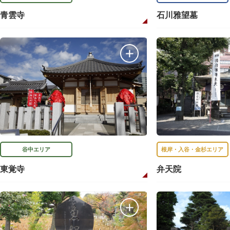
青雲寺
石川雅望墓
谷中エリア
根岸・入谷・金杉エリア
東覚寺
弁天院