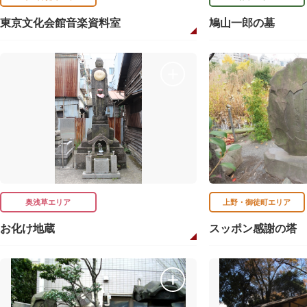
東京文化会館音楽資料室
鳩山一郎の墓
奥浅草エリア
上野・御徒町エリア
お化け地蔵
スッポン感謝の塔