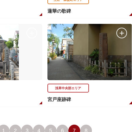
蓮華の歌碑
浅草中央部エリア
宮戸座跡碑
1
2
3
4
5
6
7
8