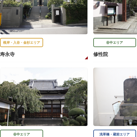
根岸・入谷・金杉エリア
谷中エリア
寿永寺
修性院
谷中エリア
浅草橋・蔵前エリア