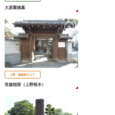
大原重徳墓
上野・御徒町エリア
笠森稲荷（上野桜木）