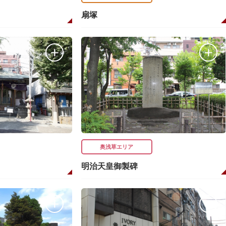
扇塚
奥浅草エリア
明治天皇御製碑