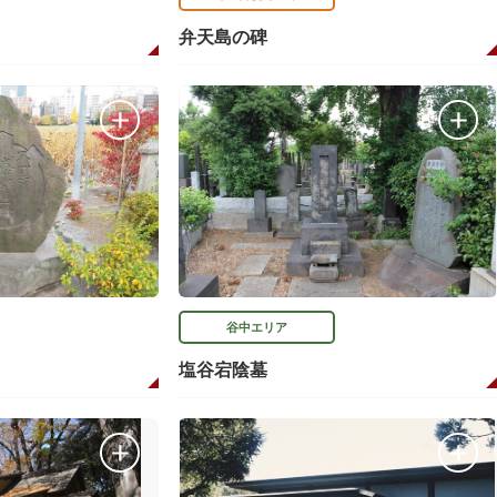
弁天島の碑
谷中エリア
塩谷宕陰墓