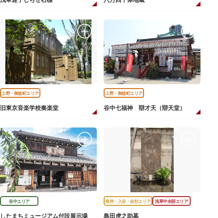
浅草迷子しらせ石標
八万四千体地蔵
上野・御徒町エリア
上野・御徒町エリア
旧東京音楽学校奏楽堂
谷中七福神 辯才天（辯天堂）
谷中エリア
根岸・入谷・金杉エリア
浅草中央部エリア
したまちミュージアム付設展示場
島田虎之助墓