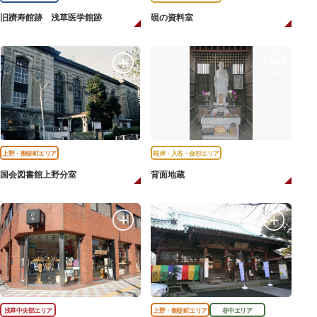
旧躋寿館跡 浅草医学館跡
硯の資料室
上野・御徒町エリア
根岸・入谷・金杉エリア
国会図書館上野分室
背面地蔵
浅草中央部エリア
上野・御徒町エリア
谷中エリア