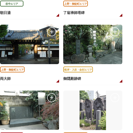
谷中エリア
上野・御徒町エリア
朝日湯
了翁禅師塔碑
上野・御徒町エリア
根岸・入谷・金杉エリア
両大師
御隠殿跡碑