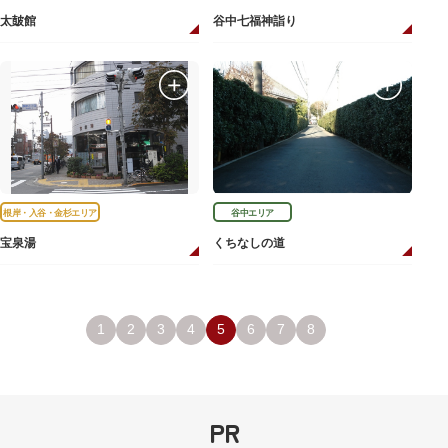
太皷館
谷中七福神詣り
根岸・入谷・金杉エリア
谷中エリア
宝泉湯
くちなしの道
1
2
3
4
5
6
7
8
PR