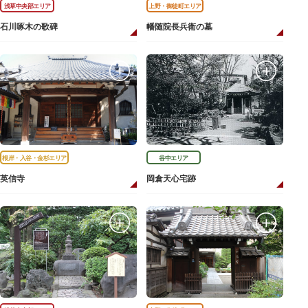
浅草中央部エリア
上野・御徒町エリア
石川啄木の歌碑
幡随院長兵衛の墓
根岸・入谷・金杉エリア
谷中エリア
英信寺
岡倉天心宅跡