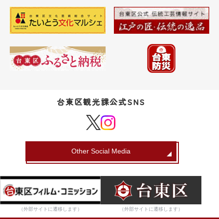
台東区観光課公式SNS
Other Social Media
（外部サイトに遷移します）
（外部サイトに遷移します）