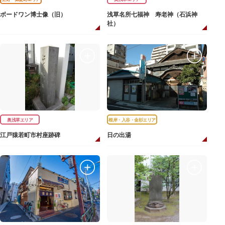
ボードワン博士像（旧）
浅草名所七福神 寿老神（石浜神
社）
奥浅草エリア
根岸・入谷・金杉エリア
江戸猿若町市村座跡碑
日の出湯