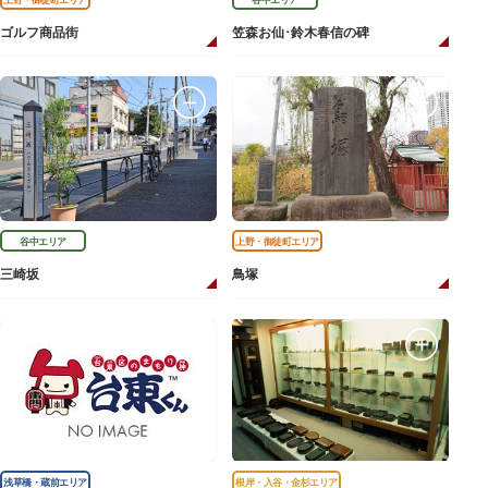
ゴルフ商品街
笠森お仙･鈴木春信の碑
谷中エリア
上野・御徒町エリア
三崎坂
鳥塚
浅草橋・蔵前エリア
根岸・入谷・金杉エリア