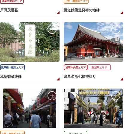
浅草中央部エリア
上野・御徒町エリア
戸田茂睡墓
講道館柔道発祥の地碑
浅草橋・蔵前エリア
浅草中央部エリア
奥浅草エリア
浅草御蔵跡碑
浅草名所七福神詣り
上野・御徒町エリア
谷中エリア