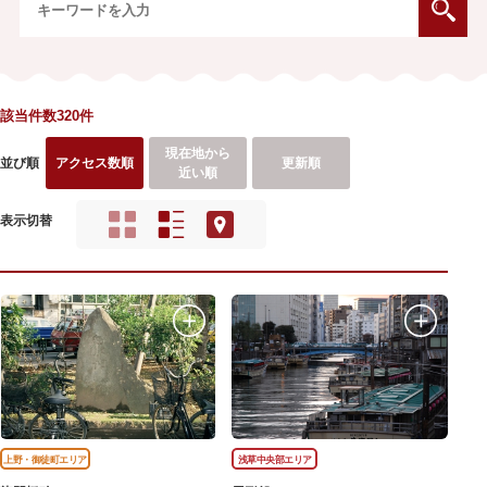
該当件数320件
現在地から
並び順
アクセス数順
更新順
近い順
表示切替
上野・御徒町エリア
浅草中央部エリア