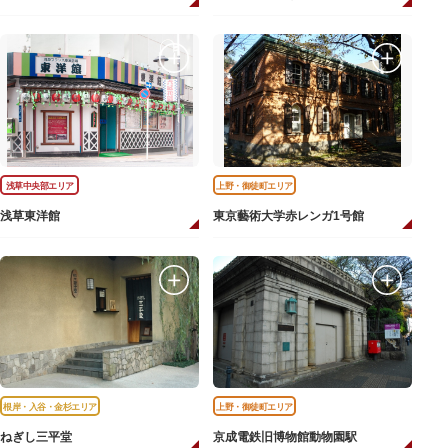
浅草中央部エリア
上野・御徒町エリア
浅草東洋館
東京藝術大学赤レンガ1号館
根岸・入谷・金杉エリア
上野・御徒町エリア
ねぎし三平堂
京成電鉄旧博物館動物園駅