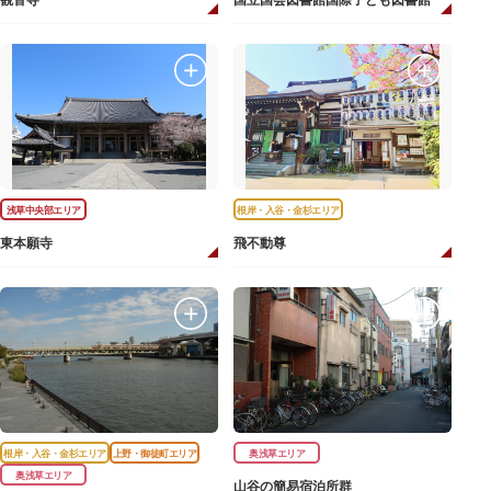
観音寺
国立国会図書館国際子ども図書館
浅草中央部エリア
根岸・入谷・金杉エリア
東本願寺
飛不動尊
根岸・入谷・金杉エリア
上野・御徒町エリア
奥浅草エリア
奥浅草エリア
山谷の簡易宿泊所群