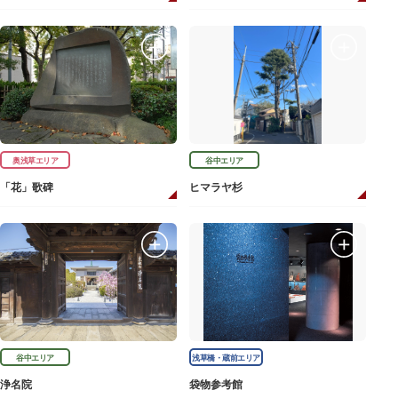
奥浅草エリア
谷中エリア
「花」歌碑
ヒマラヤ杉
谷中エリア
浅草橋・蔵前エリア
浄名院
袋物参考館