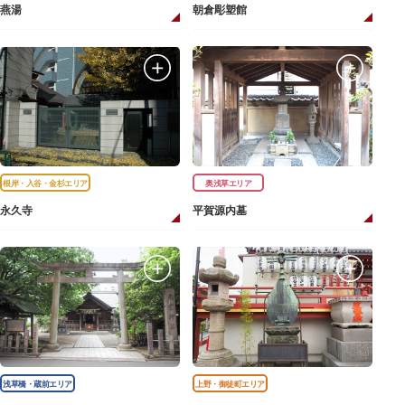
燕湯
朝倉彫塑館
根岸・入谷・金杉エリア
奥浅草エリア
永久寺
平賀源内墓
浅草橋・蔵前エリア
上野・御徒町エリア