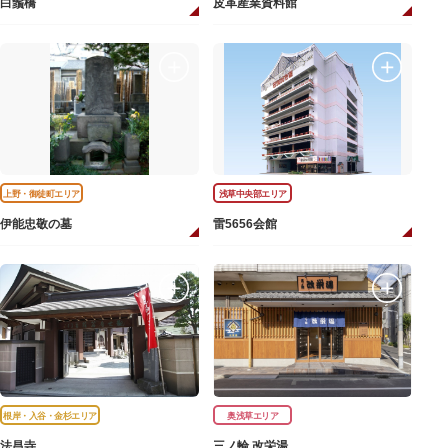
白鬚橋
皮革産業資料館
上野・御徒町エリア
浅草中央部エリア
伊能忠敬の墓
雷5656会館
根岸・入谷・金杉エリア
奥浅草エリア
法昌寺
三ノ輪 改栄湯