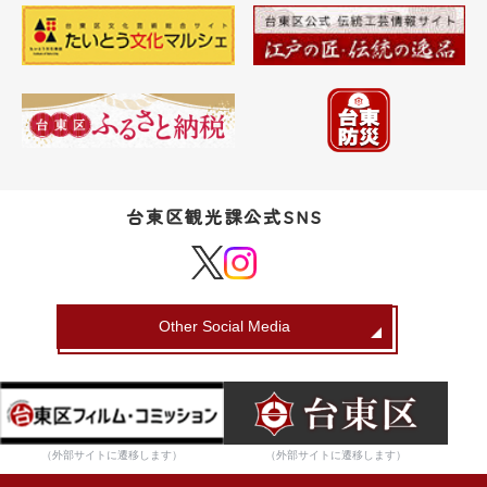
台東区観光課公式SNS
Other Social Media
（外部サイトに遷移します）
（外部サイトに遷移します）