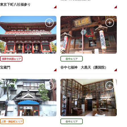
東京下町八社福参り
浅草中央部エリア
谷中エリア
宝蔵門
谷中七福神 大黒天（護国院）
上野・御徒町エリア
谷中エリア