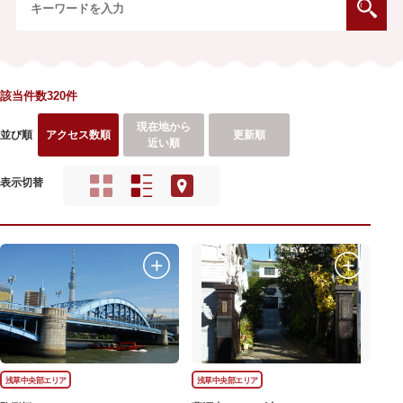
該当件数320件
現在地から
並び順
アクセス数順
更新順
近い順
表示切替
浅草中央部エリア
浅草中央部エリア