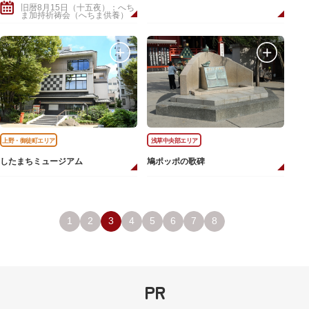
旧暦8月15日（十五夜）：へち
ま加持祈祷会（へちま供養）
上野・御徒町エリア
浅草中央部エリア
したまちミュージアム
鳩ポッポの歌碑
1
2
3
4
5
6
7
8
PR