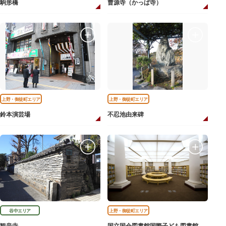
駒形橋
曹源寺（かっぱ寺）
上野・御徒町エリア
上野・御徒町エリア
鈴本演芸場
不忍池由来碑
谷中エリア
上野・御徒町エリア