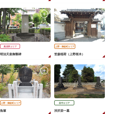
奥浅草エリア
上野・御徒町エリア
明治天皇御製碑
笠森稲荷（上野桜木）
上野・御徒町エリア
谷中エリア
魚塚
渋沢栄一墓