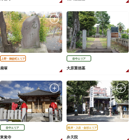
上野・御徒町エリア
谷中エリア
扇塚
大原重徳墓
谷中エリア
根岸・入谷・金杉エリア
東覚寺
弁天院