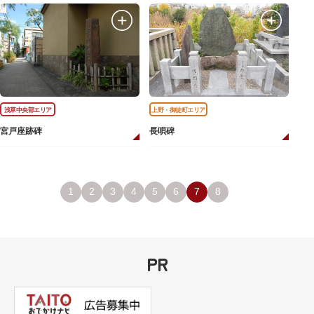
浅草中央部エリア
上野・御徒町エリア
宮戸座跡碑
長唄碑
1
2
3
4
5
6
7
8
PR