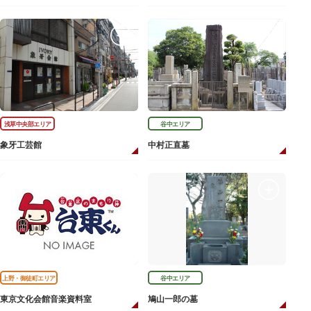
浅草中央部エリア
谷中エリア
象牙工芸館
中村正直墓
上野・御徒町エリア
谷中エリア
東京文化会館音楽資料室
鳩山一郎の墓