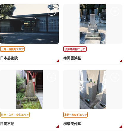
上野・御徒町エリア
浅草中央部エリア
日本芸術院
梅田雲浜墓
根岸・入谷・金杉エリア
上野・御徒町エリア
目黄不動
柳瀬美仲墓