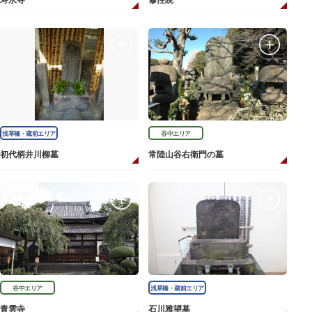
寿永寺
修性院
浅草橋・蔵前エリア
谷中エリア
初代柄井川柳墓
常陸山谷右衛門の墓
谷中エリア
浅草橋・蔵前エリア
青雲寺
石川雅望墓