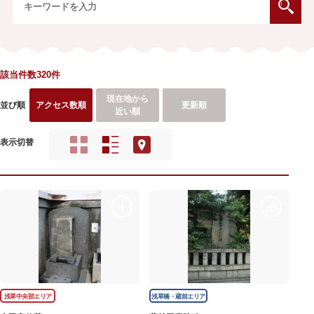
該当件数320件
現在地から
並び順
アクセス数順
更新順
近い順
表示切替
浅草中央部エリア
浅草橋・蔵前エリア