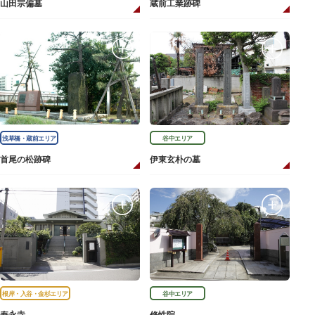
山田宗偏墓
蔵前工業跡碑
浅草橋・蔵前エリア
谷中エリア
首尾の松跡碑
伊東玄朴の墓
根岸・入谷・金杉エリア
谷中エリア