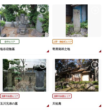
谷中エリア
上野・御徒町エリア
塩谷宕陰墓
寄席発祥之地
浅草中央部エリア
浅草中央部エリア
玉川兄弟の墓
天祐庵