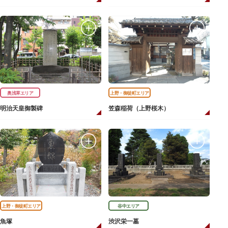
奥浅草エリア
上野・御徒町エリア
明治天皇御製碑
笠森稲荷（上野桜木）
上野・御徒町エリア
谷中エリア
魚塚
渋沢栄一墓