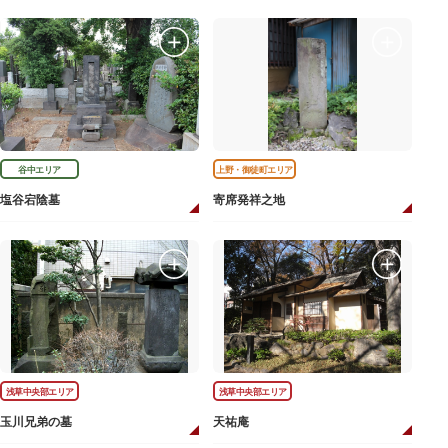
谷中エリア
上野・御徒町エリア
塩谷宕陰墓
寄席発祥之地
浅草中央部エリア
浅草中央部エリア
玉川兄弟の墓
天祐庵