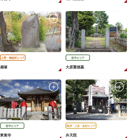
上野・御徒町エリア
谷中エリア
扇塚
大原重徳墓
谷中エリア
根岸・入谷・金杉エリア
東覚寺
弁天院