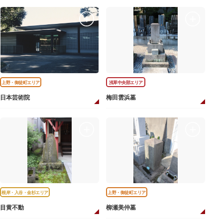
上野・御徒町エリア
浅草中央部エリア
日本芸術院
梅田雲浜墓
根岸・入谷・金杉エリア
上野・御徒町エリア
目黄不動
柳瀬美仲墓