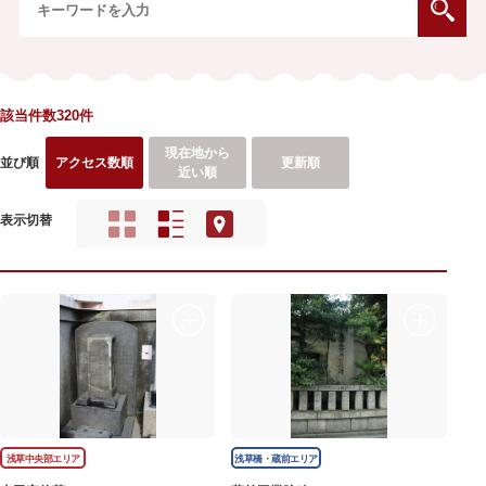
該当件数320件
現在地から
並び順
アクセス数順
更新順
近い順
表示切替
浅草中央部エリア
浅草橋・蔵前エリア