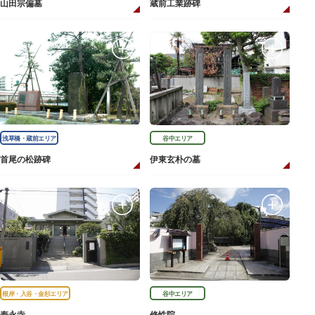
山田宗偏墓
蔵前工業跡碑
浅草橋・蔵前エリア
谷中エリア
首尾の松跡碑
伊東玄朴の墓
根岸・入谷・金杉エリア
谷中エリア