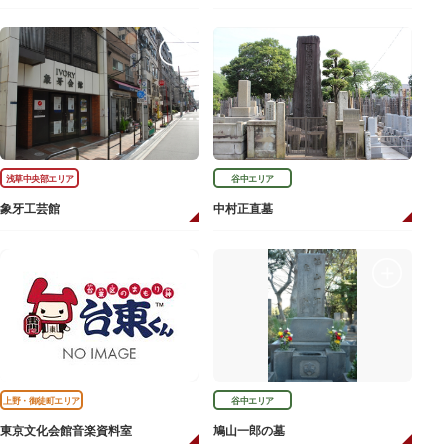
浅草中央部エリア
谷中エリア
象牙工芸館
中村正直墓
上野・御徒町エリア
谷中エリア
東京文化会館音楽資料室
鳩山一郎の墓