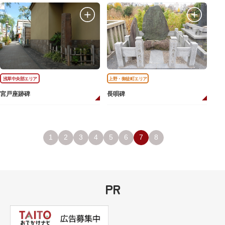
浅草中央部エリア
上野・御徒町エリア
宮戸座跡碑
長唄碑
1
2
3
4
5
6
7
8
PR