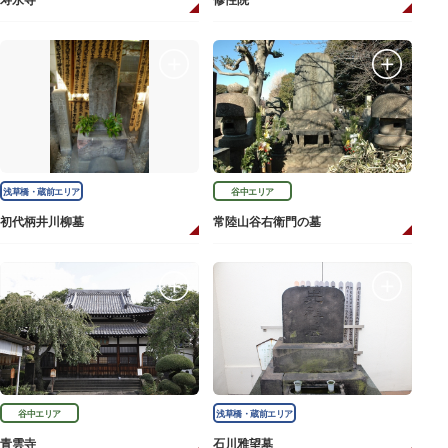
寿永寺
修性院
浅草橋・蔵前エリア
谷中エリア
初代柄井川柳墓
常陸山谷右衛門の墓
谷中エリア
浅草橋・蔵前エリア
青雲寺
石川雅望墓