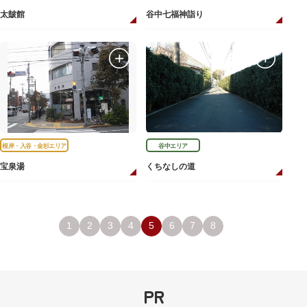
太皷館
谷中七福神詣り
根岸・入谷・金杉エリア
谷中エリア
宝泉湯
くちなしの道
1
2
3
4
5
6
7
8
PR