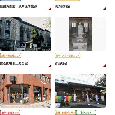
旧躋寿館跡 浅草医学館跡
硯の資料室
上野・御徒町エリア
根岸・入谷・金杉エリア
国会図書館上野分室
背面地蔵
浅草中央部エリア
上野・御徒町エリア
谷中エリア