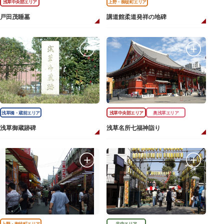
浅草中央部エリア
上野・御徒町エリア
戸田茂睡墓
講道館柔道発祥の地碑
浅草橋・蔵前エリア
浅草中央部エリア
奥浅草エリア
浅草御蔵跡碑
浅草名所七福神詣り
上野・御徒町エリア
谷中エリア