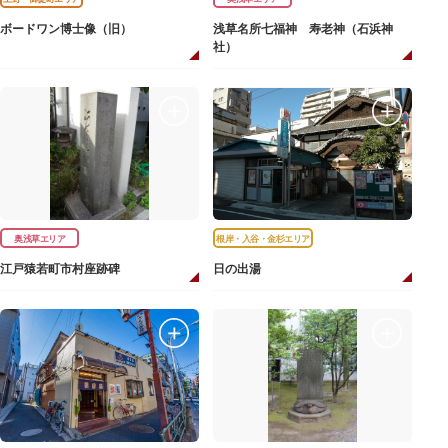
ボードワン博士像（旧）
浅草名所七福神 寿老神（石浜神
社）
奥浅草エリア
根岸・入谷・金杉エリア
江戸猿若町市村座跡碑
日の出湯