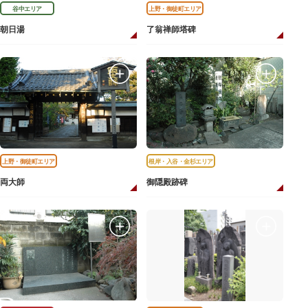
谷中エリア
上野・御徒町エリア
朝日湯
了翁禅師塔碑
上野・御徒町エリア
根岸・入谷・金杉エリア
両大師
御隠殿跡碑