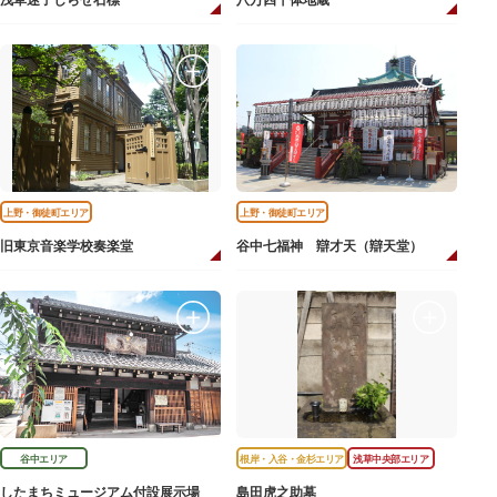
浅草迷子しらせ石標
八万四千体地蔵
上野・御徒町エリア
上野・御徒町エリア
旧東京音楽学校奏楽堂
谷中七福神 辯才天（辯天堂）
谷中エリア
根岸・入谷・金杉エリア
浅草中央部エリア
したまちミュージアム付設展示場
島田虎之助墓