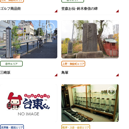
ゴルフ商品街
笠森お仙･鈴木春信の碑
谷中エリア
上野・御徒町エリア
三崎坂
鳥塚
浅草橋・蔵前エリア
根岸・入谷・金杉エリア