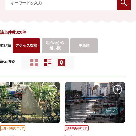
該当件数320件
現在地から
並び順
アクセス数順
更新順
近い順
表示切替
上野・御徒町エリア
浅草中央部エリア