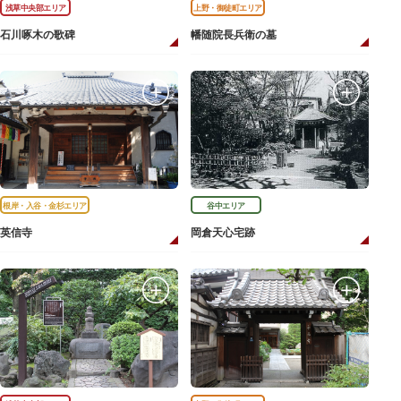
浅草中央部エリア
上野・御徒町エリア
石川啄木の歌碑
幡随院長兵衛の墓
根岸・入谷・金杉エリア
谷中エリア
英信寺
岡倉天心宅跡