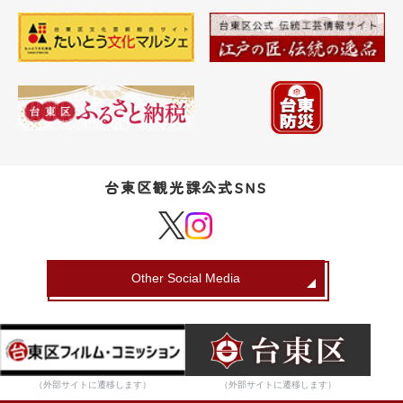
台東区観光課公式SNS
Other Social Media
（外部サイトに遷移します）
（外部サイトに遷移します）