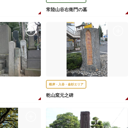
常陸山谷右衛門の墓
根岸・入谷・金杉エリア
乾山窯元之碑