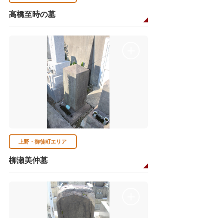
高橋至時の墓
上野・御徒町エリア
柳瀬美仲墓