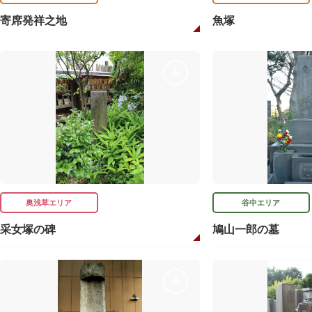
寄席発祥之地
魚塚
奥浅草エリア
谷中エリア
采女塚の碑
鳩山一郎の墓