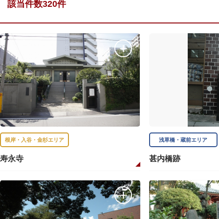
該当件数320件
根岸・入谷・金杉エリア
浅草橋・蔵前エリア
寿永寺
甚内橋跡