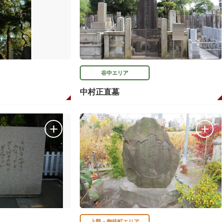
谷中エリア
中村正直墓
上野・御徒町エリア