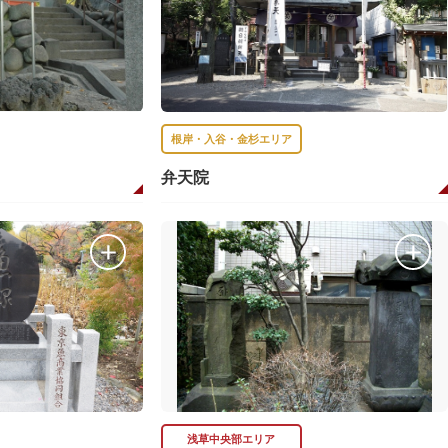
根岸・入谷・金杉エリア
弁天院
浅草中央部エリア