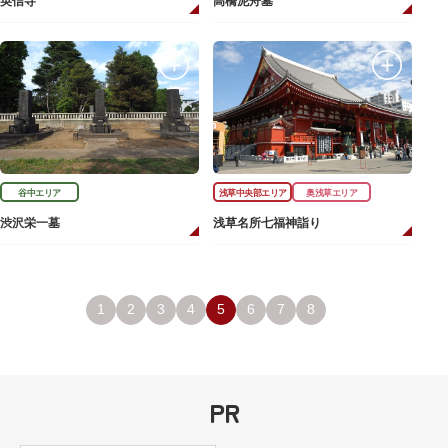
英信寺
高橋泥舟墓
谷中エリア
浅草中央部エリア
奥浅草エリア
渋沢栄一墓
浅草名所七福神詣り
1
2
3
4
5
6
7
8
PR