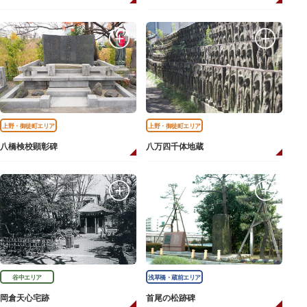
上野・御徒町エリア
上野・御徒町エリア
八橋検校顕彰碑
八万四千体地蔵
谷中エリア
浅草橋・蔵前エリア
岡倉天心宅跡
首尾の松跡碑