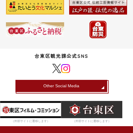
台東区観光課公式SNS
Other Social Media
（外部サイトに遷移します）
（外部サイトに遷移します）