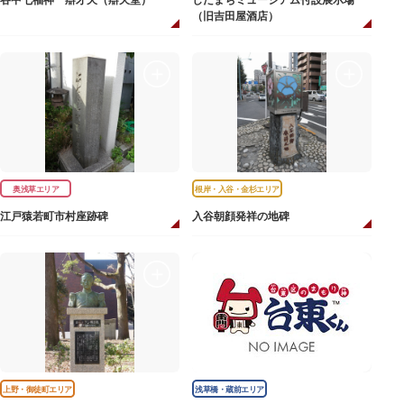
谷中七福神 辯才天（辯天堂）
したまちミュージアム付設展示場
（旧吉田屋酒店）
奥浅草エリア
根岸・入谷・金杉エリア
江戸猿若町市村座跡碑
入谷朝顔発祥の地碑
上野・御徒町エリア
浅草橋・蔵前エリア