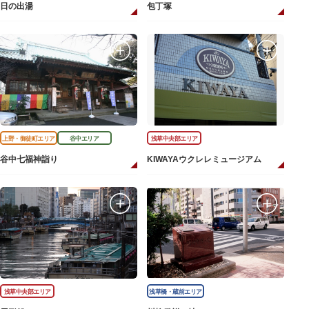
日の出湯
包丁塚
上野・御徒町エリア
谷中エリア
浅草中央部エリア
谷中七福神詣り
KIWAYAウクレレミュージアム
浅草中央部エリア
浅草橋・蔵前エリア