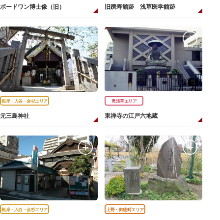
ボードワン博士像（旧）
旧躋寿館跡 浅草医学館跡
根岸・入谷・金杉エリア
奥浅草エリア
元三島神社
東禅寺の江戸六地蔵
根岸・入谷・金杉エリア
上野・御徒町エリア