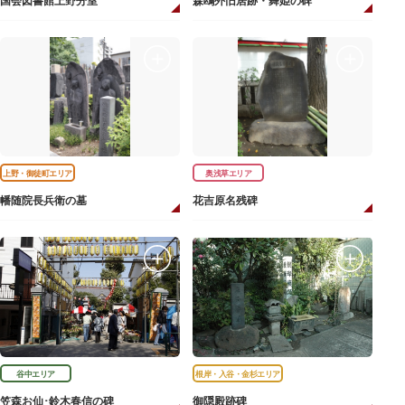
国会図書館上野分室
森鴎外旧居跡・舞姫の碑
上野・御徒町エリア
奥浅草エリア
幡随院長兵衛の墓
花吉原名残碑
谷中エリア
根岸・入谷・金杉エリア
笠森お仙･鈴木春信の碑
御隠殿跡碑