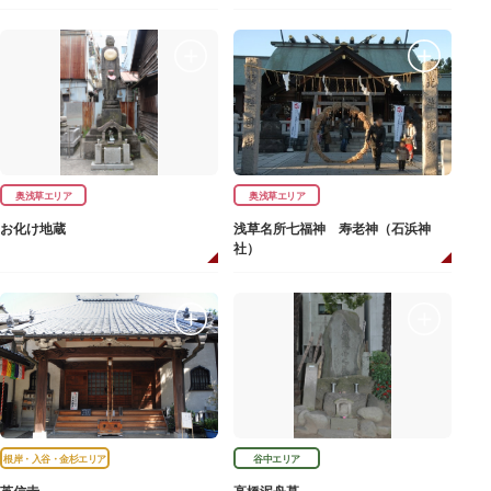
奥浅草エリア
奥浅草エリア
お化け地蔵
浅草名所七福神 寿老神（石浜神
社）
根岸・入谷・金杉エリア
谷中エリア