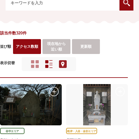
該当件数320件
現在地から
並び順
アクセス数順
更新順
近い順
表示切替
谷中エリア
根岸・入谷・金杉エリア