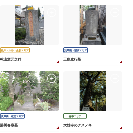
根岸・入谷・金杉エリア
浅草橋・蔵前エリア
乾山窯元之碑
三島政行墓
浅草橋・蔵前エリア
谷中エリア
勝川春章墓
大雄寺のクスノキ