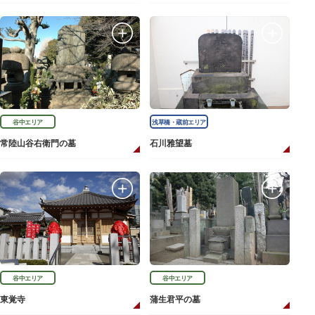
谷中エリア
浅草橋・蔵前エリア
常陸山谷右衛門の墓
石川雅望墓
谷中エリア
谷中エリア
東覚寺
蒲生君平の墓