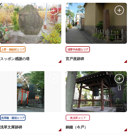
上野・御徒町エリア
浅草中央部エリア
スッポン感謝の塔
宮戸座跡碑
浅草橋・蔵前エリア
奥浅草エリア
浅草文庫跡碑
銅鐘（今戸）