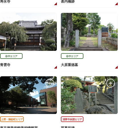
寿永寺
甚内橋跡
谷中エリア
谷中エリア
青雲寺
大原重徳墓
上野・御徒町エリア
浅草中央部エリア