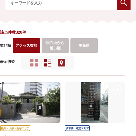
該当件数320件
現在地から
並び順
アクセス数順
更新順
近い順
表示切替
根岸・入谷・金杉エリア
浅草橋・蔵前エリア