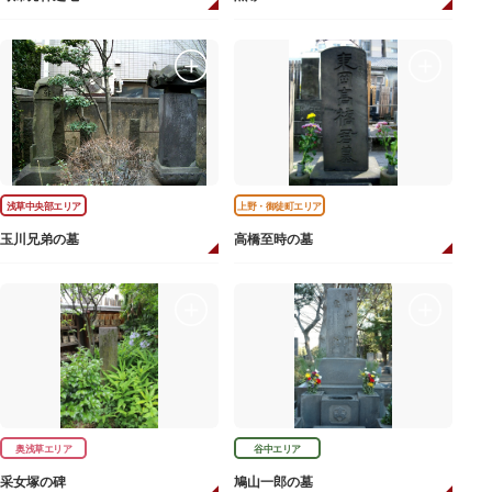
浅草中央部エリア
上野・御徒町エリア
玉川兄弟の墓
高橋至時の墓
奥浅草エリア
谷中エリア
采女塚の碑
鳩山一郎の墓