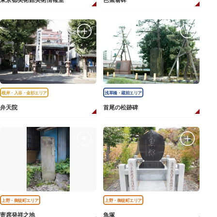
東京都美術館美術情報室
芭蕉翁碑
根岸・入谷・金杉エリア
浅草橋・蔵前エリア
弁天院
首尾の松跡碑
上野・御徒町エリア
上野・御徒町エリア
寄席発祥之地
魚塚