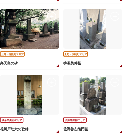
上野・御徒町エリア
上野・御徒町エリア
弁天島の碑
柳瀬美仲墓
浅草中央部エリア
浅草中央部エリア
花川戸助六の歌碑
佐野善左衛門墓