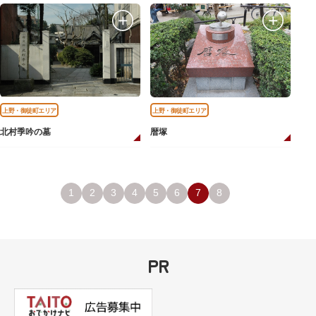
上野・御徒町エリア
上野・御徒町エリア
北村季吟の墓
暦塚
1
2
3
4
5
6
7
8
PR