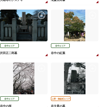
大雄寺のクスノキ
滝廉太郎像
谷中エリア
谷中エリア
沢田正二郎墓
谷中の紅葉
谷中エリア
上野・御徒町エリア
谷中の桜
谷文晁の墓