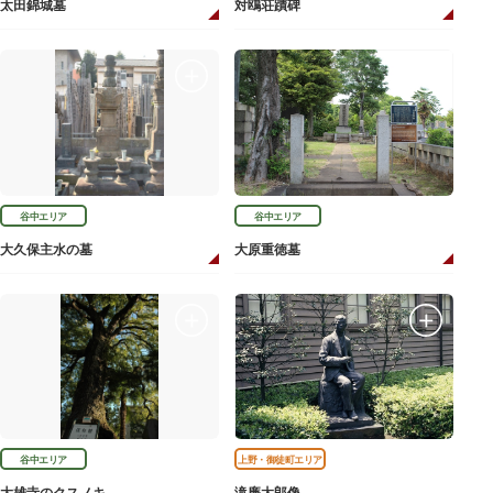
太田錦城墓
対鴎荘蹟碑
谷中エリア
谷中エリア
大久保主水の墓
大原重徳墓
谷中エリア
上野・御徒町エリア