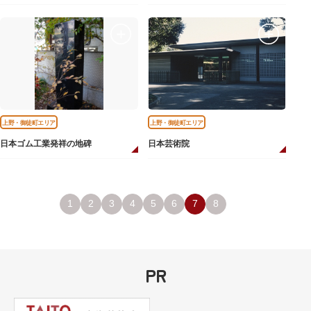
上野・御徒町エリア
上野・御徒町エリア
日本ゴム工業発祥の地碑
日本芸術院
1
2
3
4
5
6
7
8
PR