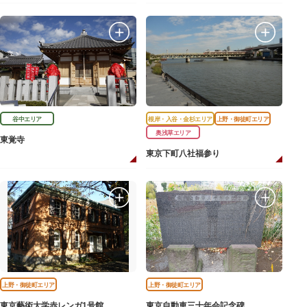
谷中エリア
根岸・入谷・金杉エリア
上野・御徒町エリア
奥浅草エリア
東覚寺
東京下町八社福参り
上野・御徒町エリア
上野・御徒町エリア
東京藝術大学赤レンガ1号館
東京自動車三十年会記念碑