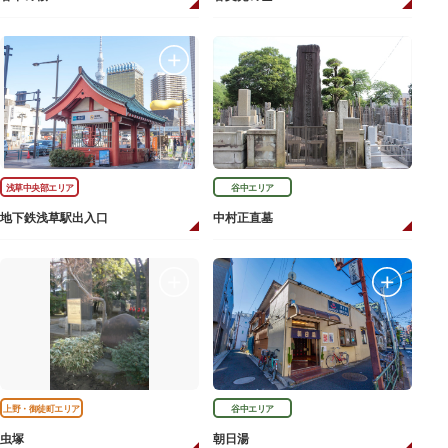
浅草中央部エリア
谷中エリア
地下鉄浅草駅出入口
中村正直墓
上野・御徒町エリア
谷中エリア
虫塚
朝日湯