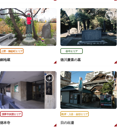
上野・御徒町エリア
谷中エリア
銅地蔵
徳川慶喜の墓
浅草中央部エリア
根岸・入谷・金杉エリア
徳本寺
日の出湯