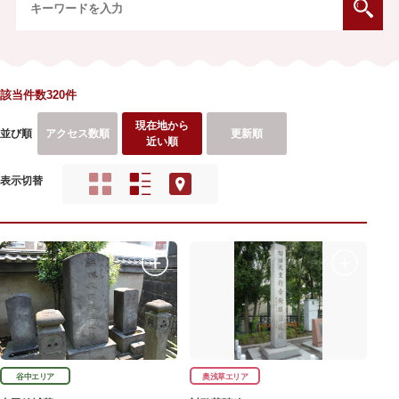
該当件数320件
現在地から
並び順
アクセス数順
更新順
近い順
表示切替
谷中エリア
奥浅草エリア