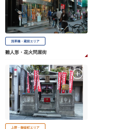
浅草橋・蔵前エリア
雛人形・花火問屋街
上野・御徒町エリア