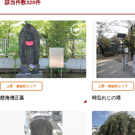
該当件数320件
上野・御徒町エリア
上野・御徒町エリア
慈海僧正墓
時忘れじの塔