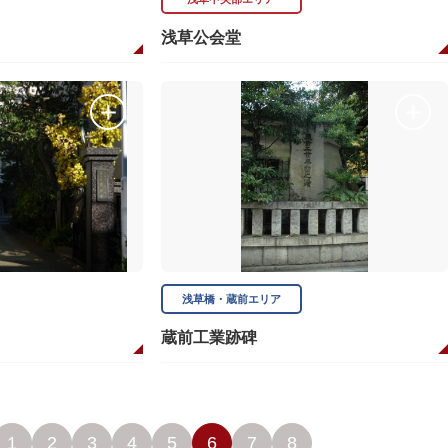
浅草公会堂
浅草橋・蔵前エリア
）
蔵前工業跡碑
1
2
3
4
5
6
7
8