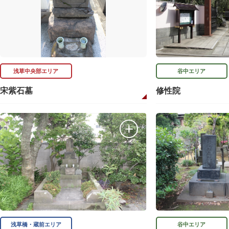
浅草中央部エリア
谷中エリア
宋紫石墓
修性院
浅草橋・蔵前エリア
谷中エリア