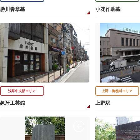
勝川春章墓
小花作助墓
浅草中央部エリア
上野・御徒町エリア
象牙工芸館
上野駅