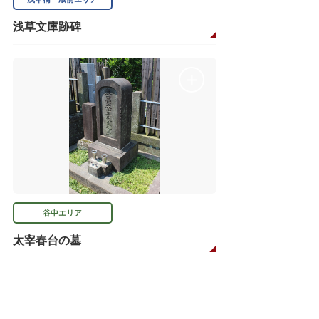
浅草文庫跡碑
谷中エリア
太宰春台の墓