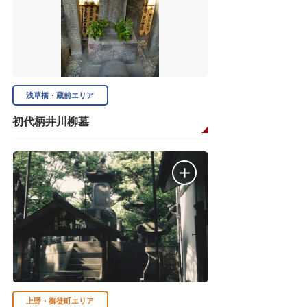
浅草橋・蔵前エリア
初代柄井川柳墓
上野・御徒町エリア