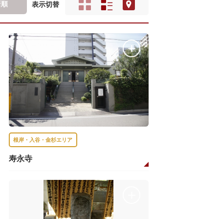
新順
表示切替
根岸・入谷・金杉エリア
寿永寺