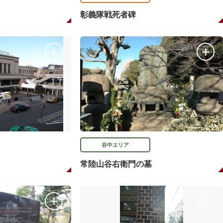
彰義隊戦死者碑
谷中エリア
常陸山谷右衛門の墓