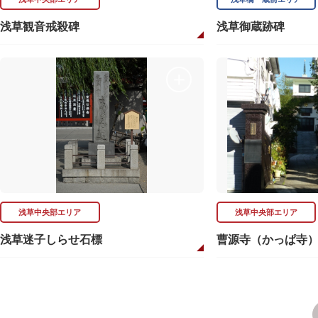
浅草観音戒殺碑
浅草御蔵跡碑
浅草中央部エリア
浅草中央部エリア
浅草迷子しらせ石標
曹源寺（かっぱ寺