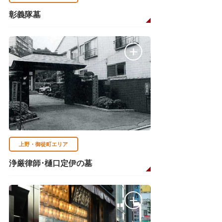
彰義隊墓
上野・御徒町エリア
浄厳律師･樋口定伊の墓