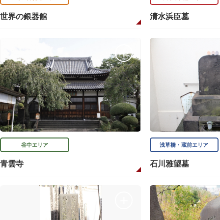
世界の銀器館
清水浜臣墓
谷中エリア
浅草橋・蔵前エリア
青雲寺
石川雅望墓