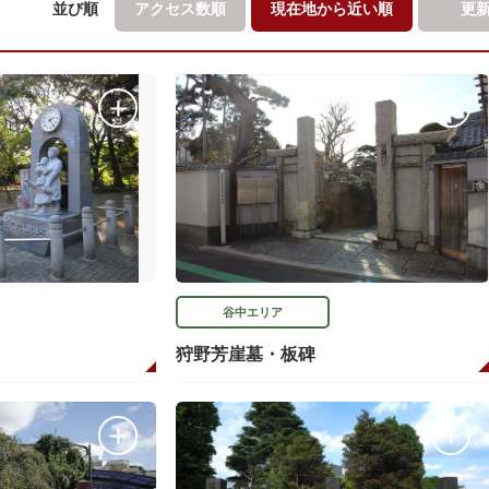
並び順
アクセス数順
現在地から
近い順
更
谷中エリア
狩野芳崖墓・板碑