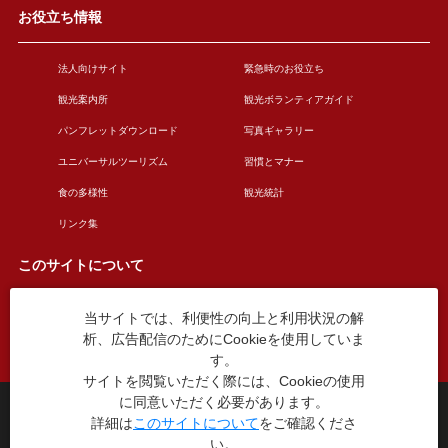
お役立ち情報
法人向けサイト
緊急時のお役立ち
観光案内所
観光ボランティアガイド
パンフレットダウンロード
写真ギャラリー
ユニバーサルツーリズム
習慣とマナー
食の多様性
観光統計
リンク集
このサイトについて
当サイトでは、利便性の向上と利用状況の解
このサイトについて
広告掲載について
析、広告配信のためにCookieを使用していま
お問い合わせ
す。
サイトを閲覧いただく際には、Cookieの使用
に同意いただく必要があります。
台東区役所観光課
詳細は
このサイトについて
をご確認くださ
〒110-8615 東京都台東区東上野4丁目5番6号
い。
TEL：03-5246-1151