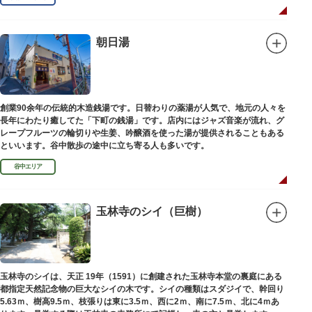
朝日湯
創業90余年の伝統的木造銭湯です。日替わりの薬湯が人気で、地元の人々を
長年にわたり癒してた「下町の銭湯」です。店内にはジャズ音楽が流れ、グ
レープフルーツの輪切りや生姜、吟醸酒を使った湯が提供されることもある
といいます。谷中散歩の途中に立ち寄る人も多いです。
谷中エリア
玉林寺のシイ（巨樹）
玉林寺のシイは、天正 19年（1591）に創建された玉林寺本堂の裏庭にある
都指定天然記念物の巨大なシイの木です。シイの種類はスダジイで、幹回り
5.63ｍ、樹高9.5ｍ、枝張りは東に3.5ｍ、西に2ｍ、南に7.5ｍ、北に4ｍあ