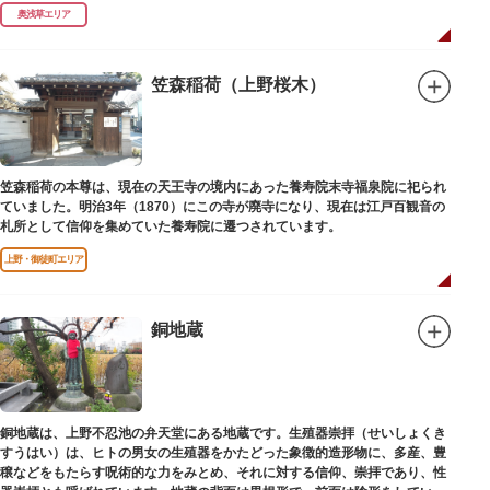
延命長寿の神として奉安されたものです。
奥浅草エリア
笠森稲荷（上野桜木）
笠森稲荷の本尊は、現在の天王寺の境内にあった養寿院末寺福泉院に祀られ
ていました。明治3年（1870）にこの寺が廃寺になり、現在は江戸百観音の
札所として信仰を集めていた養寿院に遷つされています。
上野・御徒町エリア
銅地蔵
銅地蔵は、上野不忍池の弁天堂にある地蔵です。生殖器崇拝（せいしょくき
すうはい）は、ヒトの男女の生殖器をかたどった象徴的造形物に、多産、豊
穣などをもたらす呪術的な力をみとめ、それに対する信仰、崇拝であり、性