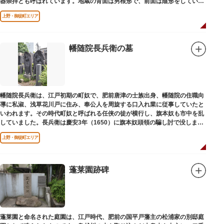
器崇拝とも呼ばれています。地蔵の背面は男根形で、前面は陰形をしていま
す。
上野・御徒町エリア
幡随院長兵衛の墓
幡随院長兵衛は、江戸初期の町奴で、肥前唐津の士族出身、幡随院の住職向
導に私淑、浅草花川戸に住み、奉公人を周旋する口入れ業に従事していたと
いわれます。その時代町奴と呼ばれる任侠の徒が横行し、旗本奴も市中を乱
していました。長兵衛は慶安3年（1650）に旗本奴頭領の騙し討で没しまし
た。お墓は源空寺（げんくうじ）にあります。
上野・御徒町エリア
蓬莱園跡碑
蓬莱園と命名された庭園は、江戸時代、肥前の国平戸藩主の松浦家の別邸庭