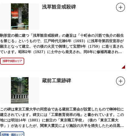
浅草観音戒殺碑
駒形堂の横に建つ「浅草観音戒殺碑」の趣旨は「十町余の川筋で魚介の殺生
を禁じる」というもので、江戸時代元禄6年（1693）に浅草寺第四世宣存が
願主となって建立、その後の火災で倒壊して宝歴9年（1759）に造り直され
ています。昭和2年（1927）に土中から発見され、同8年に修補再建された
碑がどちらのものであるかは不明です。
浅草中央部エリア
蔵前工業跡碑
この碑は東京工業大学の同窓会である蔵前工業会が設置したもので榊神社に
建立されています。碑文には「工業教育発祥の地」と書かれています。この
地には明治14年（1881）に創立の「東京職工学校」（後の「東京工業大
学」）がありましたが、関東大震災により施設の大半を焼失したため目黒に
移転しました。
浅草橋・蔵前エリア