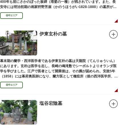
400年も前にさかのぼった板碑（塔婆の一種）が残されています。また、長
安寺には明治初期の画家狩野芳崖（かのうほうがい1828-1888）の墓所があ
ります。
谷中エリア
伊東玄朴の墓
幕末期の蘭学・西洋医学者である伊東玄朴の墓は天龍院（てんりゅういん）
にあります。玄朴は医学を志し、長崎の鳴滝塾でシーボルトよりオランダ医
学を学びました。江戸で医者として開業後は、その腕が認められ、安政5年
（1858）には幕府奥医師になり、蘭方医として種痘所（後の西洋医学所、現
東京大学医学部）の開設などに尽力し、明治4年（1871）72歳で没しまし
谷中エリア
た。
塩谷宕陰墓