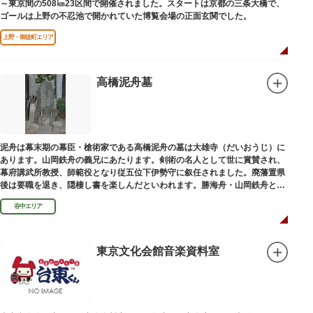
～東京間の508㎞23区間で開催されました。スタートは京都の三条大橋で、
ゴールは上野の不忍池で開かれていた博覧会場の正面玄関でした。
上野・御徒町エリア
高橋泥舟墓
泥舟は幕末期の幕臣・槍術家である高橋泥舟の墓は大雄寺（だいおうじ）に
あります。山岡鉄舟の義兄にあたります。剣術の名人として世に賞賛され、
幕府講武所教授、師範役となり従五位下伊勢守に叙任されました。廃藩置県
後は要職を退き、隠棲し書を楽しんだといわれます。勝海舟・山岡鉄舟と共
に幕末の三舟といわれています。
谷中エリア
東京文化会館音楽資料室