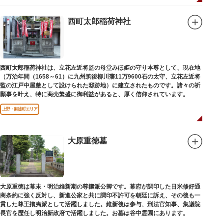
西町太郎稲荷神社
西町太郎稲荷神社は、立花左近将監の母堂みほ姫の守り本尊として、現在地
（万治年間（1658～61）に九州筑後柳川藩11万9600石の太守、立花左近将
監の江戸中屋敷として設けられた邸跡地）に建立されたものです。諸々の祈
願事を叶え、特に商売繁盛に御利益があると、厚く信仰されています。
上野・御徒町エリア
大原重徳墓
大原重徳は幕末・明治維新期の尊攘派公卿です。幕府が調印した日米修好通
商条約に強く反対し、新進公家と共に調印不許可を朝廷に訴え、その後も一
貫した尊王攘夷派として活躍しました。維新後は参与、刑法官知事、集議院
長官を歴任し明治新政府で活躍しました。お墓は谷中霊園にあります。