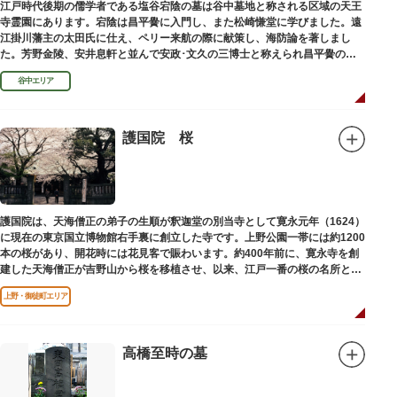
江戸時代後期の儒学者である塩谷宕陰の墓は谷中墓地と称される区域の天王
寺霊園にあります。宕陰は昌平黌に入門し、また松崎慊堂に学びました。遠
江掛川藩主の太田氏に仕え、ペリー来航の際に献策し、海防論を著しまし
た。芳野金陵、安井息軒と並んで安政･文久の三博士と称えられ昌平黌の教
授として多くの文人を育て、慶応3年 （1867）に没しました。
谷中エリア
護国院 桜
護国院は、天海僧正の弟子の生順が釈迦堂の別当寺として寛永元年（1624）
に現在の東京国立博物館右手裏に創立した寺です。上野公園一帯には約1200
本の桜があり、開花時には花見客で賑わいます。約400年前に、寛永寺を創
建した天海僧正が吉野山から桜を移植させ、以来、江戸一番の桜の名所とし
て今日に及んでいます。
上野・御徒町エリア
高橋至時の墓