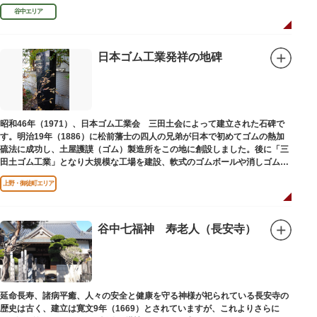
谷中エリア
日本ゴム工業発祥の地碑
昭和46年（1971）、日本ゴム工業会 三田土会によって建立された石碑で
す。明治19年（1886）に松前藩士の四人の兄弟が日本で初めてゴムの熱加
硫法に成功し、土屋護謨（ゴム）製造所をこの地に創設しました。後に「三
田土ゴム工業」となり大規模な工場を建設、軟式のゴムボールや消しゴムな
ど新しいゴム製品を次々に開発しました。
上野・御徒町エリア
谷中七福神 寿老人（長安寺）
延命長寿、諸病平癒、人々の安全と健康を守る神様が祀られている長安寺の
歴史は古く、建立は寛文9年（1669）とされていますが、これよりさらに