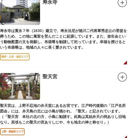
弟育成をはかるなど、江戸時代後期から明治維新に至る日本の医学振興に貢
寿永寺
献しました。
※現在、この場所に「旧躋寿館跡 浅草医学館跡」に関する案内板や説明版
等は設置されておりません。
寿永寺は寛永７年（1630）建立で、寿永法尼が徳川二代将軍秀忠公の菩提を
葬うため、この地に庵室を営んだことに起源しています。また、放生会とい
う動物慰霊の文を発願し、布袋尊を勧請して祀っています。幸福を授けると
いう布袋尊は、地域の人々に長く愛されています。
根岸・入谷・金杉エリア
聖天宮
聖天宮は、上野不忍池の弁天堂にあるお宮です。江戸時代後期の「江戸名所
図会」には、弁天島の北には小島が描かれ、「聖天」と記されています。
（「聖天宮 本社の北の方、小島に勧請す。此島は其始弁天の祠ありし旧地
なり。其頃もこの聖天の宮ありしにや、今も地主の神と称せり」）
上野・御徒町エリア