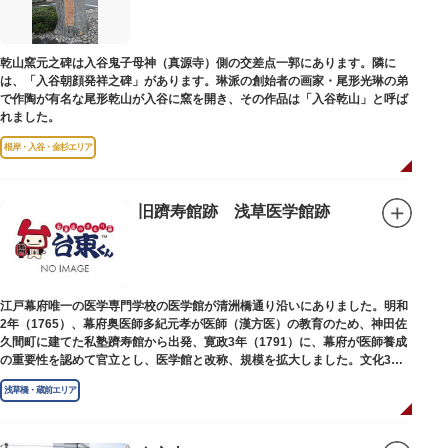
乾山窯元之碑は入谷鬼子母神（真源寺）側の交差点一郭にあります。隣に
は、「入谷朝顔発祥之碑」があります。琳派の創始者の画家・尾形光琳の弟
で作陶が有名な尾形乾山が入谷に窯を開き、その作品は「入谷乾山」と呼ば
れました。
根岸・入谷・金杉エリア
旧躋寿館跡 浅草医学館跡
江戸幕府唯一の医学専門学校の医学館が清洲橋通り沿いにありました。明和
2年（1765）、幕府奥医師多紀元孝が医師（漢方医）の教育のため、神田佐
久間町に建てた私塾躋寿館から出発、寛政3年（1791）に、幕府が医師養成
の重要性を認めて官立とし、医学館と改称、規模を拡大しました。文化3年
（1806）、大火に遭い焼失しましたが、同年に旧向柳原一丁目に移転、再建
浅草橋・蔵前エリア
されました。
敷地は約7千平方メートル、代々多紀家がその監督に当たり、天保14年
（1843）には寄宿舎を設けて全寮制とし、広く一般からも入学を許可し、子