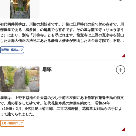
初代柄井川柳は、川柳の創始者です。川柳は江戸時代の前句付の点者で、川
柳撰集である「柳多留」の編纂でも有名です。その墓は龍宝寺（りゅうほう
じ）にあり、別名「川柳寺」とも呼ばれます。龍宝寺は上野の寛永寺を開山
した天海大僧正の法兄にあたる豪海大僧正が開山した天台宗寺院で、不動明
王の梵字を刻んだ板碑が境内に残っています。
浅草橋・蔵前エリア
扇塚
扇塚は、上野不忍池の弁天堂の少し手前の左側にある作家佐藤春夫氏の詩文
で、扇の形をした碑です。初代花柳寿美の舞扇を納めて、昭和24年
（1949）2月、6代目尾上菊五郎、二世花柳寿輔、花柳章太郎氏らの手によ
って建てられました。
上野・御徒町エリア