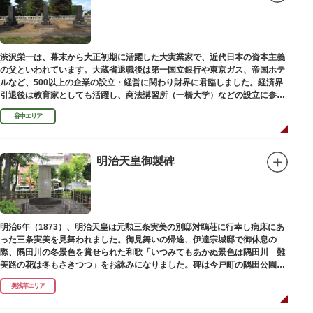
渋沢栄一は、幕末から大正初期に活躍した大実業家で、近代日本の資本主義
の父といわれています。大蔵省退職後は第一国立銀行や東京ガス、帝国ホテ
ルなど、500以上の企業の設立・経営に関わり財界に君臨しました。経済界
引退後は教育家としても活躍し、商法講習所（一橋大学）などの設立に参画
しました。お墓は谷中霊園にあります。
谷中エリア
明治天皇御製碑
明治6年（1873）、明治天皇は元勲三条実美の別邸対鴎荘に行幸し病床にあ
った三条実美を見舞われました。御見舞いの帰途、伊達宗城邸で御休息の
際、隅田川の冬景色を賞せられた和歌「いつみてもあかぬ景色は隅田川 難
美路の花は冬もさきつつ」をお詠みになりました。碑は今戸町の隅田公園内
にあります。
奥浅草エリア