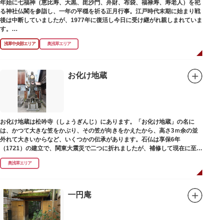
年始に七福神（恵比寿、大黒、毘沙門、弁財、布袋、福禄寿、寿老人）を祀
る神社仏閣を参詣し、一年の平穏を祈る正月行事。江戸時代末期に始まり戦
後は中断していましたが、1977年に復活し今日に受け継がれ親しまれていま
す。
浅草中央部エリア
奥浅草エリア
浅草名所七福神の特徴は福禄寿、寿老人が2社ずつあり、巡る社寺が9ヶ所あ
るところ。九は数の究み、鳩と言う字にも使われていて、鳩は「集まる」と
いう縁起の良い意味を持つ故事に由来しているそうです。福笹に各社寺の福
絵馬をつけ、色紙・福絵に御朱印をいただきながら巡拝しましょう。
お化け地蔵
江戸文化発祥の地といわれる浅草には、観音様の境内を中心として広く各所
に名所・旧跡があります。七福神をめぐる途中、これらの名跡も訪ねながら
江戸文化の面影を偲んでみてはいかがでしょうか。
御利益にあやかりながらの散策は、福徳と心の安らぎを与えてくれることで
お化け地蔵は松吟寺（しょうぎんじ）にあります。「お化け地蔵」の名に
しょう。
は、かつて大きな笠をかぶり、その笠が向きをかえたから、高さ3ｍ余の並
外れて大きいからなど、いくつかの伝承があります。石仏は享保6年
（1721）の建立で、関東大震災で二つに折れましたが、補修して現在に至っ
ています。常夜灯は、寛政2年（1790）に建てられました。
奥浅草エリア
一円庵