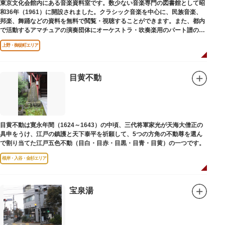
東京文化会館内にある音楽資料室です。数少ない音楽専門の図書館として昭
和36年（1961）に開設されました。クラシック音楽を中心に、民族音楽、
邦楽、舞踊などの資料を無料で閲覧・視聴することができます。また、都内
で活動するアマチュアの演奏団体にオーケストラ・吹奏楽用のパート譜の館
外貸出も行っています。
上野・御徒町エリア
目黄不動
目黄不動は寛永年間（1624～1643）の中頃、三代将軍家光が天海大僧正の
具申をうけ、江戸の鎮護と天下泰平を祈願して、5つの方角の不動尊を選ん
で割り当てた江戸五色不動（目白・目赤・目黒・目青・目黄）の一つです。
根岸・入谷・金杉エリア
宝泉湯