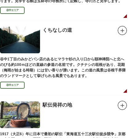
ります。見学する際は玉林寺の寺務所にて記帳し、寺の方と見学します。
谷中エリア
くちなしの道
谷中1丁目のみかどパン店のあるヒマラヤ杉の入り口から頤神禅院へと北へ
のびる約100ｍほどの直線の参道の名前です。クチナシの垣根があり、花期
（梅雨が始まる時期）には甘い香りが漂います。この道の風景は谷根千界隈
のランドマークとして挙げられる風景でもあります。
谷中エリア
駅伝発祥の地
1917（大正6）年に日本で最初の駅伝「東海道五十三次駅伝徒歩競争」京都