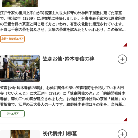
江戸千家の祖川上不白が関宿藩主久世大和守の外神田下屋敷に建てた茶室
で、明治2年（1869）に現在地に移築しました。不審庵表千家六代原叟宗左
の三畳台目の茶室と同じ建て方といわれ、有形文化財に指定されています。
不白は千家の茶を普及させ、大衆の茶道を試みたといわれおり、この茶室は
江戸千家を広める拠点となりました。
上野・御徒町エリア
笠森お仙･鈴木春信の碑
笠森お仙･鈴木春信の碑は、お仙に関係の深い笠森稲荷を合祀している大円
寺（だいえんじ）に大正8年（1919）に「笠森阿仙の碑」と「錦絵開祖鈴木
春信」碑の二つの碑が建立されました。お仙は笠森神社前の茶屋「鍵屋」の
看板娘で、江戸の三大美人の一人です。絵師鈴木春信はその姿を、当時新し
い絵画様式である多色刷り版画「錦絵」に描きました。
谷中エリア
初代柄井川柳墓