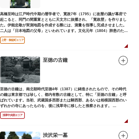
高橋至時は江戸時代中期の暦学者で、寛政7年（1795）に改暦の議が幕府で
起こると、同門の間重富とともに天文方に抜擢され、「寛政歴」を作りまし
た。伊能忠敬が実測地図を作成する際には、測量を指導し完成させました。
二人は「日本地図の父母」といわれています。文化元年（1804）肺患のため
没しました。お墓は源空寺（げんくうじ）にあります。
上野・御徒町エリア
至徳の古鐘
至徳の古鐘は、南北朝時代至徳4年（1387）に鋳造されたもので、その時代
の鐘は東京都では珍しく、都内有数の古鐘として、特に「至徳の古鐘」と呼
ばれています。当初、武蔵国多西郡または騎西郡、あるいは相模国西郡のい
ずれかの寺にあったものを、後に浅草寺に移したと推察されます。
現在は、五重塔北側の絵馬堂内に保管されています。絵馬堂は通常非公開と
浅草中央部エリア
なっていますが、不定期で行われる「伝法院庭園拝観と絵馬展」が開催され
る際は、展示されている至徳の古鐘を見ることができます。
渋沢栄一墓