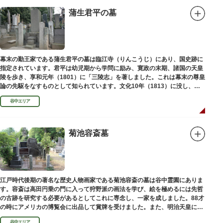
蒲生君平の墓
幕末の勤王家である蒲生君平の墓は臨江寺（りんこうじ）にあり、国史跡に
指定されています。君平は幼児期から学問に励み、寛政の末期、諸国の天皇
陵を歩き、享和元年（1801）に「三陵志」を著しました。これは幕末の尊皇
論の先駆をなすものとして知られています。文化10年（1813）に没し、高
山彦三郎や林子平と共に「寛政三奇人」の一人にあげられています。
谷中エリア
菊池容斎墓
江戸時代後期の著名な歴史人物画家である菊池容斎の墓は谷中霊園にありま
す。容斎は高田円乗の門に入って狩野派の画法を学び、絵を極めるには先哲
の古跡を研究する必要があるとしてこれに専念し、一家を成しました。88才
の時にアメリカの博覧会に出品して賞牌を受けました。また、明治天皇に
「日本画史」の称を賜りました。
谷中エリア