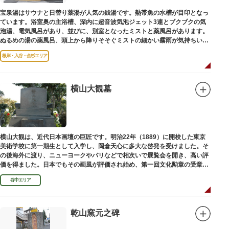
宝泉湯はサウナと日替り薬湯が人気の銭湯です。熱帯魚の水槽が目印となっ
ています。浴室奥の主浴槽、深内に超音波気泡ジェット3連とブクブクの気
泡湯、電気風呂があり、並びに、別室となったミストと薬風呂があります。
ぬるめの湯の薬風呂、頭上から降りそそぐミストの細かい霧雨が気持ちいい
と評判です。
根岸・入谷・金杉エリア
横山大観墓
横山大観は、近代日本画壇の巨匠です。明治22年（1889）に開校した東京
美術学校に第一期生として入学し、岡倉天心に多大な啓発を受けました。そ
の後海外に渡り、ニューヨークやパリなどで相次いで展覧会を開き、高い評
価を得ました。日本でもその画風が評価され始め、第一回文化勲章の受章者
となりました。お墓は谷中霊園にあります。
谷中エリア
乾山窯元之碑