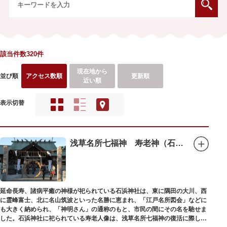
該当件数320件
現在地から
並び順
アクセス数順
更新順
近い順
表示切替
浅草名所七福神 寿老神（石浜神社）
延命長寿、諸病平癒の神様が祀られている石浜神社は、東に隅田の大川、西
に霊峰富士、北に名山筑波といった名勝に恵まれ、「江戸名所図会」などに
も大きく納められ、「神明さん」の通称のもと、市民の間にその名を馳せま
した。石浜神社に祀られている寿老人像は、浅草名所七福神の復活に際し、