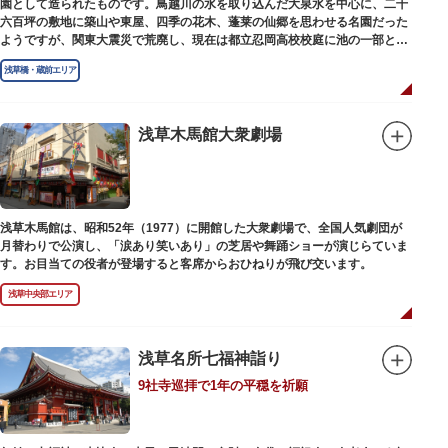
園として造られたものです。鳥越川の水を取り込んだ大泉水を中心に、二千
六百坪の敷地に築山や東屋、四季の花木、蓬莱の仙郷を思わせる名園だった
ようですが、関東大震災で荒廃し、現在は都立忍岡高校校庭に池の一部と都
指定の天然記念物の大イチョウを残すのみです。
浅草橋・蔵前エリア
浅草木馬館大衆劇場
浅草木馬館は、昭和52年（1977）に開館した大衆劇場で、全国人気劇団が
月替わりで公演し、「涙あり笑いあり」の芝居や舞踊ショーが演じらていま
す。お目当ての役者が登場すると客席からおひねりが飛び交います。
浅草中央部エリア
浅草名所七福神詣り
9社寺巡拝で1年の平穏を祈願