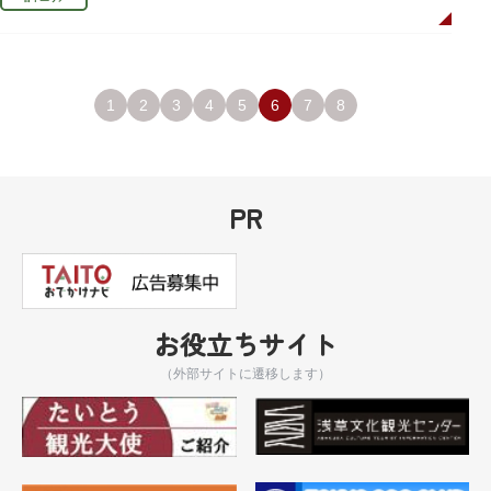
1
2
3
4
5
6
7
8
PR
お役立ちサイト
（外部サイトに遷移します）