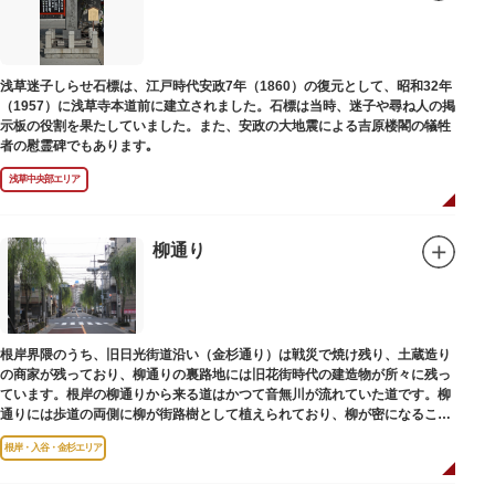
浅草迷子しらせ石標は、江戸時代安政7年（1860）の復元として、昭和32年
（1957）に浅草寺本道前に建立されました。石標は当時、迷子や尋ね人の掲
示板の役割を果たしていました。また、安政の大地震による吉原楼閣の犠牲
者の慰霊碑でもあります｡
浅草中央部エリア
柳通り
根岸界隈のうち、旧日光街道沿い（金杉通り）は戦災で焼け残り、土蔵造り
の商家が残っており、柳通りの裏路地には旧花街時代の建造物が所々に残っ
ています。根岸の柳通りから来る道はかつて音無川が流れていた道です。柳
通りには歩道の両側に柳が街路樹として植えられており、柳が密になるこの
通りがかつて花街のあった界隈です。
根岸・入谷・金杉エリア