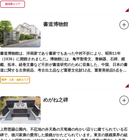
（1964）に跡碑が建てられました。
奥浅草エリア
書道博物館
書道博物館は、洋画家であり書家でもあった中村不折により、昭和11年
（1936）に開館されました。博物館には、亀甲獣骨文、青銅器、石碑、鏡
鑑、拓本、経巻文書など不折が書道研究のために収集した、中国、日本の書
道に関する古美術品、考古出土品など重要文化財12点、重要美術品5点を含
む約16000点が収蔵されています。
根岸・入谷・金杉エリア
めがね之碑
上野恩賜公園内、不忍池の弁天島の天竜橋の向かい辺りに建てられている石
碑で、徳川家康の愛用した眼鏡がかたどられています。東京の眼鏡業界の組