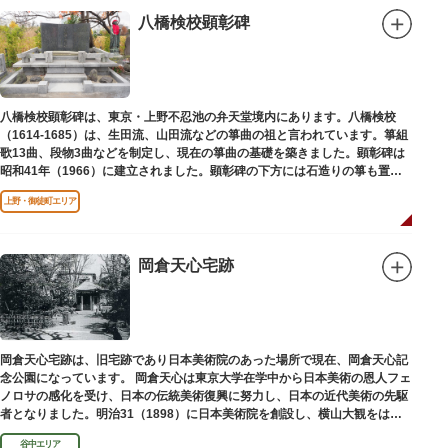
八橋検校顕彰碑
八橋検校顕彰碑は、東京・上野不忍池の弁天堂境内にあります。八橋検校
（1614-1685）は、生田流、山田流などの箏曲の祖と言われています。箏組
歌13曲、段物3曲などを制定し、現在の箏曲の基礎を築きました。顕彰碑は
昭和41年（1966）に建立されました。顕彰碑の下方には石造りの箏も置か
れています。
上野・御徒町エリア
岡倉天心宅跡
岡倉天心宅跡は、旧宅跡であり日本美術院のあった場所で現在、岡倉天心記
念公園になっています。 岡倉天心は東京大学在学中から日本美術の恩人フェ
ノロサの感化を受け、日本の伝統美術復興に努力し、日本の近代美術の先駆
者となりました。明治31（1898）に日本美術院を創設し、横山大観をはじ
め優れた画家を世に送り出しました。
谷中エリア