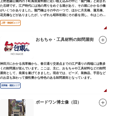
上野恩賜公園内の下町風俗資料館に近い植え込みの中に「龍門橋」と刻まれ
た石碑です。江戸時代には池の周りをめぐる堀があり、その堀にかかる小橋
がいくつかありました。龍門橋はその中の一つで、ほかに月見橋、蓮見橋、
花見橋などがありましたが、いずれも昭和初期にその姿を消し、今はこの石
碑にその名残がわずかに残るだけです。
上野・御徒町エリア
おもちゃ・工具材料の卸問屋街
神田川にかかる浅草橋から、春日通り交差点までの江戸通りの両端には数多
くの卸問屋が並んでいます。ここは、主に、おもちゃや工具材料などの卸問
屋街として、発展を遂げてきました。現在では、ビーズ、装飾品、手芸など
のお店も加わって個性豊かな特色のある卸問屋街となっています。
浅草橋・蔵前エリア
ボードワン博士像（旧）