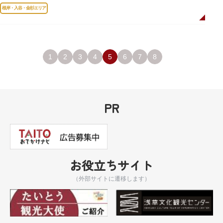
岸薬師堂（ねぎしやくしどう）にあります。
根岸・入谷・金杉エリア
1
2
3
4
5
6
7
8
PR
お役立ちサイト
（外部サイトに遷移します）