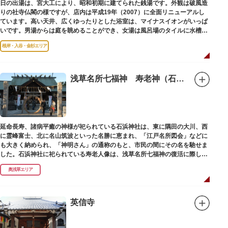
日の出湯は、宮大工により、昭和初期に建てられた銭湯です。外観は破風造
りの社寺仏閣の様ですが、店内は平成19年（2007）に全面リニューアルし
ています。高い天井、広くゆったりとした浴室は、マイナスイオンがいっぱ
いです。男湯からは庭を眺めることができ、女湯は風呂場のタイルに水槽が
はめ込まれ、可愛い金魚が泳いでいます。
根岸・入谷・金杉エリア
浅草名所七福神 寿老神（石浜神社）
延命長寿、諸病平癒の神様が祀られている石浜神社は、東に隅田の大川、西
に霊峰富士、北に名山筑波といった名勝に恵まれ、「江戸名所図会」などに
も大きく納められ、「神明さん」の通称のもと、市民の間にその名を馳せま
した。石浜神社に祀られている寿老人像は、浅草名所七福神の復活に際し、
延命長寿の神として奉安されたものです。
奥浅草エリア
英信寺