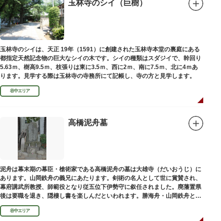
絵馬をつけ、色紙・福絵に御朱印をいただきながら巡拝しましょう。
玉林寺のシイ（巨樹）
江戸文化発祥の地といわれる浅草には、観音様の境内を中心として広く各所
に名所・旧跡があります。七福神をめぐる途中、これらの名跡も訪ねながら
江戸文化の面影を偲んでみてはいかがでしょうか。
御利益にあやかりながらの散策は、福徳と心の安らぎを与えてくれることで
玉林寺のシイは、天正 19年（1591）に創建された玉林寺本堂の裏庭にある
しょう。
都指定天然記念物の巨大なシイの木です。シイの種類はスダジイで、幹回り
5.63ｍ、樹高9.5ｍ、枝張りは東に3.5ｍ、西に2ｍ、南に7.5ｍ、北に4ｍあ
ります。見学する際は玉林寺の寺務所にて記帳し、寺の方と見学します。
谷中エリア
高橋泥舟墓
泥舟は幕末期の幕臣・槍術家である高橋泥舟の墓は大雄寺（だいおうじ）に
あります。山岡鉄舟の義兄にあたります。剣術の名人として世に賞賛され、
幕府講武所教授、師範役となり従五位下伊勢守に叙任されました。廃藩置県
後は要職を退き、隠棲し書を楽しんだといわれます。勝海舟・山岡鉄舟と共
に幕末の三舟といわれています。
谷中エリア