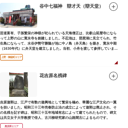
谷中七福神 辯才天（辯天堂）
芸道富有、子孫繁栄の神様が祀られている天海僧正は、比叡山延暦寺になら
って上野の山に寛永寺を創建しました。不忍池は、琵琶湖に見立てられ、竹
生島にならって、水谷伊勢守勝隆が池に中ノ島（弁天島）を築き、寛永中期
（1630年代）に弁天堂を建立しました。当初、小舟を渡して参拝していまし
たが、後に橋が架けられました。
上野・御徒町エリア
花吉原名残碑
吉原遊郭は、江戸で有数の遊興地として繁栄を極め、華麗な江戸文化の一翼
を担いました。昭和三十三年売春防止法の成立によって遊郭は廃止され、そ
の名残を記す碑は、昭和三十五年地域有志によって建てられたもので、碑文
は共立女子大学教授で俳人、古川柳研究家の山路閑古によるものです。
奥浅草エリア