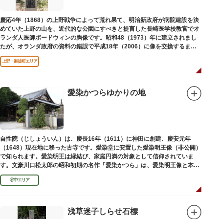
慶応4年（1868）の上野戦争によって荒れ果て、明治新政府が病院建設を決
めていた上野の山を、近代的な公園にすべきと提言した長崎医学校教官でオ
ランダ人医師ボードウィンの胸像です。昭和48（1973）年に建立されまし
たが、オランダ政府の資料の錯誤で平成18年（2006）に像を交換するまで
は博士の弟の像でした。
上野・御徒町エリア
愛染かつらゆかりの地
自性院（じしょういん）は、慶長16年（1611）に神田に創建、慶安元年
（1648）現在地に移った古寺です。愛染堂に安置した愛染明王像（非公開）
で知られます。愛染明王は縁結び、家庭円満の対象として信仰されていま
す。文豪川口松太郎の昭和初期の名作「愛染かつら」は、愛染明王像と本堂
前にあった桂の古木にヒントを得た作品だといわれます。
谷中エリア
浅草迷子しらせ石標