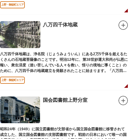
建立されました。
上野・御徒町エリア
八万四千体地蔵
八万四千体地蔵は、浄名院（じょうみょういん）にある2万5千体を超えるた
くさんの石地蔵菩薩像のことです。明治12年に、第38世妙運大和尚が仏恩に
報い、衆生済度（迷い苦しんでいる人々を救い、悟りの境地に導くこと）の
ために、八万四千体の地蔵建立を発願されたことに始まります。「八万四
千」とは仏法で無数の意味を示します。この石地蔵尊は全国各地にも造立さ
上野・御徒町エリア
れており、これまで約5万体の石地蔵尊が造立され、今も増え続けていま
す。
国会図書館上野分室
昭和24年（1949）に国立図書館が文部省から国立国会図書館に移管されて
成立した、国立国会図書館の支部図書館です。戦前の日本において唯一の国