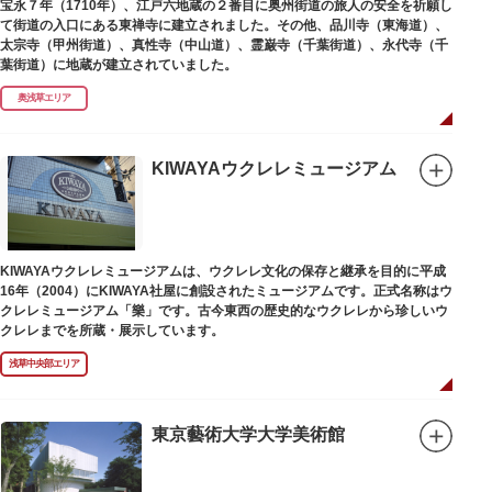
宝永７年（1710年）、江戸六地蔵の２番目に奥州街道の旅人の安全を祈願し
て街道の入口にある東禅寺に建立されました。その他、品川寺（東海道）、
太宗寺（甲州街道）、真性寺（中山道）、霊巌寺（千葉街道）、永代寺（千
葉街道）に地蔵が建立されていました。
奥浅草エリア
KIWAYAウクレレミュージアム
KIWAYAウクレレミュージアムは、ウクレレ文化の保存と継承を目的に平成
16年（2004）にKIWAYA社屋に創設されたミュージアムです。正式名称はウ
クレレミュージアム「樂」です。古今東西の歴史的なウクレレから珍しいウ
クレレまでを所蔵・展示しています。
浅草中央部エリア
東京藝術大学大学美術館