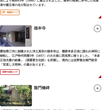
合により昭和43年（1968）に建立されました。業界の発展に寄与した先覚
者や建立者の名が刻まれています。
上野・御徒町エリア
徳本寺
愛知県三河に創建された浄土真宗の徳本寺は、檀家本多正信に請われ神田に
移転し、江戸時代明暦3年（1657）の大火後に西浅草に移りました。「本多
正信夫妻の絵像」（国重要文化財）を所蔵し、境内には佐野善左衛門政言
「世直し大明神」の墓があります。
浅草中央部エリア
龍門橋碑