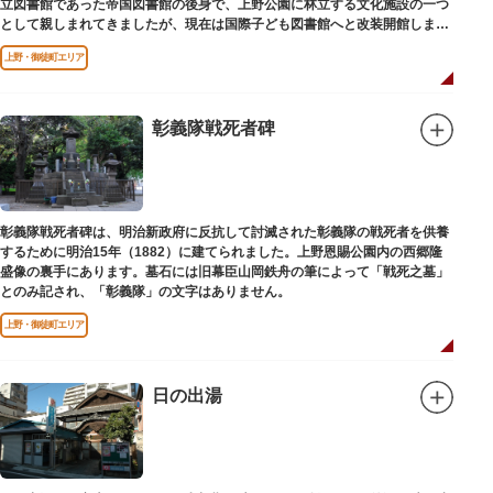
立図書館であった帝国図書館の後身で、上野公園に林立する文化施設の一つ
として親しまれてきましたが、現在は国際子ども図書館へと改装開館しまし
た。
上野・御徒町エリア
彰義隊戦死者碑
彰義隊戦死者碑は、明治新政府に反抗して討滅された彰義隊の戦死者を供養
するために明治15年（1882）に建てられました。上野恩賜公園内の西郷隆
盛像の裏手にあります。墓石には旧幕臣山岡鉄舟の筆によって「戦死之墓」
とのみ記され、「彰義隊」の文字はありません。
上野・御徒町エリア
日の出湯