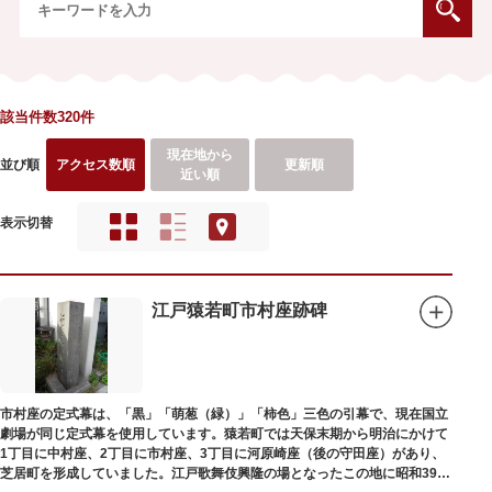
該当件数320件
現在地から
並び順
アクセス数順
更新順
近い順
表示切替
江戸猿若町市村座跡碑
市村座の定式幕は、「黒」「萌葱（緑）」「柿色」三色の引幕で、現在国立
劇場が同じ定式幕を使用しています。猿若町では天保末期から明治にかけて
1丁目に中村座、2丁目に市村座、3丁目に河原崎座（後の守田座）があり、
芝居町を形成していました。江戸歌舞伎興隆の場となったこの地に昭和39年