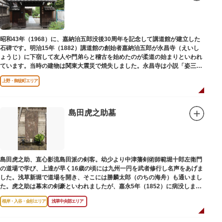
昭和43年（1968）に、嘉納治五郎没後30周年を記念して講道館が建立した
石碑です。明治15年（1882）講道館の創始者嘉納治五郎が永昌寺（えいし
ょうじ）に下宿して友人や門弟らと稽古を始めたのが柔道の始まりといわれ
ています。当時の建物は関東大震災で焼失しました。永昌寺は小説「姿三四
郎」に登場する隆昌寺のモデルでもあります。
上野・御徒町エリア
島田虎之助墓
島田虎之助、直心影流島田派の剣客。幼少より中津藩剣術師範堀十郎左衛門
の道場で学び、上達が早く16歳の頃には九州一円を武者修行し名声をあげま
した。浅草新堀で道場を開き、そこには勝麟太郎（のちの海舟）も通いまし
た。虎之助は幕末の剣豪といわれましたが、嘉永5年（1852）に病没しまし
た。お墓は正定寺（しょうじょうじ）にあります。
根岸・入谷・金杉エリア
浅草中央部エリア