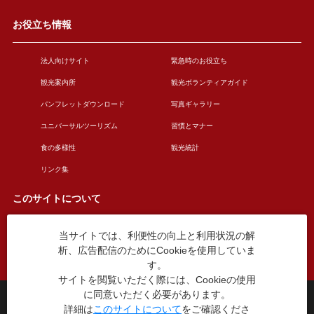
お役立ち情報
法人向けサイト
緊急時のお役立ち
観光案内所
観光ボランティアガイド
パンフレットダウンロード
写真ギャラリー
ユニバーサルツーリズム
習慣とマナー
食の多様性
観光統計
リンク集
このサイトについて
当サイトでは、利便性の向上と利用状況の解
このサイトについて
広告掲載について
析、広告配信のためにCookieを使用していま
お問い合わせ
す。
サイトを閲覧いただく際には、Cookieの使用
に同意いただく必要があります。
台東区役所観光課
詳細は
このサイトについて
をご確認くださ
〒110-8615 東京都台東区東上野4丁目5番6号