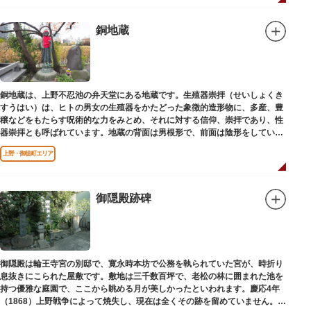
銅地蔵
銅地蔵は、上野不忍池の弁天堂にある地蔵です。生殖器崇拝（せいしょくき
すうはい）は、ヒトの男女の生殖器をかたどった象徴的造形物に、多産、豊
穣などをもたらす呪術的な力をみとめ、それに対する信仰、崇拝であり、性
器崇拝とも呼ばれています。地蔵の背面は男根形で、前面は陰形をしていま
す。
上野・御徒町エリア
御隠殿跡碑
御隠殿は輪王寺宮の別邸で、寛永時本坊で公務を執られていた宮が、時折り
息抜きにこられた屋敷です。敷地は三千数百坪で、老松の林に囲まれた池を
持つ優雅な庭園で、ここから眺める月が美しかったといわれます。慶応4年
（1868）上野戦争によって焼失し、現在は全くその跡を留めていません。根