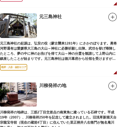
元三島神社
元三島神社の起源は、弘安の役（蒙古襲来1281年）にさかのぼります。勇将
河野通有は愛媛県大三島の大山～神社に必勝祈願し出陣。武功を挙げ帰陣し
たところ、夢の中に神のお告げを得て大山～神の分霊を観請して上野山内に
鎮座したことが始まりです。元三島神社は徳川幕府から社領を受けますが、
御用地となったために上野から浅草へ移転し、現在の地に至ります。
根岸・入谷・金杉エリア
川柳発祥の地
川柳発祥の地碑は、三筋2丁目交差点の南東角に建っている石碑です。平成
19年（2007）、川柳発祥250年を記念して建立されました。旧浅草新堀天台
宗龍宝寺前（現在の蔵前4丁目）に住んでいた里正柄井八右衛門が無名庵川