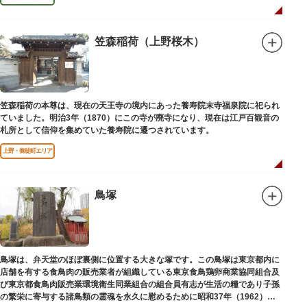
笠森稲荷（上野桜木）
笠森稲荷の本尊は、現在の天王寺の境内にあった養寿院末寺福泉院に祀られ
ていました。明治3年（1870）にこの寺が廃寺になり、現在は江戸百観音の
札所として信仰を集めていた養寿院に遷つされています。
上野・御徒町エリア
鳥塚
鳥塚は、弁天堂のほぼ裏側に位置する大きな塚です。この鳥塚は東京都内に
店舗を有する食鳥肉の販売業者が組織している東京食鳥鶏卵商業協同組合及
び東京都食鳥肉販売業環境衛生同業組合の組合員有志が生活の糧であり子孫
の繁栄に寄与する諸鳥類の霊魂を永久に慰めるために昭和37年（1962）に