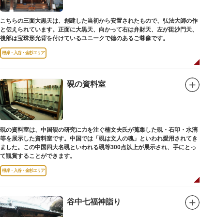
こちらの三面大黒天は、創建した当初から安置されたもので、弘法大師の作
と伝えられています。正面に大黒天、向かって右は弁財天、左が毘沙門天、
後部は宝珠形光背を付けているユニークで徳のあるご尊像です。
根岸・入谷・金杉エリア
硯の資料室
硯の資料室は、中国硯の研究に力を注ぐ楠文夫氏が蒐集した硯・石印・水滴
等を展示した資料室です。中国では「硯は文人の魂」といわれ愛用されてき
ました。この中国四大名硯といわれる硯等300点以上が展示され、手にとっ
て観賞することができます。
根岸・入谷・金杉エリア
谷中七福神詣り