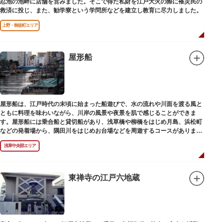
忍池の池畔に店舗を営みました。そこで得た私財を江戸大火の際に罹災民の
救済に投じ、また、勧学寮という学問所などを建立し教育に尽力しました。
上野・御徒町エリア
屋形船
屋形船は、江戸時代の末頃に始まった船遊びで、水の流れや川面を渡る風と
ともに料理を味わいながら、川岸の風景や夜景を肌で感じることができま
す。屋形船には乗合船と貸切船があり、浅草橋や柳橋をはじめ月島、浜松町
などの発着場から、隅田川をはじめお台場などを周遊するコースがありま
す。
浅草中央部エリア
東禅寺の江戸六地蔵