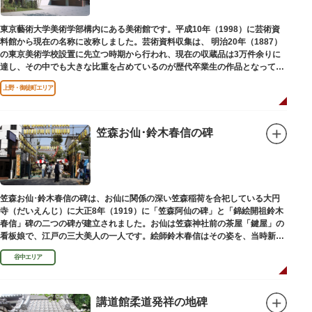
東京藝術大学美術学部構内にある美術館です。平成10年（1998）に芸術資
料館から現在の名称に改称しました。芸術資料収集は、 明治20年（1887）
の東京美術学校設置に先立つ時期から行われ、現在の収蔵品は3万件余りに
達し、その中でも大きな比重を占めているのが歴代卒業生の作品となってい
ます。
上野・御徒町エリア
笠森お仙･鈴木春信の碑
笠森お仙･鈴木春信の碑は、お仙に関係の深い笠森稲荷を合祀している大円
寺（だいえんじ）に大正8年（1919）に「笠森阿仙の碑」と「錦絵開祖鈴木
春信」碑の二つの碑が建立されました。お仙は笠森神社前の茶屋「鍵屋」の
看板娘で、江戸の三大美人の一人です。絵師鈴木春信はその姿を、当時新し
い絵画様式である多色刷り版画「錦絵」に描きました。
谷中エリア
講道館柔道発祥の地碑