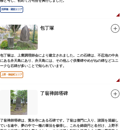
柳と号し、初めて万句合を興行しました。
浅草橋・蔵前エリア
包丁塚
包丁塚は、上豊調理師会により建立されました。この石碑は、不忍池の中央
にある弁天島にあり、弁天島には、その他ふぐ供養碑やめがねの碑などユニ
ークな石碑が多いことで知られています。
上野・御徒町エリア
了翁禅師塔碑
了翁禅師塔碑は、寛永寺にある石碑です。了翁は僧門に入り、諸国を巡錫し
ている途中、夢の中で一種の筆法を修得し、これを錦袋円と名付け、上野不