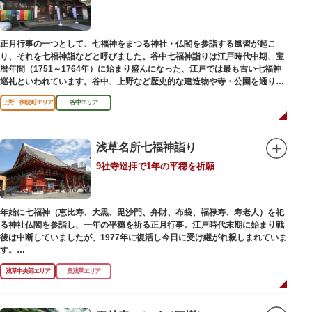
正月行事の一つとして、七福神をまつる神社・仏閣を参詣する風習が起こ
り、それを七福神詣などと呼びました。谷中七福神詣りは江戸時代中期、宝
暦年間（1751～1764年）に始まり盛んになった、江戸では最も古い七福神
巡礼といわれています。谷中、上野など歴史的な建造物や寺・公園を通りな
がら、ゆっくりと一日散策が楽しめるコースになっています。
上野・御徒町エリア
谷中エリア
浅草名所七福神詣り
9社寺巡拝で1年の平穏を祈願
年始に七福神（恵比寿、大黒、毘沙門、弁財、布袋、福禄寿、寿老人）を祀
る神社仏閣を参詣し、一年の平穏を祈る正月行事。江戸時代末期に始まり戦
後は中断していましたが、1977年に復活し今日に受け継がれ親しまれていま
す。
浅草中央部エリア
奥浅草エリア
浅草名所七福神の特徴は福禄寿、寿老人が2社ずつあり、巡る社寺が9ヶ所あ
るところ。九は数の究み、鳩と言う字にも使われていて、鳩は「集まる」と
いう縁起の良い意味を持つ故事に由来しているそうです。福笹に各社寺の福