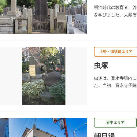
明治時代の教育者、啓
を学びました。大蔵省
た、訓盲院の開設など
上野・御徒町エリア
虫塚
虫塚は、寛永寺境内に
た。当初、寛永寺子院
し、裏面は、詩仏と菊
谷中エリア
朝日湯