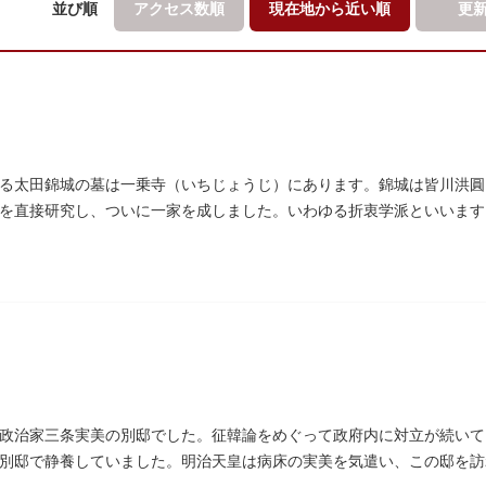
並び順
アクセス数順
現在地から
近い順
更
る太田錦城の墓は一乗寺（いちじょうじ）にあります。錦城は皆川洪圓
を直接研究し、ついに一家を成しました。いわゆる折衷学派といいます
家に賓使としてまぬかれ、三百石を給せられました。
政治家三条実美の別邸でした。征韓論をめぐって政府内に対立が続いて
別邸で静養していました。明治天皇は病床の実美を気遣い、この邸を訪