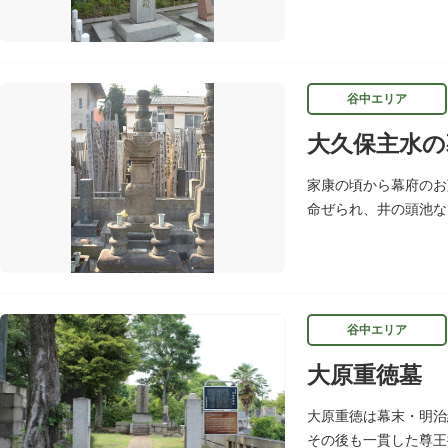
れたものです。対鴎荘
谷中エリア
大久保主水の
家康の頃から幕府のお
命ぜられ、井の頭池な
水」の名を賜り、水は
谷中エリア
大原重徳墓
大原重徳は幕末・明治
その後も一貫した尊王