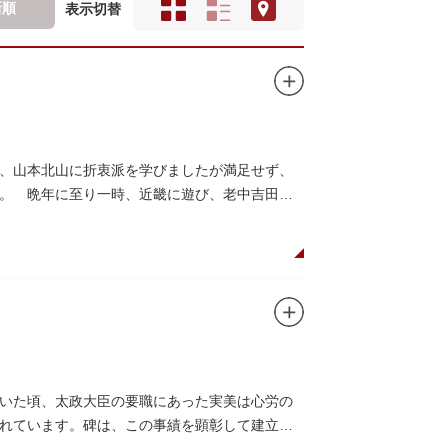
新順
表示切替
、山本北山に折衷派を学びましたが満足せず、
。 晩年に至り一時、近畿に遊び、老中吉田候
いた頃、太政大臣の要職にあった実美は心労の
れています。碑は、この事績を顕彰して建立さ