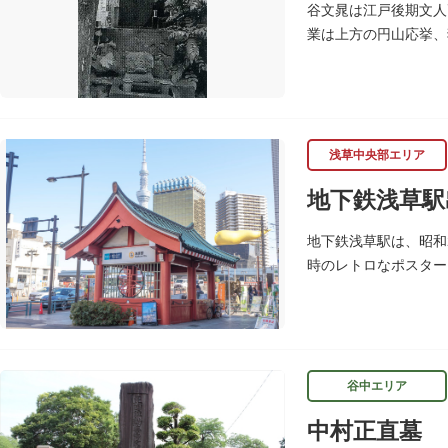
谷文晁は江戸後期文人
業は上方の円山応挙、
がら絵を描いたといわ
浅草中央部エリア
地下鉄浅草駅
地下鉄浅草駅は、昭和
時のレトロなポスター
谷中エリア
中村正直墓