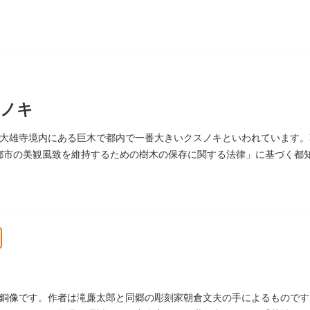
スノキ
大雄寺境内にある巨木で都内で一番大きいクスノキといわれています。幹回
。「都市の美観風致を維持するための樹木の保存に関する法律」に基づく
銅像です。作者は滝廉太郎と同郷の彫刻家朝倉文夫の手によるものです。