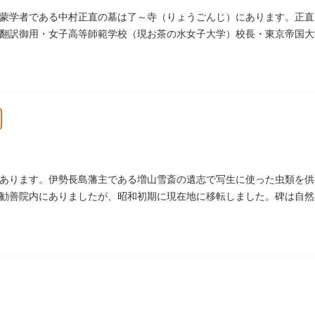
蒙学者である中村正直の墓は了～寺（りょうごんじ）にあります。正直
翻訳御用・女子高等師範学校（現お茶の水女子大学）校長・東京帝国大
女子教育や障害者教育にも力を注ぎました。明治24（1891）病没しま
あります。伊勢長島藩主である増山雪斎の遺志で写生に使った虫類を供養
勧善院内にありましたが、昭和初期に現在地に移転しました。碑は自然
池五山の自筆の詩が刻まれています。