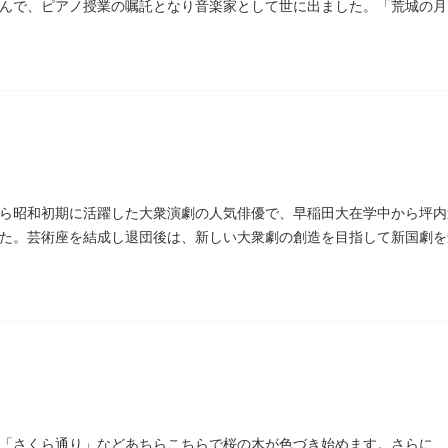
んで、ピアノ授業の嘱託となり音楽家として世に出ました。「荒城の月
にも同じ像が置かれています。
ら昭和初期に活躍した大衆演劇の人気俳優で、早稲田大在学中から坪内
た。芸術座を結成し退団後は、新しい大衆劇の創造を目指して新国劇を
しました。お墓は谷中霊園にあります。
「さくら通り」などあちらこちらで桜の木が色づき始めます。さらに、