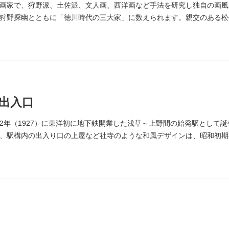
画家で、狩野派、土佐派、文人画、西洋画など手法を研究し独自の画風
狩野探幽とともに「徳川時代の三大家」に数えられます。親交のある松
れています。お墓は源空寺（げんくうじ）にあります。
出入口
2年（1927）に東洋初に地下鉄開業した浅草～上野間の始発駅として
、駅構内の出入り口の上屋など社寺のような和風デザインは、昭和初期