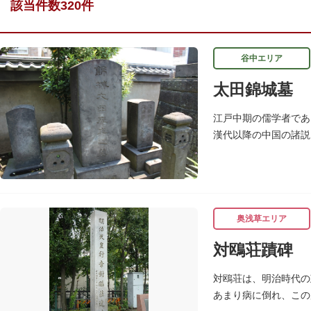
該当件数320件
谷中エリア
太田錦城墓
江戸中期の儒学者であ
漢代以降の中国の諸説
に仕えましたが、前田
奥浅草エリア
対鴎荘蹟碑
対鴎荘は、明治時代の
あまり病に倒れ、この