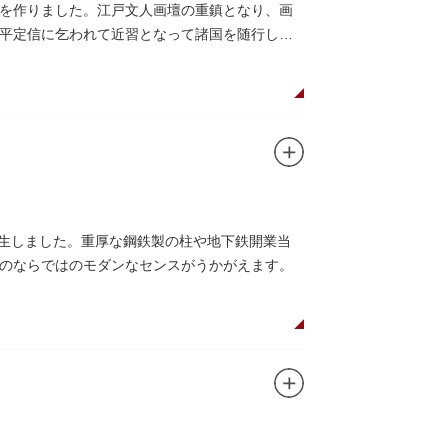
を作りました。江戸文人画壇の重鎮となり、画
平定信に乞われて近習となって諸国を随行しな
誕生しました。重厚な鋼鉄製の柱や地下鉄開業当
のならではのモダンなセンスがうかがえます。