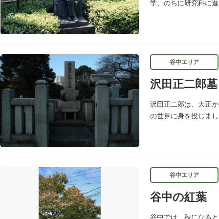
学、のちに研究科に進
郷里の大分県の岡城趾
谷中エリア
沢田正二郎墓
沢田正二郎は、大正か
の世界に身を投じまし
正」と呼ばれ人気を博
谷中エリア
谷中の紅葉
谷中では、秋になると