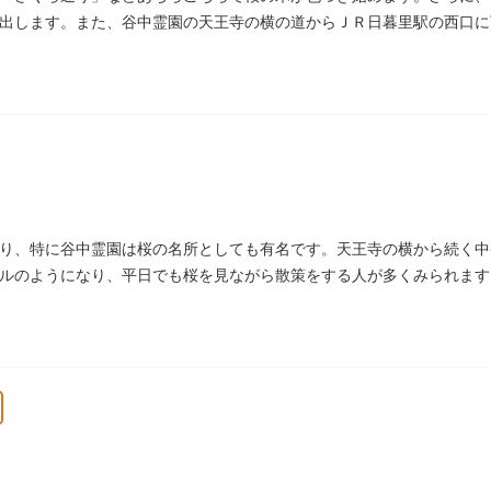
出します。また、谷中霊園の天王寺の横の道からＪＲ日暮里駅の西口に
このように命名されたという説があります。
り、特に谷中霊園は桜の名所としても有名です。天王寺の横から続く中
ルのようになり、平日でも桜を見ながら散策をする人が多くみられます
0mの桜並木や、霊園内に点在する大木なども見事です。