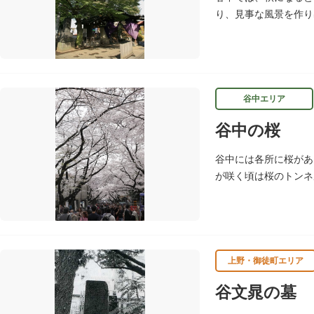
り、見事な風景を作り
葉がきれいだったため
谷中エリア
谷中の桜
谷中には各所に桜があ
が咲く頃は桜のトンネ
り霊園に入る全長10
上野・御徒町エリア
谷文晁の墓