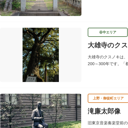
霊園にあります。
谷中エリア
大雄寺のク
大雄寺のクスノキは、
200～300年です
樹木です。
上野・御徒町エリア
滝廉太郎像
旧東京音楽奏楽堂前の