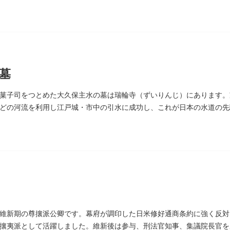
は、多摩市連光寺に移築されました。
墓
菓子司をつとめた大久保主水の墓は瑞輪寺（ずいりんじ）にあります。
どの河流を利用し江戸城・市中の引水に成功し、これが日本の水道の先
濁らざるを尊しとして「もんと」と読むようになったといわれます。
維新期の尊攘派公卿です。幕府が調印した日米修好通商条約に強く反対
攘夷派として活躍しました。維新後は参与、刑法官知事、集議院長官を