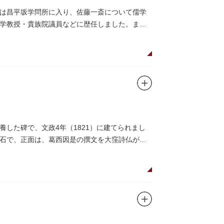
は昌平坂学問所に入り、佐藤一斎について儒学
学教授・貴族院議員などに歴任しました。ま
した。
した碑で、文政4年（1821）に建てられまし
石で、正面は、葛西因是の撰文を大窪詩仏が書