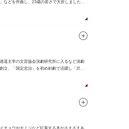
」などを作曲し、23歳の若さで夭折しました。
逍遥主宰の文芸協会演劇研究所に入るなど演劇
創立、「国定忠治」を初め剣劇で活躍し「沢
イチョウやモミジなど紅葉する木がさまざまあ