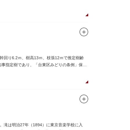
り6.2ｍ、樹高13ｍ、枝張12ｍで推定樹齢
都知事指定樹であり、「台東区みどりの条例」保護
滝は明治27年（1894）に東京音楽学校に入