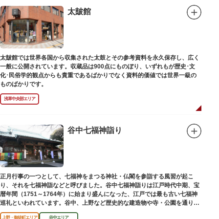
太皷館
太皷館では世界各国から収集された太鼓とその参考資料を永久保存し、広く
一般に公開されています。収蔵品は900点にものぼり、いずれもが歴史･文
化･民俗学的観点からも貴重であるばかりでなく資料的価値では世界一級の
ものばかりです。
浅草中央部エリア
谷中七福神詣り
正月行事の一つとして、七福神をまつる神社・仏閣を参詣する風習が起こ
り、それを七福神詣などと呼びました。谷中七福神詣りは江戸時代中期、宝
暦年間（1751～1764年）に始まり盛んになった、江戸では最も古い七福神
巡礼といわれています。谷中、上野など歴史的な建造物や寺・公園を通りな
がら、ゆっくりと一日散策が楽しめるコースになっています。
上野・御徒町エリア
谷中エリア