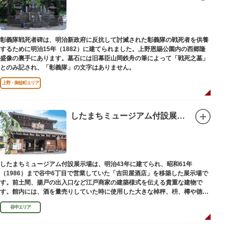
彰義隊戦死者碑は、明治新政府に反抗して討滅された彰義隊の戦死者を供養
するために明治15年（1882）に建てられました。上野恩賜公園内の西郷隆
盛像の裏手にあります。墓石には旧幕臣山岡鉄舟の筆によって「戦死之墓」
とのみ記され、「彰義隊」の文字はありません。
上野・御徒町エリア
したまちミュージアム付設展示場（旧吉田屋酒店）
したまちミュージアム付設展示場は、明治43年に建てられ、昭和61年
（1986）まで谷中6丁目で営業していた「吉田屋酒店」を移築した展示場で
す。前土間、揚戸の出入口など江戸商家の建築様式を伝える貴重な建物で
す。館内には、酒を量売りしていた時に使用した大きな棹秤、枡、樽や徳
利、宣伝用ポスターなどの資料を展示しています。
谷中エリア