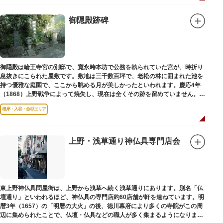
御隠殿跡碑
御隠殿は輪王寺宮の別邸で、寛永時本坊で公務を執られていた宮が、時折り
息抜きにこられた屋敷です。敷地は三千数百坪で、老松の林に囲まれた池を
持つ優雅な庭園で、ここから眺める月が美しかったといわれます。慶応4年
（1868）上野戦争によって焼失し、現在は全くその跡を留めていません。根
岸薬師堂（ねぎしやくしどう）にあります。
根岸・入谷・金杉エリア
上野・浅草通り神仏具専門店会
東上野神仏具問屋街は、上野から浅草へ続く浅草通りにあります。別名「仏
壇通り」といわれるほど、神仏具の専門店約60店舗が軒を連ねています。明
暦3年（1657）の「明暦の大火」の後、徳川幕府により多くの寺院がこの周
辺に集められたことで、仏壇・仏具などの職人が多く集まるようになりまし