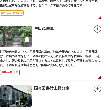
と伝えられています。正面に大黒天、向かって右は弁財天、左が毘沙門天、
後部は宝珠形光背を付けているユニークで徳のあるご尊像です。
根岸・入谷・金杉エリア
戸田茂睡墓
江戸時代の歌人である戸田茂睡の墓は、浅草寺境内にあります。戸田茂睡
は、古典の研究を行い、公家の間に伝えられた伝統的な歌学が、秘事口伝を
主とし、師の歌説に門弟が盲従することに反対して歌学の革新を主張しまし
た。下河辺長流や契沖とともに国学の先駆となりました。
浅草中央部エリア
国会図書館上野分室