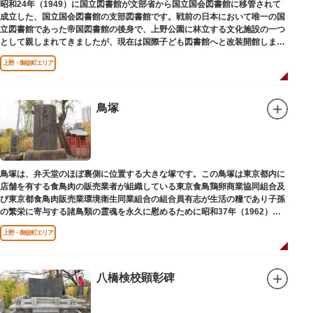
昭和24年（1949）に国立図書館が文部省から国立国会図書館に移管されて
成立した、国立国会図書館の支部図書館です。戦前の日本において唯一の国
立図書館であった帝国図書館の後身で、上野公園に林立する文化施設の一つ
として親しまれてきましたが、現在は国際子ども図書館へと改装開館しまし
た。
上野・御徒町エリア
鳥塚
鳥塚は、弁天堂のほぼ裏側に位置する大きな塚です。この鳥塚は東京都内に
店舗を有する食鳥肉の販売業者が組織している東京食鳥鶏卵商業協同組合及
び東京都食鳥肉販売業環境衛生同業組合の組合員有志が生活の糧であり子孫
の繁栄に寄与する諸鳥類の霊魂を永久に慰めるために昭和37年（1962）に
建立されました。
上野・御徒町エリア
八橋検校顕彰碑