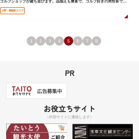
ゴルフショップが建ち並びます。品揃えも豊富で、ゴルフ好きの男性客で賑
わっています。
上野・御徒町エリア
1
2
3
4
5
6
7
8
PR
お役立ちサイト
（外部サイトに遷移します）