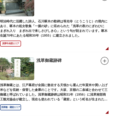
明治時代に活躍した詩人、石川啄木の歌碑は等光寺（とうこうじ）の境内に
あり、啄木の処女歌集「一握の砂」に収められた「浅草の夜のにぎわひに
まぎれ入り まぎれ出で来しさびしき心」という句が刻まれています。啄木
生誕70年にあたる昭和30年（1955）に建立されました。
浅草中央部エリア
浅草御蔵跡碑
浅草御蔵とは、江戸幕府が全国に散在する天領から運んだ年貢米や買い上げ
米などを収納・保管した倉庫のことです。大坂、京都の二条城と合わせて三
御蔵と呼ばれていました。浅草御蔵跡碑は昭和31年（1956）に浅草南部商
工観光協会が建立し、現在も使われている「蔵前」という町名が生まれたの
は昭和9年（1934）のことです。
浅草橋・蔵前エリア