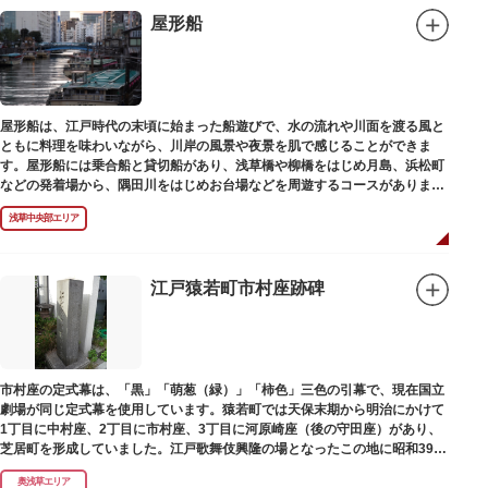
屋形船
屋形船は、江戸時代の末頃に始まった船遊びで、水の流れや川面を渡る風と
ともに料理を味わいながら、川岸の風景や夜景を肌で感じることができま
す。屋形船には乗合船と貸切船があり、浅草橋や柳橋をはじめ月島、浜松町
などの発着場から、隅田川をはじめお台場などを周遊するコースがありま
す。
浅草中央部エリア
江戸猿若町市村座跡碑
市村座の定式幕は、「黒」「萌葱（緑）」「柿色」三色の引幕で、現在国立
劇場が同じ定式幕を使用しています。猿若町では天保末期から明治にかけて
1丁目に中村座、2丁目に市村座、3丁目に河原崎座（後の守田座）があり、
芝居町を形成していました。江戸歌舞伎興隆の場となったこの地に昭和39年
（1964）に跡碑が建てられました。
奥浅草エリア