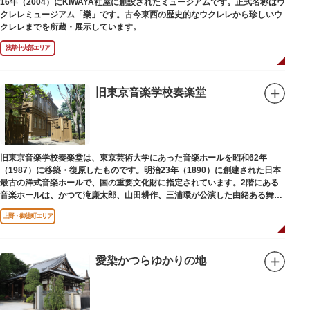
16年（2004）にKIWAYA社屋に創設されたミュージアムです。正式名称はウ
クレレミュージアム「樂」です。古今東西の歴史的なウクレレから珍しいウ
クレレまでを所蔵・展示しています。
浅草中央部エリア
旧東京音楽学校奏楽堂
旧東京音楽学校奏楽堂は、東京芸術大学にあった音楽ホールを昭和62年
（1987）に移築・復原したものです。明治23年（1890）に創建された日本
最古の洋式音楽ホールで、国の重要文化財に指定されています。2階にある
音楽ホールは、かつて滝廉太郎、山田耕作、三浦環が公演した由緒ある舞台
です。
上野・御徒町エリア
愛染かつらゆかりの地