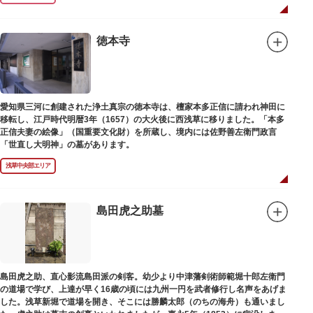
徳本寺
愛知県三河に創建された浄土真宗の徳本寺は、檀家本多正信に請われ神田に
移転し、江戸時代明暦3年（1657）の大火後に西浅草に移りました。「本多
正信夫妻の絵像」（国重要文化財）を所蔵し、境内には佐野善左衛門政言
「世直し大明神」の墓があります。
浅草中央部エリア
島田虎之助墓
島田虎之助、直心影流島田派の剣客。幼少より中津藩剣術師範堀十郎左衛門
の道場で学び、上達が早く16歳の頃には九州一円を武者修行し名声をあげま
した。浅草新堀で道場を開き、そこには勝麟太郎（のちの海舟）も通いまし