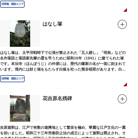
浅草橋・蔵前エリア
はなし塚
はなし塚は、太平洋戦時下で公演が禁止された「五人廻し」「明烏」などの
名作落語と落語家先輩の霊を弔うために昭和16年（1941）に建てられた塚
です。本法寺（ほんぽうじ）の外塀には、歴代の噺家の名が一面に刻まれて
います。境内には財と福をもたらす白狐を祀った熊谷稲荷があります。白狐
を祀った稲荷は全国に2ケ所しかない非常に珍しいものです。
浅草橋・蔵前エリア
花吉原名残碑
吉原遊郭は、江戸で有数の遊興地として繁栄を極め、華麗な江戸文化の一翼
を担いました。昭和三十三年売春防止法の成立によって遊郭は廃止され、そ