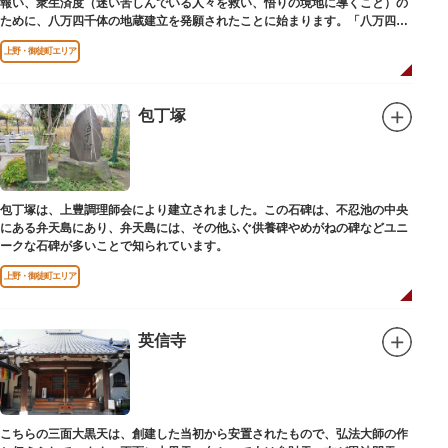
報い、衆生済度（迷い苦しんでいる人々を救い、悟りの境地に導くこと）の
ために、八万四千体の地蔵建立を発願されたことに始まります。「八万四
千」とは仏法で無数の意味を示します。この石地蔵尊は全国各地にも造立さ
上野・御徒町エリア
れており、これまで約5万体の石地蔵尊が造立され、今も増え続けていま
す。
包丁塚
包丁塚は、上豊調理師会により建立されました。この石碑は、不忍池の中央
にある弁天島にあり、弁天島には、その他ふぐ供養碑やめがねの碑などユニ
ークな石碑が多いことで知られています。
上野・御徒町エリア
英信寺
こちらの三面大黒天は、創建した当初から安置されたもので、弘法大師の作