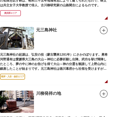
の名残を記す碑は、昭和三十五年地域有志によって建てられたもので、碑文
は共立女子大学教授で俳人、古川柳研究家の山路閑古によるものです。
奥浅草エリア
元三島神社
元三島神社の起源は、弘安の役（蒙古襲来1281年）にさかのぼります。勇将
河野通有は愛媛県大三島の大山～神社に必勝祈願し出陣。武功を挙げ帰陣し
たところ、夢の中に神のお告げを得て大山～神の分霊を観請して上野山内に
鎮座したことが始まりです。元三島神社は徳川幕府から社領を受けますが、
御用地となったために上野から浅草へ移転し、現在の地に至ります。
根岸・入谷・金杉エリア
川柳発祥の地