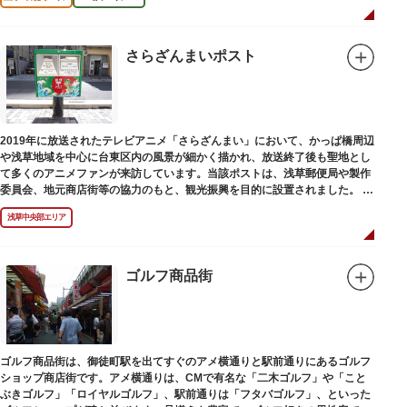
さらざんまいポスト
2019年に放送されたテレビアニメ「さらざんまい」において、かっぱ橋周辺
や浅草地域を中心に台東区内の風景が細かく描かれ、放送終了後も聖地とし
て多くのアニメファンが来訪しています。当該ポストは、浅草郵便局や製作
委員会、地元商店街等の協力のもと、観光振興を目的に設置されました。
<「さらざんまい」監督の幾原邦彦氏のコメント>
浅草中央部エリア
「実在する風景を舞台として制作したキャラクターたちが、このような形で
地域の方々にも受け入れていただけて大変嬉しいです。聖地巡礼のシンボル
としていただければスタッフ一同、幸いです。」
ゴルフ商品街
設置年月日:令和3年3月10日
ゴルフ商品街は、御徒町駅を出てすぐのアメ横通りと駅前通りにあるゴルフ
ショップ商店街です。アメ横通りは、CMで有名な「二木ゴルフ」や「こと
ぶきゴルフ」「ロイヤルゴルフ」、駅前通りは「フタバゴルフ」、といった