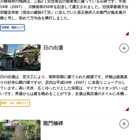
川柳発祥の地碑は、三筋2丁目交差点の南東角に建っている石碑です。平成
19年（2007）、川柳発祥250年を記念して建立されました。旧浅草新堀天台
宗龍宝寺前（現在の蔵前4丁目）に住んでいた里正柄井八右衛門が無名庵川
柳と号し、初めて万句合を興行しました。
浅草橋・蔵前エリア
日の出湯
日の出湯は、宮大工により、昭和初期に建てられた銭湯です。外観は破風造
りの社寺仏閣の様ですが、店内は平成19年（2007）に全面リニューアルし
ています。高い天井、広くゆったりとした浴室は、マイナスイオンがいっぱ
いです。男湯からは庭を眺めることができ、女湯は風呂場のタイルに水槽が
はめ込まれ、可愛い金魚が泳いでいます。
根岸・入谷・金杉エリア
龍門橋碑