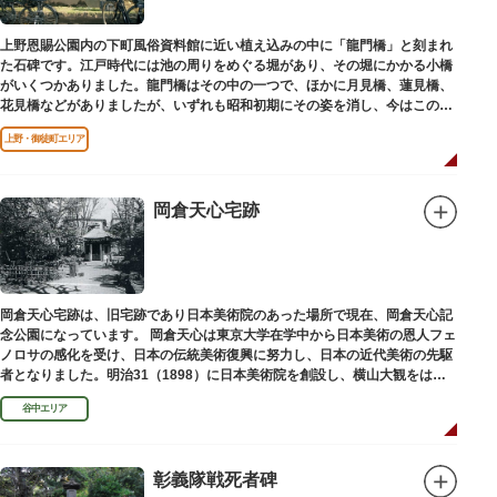
上野恩賜公園内の下町風俗資料館に近い植え込みの中に「龍門橋」と刻まれ
た石碑です。江戸時代には池の周りをめぐる堀があり、その堀にかかる小橋
がいくつかありました。龍門橋はその中の一つで、ほかに月見橋、蓮見橋、
花見橋などがありましたが、いずれも昭和初期にその姿を消し、今はこの石
碑にその名残がわずかに残るだけです。
上野・御徒町エリア
岡倉天心宅跡
岡倉天心宅跡は、旧宅跡であり日本美術院のあった場所で現在、岡倉天心記
念公園になっています。 岡倉天心は東京大学在学中から日本美術の恩人フェ
ノロサの感化を受け、日本の伝統美術復興に努力し、日本の近代美術の先駆
者となりました。明治31（1898）に日本美術院を創設し、横山大観をはじ
め優れた画家を世に送り出しました。
谷中エリア
彰義隊戦死者碑