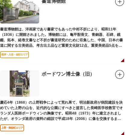
書道博物館
書道博物館は、洋画家であり書家でもあった中村不折により、昭和11年
（1936）に開館されました。博物館には、亀甲獣骨文、青銅器、石碑、鏡
鑑、拓本、経巻文書など不折が書道研究のために収集した、中国、日本の書
道に関する古美術品、考古出土品など重要文化財12点、重要美術品5点を含
む約16000点が収蔵されています。
根岸・入谷・金杉エリア
ボードワン博士像（旧）
慶応4年（1868）の上野戦争によって荒れ果て、明治新政府が病院建設を決
めていた上野の山を、近代的な公園にすべきと提言した長崎医学校教官でオ
ランダ人医師ボードウィンの胸像です。昭和48（1973）年に建立されまし
たが、オランダ政府の資料の錯誤で平成18年（2006）に像を交換するまで
は博士の弟の像でした。
上野・御徒町エリア