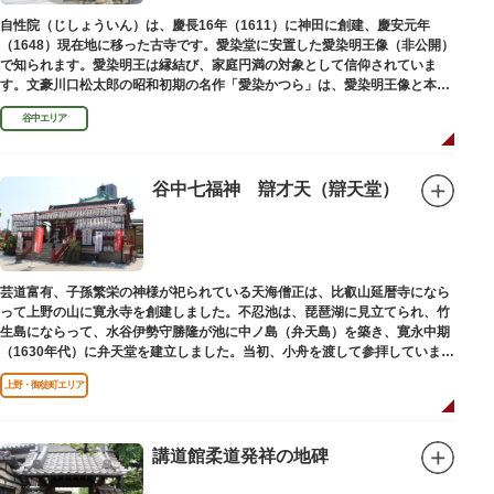
自性院（じしょういん）は、慶長16年（1611）に神田に創建、慶安元年
（1648）現在地に移った古寺です。愛染堂に安置した愛染明王像（非公開）
で知られます。愛染明王は縁結び、家庭円満の対象として信仰されていま
す。文豪川口松太郎の昭和初期の名作「愛染かつら」は、愛染明王像と本堂
前にあった桂の古木にヒントを得た作品だといわれます。
谷中エリア
谷中七福神 辯才天（辯天堂）
芸道富有、子孫繁栄の神様が祀られている天海僧正は、比叡山延暦寺になら
って上野の山に寛永寺を創建しました。不忍池は、琵琶湖に見立てられ、竹
生島にならって、水谷伊勢守勝隆が池に中ノ島（弁天島）を築き、寛永中期
（1630年代）に弁天堂を建立しました。当初、小舟を渡して参拝していまし
たが、後に橋が架けられました。
上野・御徒町エリア
講道館柔道発祥の地碑