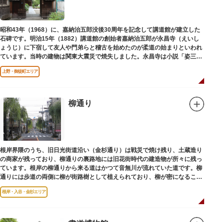
昭和43年（1968）に、嘉納治五郎没後30周年を記念して講道館が建立した
石碑です。明治15年（1882）講道館の創始者嘉納治五郎が永昌寺（えいし
ょうじ）に下宿して友人や門弟らと稽古を始めたのが柔道の始まりといわれ
ています。当時の建物は関東大震災で焼失しました。永昌寺は小説「姿三四
郎」に登場する隆昌寺のモデルでもあります。
上野・御徒町エリア
柳通り
根岸界隈のうち、旧日光街道沿い（金杉通り）は戦災で焼け残り、土蔵造り
の商家が残っており、柳通りの裏路地には旧花街時代の建造物が所々に残っ
ています。根岸の柳通りから来る道はかつて音無川が流れていた道です。柳
通りには歩道の両側に柳が街路樹として植えられており、柳が密になるこの
通りがかつて花街のあった界隈です。
根岸・入谷・金杉エリア