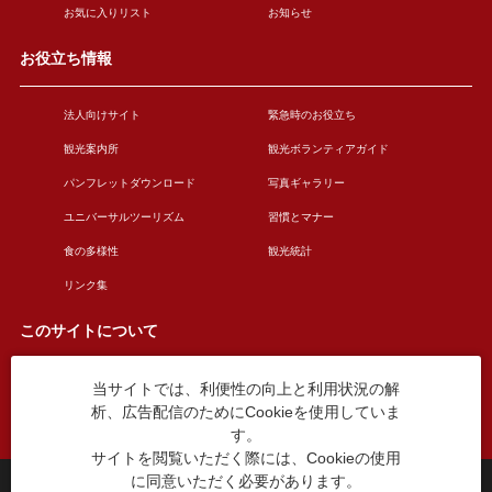
お気に入りリスト
お知らせ
お役立ち情報
法人向けサイト
緊急時のお役立ち
観光案内所
観光ボランティアガイド
パンフレットダウンロード
写真ギャラリー
ユニバーサルツーリズム
習慣とマナー
食の多様性
観光統計
リンク集
このサイトについて
当サイトでは、利便性の向上と利用状況の解
このサイトについて
広告掲載について
析、広告配信のためにCookieを使用していま
お問い合わせ
す。
サイトを閲覧いただく際には、Cookieの使用
に同意いただく必要があります。
台東区役所観光課