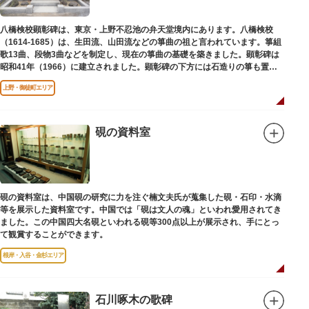
八橋検校顕彰碑は、東京・上野不忍池の弁天堂境内にあります。八橋検校
（1614-1685）は、生田流、山田流などの箏曲の祖と言われています。箏組
歌13曲、段物3曲などを制定し、現在の箏曲の基礎を築きました。顕彰碑は
昭和41年（1966）に建立されました。顕彰碑の下方には石造りの箏も置か
れています。
上野・御徒町エリア
硯の資料室
硯の資料室は、中国硯の研究に力を注ぐ楠文夫氏が蒐集した硯・石印・水滴
等を展示した資料室です。中国では「硯は文人の魂」といわれ愛用されてき
ました。この中国四大名硯といわれる硯等300点以上が展示され、手にとっ
て観賞することができます。
根岸・入谷・金杉エリア
石川啄木の歌碑