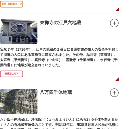
た。
上野・御徒町エリア
東禅寺の江戸六地蔵
宝永７年（1710年）、江戸六地蔵の２番目に奥州街道の旅人の安全を祈願し
て街道の入口にある東禅寺に建立されました。その他、品川寺（東海道）、
太宗寺（甲州街道）、真性寺（中山道）、霊巌寺（千葉街道）、永代寺（千
葉街道）に地蔵が建立されていました。
奥浅草エリア
八万四千体地蔵
八万四千体地蔵は、浄名院（じょうみょういん）にある2万5千体を超えるた
くさんの石地蔵菩薩像のことです。明治12年に、第38世妙運大和尚が仏恩に