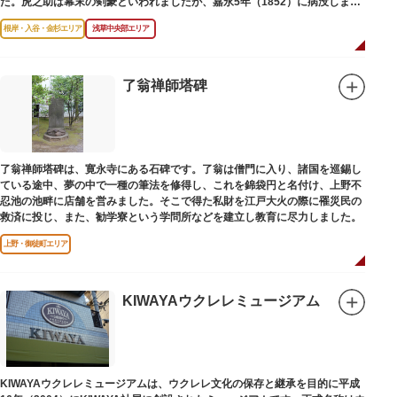
た。虎之助は幕末の剣豪といわれましたが、嘉永5年（1852）に病没しまし
た。お墓は正定寺（しょうじょうじ）にあります。
根岸・入谷・金杉エリア
浅草中央部エリア
了翁禅師塔碑
了翁禅師塔碑は、寛永寺にある石碑です。了翁は僧門に入り、諸国を巡錫し
ている途中、夢の中で一種の筆法を修得し、これを錦袋円と名付け、上野不
忍池の池畔に店舗を営みました。そこで得た私財を江戸大火の際に罹災民の
救済に投じ、また、勧学寮という学問所などを建立し教育に尽力しました。
上野・御徒町エリア
KIWAYAウクレレミュージアム
KIWAYAウクレレミュージアムは、ウクレレ文化の保存と継承を目的に平成