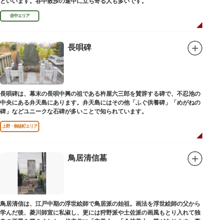
といいます。谷中散歩の途中に立ち寄る人も多いです。
谷中エリア
長唄碑
長唄碑は、幕末の長唄中興の祖である杵屋六三郎を賛辞する碑で、不忍池の
中央にある弁天島にあります。弁天島にはその他「ふぐ供養碑」「めがねの
碑」などユニークな石碑が多いことで知られています。
上野・御徒町エリア
鳥居清信墓
鳥居清信は、江戸中期の浮世絵師で鳥居派の始祖。画法を浮世絵師の父から
学んだ後、菱川師宣に私淑し、更には狩野派や土佐派の画風もとり入れて独