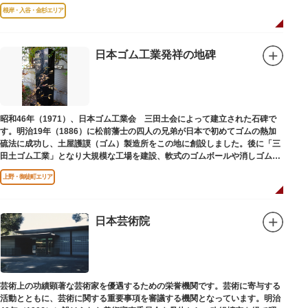
はめ込まれ、可愛い金魚が泳いでいます。
根岸・入谷・金杉エリア
日本ゴム工業発祥の地碑
昭和46年（1971）、日本ゴム工業会 三田土会によって建立された石碑で
す。明治19年（1886）に松前藩士の四人の兄弟が日本で初めてゴムの熱加
硫法に成功し、土屋護謨（ゴム）製造所をこの地に創設しました。後に「三
田土ゴム工業」となり大規模な工場を建設、軟式のゴムボールや消しゴムな
ど新しいゴム製品を次々に開発しました。
上野・御徒町エリア
日本芸術院
芸術上の功績顕著な芸術家を優遇するための栄誉機関です。芸術に寄与する
活動とともに、芸術に関する重要事項を審議する機関となっています。明治