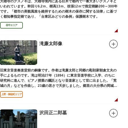
大雄寺のクスノキは、大雄寺境内にある巨木で都内で一番大きいクスノキと
いわれています。幹回り6.2ｍ、樹高13ｍ、枝張12ｍで推定樹齢200～300年
です。「都市の美観風致を維持するための樹木の保存に関する法律」に基づ
く都知事指定樹であり、「台東区みどりの条例」保護樹木です。
谷中エリア
滝廉太郎像
旧東京音楽奏楽堂前の銅像です。作者は滝廉太郎と同郷の彫刻家朝倉文夫の
手によるものです。滝は明治27年（1894）に東京音楽学校に入学、のちに
研究科に進んで、ピアノ授業の嘱託となり音楽家として世に出ました。「荒
城の月」などを作曲し、23歳の若さで夭折しました。郷里の大分県の岡城趾
にも同じ像が置かれています。
上野・御徒町エリア
沢田正二郎墓