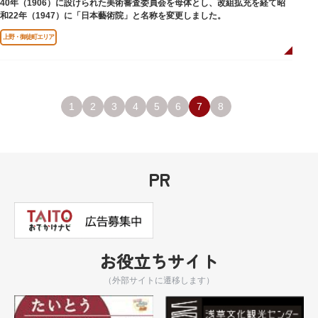
40年（1906）に設けられた美術審査委員会を母体とし、改組拡充を経て昭
和22年（1947）に「日本藝術院」と名称を変更しました。
上野・御徒町エリア
1
2
3
4
5
6
7
8
PR
お役立ちサイト
（外部サイトに遷移します）