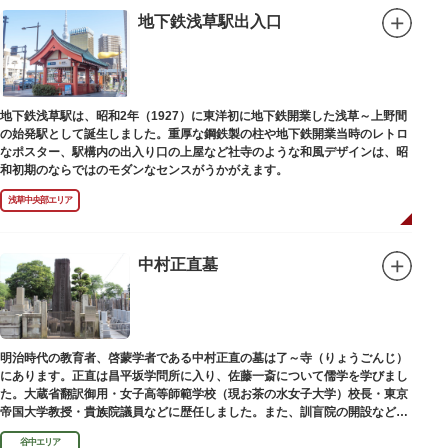
地下鉄浅草駅出入口
地下鉄浅草駅は、昭和2年（1927）に東洋初に地下鉄開業した浅草～上野間
の始発駅として誕生しました。重厚な鋼鉄製の柱や地下鉄開業当時のレトロ
なポスター、駅構内の出入り口の上屋など社寺のような和風デザインは、昭
和初期のならではのモダンなセンスがうかがえます。
浅草中央部エリア
中村正直墓
明治時代の教育者、啓蒙学者である中村正直の墓は了～寺（りょうごんじ）
にあります。正直は昌平坂学問所に入り、佐藤一斎について儒学を学びまし
た。大蔵省翻訳御用・女子高等師範学校（現お茶の水女子大学）校長・東京
帝国大学教授・貴族院議員などに歴任しました。また、訓盲院の開設など女
子教育や障害者教育にも力を注ぎました。明治24（1891）病没しました。
谷中エリア