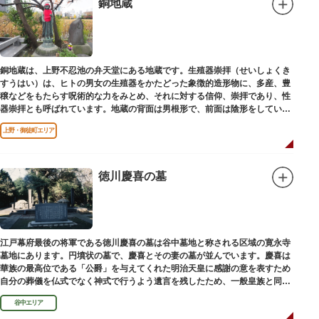
銅地蔵
銅地蔵は、上野不忍池の弁天堂にある地蔵です。生殖器崇拝（せいしょくき
すうはい）は、ヒトの男女の生殖器をかたどった象徴的造形物に、多産、豊
穣などをもたらす呪術的な力をみとめ、それに対する信仰、崇拝であり、性
器崇拝とも呼ばれています。地蔵の背面は男根形で、前面は陰形をしていま
す。
上野・御徒町エリア
徳川慶喜の墓
江戸幕府最後の将軍である徳川慶喜の墓は谷中墓地と称される区域の寛永寺
墓地にあります。円墳状の墓で、慶喜とその妻の墓が並んでいます。慶喜は
華族の最高位である「公爵」を与えてくれた明治天皇に感謝の意を表すため
自分の葬儀を仏式でなく神式で行うよう遺言を残したため、一般皇族と同じ
ような円墳が建てられました。
谷中エリア