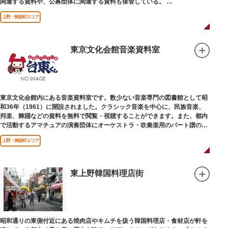
関連する資料や、公募団体に関連する資料も保管している。
（画像提供：東京都美術館）
上野・御徒町エリア
東京文化会館音楽資料室
東京文化会館内にある音楽資料室です。数少ない音楽専門の図書館として昭
和36年（1961）に開設されました。クラシック音楽を中心に、民族音楽、
邦楽、舞踊などの資料を無料で閲覧・視聴することができます。また、都内
で活動するアマチュアの演奏団体にオーケストラ・吹奏楽用のパート譜の館
外貸出も行っています。
上野・御徒町エリア
東上野韓国料理店街
昭和通りの東側付近にある焼肉店やキムチを扱う韓国料理店・食材店が軒を