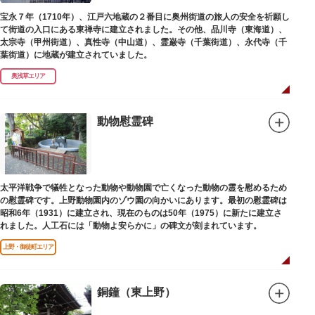
宝永７年（1710年）、江戸六地蔵の２番目に奥州街道の旅人の安全を祈願し
て街道の入口にある東禅寺に建立されました。その他、品川寺（東海道）、
太宗寺（甲州街道）、真性寺（中山道）、霊巌寺（千葉街道）、永代寺（千
葉街道）に地蔵が建立されていました。
奥浅草エリア
動物慰霊碑
太平洋戦争で犠牲となった動物や動物園で亡くなった動物の霊を慰めるため
の慰霊碑です。上野動物園内のゾウ園の向かいにあります。最初の慰霊碑は
昭和6年（1931）に建立され、現在のものは50年（1975）に新たに建立さ
れました。人工石には「動物よ安らかに」の碑文が刻まれています。
上野・御徒町エリア
銅鐘（東上野）