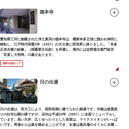
徳本寺
愛知県三河に創建された浄土真宗の徳本寺は、檀家本多正信に請われ神田に
移転し、江戸時代明暦3年（1657）の大火後に西浅草に移りました。「本多
正信夫妻の絵像」（国重要文化財）を所蔵し、境内には佐野善左衛門政言
「世直し大明神」の墓があります。
浅草中央部エリア
日の出湯
日の出湯は、宮大工により、昭和初期に建てられた銭湯です。外観は破風造
りの社寺仏閣の様ですが、店内は平成19年（2007）に全面リニューアルし
ています。高い天井、広くゆったりとした浴室は、マイナスイオンがいっぱ
いです。男湯からは庭を眺めることができ、女湯は風呂場のタイルに水槽が