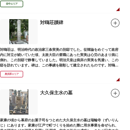
田家に賓使としてまぬかれ、三百石を給せられました。
谷中エリア
対鴎荘蹟碑
対鴎荘は、明治時代の政治家三条実美の別邸でした。征韓論をめぐって政府
内に対立が続いていた頃、太政大臣の要職にあった実美は心労のあまり病に
倒れ、この別邸で静養していました。明治天皇は病床の実美を気遣い、この
邸を訪れています。碑は、この事績を顕彰して建立されたものです。対鴎荘
は、多摩市連光寺に移築されました。
奥浅草エリア
大久保主水の墓
家康の頃から幕府のお菓子司をつとめた大久保主水の墓は瑞輪寺（ずいりん
じ）にあります。家康が江戸で町づくりを始めた際に用水事業を命ぜられ、