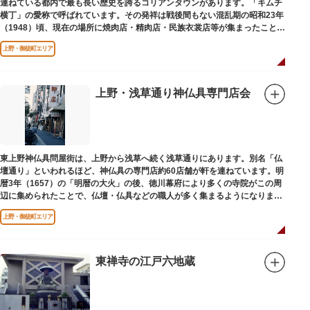
連ねている都内で最も長い歴史を誇るコリアンタウンがあります。「キムチ
横丁」の愛称で呼ばれています。その発祥は戦後間もない混乱期の昭和23年
（1948）頃、現在の場所に焼肉店・精肉店・民族衣裳店等が集まったことに
端を発しています。
上野・御徒町エリア
上野・浅草通り神仏具専門店会
東上野神仏具問屋街は、上野から浅草へ続く浅草通りにあります。別名「仏
壇通り」といわれるほど、神仏具の専門店約60店舗が軒を連ねています。明
暦3年（1657）の「明暦の大火」の後、徳川幕府により多くの寺院がこの周
辺に集められたことで、仏壇・仏具などの職人が多く集まるようになりまし
た。
上野・御徒町エリア
東禅寺の江戸六地蔵