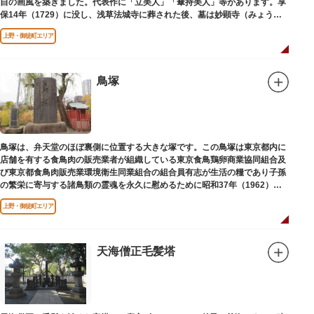
自の画風を築きました。代表作に「立美人」「傘持美人」等があります。享
保14年（1729）に没し、浅草法城寺に葬された後、墓は妙顕寺（みょうけ
んじ）に移されました。
上野・御徒町エリア
鳥塚
鳥塚は、弁天堂のほぼ裏側に位置する大きな塚です。この鳥塚は東京都内に
店舗を有する食鳥肉の販売業者が組織している東京食鳥鶏卵商業協同組合及
び東京都食鳥肉販売業環境衛生同業組合の組合員有志が生活の糧であり子孫
の繁栄に寄与する諸鳥類の霊魂を永久に慰めるために昭和37年（1962）に
建立されました。
上野・御徒町エリア
天海僧正毛髪塔