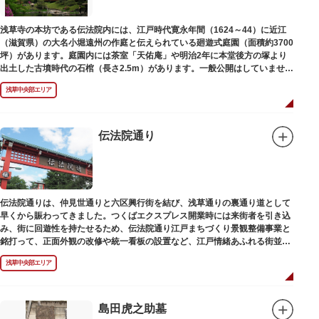
浅草寺の本坊である伝法院内には、江戸時代寛永年間（1624～44）に近江
（滋賀県）の大名小堀遠州の作庭と伝えられている廻遊式庭園（面積約3700
坪）があります。庭園内には茶室「天佑庵」や明治2年に本堂後方の塚より
出土した古墳時代の石棺（長さ2.5m）があります。一般公開はしていません
が、不定期で特別公開されることがあります。
浅草中央部エリア
伝法院通り
伝法院通りは、仲見世通りと六区興行街を結び、浅草通りの裏通り道として
早くから賑わってきました。つくばエクスプレス開業時には来街者を引き込
み、街に回遊性を持たせるため、伝法院通り江戸まちづくり景観整備事業と
銘打って、正面外観の改修や統一看板の設置など、江戸情緒あふれる街並み
を再現する景観整備を進めてきました。
浅草中央部エリア
島田虎之助墓