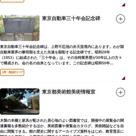
東京自動車三十年会記念碑
東京自動車三十年会記念碑は、上野不忍池の弁天堂境内にあります。わが国
自動車業界の黎明期を支えた先達を顕彰する記念碑です。昭和28年
（1953）に結成された「三十年会」は、その当時業界歴が30年以上の方々
で構成され、会の名の由来となっています。この記念碑は昭和50年
（1975）に同会が建立しました。
上野・御徒町エリア
東京都美術館美術情報室
木製の本棚と家具が配された居心地のよい図書室では、開催中の展覧会の関
連書籍を多数紹介するほか、美術図書や展覧会カタログ、美術雑誌などを自
由に閲覧できる。館の歴史に関するアーカイブズ資料をはじめ、教育普及に