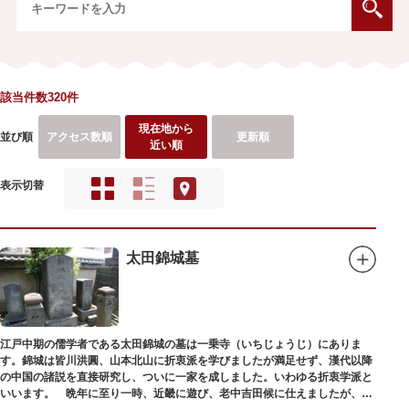
該当件数320件
現在地から
並び順
アクセス数順
更新順
近い順
表示切替
太田錦城墓
江戸中期の儒学者である太田錦城の墓は一乗寺（いちじょうじ）にありま
す。錦城は皆川洪圓、山本北山に折衷派を学びましたが満足せず、漢代以降
の中国の諸説を直接研究し、ついに一家を成しました。いわゆる折衷学派と
いいます。 晩年に至り一時、近畿に遊び、老中吉田候に仕えましたが、前