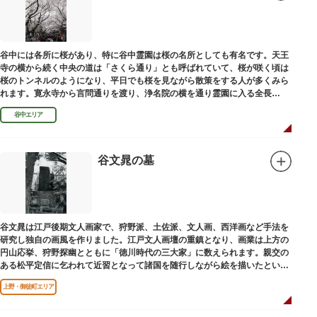
谷中には各所に桜があり、特に谷中霊園は桜の名所としても有名です。天王
寺の横から続く中央の道は「さくら通り」とも呼ばれていて、桜が咲く頃は
桜のトンネルのようになり、平日でも桜を見ながら散策をする人が多くみら
れます。寛永寺から言問通りを渡り、浄名院の横を通り霊園に入る全長
100mの桜並木や、霊園内に点在する大木なども見事です。
谷中エリア
谷文晁の墓
谷文晁は江戸後期文人画家で、狩野派、土佐派、文人画、西洋画など手法を
研究し独自の画風を作りました。江戸文人画壇の重鎮となり、画業は上方の
円山応挙、狩野探幽とともに「徳川時代の三大家」に数えられます。親交の
ある松平定信に乞われて近習となって諸国を随行しながら絵を描いたといわ
れています。お墓は源空寺（げんくうじ）にあります。
上野・御徒町エリア