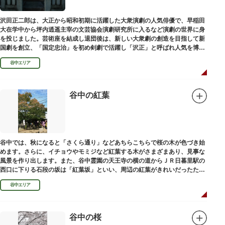
沢田正二郎は、大正から昭和初期に活躍した大衆演劇の人気俳優で、早稲田
大在学中から坪内逍遥主宰の文芸協会演劇研究所に入るなど演劇の世界に身
を投じました。芸術座を結成し退団後は、新しい大衆劇の創造を目指して新
国劇を創立、「国定忠治」を初め剣劇で活躍し「沢正」と呼ばれ人気を博し
ました。お墓は谷中霊園にあります。
谷中エリア
谷中の紅葉
谷中では、秋になると「さくら通り」などあちらこちらで桜の木が色づき始
めます。さらに、イチョウやモミジなど紅葉する木がさまざまあり、見事な
風景を作り出します。また、谷中霊園の天王寺の横の道からＪＲ日暮里駅の
西口に下りる石段の坂は「紅葉坂」といい、周辺の紅葉がきれいだったため
このように命名されたという説があります。
谷中エリア
谷中の桜