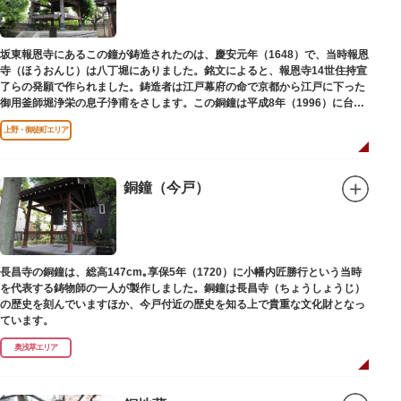
坂東報恩寺にあるこの鐘が鋳造されたのは、慶安元年（1648）で、当時報恩
寺（ほうおんじ）は八丁堀にありました。銘文によると、報恩寺14世住持宣
了らの発願で作られました。鋳造者は江戸幕府の命で京都から江戸に下った
御用釜師堀浄栄の息子浄甫をさします。この銅鐘は平成8年（1996）に台東
区有形文化財として登載されました。
上野・御徒町エリア
銅鐘（今戸）
長昌寺の銅鐘は、総高147cm｡享保5年（1720）に小幡内匠勝行という当時
を代表する鋳物師の一人が製作しました。銅鐘は長昌寺（ちょうしょうじ）
の歴史を刻んでいますほか、今戸付近の歴史を知る上で貴重な文化財となっ
ています。
奥浅草エリア