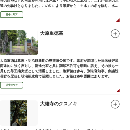
井の頭池などの河流を利用し江戸城・市中の引水に成功し、これが日本の水
道の先駆けとなりました。この功により家康から「主水」の名を賜り、水は
濁らざるを尊しとして「もんと」と読むようになったといわれます。
谷中エリア
大原重徳墓
大原重徳は幕末・明治維新期の尊攘派公卿です。幕府が調印した日米修好通
商条約に強く反対し、新進公家と共に調印不許可を朝廷に訴え、その後も一
貫した尊王攘夷派として活躍しました。維新後は参与、刑法官知事、集議院
長官を歴任し明治新政府で活躍しました。お墓は谷中霊園にあります。
谷中エリア
大雄寺のクスノキ