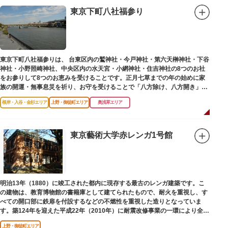
東京下町八社福参り
東京下町八社福参りは、 台東区内の鷲神社・今戸神社・第六天榊神社・下谷
神社・小野照崎神社、中央区内の水天宮・小網神社・住吉神社の8つのお社
をお参りして8つのお恵みを受けることです。正月七草までの年の始めに家
族の開運・無事息災を祈り、お守を受けることで「八方除け、八方開き」に
も通じます。
根岸・入谷・金杉エリア
上野・御徒町エリア
奥浅草エリア
東京藝術大学赤レンガ1号館
明治13年（1880）に竣工された都内に現存する最古のレンガ建築です。こ
の建物は、教育博物館の書籍庫として建てられたもので、耐火を重視し、す
べての開口部に鉄扉を付設するなどの不燃性を重視した造りとなっていま
す。築124年を迎えた平成22年（2010年）に耐震改修事業の一環により全面
改修が施されました。
上野・御徒町エリア