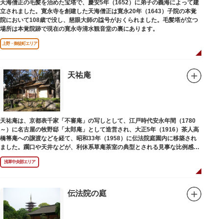
天海僧正の毛髪を治めた宝塔で、慶安5年（1652）に弟子の義海によって建
立されました。寛永寺を創建した天海僧正は寛永20年（1643）子院の本覚
院において108歳で没し、慈眼大師の諡号がおくられました。毛髪塔が立つ
場所は本覚院跡で現在の寛永寺清水観音堂の裏にあります。
上野・御徒町エリア
天祐庵
天祐庵は、京都表千家「不審庵」の写しとして、江戸時代安永年間（1780
～）に名古屋の牧野邸「太郎庵」として造営され、大正5年（1916）茶人高
橋箒庵への譲渡などを経て、昭和33年（1958）に伝法院庭園内に移築され
ました。躙口や天井などが、利休系草庵茶室の典型とされる見事な比例感を
醸し出しています。
浅草中央部エリア
伝法院の庭