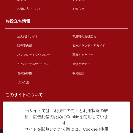
お気に入りリスト
お知らせ
お役立ち情報
法人向けサイト
緊急時のお役立ち
観光案内所
観光ボランティアガイド
パンフレットダウンロード
写真ギャラリー
ユニバーサルツーリズム
習慣とマナー
食の多様性
観光統計
リンク集
このサイトについて
当サイトでは、利便性の向上と利用状況の解
このサイトについて
広告掲載について
析、広告配信のためにCookieを使用していま
お問い合わせ
す。
サイトを閲覧いただく際には、Cookieの使用