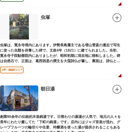
虫塚
虫塚は、寛永寺境内にあります。伊勢長島藩主である増山雪斎の遺志で写生
に使った虫類を供養した碑で、文政4年（1821）に建てられました。当初、
寛永寺子院勧善院内にありましたが、昭和初期に現在地に移転しました。碑
は自然石で、正面は、葛西因是の撰文を大窪詩仏が書し、裏面は、詩仏と菊
池五山の自筆の詩が刻まれています。
上野・御徒町エリア
朝日湯
創業90余年の伝統的木造銭湯です。日替わりの薬湯が人気で、地元の人々を
長年にわたり癒してた「下町の銭湯」です。店内にはジャズ音楽が流れ、グ
レープフルーツの輪切りや生姜、吟醸酒を使った湯が提供されることもある