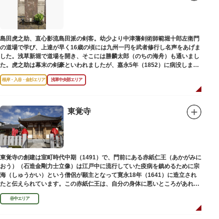
島田虎之助、直心影流島田派の剣客。幼少より中津藩剣術師範堀十郎左衛門
の道場で学び、上達が早く16歳の頃には九州一円を武者修行し名声をあげま
した。浅草新堀で道場を開き、そこには勝麟太郎（のちの海舟）も通いまし
た。虎之助は幕末の剣豪といわれましたが、嘉永5年（1852）に病没しまし
た。お墓は正定寺（しょうじょうじ）にあります。
根岸・入谷・金杉エリア
浅草中央部エリア
東覚寺
東覚寺の創建は室町時代中期（1491）で、門前にある赤紙仁王（あかがみに
おう）（石造金剛力士立像）は江戸中に流行していた疫病を鎮めるために宗
海（しゅうかい）という僧侶が願主となって寛永18年（1641）に造立され
たと伝えられています。この赤紙仁王は、自分の身体に悪いところがあれ
ば、仁王像の同じところに赤紙を貼ると病気が治ると信仰されています。
谷中エリア