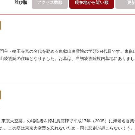
並び順
アクセス数順
現在地から
近い順
更
門主・輪王寺宮の名代を勤める東叡山凌雲院の学頭の4代目です。東叡
山凌雲院の住職となりました。お墓は、当初凌雲院境内墓地にありました
ました。
）の「東京大空襲」の犠牲者を悼む慰霊碑で平成17年（2005）に海老名
た。この塔は東京大空襲を忘れないため・同じ悲劇が起こらないよう、