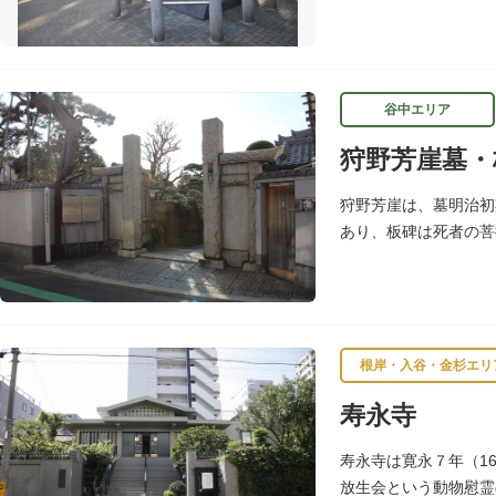
チーフになっている平
谷中エリア
狩野芳崖墓・
狩野芳崖は、墓明治初
あり、板碑は死者の菩
わせて4基あり、「長
根岸・入谷・金杉エリ
寿永寺
寿永寺は寛永７年（1
放生会という動物慰霊