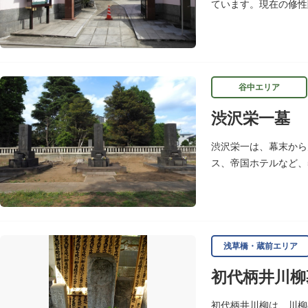
ています。現在の修性
るうちに日が暮れてし
谷中エリア
渋沢栄一墓
渋沢栄一は、幕末から
ス、帝国ホテルなど、
学）などの設立に参画
浅草橋・蔵前エリア
初代柄井川柳
初代柄井川柳は、川柳