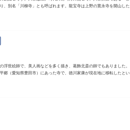
り、別名「川柳寺」とも呼ばれます。龍宝寺は上野の寛永寺を開山した
明王の梵字を刻んだ板碑が境内に残っています。
の浮世絵師で、美人画などを多く描き、葛飾北斎の師でもありました。
平郷（愛知県豊田市）にあった寺で、徳川家康が現在地に移転したとい
発祥の地としても知られています。