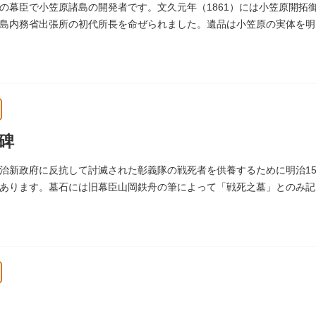
の幕臣で小笠原諸島の開発者です。文久元年（1861）には小笠原開拓
島内務省出張所の初代所長を命ぜられました。遺品は小笠原の実体を明
。お墓は谷中霊園にあります。
碑
治新政府に反抗して討滅された彰義隊の戦死者を供養するために明治15
あります。墓石には旧幕臣山岡鉄舟の筆によって「戦死之墓」とのみ記