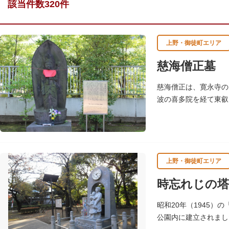
該当件数320件
上野・御徒町エリア
慈海僧正墓
慈海僧正は、寛永寺の
波の喜多院を経て東叡
ため寛永寺に移築され
上野・御徒町エリア
時忘れじの塔
昭和20年（1945
公園内に建立されまし