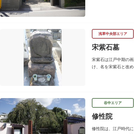
浅草中央部エリア
宋紫石墓
宋紫石は江戸中期の画
け、名を宋紫石と改め
せしめた近代日本画壇
谷中エリア
修性院
修性院は、江戸時代に