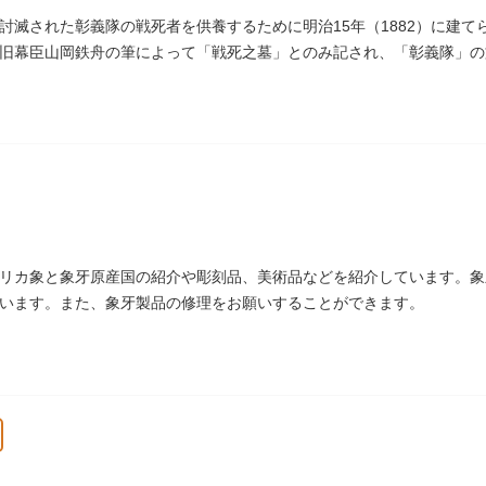
討滅された彰義隊の戦死者を供養するために明治15年（1882）に建
旧幕臣山岡鉄舟の筆によって「戦死之墓」とのみ記され、「彰義隊」の
リカ象と象牙原産国の紹介や彫刻品、美術品などを紹介しています。象
います。また、象牙製品の修理をお願いすることができます。