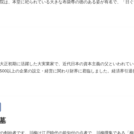
院は、本堂に祀られている大きな布袋尊の徳のある姿が有名で、「日ぐ
まった、という言い伝えです。
大正初期に活躍した大実業家で、近代日本の資本主義の父といわれてい
500以上の企業の設立・経営に関わり財界に君臨しました。経済界引
しました。お墓は谷中霊園にあります。
墓
の創始者です。川柳は江戸時代の前句付の点者で、川柳撰集である「柳