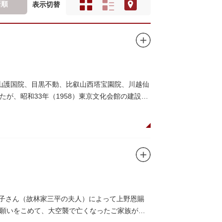
新順
表示切替
山護国院、目黒不動、比叡山西塔宝園院、川越仙
が、昭和33年（1958）東京文化会館の建設の
香葉子さん（故林家三平の夫人）によって上野恩賜
願いをこめて、大空襲で亡くなったご家族がモ