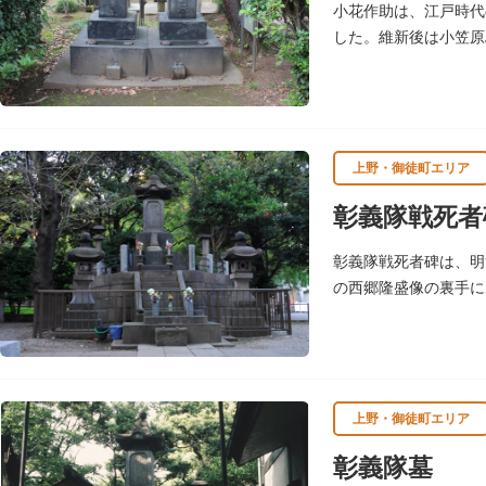
小花作助は、江戸時代
した。維新後は小笠原
財に指定されています
上野・御徒町エリア
彰義隊戦死者
彰義隊戦死者碑は、明
の西郷隆盛像の裏手に
上野・御徒町エリア
彰義隊墓