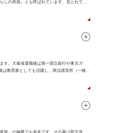
らしの布袋」とも呼ばれています。見とれてい
ます。大蔵省退職後は第一国立銀行や東京ガ
退後は教育家としても活躍し、商法講習所（一橋大
多留」の編纂でも有名です。その墓は龍宝寺