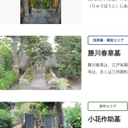
（りゅうほうじ）にあ
た天台宗寺院で、不動
浅草橋・蔵前エリア
勝川春章墓
勝川春章は、江戸末期
寺は、古くは三河国松
つである育英小学校の
谷中エリア
小花作助墓