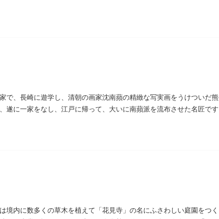
家で、長崎に遊学し、清朝の画家沈南蘋の精緻な写実画をうけついだ熊
、遂に一家をなし、江戸に帰って、大いに南蘋派を流布させた名匠です
の源流です。お墓は徳本寺（とくほんじ）境内にあります。
は境内に数多くの草木を植えて「花見寺」の名にふさわしい庭園をつく