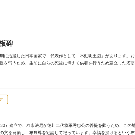
和祈念母子像・時計塔です。
板碑
期に活躍した日本画家で、代表作として「不動明王図」があります。お
提を弔うため、生前に自らの死後に備えて供養を行うため建立した塔婆
安寺板碑」として台東区の有形文化財に指定されています。
ア
630）建立で、寿永法尼が徳川二代将軍秀忠公の菩提を葬うため、この
の文を発願し、布袋尊を勧請して祀っています。幸福を授けるという布