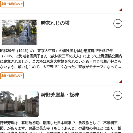
されました。
上野・御徒町エリア
時忘れじの塔
昭和20年（1945）の「東京大空襲」の犠牲者を悼む慰霊碑で平成17年
（2005）に海老名香葉子さん（故林家三平の夫人）によって上野恩賜公園内
に建立されました。この塔は東京大空襲を忘れないため・同じ悲劇が起こら
ないよう、願いをこめて、大空襲で亡くなったご家族がモチーフになってい
る平和祈念母子像・時計塔です。
上野・御徒町エリア
狩野芳崖墓・板碑
狩野芳崖は、墓明治初期に活躍した日本画家で、代表作として「不動明王
図」があります。お墓は長安寺（ちょうあんじ）の墓地の中ほどにあり、板