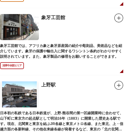
象牙工芸館
象牙工芸館では、アフリカ象と象牙原産国の紹介や彫刻品、美術品などを紹
介しています。象牙の保護や輸出入に関するワシントン条約がわかりやすく
説明されています。また、象牙製品の修理をお願いすることができます。
浅草中央部エリア
上野駅
日本初の私鉄である日本鉄道が、上野-熊谷間の第一区線開業時に合わせて、
山下町に東京方の起点駅として明治16年（1883）に開業した歴史ある駅で
す。現在、北関東と東京を結ぶJR各線と東京メトロ各線、また東北、上・信
越方面の各新幹線、その他在来線各線が発着するなど、東京の「北の玄関