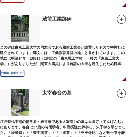
蔵前工業跡碑
この碑は東京工業大学の同窓会である蔵前工業会が設置したもので榊神社に
建立されています。碑文には「工業教育発祥の地」と書かれています。この
地には明治14年（1881）に創立の「東京職工学校」（後の「東京工業大
学」）がありましたが、関東大震災により施設の大半を焼失したため目黒に
移転しました。
浅草橋・蔵前エリア
太宰春台の墓
江戸時代中期の儒学者・経世家である太宰春台の墓は天眼寺（てんげんじ）
にあります。春台は17歳の時儒学者、中野撝謙に師事し、朱子学を学びまし
た。「経済録」・「聖学問答」・「弁道書」・「三王外紀」など数十巻を著