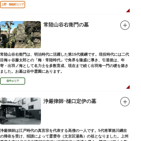
口」として機能しています。
上野・御徒町エリア
常陸山谷右衛門の墓
常陸山谷右衛門は、明治時代に活躍した第19代横綱です。現役時代には二代
目梅ヶ谷藤太郎との「梅・常陸時代」で角界を隆盛に導き、引退後は、年
寄・出羽ノ海として名力士を多数育成、現在まで続く出羽海一門の礎を築き
ました。お墓は谷中霊園にあります。
谷中エリア
浄厳律師･樋口定伊の墓
浄厳律師は江戸時代の真言宗を代表する高僧の一人です。5代将軍徳川綱吉
の帰依を受け、招請によって霊雲寺（文京区湯島）の祖となりました。上州