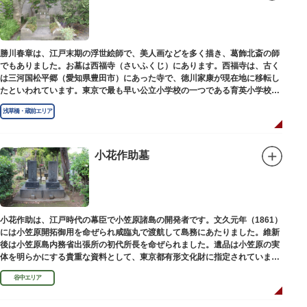
勝川春章は、江戸末期の浮世絵師で、美人画などを多く描き、葛飾北斎の師
でもありました。お墓は西福寺（さいふくじ）にあります。西福寺は、古く
は三河国松平郷（愛知県豊田市）にあった寺で、徳川家康が現在地に移転し
たといわれています。東京で最も早い公立小学校の一つである育英小学校の
発祥の地としても知られています。
浅草橋・蔵前エリア
小花作助墓
小花作助は、江戸時代の幕臣で小笠原諸島の開発者です。文久元年（1861）
には小笠原開拓御用を命ぜられ咸臨丸で渡航して島務にあたりました。維新
後は小笠原島内務省出張所の初代所長を命ぜられました。遺品は小笠原の実
体を明らかにする貴重な資料として、東京都有形文化財に指定されていま
す。お墓は谷中霊園にあります。
谷中エリア