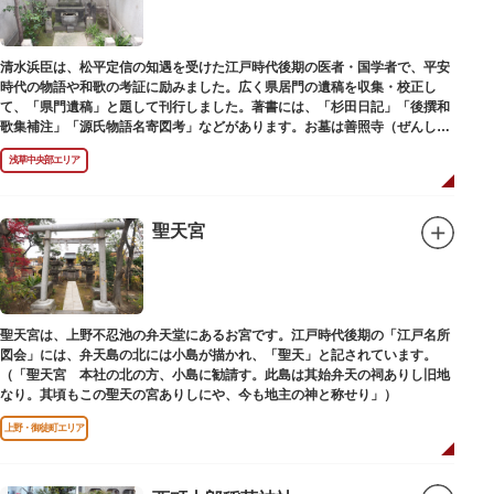
清水浜臣は、松平定信の知遇を受けた江戸時代後期の医者・国学者で、平安
時代の物語や和歌の考証に励みました。広く県居門の遺稿を収集・校正し
て、「県門遺稿」と題して刊行しました。著書には、「杉田日記」「後撰和
歌集補注」「源氏物語名寄図考」などがあります。お墓は善照寺（ぜんしょ
うじ）境内にあります。
浅草中央部エリア
聖天宮
聖天宮は、上野不忍池の弁天堂にあるお宮です。江戸時代後期の「江戸名所
図会」には、弁天島の北には小島が描かれ、「聖天」と記されています。
（「聖天宮 本社の北の方、小島に勧請す。此島は其始弁天の祠ありし旧地
なり。其頃もこの聖天の宮ありしにや、今も地主の神と称せり」）
上野・御徒町エリア