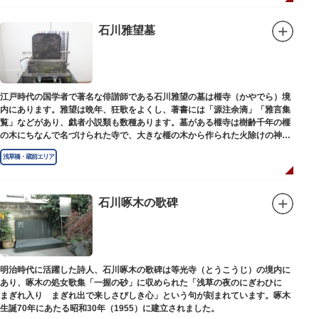
石川雅望墓
江戸時代の国学者で著名な俳諧師である石川雅望の墓は榧寺（かやでら）境
内にあります。雅望は晩年、狂歌をよくし、著書には「源注余滴」「雅言集
覧」などがあり、戯者小説類も数種あります。墓がある榧寺は樹齢千年の榧
の木にちなんで名づけられた寺で、大きな榧の木から作られた火除けの神、
秋葉権現で知られています。
浅草橋・蔵前エリア
石川啄木の歌碑
明治時代に活躍した詩人、石川啄木の歌碑は等光寺（とうこうじ）の境内に
あり、啄木の処女歌集「一握の砂」に収められた「浅草の夜のにぎわひに
まぎれ入り まぎれ出で来しさびしき心」という句が刻まれています。啄木
生誕70年にあたる昭和30年（1955）に建立されました。