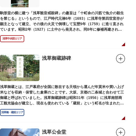
駒形堂の横に建つ「浅草観音戒殺碑」の趣旨は「十町余の川筋で魚介の殺生
を禁じる」というもので、江戸時代元禄6年（1693）に浅草寺第四世宣存が
願主となって建立、その後の火災で倒壊して宝歴9年（1759）に造り直され
ています。昭和2年（1927）に土中から発見され、同8年に修補再建された
碑がどちらのものであるかは不明です。
浅草中央部エリア
浅草御蔵跡碑
浅草御蔵とは、江戸幕府が全国に散在する天領から運んだ年貢米や買い上げ
米などを収納・保管した倉庫のことです。大坂、京都の二条城と合わせて三
御蔵と呼ばれていました。浅草御蔵跡碑は昭和31年（1956）に浅草南部商
工観光協会が建立し、現在も使われている「蔵前」という町名が生まれたの
は昭和9年（1934）のことです。
浅草橋・蔵前エリア
浅草公会堂