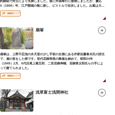
約締結で対立により失脚しました。後に外国奉行に復権しましたが、慶応
4（1868）年、江戸開城の報に接し、ピストルで自決しました。お墓は大正
寺（たいしょうじ）にあります。
上野・御徒町エリア
扇塚
扇塚は、上野不忍池の弁天堂の少し手前の左側にある作家佐藤春夫氏の詩文
で、扇の形をした碑です。初代花柳寿美の舞扇を納めて、昭和24年
（1949）2月、6代目尾上菊五郎、二世花柳寿輔、花柳章太郎氏らの手によ
って建てられました。
上野・御徒町エリア
浅草富士浅間神社