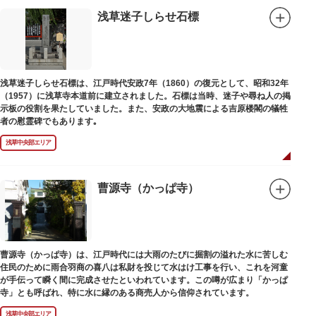
浅草迷子しらせ石標
浅草迷子しらせ石標は、江戸時代安政7年（1860）の復元として、昭和32年
（1957）に浅草寺本道前に建立されました。石標は当時、迷子や尋ね人の掲
示板の役割を果たしていました。また、安政の大地震による吉原楼閣の犠牲
者の慰霊碑でもあります｡
浅草中央部エリア
曹源寺（かっぱ寺）
曹源寺（かっぱ寺）は、江戸時代には大雨のたびに掘割の溢れた水に苦しむ
住民のために雨合羽商の喜八は私財を投じて水はけ工事を行い、これを河童
が手伝って瞬く間に完成させたといわれています。この噂が広まり「かっぱ
寺」とも呼ばれ、特に水に縁のある商売人から信仰されています。
浅草中央部エリア