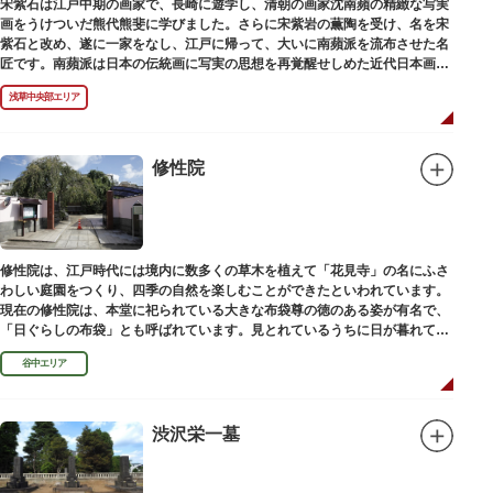
宋紫石は江戸中期の画家で、長崎に遊学し、清朝の画家沈南蘋の精緻な写実
画をうけついだ熊代熊斐に学びました。さらに宋紫岩の薫陶を受け、名を宋
紫石と改め、遂に一家をなし、江戸に帰って、大いに南蘋派を流布させた名
匠です。南蘋派は日本の伝統画に写実の思想を再覚醒せしめた近代日本画壇
の源流です。お墓は徳本寺（とくほんじ）境内にあります。
浅草中央部エリア
修性院
修性院は、江戸時代には境内に数多くの草木を植えて「花見寺」の名にふさ
わしい庭園をつくり、四季の自然を楽しむことができたといわれています。
現在の修性院は、本堂に祀られている大きな布袋尊の徳のある姿が有名で、
「日ぐらしの布袋」とも呼ばれています。見とれているうちに日が暮れてし
まった、という言い伝えです。
谷中エリア
渋沢栄一墓