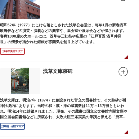
昭和52年（1977）にこけら落としされた浅草公会堂は、毎年1月の新春浅草
歌舞伎などの演芸・演劇などの興業や、集会室や展示会などが催されます。
客席1000席の大ホールには、浅草寺三社祭や広重の「江戸百景 浅草仲見
世」の情景が描かれた鍛帳が雰囲気を創り上げています。
浅草中央部エリア
浅草文庫跡碑
浅草文庫は、明治7年（1874）に創設された官立の図書館で、その跡碑が榊
神社境内にあります。当時の和・漢・洋の蔵書数は11万～13万冊ともいわ
れ、明治14年に封鎖されました。現在、その蔵書は国立公文書館内閣文庫や
国立国会図書館などに所蔵され、太政大臣三条実美の筆蹟と伝える「浅草文
庫」の朱印が押されています。
浅草橋・蔵前エリア