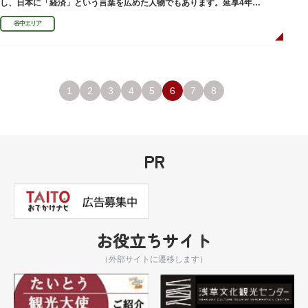
し、日本に「経済」という言葉を広めた人物でもあります。延享4年
（1747）に没しました。
谷中エリア
1
2
3
4
5
6
7
8
PR
お役立ちサイト
（外部サイトに遷移します）