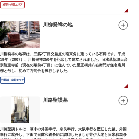
浅草中央部エリア
川柳発祥の地
川柳発祥の地碑は、三筋2丁目交差点の南東角に建っている石碑です。平成
19年（2007）、川柳発祥250年を記念して建立されました。旧浅草新堀天台
宗龍宝寺前（現在の蔵前4丁目）に住んでいた里正柄井八右衛門が無名庵川
柳と号し、初めて万句合を興行しました。
浅草橋・蔵前エリア
川路聖謨墓
川路聖謨トルは、幕末の外国奉行。奈良奉行、大阪奉行を歴任した後、外国
奉行に就任し、下田で日露和親条約に調印したましが井伊大老と日米和親条