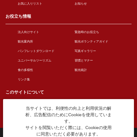
お気に入りリスト
お知らせ
お役立ち情報
法人向けサイト
緊急時のお役立ち
観光案内所
観光ボランティアガイド
パンフレットダウンロード
写真ギャラリー
ユニバーサルツーリズム
習慣とマナー
食の多様性
観光統計
リンク集
このサイトについて
当サイトでは、利便性の向上と利用状況の解
このサイトについて
広告掲載について
析、広告配信のためにCookieを使用していま
お問い合わせ
す。
サイトを閲覧いただく際には、Cookieの使用
に同意いただく必要があります。
台東区役所観光課