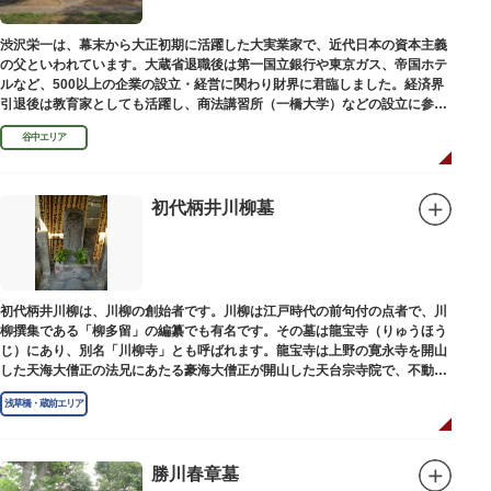
渋沢栄一は、幕末から大正初期に活躍した大実業家で、近代日本の資本主義
の父といわれています。大蔵省退職後は第一国立銀行や東京ガス、帝国ホテ
ルなど、500以上の企業の設立・経営に関わり財界に君臨しました。経済界
引退後は教育家としても活躍し、商法講習所（一橋大学）などの設立に参画
しました。お墓は谷中霊園にあります。
谷中エリア
初代柄井川柳墓
初代柄井川柳は、川柳の創始者です。川柳は江戸時代の前句付の点者で、川
柳撰集である「柳多留」の編纂でも有名です。その墓は龍宝寺（りゅうほう
じ）にあり、別名「川柳寺」とも呼ばれます。龍宝寺は上野の寛永寺を開山
した天海大僧正の法兄にあたる豪海大僧正が開山した天台宗寺院で、不動明
王の梵字を刻んだ板碑が境内に残っています。
浅草橋・蔵前エリア
勝川春章墓