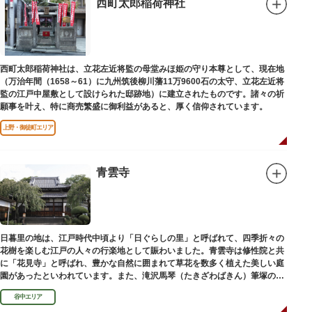
西町太郎稲荷神社
西町太郎稲荷神社は、立花左近将監の母堂みほ姫の守り本尊として、現在地
（万治年間（1658～61）に九州筑後柳川藩11万9600石の太守、立花左近将
監の江戸中屋敷として設けられた邸跡地）に建立されたものです。諸々の祈
願事を叶え、特に商売繁盛に御利益があると、厚く信仰されています。
上野・御徒町エリア
青雲寺
日暮里の地は、江戸時代中頃より「日ぐらしの里」と呼ばれて、四季折々の
花樹を楽しむ江戸の人々の行楽地として賑わいました。青雲寺は修性院と共
に「花見寺」と呼ばれ、豊かな自然に囲まれて草花を数多く植えた美しい庭
園があったといわれています。また、滝沢馬琴（たきざわばきん）筆塚の碑
があります。
谷中エリア