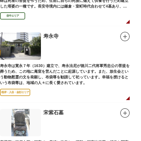
碑は死者の菩提を弔うため、生前に自らの死後に備えて供養を行うため建立
した塔婆の一種です。長安寺境内には鎌倉・室町時代合わせて4基あり、
「長安寺板碑」として台東区の有形文化財に指定されています。
谷中エリア
寿永寺
寿永寺は寛永７年（1630）建立で、寿永法尼が徳川二代将軍秀忠公の菩提を
葬うため、この地に庵室を営んだことに起源しています。また、放生会とい
う動物慰霊の文を発願し、布袋尊を勧請して祀っています。幸福を授けると
いう布袋尊は、地域の人々に長く愛されています。
根岸・入谷・金杉エリア
宋紫石墓