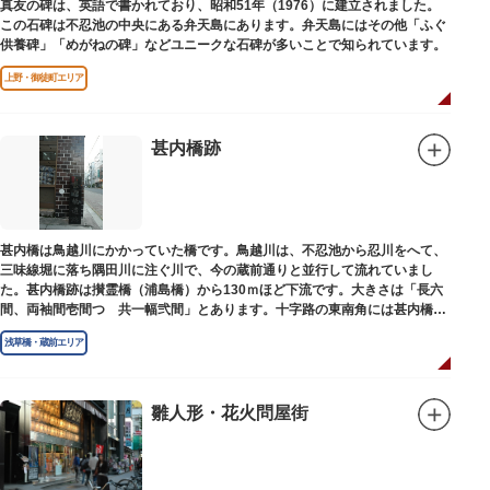
真友の碑は、英語で書かれており、昭和51年（1976）に建立されました。
この石碑は不忍池の中央にある弁天島にあります。弁天島にはその他「ふぐ
供養碑」「めがねの碑」などユニークな石碑が多いことで知られています。
上野・御徒町エリア
甚内橋跡
甚内橋は鳥越川にかかっていた橋です。鳥越川は、不忍池から忍川をへて、
三味線堀に落ち隅田川に注ぐ川で、今の蔵前通りと並行して流れていまし
た。甚内橋跡は攅霊橋（浦島橋）から130ｍほど下流です。大きさは「長六
間、両袖間壱間つゞ共一幅弐間」とあります。十字路の東南角には甚内橋跡
の石碑があります。
浅草橋・蔵前エリア
雛人形・花火問屋街