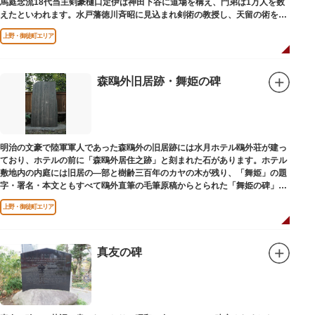
馬庭念流18代当主剣豪樋口定伊は神田下谷に道場を構え、門弟は1万人を数
えたといわれます。水戸藩徳川斉昭に見込まれ剣術の教授し、天留の術を創
案しました。お墓は妙極院（みょうごくいん）にあります。
上野・御徒町エリア
森鴎外旧居跡・舞姫の碑
明治の文豪で陸軍軍人であった森鴎外の旧居跡には水月ホテル鴎外荘が建っ
ており、ホテルの前に「森鴎外居住之跡」と刻まれた石があります。ホテル
敷地内の内庭には旧居の―部と樹齢三百年のカヤの木が残り、「舞姫」の題
字・署名・本文ともすべて鴎外直筆の毛筆原稿からとられた「舞姫の碑」の
文学碑も建っています。
上野・御徒町エリア
真友の碑