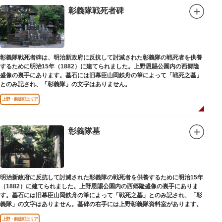
彰義隊戦死者碑
彰義隊戦死者碑は、明治新政府に反抗して討滅された彰義隊の戦死者を供養
するために明治15年（1882）に建てられました。上野恩賜公園内の西郷隆
盛像の裏手にあります。墓石には旧幕臣山岡鉄舟の筆によって「戦死之墓」
とのみ記され、「彰義隊」の文字はありません。
上野・御徒町エリア
彰義隊墓
明治新政府に反抗して討滅された彰義隊の戦死者を供養するために明治15年
（1882）に建てられました。上野恩賜公園内の西郷隆盛像の裏手にありま
す。墓石には旧幕臣山岡鉄舟の筆によって「戦死之墓」とのみ記され、「彰
義隊」の文字はありません。墓碑の右手には上野彰義隊資料室があります。
上野・御徒町エリア