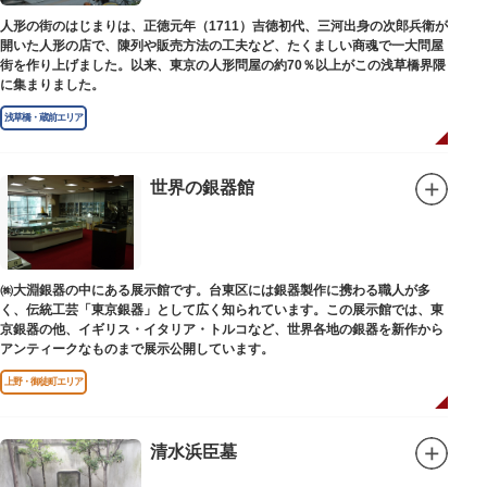
人形の街のはじまりは、正徳元年（1711）吉徳初代、三河出身の次郎兵衛が
開いた人形の店で、陳列や販売方法の工夫など、たくましい商魂で一大問屋
街を作り上げました。以来、東京の人形問屋の約70％以上がこの浅草橋界隈
に集まりました。
浅草橋・蔵前エリア
世界の銀器館
㈱大淵銀器の中にある展示館です。台東区には銀器製作に携わる職人が多
く、伝統工芸「東京銀器」として広く知られています。この展示館では、東
京銀器の他、イギリス・イタリア・トルコなど、世界各地の銀器を新作から
アンティークなものまで展示公開しています。
上野・御徒町エリア
清水浜臣墓