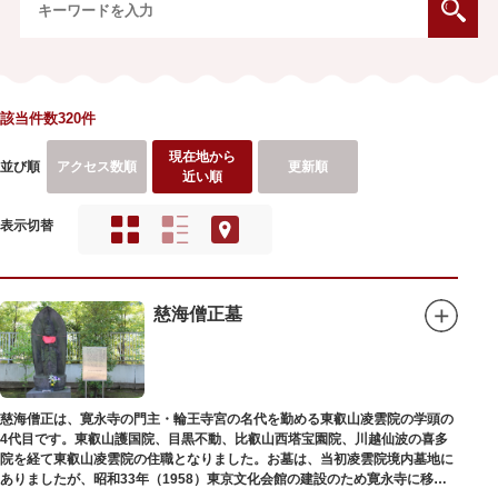
該当件数320件
現在地から
並び順
アクセス数順
更新順
近い順
表示切替
慈海僧正墓
慈海僧正は、寛永寺の門主・輪王寺宮の名代を勤める東叡山凌雲院の学頭の
4代目です。東叡山護国院、目黒不動、比叡山西塔宝園院、川越仙波の喜多
院を経て東叡山凌雲院の住職となりました。お墓は、当初凌雲院境内墓地に
ありましたが、昭和33年（1958）東京文化会館の建設のため寛永寺に移築