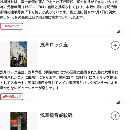
浅間神社は、富士信仰が盛んであった江戸時代、富士参りができない人々の
為に元禄年間（1688～1703）創建と推察されており、本殿の扉には明治維
新頃の漆喰彫刻「下り龍」が残っています。富士山山開きの7月1日に例大
祭、5・6月の最終土日の4日間に植木市が行われます。
奥浅草エリア
浅草ロック座
浅草ロック座は、浅草六区（明治期に七つの区画に整備された際に六番目に
整備されたことに由来）にあります。昭和22年（1947）にストリップ劇場
としてスタート。客席145席を有してメイン出演者とバックダンサーによる
華やかなレビューショーが楽しめます。
浅草中央部エリア
浅草観音戒殺碑