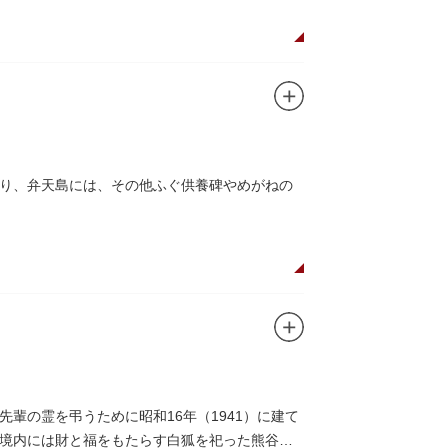
り、弁天島には、その他ふぐ供養碑やめがねの
輩の霊を弔うために昭和16年（1941）に建て
境内には財と福をもたらす白狐を祀った熊谷稲