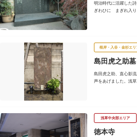
明治時代に活躍した詩
ぎわひに まぎれ入り
た。
根岸・入谷・金杉エリ
島田虎之助墓
島田虎之助、直心影流
声をあげました。浅草
（1852）に病没し
浅草中央部エリア
徳本寺