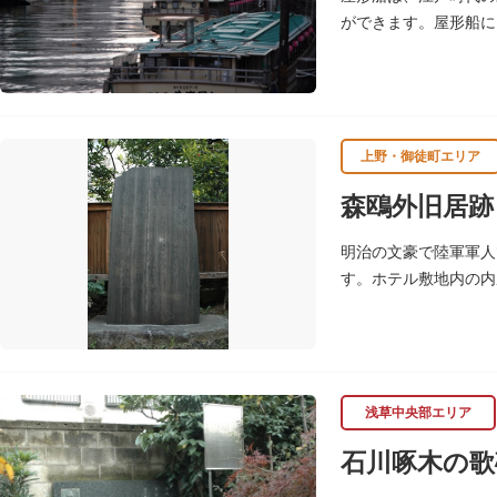
ができます。屋形船に
るコースがあります。
上野・御徒町エリア
森鴎外旧居跡
明治の文豪で陸軍軍人
す。ホテル敷地内の内
られた「舞姫の碑」の
浅草中央部エリア
石川啄木の歌