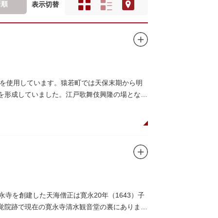
新順
表示切替
を使用しています。猿若町では天保末期から明
町を形成していました。江戸歌舞伎興隆の場となっ
寺を創建した天海僧正は寛永20年（1643）子
本覚院跡で現在の寛永寺清水観音堂の裏にありま