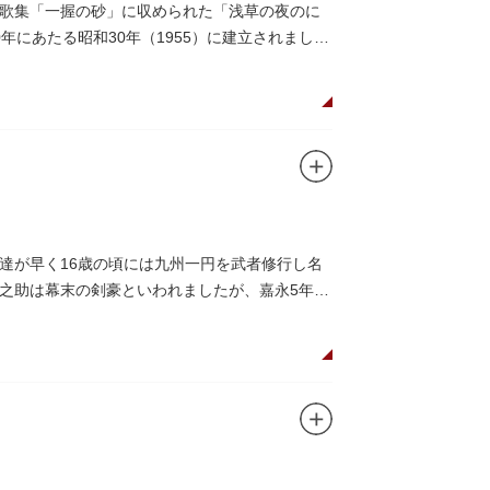
歌集「一握の砂」に収められた「浅草の夜のに
にあたる昭和30年（1955）に建立されまし
達が早く16歳の頃には九州一円を武者修行し名
之助は幕末の剣豪といわれましたが、嘉永5年