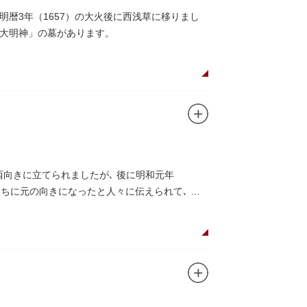
暦3年（1657）の大火後に西浅草に移りまし
大明神」の墓があります。
西向きに立てられましたが､ 後に明和元年
うちに元の向きになったと人々に伝えられて､ こ