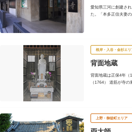
愛知県三河に創建され
た。「本多正信夫妻の
根岸・入谷・金杉エリ
背面地蔵
背面地蔵は正保4年（1
（1764） 道筋が寺
の尊称が起こったとい
上野・御徒町エリア
両大師