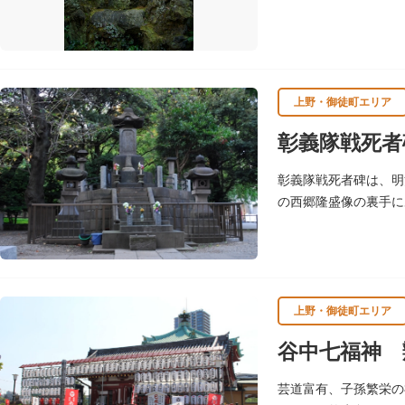
荷があります。白狐を
上野・御徒町エリア
彰義隊戦死者
彰義隊戦死者碑は、明
の西郷隆盛像の裏手に
上野・御徒町エリア
谷中七福神 
芸道富有、子孫繁栄の