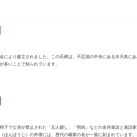
会により建立されました。この石碑は、不忍池の中央にある弁天島にあ
が多いことで知られています。
時下で公演が禁止された「五人廻し」「明烏」などの名作落語と落語家先
（ほんぽうじ）の外塀には、歴代の噺家の名が一面に刻まれています。