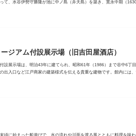
って、水谷伊勢守勝隆が池に中ノ島（弁天島）を築き、寛永中期（163
たが、後に橋が架けられました。
ージアム付設展示場（旧吉田屋酒店）
付設展示場は、明治43年に建てられ、昭和61年（1986）まで谷中6
の出入口など江戸商家の建築様式を伝える貴重な建物です。館内には、
ポスターなどの資料を展示しています。
末頃に始まった船遊びで、水の流れや川面を渡る風とともに料理を味わ