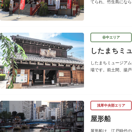
てられ、竹生島になら
渡して参拝していまし
谷中エリア
したまちミュ
したまちミュージアム
場です。前土間、揚戸
枡、樽や徳利、宣伝用
浅草中央部エリア
屋形船
屋形船は、江戸時代の