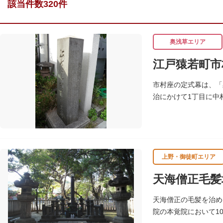
該当件数320件
奥浅草エリア
江戸猿若町市
市村座の定式幕は、「
治にかけて1丁目に中
たこの地に昭和39年（
上野・御徒町エリア
天海僧正毛髪
天海僧正の毛髪を治め
院の本覚院において1