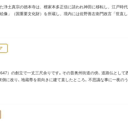
た浄土真宗の徳本寺は、檀家本多正信に請われ神田に移転し、江戸時代明
絵像」（国重要文化財）を所蔵し、境内には佐野善左衛門政言「世直し
ア
647）の創立で一丈三尺余りです｡ その昔奥州街道の傍､ 道路仏として
の東側に改り､ 地蔵尊を前向きに建て直したところ､ 不思議な事に一夜の
われています｡薬王寺（やくおうじ）にあります。