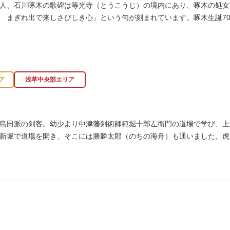
人、石川啄木の歌碑は等光寺（とうこうじ）の境内にあり、啄木の処女
 まぎれ出で来しさびしき心」という句が刻まれています。啄木生誕70年
ア
浅草中央部エリア
島田派の剣客。幼少より中津藩剣術師範堀十郎左衛門の道場で学び、上
新堀で道場を開き、そこには勝麟太郎（のちの海舟）も通いました。虎
ました。お墓は正定寺（しょうじょうじ）にあります。