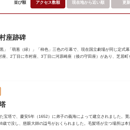
並び順
アクセス数順
現在地から
近い順
更
村座跡碑
黒」「萌葱（緑）」「柿色」三色の引幕で、現在国立劇場が同じ定式幕
村座、2丁目に市村座、3丁目に河原崎座（後の守田座）があり、芝居
1964）に跡碑が建てられました。
塔
た宝塔で、慶安5年（1652）に弟子の義海によって建立されました。寛永
08歳で没し、慈眼大師の諡号がおくられました。毛髪塔が立つ場所は