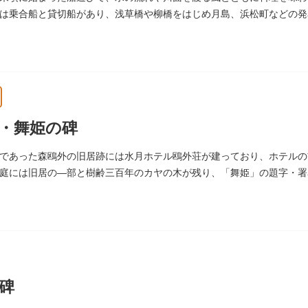
は乗合船と貸切船があり、浅草橋や柳橋をはじめ月島、浜松町などの発
・舞姫の碑
であった森鴎外の旧居跡には水月ホテル鴎外荘が建っており、ホテルの
庭には旧居の―部と樹齢三百年のカヤの木が残り、「舞姫」の題字・署
文学碑も建っています。
碑