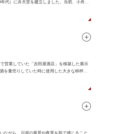
0年代）に弁天堂を建立しました。当初、小舟を
丁目で営業していた「吉田屋酒店」を移築した展示
酒を量売りしていた時に使用した大きな棹秤、
いながら、川岸の風景や夜景を肌で感じること