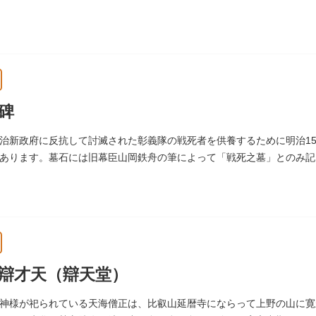
祀った稲荷は全国に2ケ所しかない非常に珍しいものです。
碑
治新政府に反抗して討滅された彰義隊の戦死者を供養するために明治15
あります。墓石には旧幕臣山岡鉄舟の筆によって「戦死之墓」とのみ記
辯才天（辯天堂）
神様が祀られている天海僧正は、比叡山延暦寺にならって上野の山に寛