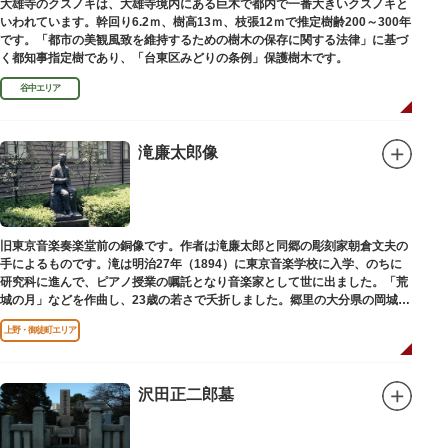
大雄寺のクスノキは、大雄寺境内にある巨木で都内で一番大きいクスノキと
いわれています。幹回り6.2ｍ、樹高13ｍ、枝張12ｍで推定樹齢200～300年
です。「都市の美観風致を維持するための樹木の保存に関する法律」に基づ
く都知事指定樹であり、「台東区みどりの条例」保護樹木です。
谷中エリア
滝廉太郎像
旧東京音楽奏楽堂前の銅像です。作者は滝廉太郎と同郷の彫刻家朝倉文夫の
手によるものです。滝は明治27年（1894）に東京音楽学校に入学、のちに
研究科に進んで、ピアノ授業の嘱託となり音楽家として世に出ました。「荒
城の月」などを作曲し、23歳の若さで夭折しました。郷里の大分県の岡城趾
にも同じ像が置かれています。
上野・御徒町エリア
沢田正二郎墓