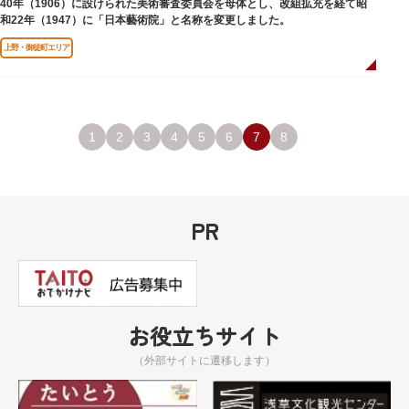
40年（1906）に設けられた美術審査委員会を母体とし、改組拡充を経て昭
和22年（1947）に「日本藝術院」と名称を変更しました。
上野・御徒町エリア
1
2
3
4
5
6
7
8
PR
お役立ちサイト
（外部サイトに遷移します）