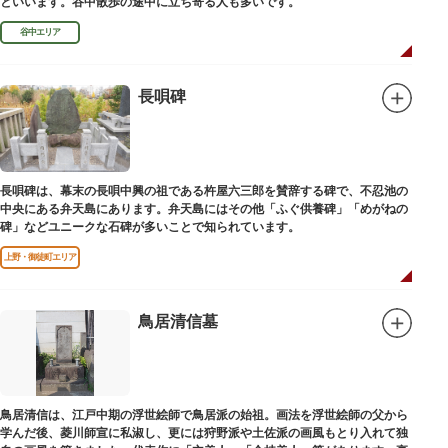
といいます。谷中散歩の途中に立ち寄る人も多いです。
谷中エリア
長唄碑
長唄碑は、幕末の長唄中興の祖である杵屋六三郎を賛辞する碑で、不忍池の
中央にある弁天島にあります。弁天島にはその他「ふぐ供養碑」「めがねの
碑」などユニークな石碑が多いことで知られています。
上野・御徒町エリア
鳥居清信墓
鳥居清信は、江戸中期の浮世絵師で鳥居派の始祖。画法を浮世絵師の父から
学んだ後、菱川師宣に私淑し、更には狩野派や土佐派の画風もとり入れて独