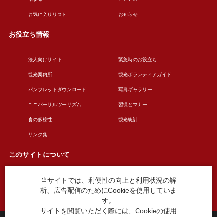
お気に入りリスト
お知らせ
お役立ち情報
法人向けサイト
緊急時のお役立ち
観光案内所
観光ボランティアガイド
パンフレットダウンロード
写真ギャラリー
ユニバーサルツーリズム
習慣とマナー
食の多様性
観光統計
リンク集
このサイトについて
当サイトでは、利便性の向上と利用状況の解
このサイトについて
広告掲載について
析、広告配信のためにCookieを使用していま
お問い合わせ
す。
サイトを閲覧いただく際には、Cookieの使用