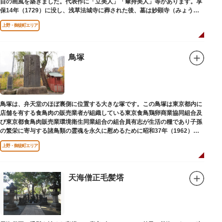
自の画風を築きました。代表作に「立美人」「傘持美人」等があります。享
保14年（1729）に没し、浅草法城寺に葬された後、墓は妙顕寺（みょうけ
んじ）に移されました。
上野・御徒町エリア
鳥塚
鳥塚は、弁天堂のほぼ裏側に位置する大きな塚です。この鳥塚は東京都内に
店舗を有する食鳥肉の販売業者が組織している東京食鳥鶏卵商業協同組合及
び東京都食鳥肉販売業環境衛生同業組合の組合員有志が生活の糧であり子孫
の繁栄に寄与する諸鳥類の霊魂を永久に慰めるために昭和37年（1962）に
建立されました。
上野・御徒町エリア
天海僧正毛髪塔