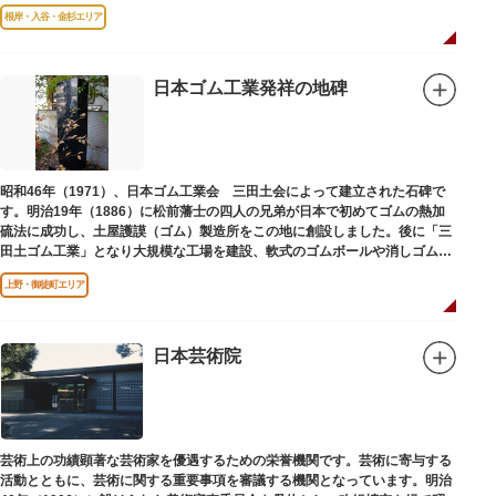
はめ込まれ、可愛い金魚が泳いでいます。
根岸・入谷・金杉エリア
日本ゴム工業発祥の地碑
昭和46年（1971）、日本ゴム工業会 三田土会によって建立された石碑で
す。明治19年（1886）に松前藩士の四人の兄弟が日本で初めてゴムの熱加
硫法に成功し、土屋護謨（ゴム）製造所をこの地に創設しました。後に「三
田土ゴム工業」となり大規模な工場を建設、軟式のゴムボールや消しゴムな
ど新しいゴム製品を次々に開発しました。
上野・御徒町エリア
日本芸術院
芸術上の功績顕著な芸術家を優遇するための栄誉機関です。芸術に寄与する
活動とともに、芸術に関する重要事項を審議する機関となっています。明治