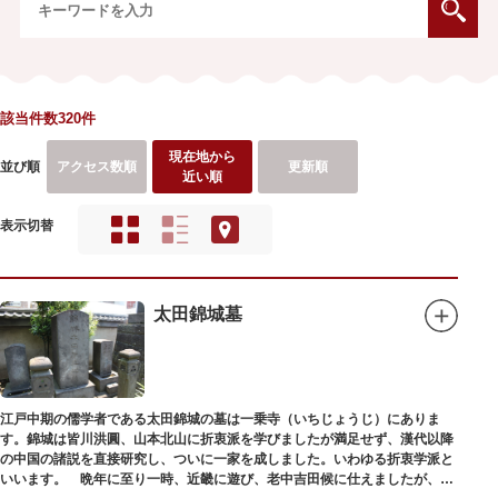
該当件数320件
現在地から
並び順
アクセス数順
更新順
近い順
表示切替
太田錦城墓
江戸中期の儒学者である太田錦城の墓は一乗寺（いちじょうじ）にありま
す。錦城は皆川洪圓、山本北山に折衷派を学びましたが満足せず、漢代以降
の中国の諸説を直接研究し、ついに一家を成しました。いわゆる折衷学派と
いいます。 晩年に至り一時、近畿に遊び、老中吉田候に仕えましたが、前