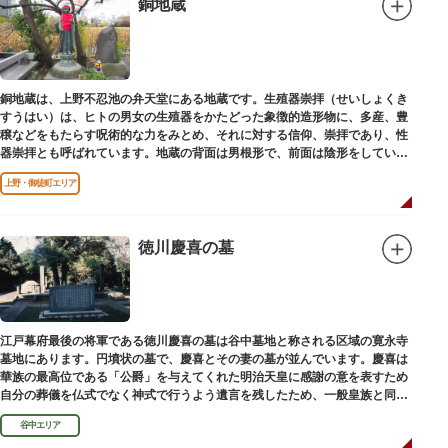
銅地蔵
銅地蔵は、上野不忍池の弁天堂にある地蔵です。生殖器崇拝（せいしょくき
すうはい）は、ヒトの男女の生殖器をかたどった象徴的造形物に、多産、豊
穣などをもたらす呪術的な力をみとめ、それに対する信仰、崇拝であり、性
器崇拝とも呼ばれています。地蔵の背面は男根形で、前面は陰形をしていま
す。
上野・御徒町エリア
徳川慶喜の墓
江戸幕府最後の将軍である徳川慶喜の墓は谷中墓地と称される区域の寛永寺
墓地にあります。円墳状の墓で、慶喜とその妻の墓が並んでいます。慶喜は
華族の最高位である「公爵」を与えてくれた明治天皇に感謝の意を表すため
自分の葬儀を仏式でなく神式で行うよう遺言を残したため、一般皇族と同じ
ような円墳が建てられました。
谷中エリア