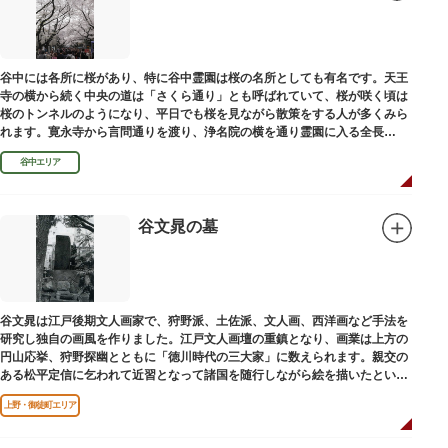
谷中には各所に桜があり、特に谷中霊園は桜の名所としても有名です。天王
寺の横から続く中央の道は「さくら通り」とも呼ばれていて、桜が咲く頃は
桜のトンネルのようになり、平日でも桜を見ながら散策をする人が多くみら
れます。寛永寺から言問通りを渡り、浄名院の横を通り霊園に入る全長
100mの桜並木や、霊園内に点在する大木なども見事です。
谷中エリア
谷文晁の墓
谷文晁は江戸後期文人画家で、狩野派、土佐派、文人画、西洋画など手法を
研究し独自の画風を作りました。江戸文人画壇の重鎮となり、画業は上方の
円山応挙、狩野探幽とともに「徳川時代の三大家」に数えられます。親交の
ある松平定信に乞われて近習となって諸国を随行しながら絵を描いたといわ
れています。お墓は源空寺（げんくうじ）にあります。
上野・御徒町エリア