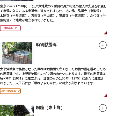
宝永７年（1710年）、江戸六地蔵の２番目に奥州街道の旅人の安全を祈願し
て街道の入口にある東禅寺に建立されました。その他、品川寺（東海道）、
太宗寺（甲州街道）、真性寺（中山道）、霊巌寺（千葉街道）、永代寺（千
葉街道）に地蔵が建立されていました。
奥浅草エリア
動物慰霊碑
太平洋戦争で犠牲となった動物や動物園で亡くなった動物の霊を慰めるため
の慰霊碑です。上野動物園内のゾウ園の向かいにあります。最初の慰霊碑は
昭和6年（1931）に建立され、現在のものは50年（1975）に新たに建立さ
れました。人工石には「動物よ安らかに」の碑文が刻まれています。
上野・御徒町エリア
銅鐘（東上野）