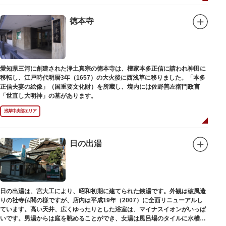
徳本寺
愛知県三河に創建された浄土真宗の徳本寺は、檀家本多正信に請われ神田に
移転し、江戸時代明暦3年（1657）の大火後に西浅草に移りました。「本多
正信夫妻の絵像」（国重要文化財）を所蔵し、境内には佐野善左衛門政言
「世直し大明神」の墓があります。
浅草中央部エリア
日の出湯
日の出湯は、宮大工により、昭和初期に建てられた銭湯です。外観は破風造
りの社寺仏閣の様ですが、店内は平成19年（2007）に全面リニューアルし
ています。高い天井、広くゆったりとした浴室は、マイナスイオンがいっぱ
いです。男湯からは庭を眺めることができ、女湯は風呂場のタイルに水槽が