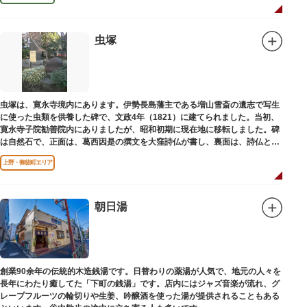
虫塚
虫塚は、寛永寺境内にあります。伊勢長島藩主である増山雪斎の遺志で写生
に使った虫類を供養した碑で、文政4年（1821）に建てられました。当初、
寛永寺子院勧善院内にありましたが、昭和初期に現在地に移転しました。碑
は自然石で、正面は、葛西因是の撰文を大窪詩仏が書し、裏面は、詩仏と菊
池五山の自筆の詩が刻まれています。
上野・御徒町エリア
朝日湯
創業90余年の伝統的木造銭湯です。日替わりの薬湯が人気で、地元の人々を
長年にわたり癒してた「下町の銭湯」です。店内にはジャズ音楽が流れ、グ
レープフルーツの輪切りや生姜、吟醸酒を使った湯が提供されることもある