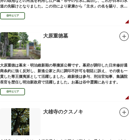
井の頭池などの河流を利用し江戸城・市中の引水に成功し、これが日本の水
道の先駆けとなりました。この功により家康から「主水」の名を賜り、水は
濁らざるを尊しとして「もんと」と読むようになったといわれます。
谷中エリア
大原重徳墓
大原重徳は幕末・明治維新期の尊攘派公卿です。幕府が調印した日米修好通
商条約に強く反対し、新進公家と共に調印不許可を朝廷に訴え、その後も一
貫した尊王攘夷派として活躍しました。維新後は参与、刑法官知事、集議院
長官を歴任し明治新政府で活躍しました。お墓は谷中霊園にあります。
谷中エリア
大雄寺のクスノキ