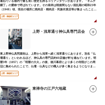
連ねている都内で最も長い歴史を誇るコリアンタウンがあります。「キムチ
横丁」の愛称で呼ばれています。その発祥は戦後間もない混乱期の昭和23年
（1948）頃、現在の場所に焼肉店・精肉店・民族衣裳店等が集まったことに
端を発しています。
上野・御徒町エリア
上野・浅草通り神仏具専門店会
東上野神仏具問屋街は、上野から浅草へ続く浅草通りにあります。別名「仏
壇通り」といわれるほど、神仏具の専門店約60店舗が軒を連ねています。明
暦3年（1657）の「明暦の大火」の後、徳川幕府により多くの寺院がこの周
辺に集められたことで、仏壇・仏具などの職人が多く集まるようになりまし
た。
上野・御徒町エリア
東禅寺の江戸六地蔵