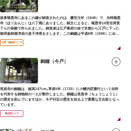
坂東報恩寺にあるこの鐘が鋳造されたのは、慶安元年（1648）で、当時報恩
寺（ほうおんじ）は八丁堀にありました。銘文によると、報恩寺14世住持宣
了らの発願で作られました。鋳造者は江戸幕府の命で京都から江戸に下った
御用釜師堀浄栄の息子浄甫をさします。この銅鐘は平成8年（1996）に台東
区有形文化財として登載されました。
上野・御徒町エリア
銅鐘（今戸）
長昌寺の銅鐘は、総高147cm｡享保5年（1720）に小幡内匠勝行という当時
を代表する鋳物師の一人が製作しました。銅鐘は長昌寺（ちょうしょうじ）
の歴史を刻んでいますほか、今戸付近の歴史を知る上で貴重な文化財となっ
ています。
奥浅草エリア