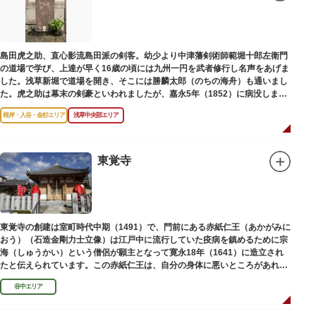
島田虎之助、直心影流島田派の剣客。幼少より中津藩剣術師範堀十郎左衛門
の道場で学び、上達が早く16歳の頃には九州一円を武者修行し名声をあげま
した。浅草新堀で道場を開き、そこには勝麟太郎（のちの海舟）も通いまし
た。虎之助は幕末の剣豪といわれましたが、嘉永5年（1852）に病没しまし
た。お墓は正定寺（しょうじょうじ）にあります。
根岸・入谷・金杉エリア
浅草中央部エリア
東覚寺
東覚寺の創建は室町時代中期（1491）で、門前にある赤紙仁王（あかがみに
おう）（石造金剛力士立像）は江戸中に流行していた疫病を鎮めるために宗
海（しゅうかい）という僧侶が願主となって寛永18年（1641）に造立され
たと伝えられています。この赤紙仁王は、自分の身体に悪いところがあれ
ば、仁王像の同じところに赤紙を貼ると病気が治ると信仰されています。
谷中エリア