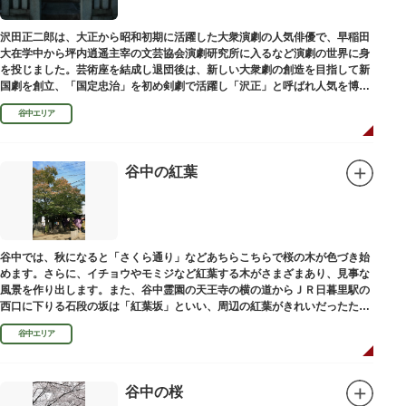
沢田正二郎は、大正から昭和初期に活躍した大衆演劇の人気俳優で、早稲田
大在学中から坪内逍遥主宰の文芸協会演劇研究所に入るなど演劇の世界に身
を投じました。芸術座を結成し退団後は、新しい大衆劇の創造を目指して新
国劇を創立、「国定忠治」を初め剣劇で活躍し「沢正」と呼ばれ人気を博し
ました。お墓は谷中霊園にあります。
谷中エリア
谷中の紅葉
谷中では、秋になると「さくら通り」などあちらこちらで桜の木が色づき始
めます。さらに、イチョウやモミジなど紅葉する木がさまざまあり、見事な
風景を作り出します。また、谷中霊園の天王寺の横の道からＪＲ日暮里駅の
西口に下りる石段の坂は「紅葉坂」といい、周辺の紅葉がきれいだったため
このように命名されたという説があります。
谷中エリア
谷中の桜