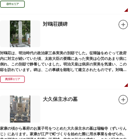
田家に賓使としてまぬかれ、三百石を給せられました。
谷中エリア
対鴎荘蹟碑
対鴎荘は、明治時代の政治家三条実美の別邸でした。征韓論をめぐって政府
内に対立が続いていた頃、太政大臣の要職にあった実美は心労のあまり病に
倒れ、この別邸で静養していました。明治天皇は病床の実美を気遣い、この
邸を訪れています。碑は、この事績を顕彰して建立されたものです。対鴎荘
は、多摩市連光寺に移築されました。
奥浅草エリア
大久保主水の墓
家康の頃から幕府のお菓子司をつとめた大久保主水の墓は瑞輪寺（ずいりん
じ）にあります。家康が江戸で町づくりを始めた際に用水事業を命ぜられ、