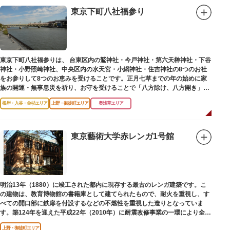
東京下町八社福参り
東京下町八社福参りは、 台東区内の鷲神社・今戸神社・第六天榊神社・下谷
神社・小野照崎神社、中央区内の水天宮・小網神社・住吉神社の8つのお社
をお参りして8つのお恵みを受けることです。正月七草までの年の始めに家
族の開運・無事息災を祈り、お守を受けることで「八方除け、八方開き」に
も通じます。
根岸・入谷・金杉エリア
上野・御徒町エリア
奥浅草エリア
東京藝術大学赤レンガ1号館
明治13年（1880）に竣工された都内に現存する最古のレンガ建築です。こ
の建物は、教育博物館の書籍庫として建てられたもので、耐火を重視し、す
べての開口部に鉄扉を付設するなどの不燃性を重視した造りとなっていま
す。築124年を迎えた平成22年（2010年）に耐震改修事業の一環により全面
改修が施されました。
上野・御徒町エリア