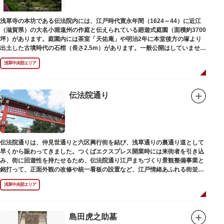
浅草寺の本坊である伝法院内には、江戸時代寛永年間（1624～44）に近江
（滋賀県）の大名小堀遠州の作庭と伝えられている廻遊式庭園（面積約3700
坪）があります。庭園内には茶室「天佑庵」や明治2年に本堂後方の塚より
出土した古墳時代の石棺（長さ2.5m）があります。一般公開はしていません
が、不定期で特別公開されることがあります。
浅草中央部エリア
伝法院通り
伝法院通りは、仲見世通りと六区興行街を結び、浅草通りの裏通り道として
早くから賑わってきました。つくばエクスプレス開業時には来街者を引き込
み、街に回遊性を持たせるため、伝法院通り江戸まちづくり景観整備事業と
銘打って、正面外観の改修や統一看板の設置など、江戸情緒あふれる街並み
を再現する景観整備を進めてきました。
浅草中央部エリア
島田虎之助墓