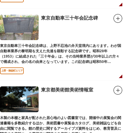
東京自動車三十年会記念碑
東京自動車三十年会記念碑は、上野不忍池の弁天堂境内にあります。わが国
自動車業界の黎明期を支えた先達を顕彰する記念碑です。昭和28年
（1953）に結成された「三十年会」は、その当時業界歴が30年以上の方々
で構成され、会の名の由来となっています。この記念碑は昭和50年
（1975）に同会が建立しました。
上野・御徒町エリア
東京都美術館美術情報室
木製の本棚と家具が配された居心地のよい図書室では、開催中の展覧会の関
連書籍を多数紹介するほか、美術図書や展覧会カタログ、美術雑誌などを自
由に閲覧できる。館の歴史に関するアーカイブズ資料をはじめ、教育普及に