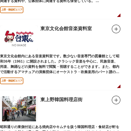
関連する資料や、公募団体に関連する資料も保管している。
（画像提供：東京都美術館）
上野・御徒町エリア
東京文化会館音楽資料室
東京文化会館内にある音楽資料室です。数少ない音楽専門の図書館として昭
和36年（1961）に開設されました。クラシック音楽を中心に、民族音楽、
邦楽、舞踊などの資料を無料で閲覧・視聴することができます。また、都内
で活動するアマチュアの演奏団体にオーケストラ・吹奏楽用のパート譜の館
外貸出も行っています。
上野・御徒町エリア
東上野韓国料理店街
昭和通りの東側付近にある焼肉店やキムチを扱う韓国料理店・食材店が軒を