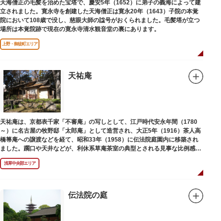
天海僧正の毛髪を治めた宝塔で、慶安5年（1652）に弟子の義海によって建
立されました。寛永寺を創建した天海僧正は寛永20年（1643）子院の本覚
院において108歳で没し、慈眼大師の諡号がおくられました。毛髪塔が立つ
場所は本覚院跡で現在の寛永寺清水観音堂の裏にあります。
上野・御徒町エリア
天祐庵
天祐庵は、京都表千家「不審庵」の写しとして、江戸時代安永年間（1780
～）に名古屋の牧野邸「太郎庵」として造営され、大正5年（1916）茶人高
橋箒庵への譲渡などを経て、昭和33年（1958）に伝法院庭園内に移築され
ました。躙口や天井などが、利休系草庵茶室の典型とされる見事な比例感を
醸し出しています。
浅草中央部エリア
伝法院の庭