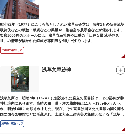
昭和52年（1977）にこけら落としされた浅草公会堂は、毎年1月の新春浅草
歌舞伎などの演芸・演劇などの興業や、集会室や展示会などが催されます。
客席1000席の大ホールには、浅草寺三社祭や広重の「江戸百景 浅草仲見
世」の情景が描かれた鍛帳が雰囲気を創り上げています。
浅草中央部エリア
浅草文庫跡碑
浅草文庫は、明治7年（1874）に創設された官立の図書館で、その跡碑が榊
神社境内にあります。当時の和・漢・洋の蔵書数は11万～13万冊ともいわ
れ、明治14年に封鎖されました。現在、その蔵書は国立公文書館内閣文庫や
国立国会図書館などに所蔵され、太政大臣三条実美の筆蹟と伝える「浅草文
庫」の朱印が押されています。
浅草橋・蔵前エリア