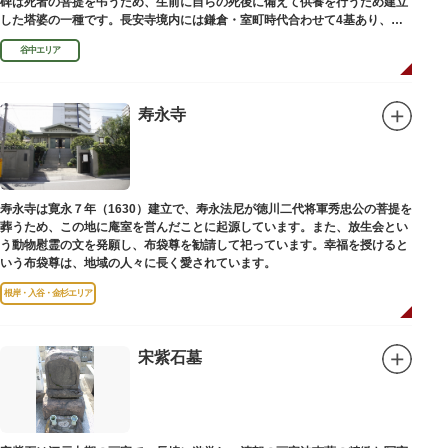
碑は死者の菩提を弔うため、生前に自らの死後に備えて供養を行うため建立
した塔婆の一種です。長安寺境内には鎌倉・室町時代合わせて4基あり、
「長安寺板碑」として台東区の有形文化財に指定されています。
谷中エリア
寿永寺
寿永寺は寛永７年（1630）建立で、寿永法尼が徳川二代将軍秀忠公の菩提を
葬うため、この地に庵室を営んだことに起源しています。また、放生会とい
う動物慰霊の文を発願し、布袋尊を勧請して祀っています。幸福を授けると
いう布袋尊は、地域の人々に長く愛されています。
根岸・入谷・金杉エリア
宋紫石墓