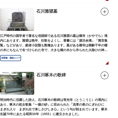
石川雅望墓
江戸時代の国学者で著名な俳諧師である石川雅望の墓は榧寺（かやでら）境
内にあります。雅望は晩年、狂歌をよくし、著書には「源注余滴」「雅言集
覧」などがあり、戯者小説類も数種あります。墓がある榧寺は樹齢千年の榧
の木にちなんで名づけられた寺で、大きな榧の木から作られた火除けの神、
秋葉権現で知られています。
浅草橋・蔵前エリア
石川啄木の歌碑
明治時代に活躍した詩人、石川啄木の歌碑は等光寺（とうこうじ）の境内に
あり、啄木の処女歌集「一握の砂」に収められた「浅草の夜のにぎわひに
まぎれ入り まぎれ出で来しさびしき心」という句が刻まれています。啄木
生誕70年にあたる昭和30年（1955）に建立されました。