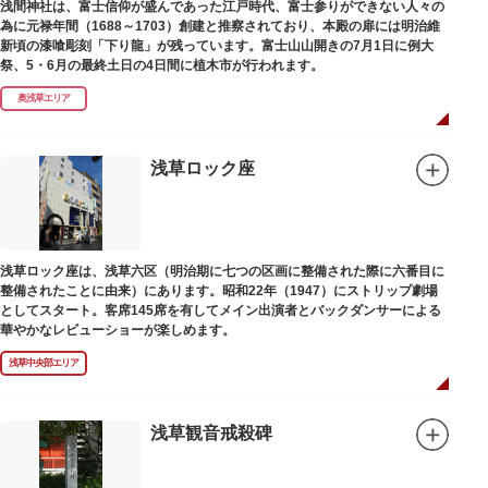
浅間神社は、富士信仰が盛んであった江戸時代、富士参りができない人々の
為に元禄年間（1688～1703）創建と推察されており、本殿の扉には明治維
新頃の漆喰彫刻「下り龍」が残っています。富士山山開きの7月1日に例大
祭、5・6月の最終土日の4日間に植木市が行われます。
奥浅草エリア
浅草ロック座
浅草ロック座は、浅草六区（明治期に七つの区画に整備された際に六番目に
整備されたことに由来）にあります。昭和22年（1947）にストリップ劇場
としてスタート。客席145席を有してメイン出演者とバックダンサーによる
華やかなレビューショーが楽しめます。
浅草中央部エリア
浅草観音戒殺碑