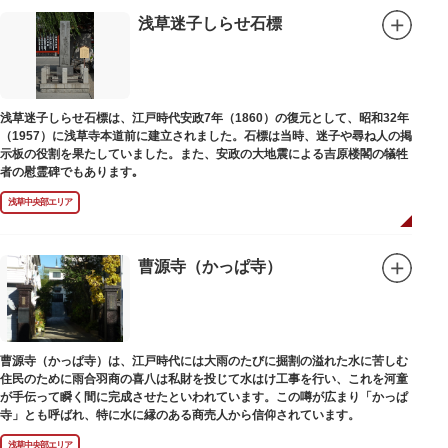
浅草迷子しらせ石標
浅草迷子しらせ石標は、江戸時代安政7年（1860）の復元として、昭和32年
（1957）に浅草寺本道前に建立されました。石標は当時、迷子や尋ね人の掲
示板の役割を果たしていました。また、安政の大地震による吉原楼閣の犠牲
者の慰霊碑でもあります｡
浅草中央部エリア
曹源寺（かっぱ寺）
曹源寺（かっぱ寺）は、江戸時代には大雨のたびに掘割の溢れた水に苦しむ
住民のために雨合羽商の喜八は私財を投じて水はけ工事を行い、これを河童
が手伝って瞬く間に完成させたといわれています。この噂が広まり「かっぱ
寺」とも呼ばれ、特に水に縁のある商売人から信仰されています。
浅草中央部エリア