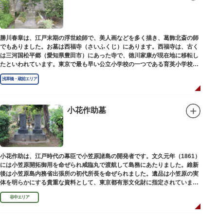
勝川春章は、江戸末期の浮世絵師で、美人画などを多く描き、葛飾北斎の師
でもありました。お墓は西福寺（さいふくじ）にあります。西福寺は、古く
は三河国松平郷（愛知県豊田市）にあった寺で、徳川家康が現在地に移転し
たといわれています。東京で最も早い公立小学校の一つである育英小学校の
発祥の地としても知られています。
浅草橋・蔵前エリア
小花作助墓
小花作助は、江戸時代の幕臣で小笠原諸島の開発者です。文久元年（1861）
には小笠原開拓御用を命ぜられ咸臨丸で渡航して島務にあたりました。維新
後は小笠原島内務省出張所の初代所長を命ぜられました。遺品は小笠原の実
体を明らかにする貴重な資料として、東京都有形文化財に指定されていま
す。お墓は谷中霊園にあります。
谷中エリア