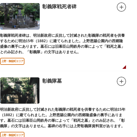
彰義隊戦死者碑
彰義隊戦死者碑は、明治新政府に反抗して討滅された彰義隊の戦死者を供養
するために明治15年（1882）に建てられました。上野恩賜公園内の西郷隆
盛像の裏手にあります。墓石には旧幕臣山岡鉄舟の筆によって「戦死之墓」
とのみ記され、「彰義隊」の文字はありません。
上野・御徒町エリア
彰義隊墓
明治新政府に反抗して討滅された彰義隊の戦死者を供養するために明治15年
（1882）に建てられました。上野恩賜公園内の西郷隆盛像の裏手にありま
す。墓石には旧幕臣山岡鉄舟の筆によって「戦死之墓」とのみ記され、「彰
義隊」の文字はありません。墓碑の右手には上野彰義隊資料室があります。
上野・御徒町エリア