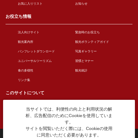
お気に入りリスト
お知らせ
お役立ち情報
法人向けサイト
緊急時のお役立ち
観光案内所
観光ボランティアガイド
パンフレットダウンロード
写真ギャラリー
ユニバーサルツーリズム
習慣とマナー
食の多様性
観光統計
リンク集
このサイトについて
当サイトでは、利便性の向上と利用状況の解
このサイトについて
広告掲載について
析、広告配信のためにCookieを使用していま
お問い合わせ
す。
サイトを閲覧いただく際には、Cookieの使用
に同意いただく必要があります。
台東区役所観光課