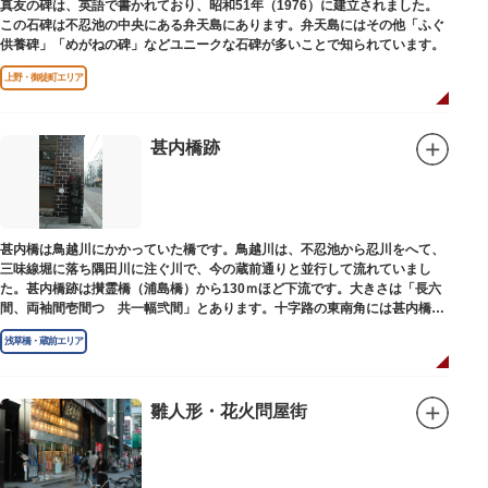
真友の碑は、英語で書かれており、昭和51年（1976）に建立されました。
この石碑は不忍池の中央にある弁天島にあります。弁天島にはその他「ふぐ
供養碑」「めがねの碑」などユニークな石碑が多いことで知られています。
上野・御徒町エリア
甚内橋跡
甚内橋は鳥越川にかかっていた橋です。鳥越川は、不忍池から忍川をへて、
三味線堀に落ち隅田川に注ぐ川で、今の蔵前通りと並行して流れていまし
た。甚内橋跡は攅霊橋（浦島橋）から130ｍほど下流です。大きさは「長六
間、両袖間壱間つゞ共一幅弐間」とあります。十字路の東南角には甚内橋跡
の石碑があります。
浅草橋・蔵前エリア
雛人形・花火問屋街