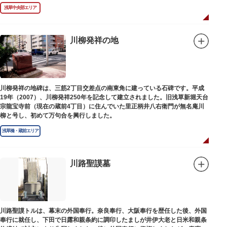
浅草中央部エリア
川柳発祥の地
川柳発祥の地碑は、三筋2丁目交差点の南東角に建っている石碑です。平成
19年（2007）、川柳発祥250年を記念して建立されました。旧浅草新堀天台
宗龍宝寺前（現在の蔵前4丁目）に住んでいた里正柄井八右衛門が無名庵川
柳と号し、初めて万句合を興行しました。
浅草橋・蔵前エリア
川路聖謨墓
川路聖謨トルは、幕末の外国奉行。奈良奉行、大阪奉行を歴任した後、外国
奉行に就任し、下田で日露和親条約に調印したましが井伊大老と日米和親条