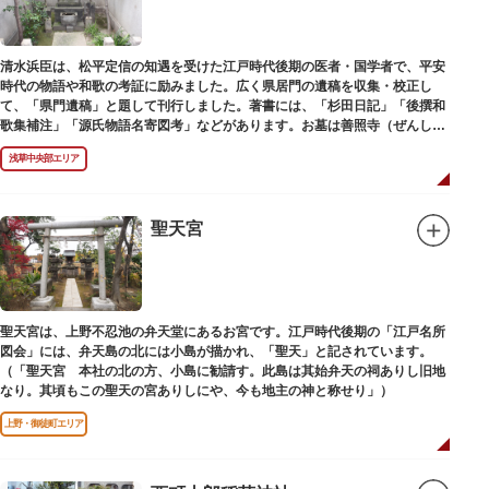
清水浜臣は、松平定信の知遇を受けた江戸時代後期の医者・国学者で、平安
時代の物語や和歌の考証に励みました。広く県居門の遺稿を収集・校正し
て、「県門遺稿」と題して刊行しました。著書には、「杉田日記」「後撰和
歌集補注」「源氏物語名寄図考」などがあります。お墓は善照寺（ぜんしょ
うじ）境内にあります。
浅草中央部エリア
聖天宮
聖天宮は、上野不忍池の弁天堂にあるお宮です。江戸時代後期の「江戸名所
図会」には、弁天島の北には小島が描かれ、「聖天」と記されています。
（「聖天宮 本社の北の方、小島に勧請す。此島は其始弁天の祠ありし旧地
なり。其頃もこの聖天の宮ありしにや、今も地主の神と称せり」）
上野・御徒町エリア