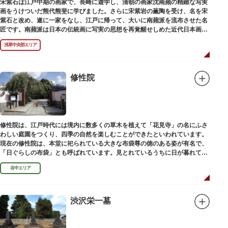
宋紫石は江戸中期の画家で、長崎に遊学し、清朝の画家沈南蘋の精緻な写実
画をうけついだ熊代熊斐に学びました。さらに宋紫岩の薫陶を受け、名を宋
紫石と改め、遂に一家をなし、江戸に帰って、大いに南蘋派を流布させた名
匠です。南蘋派は日本の伝統画に写実の思想を再覚醒せしめた近代日本画壇
の源流です。お墓は徳本寺（とくほんじ）境内にあります。
浅草中央部エリア
修性院
修性院は、江戸時代には境内に数多くの草木を植えて「花見寺」の名にふさ
わしい庭園をつくり、四季の自然を楽しむことができたといわれています。
現在の修性院は、本堂に祀られている大きな布袋尊の徳のある姿が有名で、
「日ぐらしの布袋」とも呼ばれています。見とれているうちに日が暮れてし
まった、という言い伝えです。
谷中エリア
渋沢栄一墓