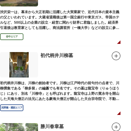
渋沢栄一は、幕末から大正初期に活躍した大実業家で、近代日本の資本主義
の父といわれています。大蔵省退職後は第一国立銀行や東京ガス、帝国ホテ
ルなど、500以上の企業の設立・経営に関わり財界に君臨しました。経済界
引退後は教育家としても活躍し、商法講習所（一橋大学）などの設立に参画
しました。お墓は谷中霊園にあります。
谷中エリア
初代柄井川柳墓
初代柄井川柳は、川柳の創始者です。川柳は江戸時代の前句付の点者で、川
柳撰集である「柳多留」の編纂でも有名です。その墓は龍宝寺（りゅうほう
じ）にあり、別名「川柳寺」とも呼ばれます。龍宝寺は上野の寛永寺を開山
した天海大僧正の法兄にあたる豪海大僧正が開山した天台宗寺院で、不動明
王の梵字を刻んだ板碑が境内に残っています。
浅草橋・蔵前エリア
勝川春章墓