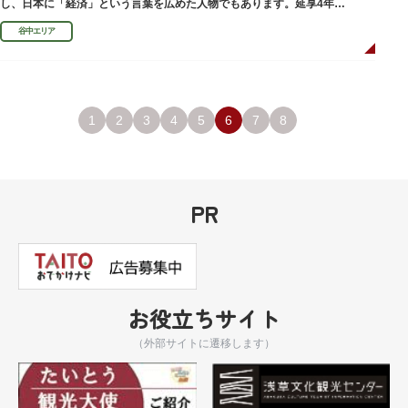
し、日本に「経済」という言葉を広めた人物でもあります。延享4年
（1747）に没しました。
谷中エリア
1
2
3
4
5
6
7
8
PR
お役立ちサイト
（外部サイトに遷移します）