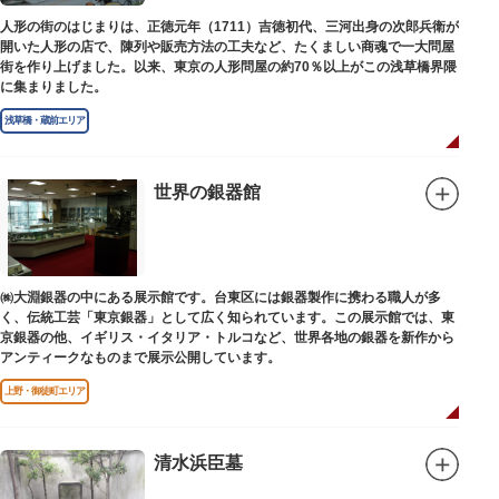
人形の街のはじまりは、正徳元年（1711）吉徳初代、三河出身の次郎兵衛が
開いた人形の店で、陳列や販売方法の工夫など、たくましい商魂で一大問屋
街を作り上げました。以来、東京の人形問屋の約70％以上がこの浅草橋界隈
に集まりました。
浅草橋・蔵前エリア
世界の銀器館
㈱大淵銀器の中にある展示館です。台東区には銀器製作に携わる職人が多
く、伝統工芸「東京銀器」として広く知られています。この展示館では、東
京銀器の他、イギリス・イタリア・トルコなど、世界各地の銀器を新作から
アンティークなものまで展示公開しています。
上野・御徒町エリア
清水浜臣墓