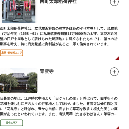
西町太郎稲荷神社
西町太郎稲荷神社は、立花左近将監の母堂みほ姫の守り本尊として、現在地
（万治年間（1658～61）に九州筑後柳川藩11万9600石の太守、立花左近将
監の江戸中屋敷として設けられた邸跡地）に建立されたものです。諸々の祈
願事を叶え、特に商売繁盛に御利益があると、厚く信仰されています。
上野・御徒町エリア
青雲寺
日暮里の地は、江戸時代中頃より「日ぐらしの里」と呼ばれて、四季折々の
花樹を楽しむ江戸の人々の行楽地として賑わいました。青雲寺は修性院と共
に「花見寺」と呼ばれ、豊かな自然に囲まれて草花を数多く植えた美しい庭
園があったといわれています。また、滝沢馬琴（たきざわばきん）筆塚の碑
があります。
谷中エリア