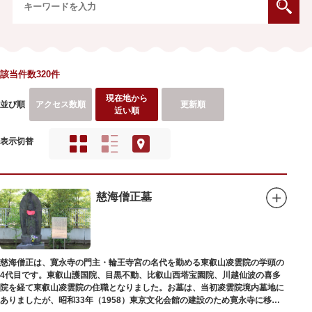
該当件数320件
現在地から
並び順
アクセス数順
更新順
近い順
表示切替
慈海僧正墓
慈海僧正は、寛永寺の門主・輪王寺宮の名代を勤める東叡山凌雲院の学頭の
4代目です。東叡山護国院、目黒不動、比叡山西塔宝園院、川越仙波の喜多
院を経て東叡山凌雲院の住職となりました。お墓は、当初凌雲院境内墓地に
ありましたが、昭和33年（1958）東京文化会館の建設のため寛永寺に移築