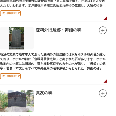
馬庭念流18代当主剣豪樋口定伊は神田下谷に道場を構え、門弟は1万人を数
えたといわれます。水戸藩徳川斉昭に見込まれ剣術の教授し、天留の術を創
案しました。お墓は妙極院（みょうごくいん）にあります。
上野・御徒町エリア
森鴎外旧居跡・舞姫の碑
明治の文豪で陸軍軍人であった森鴎外の旧居跡には水月ホテル鴎外荘が建っ
ており、ホテルの前に「森鴎外居住之跡」と刻まれた石があります。ホテル
敷地内の内庭には旧居の―部と樹齢三百年のカヤの木が残り、「舞姫」の題
字・署名・本文ともすべて鴎外直筆の毛筆原稿からとられた「舞姫の碑」の
文学碑も建っています。
上野・御徒町エリア
真友の碑