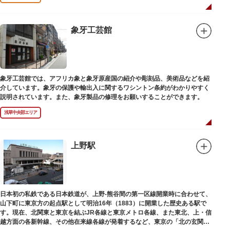
象牙工芸館
象牙工芸館では、アフリカ象と象牙原産国の紹介や彫刻品、美術品などを紹
介しています。象牙の保護や輸出入に関するワシントン条約がわかりやすく
説明されています。また、象牙製品の修理をお願いすることができます。
浅草中央部エリア
上野駅
日本初の私鉄である日本鉄道が、上野-熊谷間の第一区線開業時に合わせて、
山下町に東京方の起点駅として明治16年（1883）に開業した歴史ある駅で
す。現在、北関東と東京を結ぶJR各線と東京メトロ各線、また東北、上・信
越方面の各新幹線、その他在来線各線が発着するなど、東京の「北の玄関