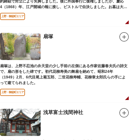
約締結で対立により失脚しました。後に外国奉行に復権しましたが、慶応
4（1868）年、江戸開城の報に接し、ピストルで自決しました。お墓は大正
寺（たいしょうじ）にあります。
上野・御徒町エリア
扇塚
扇塚は、上野不忍池の弁天堂の少し手前の左側にある作家佐藤春夫氏の詩文
で、扇の形をした碑です。初代花柳寿美の舞扇を納めて、昭和24年
（1949）2月、6代目尾上菊五郎、二世花柳寿輔、花柳章太郎氏らの手によ
って建てられました。
上野・御徒町エリア
浅草富士浅間神社