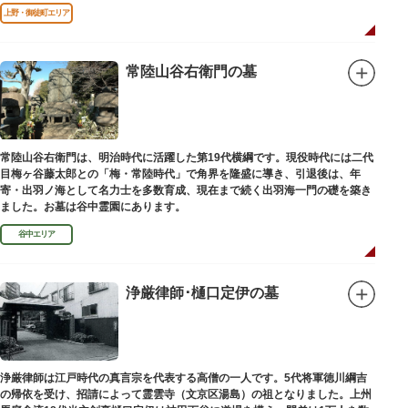
口」として機能しています。
上野・御徒町エリア
常陸山谷右衛門の墓
常陸山谷右衛門は、明治時代に活躍した第19代横綱です。現役時代には二代
目梅ヶ谷藤太郎との「梅・常陸時代」で角界を隆盛に導き、引退後は、年
寄・出羽ノ海として名力士を多数育成、現在まで続く出羽海一門の礎を築き
ました。お墓は谷中霊園にあります。
谷中エリア
浄厳律師･樋口定伊の墓
浄厳律師は江戸時代の真言宗を代表する高僧の一人です。5代将軍徳川綱吉
の帰依を受け、招請によって霊雲寺（文京区湯島）の祖となりました。上州