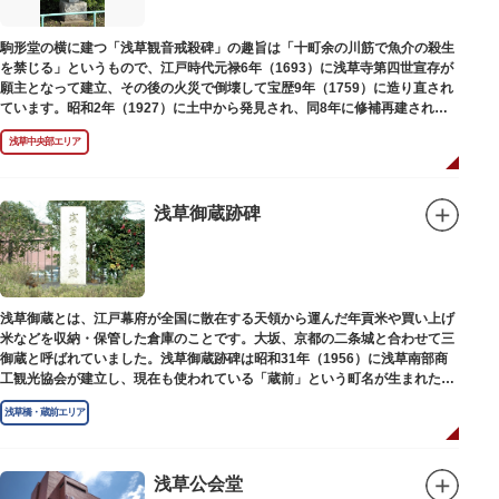
駒形堂の横に建つ「浅草観音戒殺碑」の趣旨は「十町余の川筋で魚介の殺生
を禁じる」というもので、江戸時代元禄6年（1693）に浅草寺第四世宣存が
願主となって建立、その後の火災で倒壊して宝歴9年（1759）に造り直され
ています。昭和2年（1927）に土中から発見され、同8年に修補再建された
碑がどちらのものであるかは不明です。
浅草中央部エリア
浅草御蔵跡碑
浅草御蔵とは、江戸幕府が全国に散在する天領から運んだ年貢米や買い上げ
米などを収納・保管した倉庫のことです。大坂、京都の二条城と合わせて三
御蔵と呼ばれていました。浅草御蔵跡碑は昭和31年（1956）に浅草南部商
工観光協会が建立し、現在も使われている「蔵前」という町名が生まれたの
は昭和9年（1934）のことです。
浅草橋・蔵前エリア
浅草公会堂