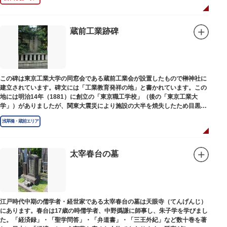
蔵前工業跡碑
この碑は東京工業大学の同窓会である蔵前工業会が設置したもので榊神社に
建立されています。碑文には「工業教育発祥の地」と書かれています。この
地には明治14年（1881）に創立の「東京職工学校」（後の「東京工業大
学」）がありましたが、関東大震災により施設の大半を焼失したため目黒に
移転しました。
浅草橋・蔵前エリア
太宰春台の墓
江戸時代中期の儒学者・経世家である太宰春台の墓は天眼寺（てんげんじ）
にあります。春台は17歳の時儒学者、中野撝謙に師事し、朱子学を学びまし
た。「経済録」・「聖学問答」・「弁道書」・「三王外紀」など数十巻を著