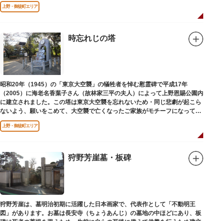
されました。
上野・御徒町エリア
時忘れじの塔
昭和20年（1945）の「東京大空襲」の犠牲者を悼む慰霊碑で平成17年
（2005）に海老名香葉子さん（故林家三平の夫人）によって上野恩賜公園内
に建立されました。この塔は東京大空襲を忘れないため・同じ悲劇が起こら
ないよう、願いをこめて、大空襲で亡くなったご家族がモチーフになってい
る平和祈念母子像・時計塔です。
上野・御徒町エリア
狩野芳崖墓・板碑
狩野芳崖は、墓明治初期に活躍した日本画家で、代表作として「不動明王
図」があります。お墓は長安寺（ちょうあんじ）の墓地の中ほどにあり、板