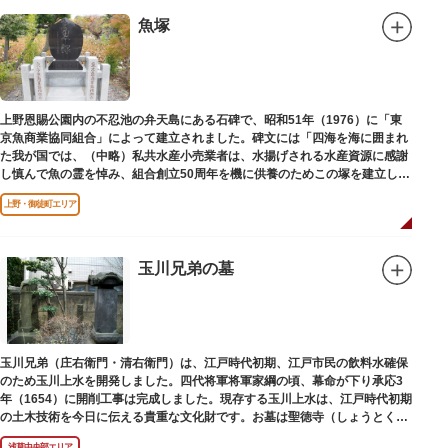
魚塚
上野恩賜公園内の不忍池の弁天島にある石碑で、昭和51年（1976）に「東
京魚商業協同組合」によって建立されました。碑文には「四海を海に囲まれ
た我が国では、（中略）私共水産小売業者は、水揚げされる水産資源に感謝
し慎んで魚の霊を悼み、組合創立50周年を機に供養のためこの塚を建立しま
す」とあります。
上野・御徒町エリア
玉川兄弟の墓
玉川兄弟（庄右衛門・清右衛門）は、江戸時代初期、江戸市民の飲料水確保
のため玉川上水を開発しました。四代将軍将軍家綱の頃、幕命が下り承応3
年（1654）に開削工事は完成しました。現存する玉川上水は、江戸時代初期
の土木技術を今日に伝える貴重な文化財です。お墓は聖徳寺（しょうとく
じ）にあります。
浅草中央部エリア