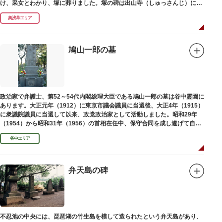
け、采女とわかり、塚に葬りました。塚の碑は出山寺（しゅっさんじ）にあ
ります。
奥浅草エリア
鳩山一郎の墓
政治家で弁護士、第52～54代内閣総理大臣である鳩山一郎の墓は谷中霊園に
あります。大正元年（1912）に東京市議会議員に当選後、大正4年（1915）
に衆議院議員に当選して以来、政党政治家として活動しました。昭和29年
（1954）から昭和31年（1956）の首相在任中、保守合同を成し遂げて自由
民主党の初代総裁となり、日本とソビエト連邦の国交回復を実現しました。
谷中エリア
弁天島の碑
不忍池の中央には、琵琶湖の竹生島を模して造られたという弁天島があり、