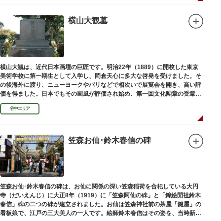
るところ。九は数の究み、鳩と言う字にも使われていて、鳩は「集まる」と
いう縁起の良い意味を持つ故事に由来しているそうです。福笹に各社寺の福
絵馬をつけ、色紙・福絵に御朱印をいただきながら巡拝しましょう。
横山大観墓
江戸文化発祥の地といわれる浅草には、観音様の境内を中心として広く各所
に名所・旧跡があります。七福神をめぐる途中、これらの名跡も訪ねながら
江戸文化の面影を偲んでみてはいかがでしょうか。
御利益にあやかりながらの散策は、福徳と心の安らぎを与えてくれることで
横山大観は、近代日本画壇の巨匠です。明治22年（1889）に開校した東京
しょう。
美術学校に第一期生として入学し、岡倉天心に多大な啓発を受けました。そ
の後海外に渡り、ニューヨークやパリなどで相次いで展覧会を開き、高い評
価を得ました。日本でもその画風が評価され始め、第一回文化勲章の受章者
となりました。お墓は谷中霊園にあります。
谷中エリア
笠森お仙･鈴木春信の碑
笠森お仙･鈴木春信の碑は、お仙に関係の深い笠森稲荷を合祀している大円
寺（だいえんじ）に大正8年（1919）に「笠森阿仙の碑」と「錦絵開祖鈴木
春信」碑の二つの碑が建立されました。お仙は笠森神社前の茶屋「鍵屋」の
看板娘で、江戸の三大美人の一人です。絵師鈴木春信はその姿を、当時新し