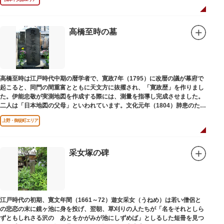
高橋至時の墓
高橋至時は江戸時代中期の暦学者で、寛政7年（1795）に改暦の議が幕府で
起こると、同門の間重富とともに天文方に抜擢され、「寛政歴」を作りまし
た。伊能忠敬が実測地図を作成する際には、測量を指導し完成させました。
二人は「日本地図の父母」といわれています。文化元年（1804）肺患のため
没しました。お墓は源空寺（げんくうじ）にあります。
上野・御徒町エリア
采女塚の碑
江戸時代の初期、寛文年間（1661～72）遊女采女（うねめ）は若い僧侶と
の悲恋の末に鏡ヶ池に身を投げ、翌朝、草刈りの人たちが「名をそれとしら
ずともしれさる沢の あとをかがみが池にしずめば」としるした短冊を見つ