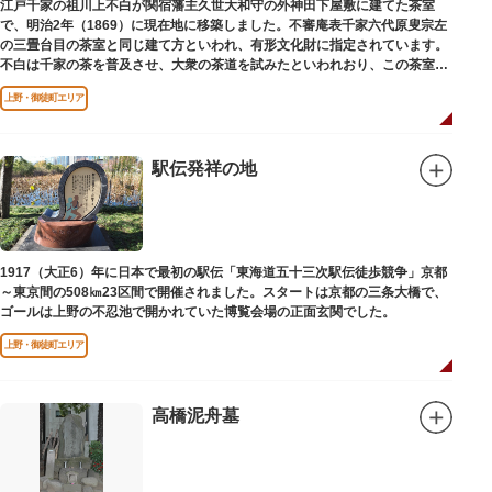
江戸千家の祖川上不白が関宿藩主久世大和守の外神田下屋敷に建てた茶室
で、明治2年（1869）に現在地に移築しました。不審庵表千家六代原叟宗左
の三畳台目の茶室と同じ建て方といわれ、有形文化財に指定されています。
不白は千家の茶を普及させ、大衆の茶道を試みたといわれおり、この茶室は
江戸千家を広める拠点となりました。
上野・御徒町エリア
駅伝発祥の地
1917（大正6）年に日本で最初の駅伝「東海道五十三次駅伝徒歩競争」京都
～東京間の508㎞23区間で開催されました。スタートは京都の三条大橋で、
ゴールは上野の不忍池で開かれていた博覧会場の正面玄関でした。
上野・御徒町エリア
高橋泥舟墓