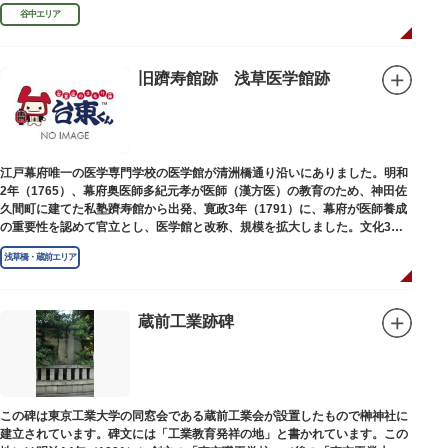
い絵画様式である多色刷り版画「錦絵」に描きました。
谷中エリア
旧躋寿館跡 浅草医学館跡
江戸幕府唯一の医学専門学校の医学館が清洲橋通り沿いにありました。明和
2年（1765）、幕府奥医師多紀元孝が医師（漢方医）の教育のため、神田佐
久間町に建てた私塾躋寿館から出発、寛政3年（1791）に、幕府が医師養成
の重要性を認めて官立とし、医学館と改称、規模を拡大しました。文化3年
（1806）、大火に遭い焼失しましたが、同年に旧向柳原一丁目に移転、再建
浅草橋・蔵前エリア
されました。
敷地は約7千平方メートル、代々多紀家がその監督に当たり、天保14年
（1843）には寄宿舎を設けて全寮制とし、広く一般からも入学を許可し、子
弟育成をはかるなど、江戸時代後期から明治維新に至る日本の医学振興に貢
蔵前工業跡碑
献しました。
※現在、この場所に「旧躋寿館跡 浅草医学館跡」に関する案内板や説明版
等は設置されておりません。
この碑は東京工業大学の同窓会である蔵前工業会が設置したもので榊神社に
建立されています。碑文には「工業教育発祥の地」と書かれています。この