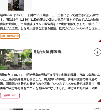
昭和46年（1971）、日本ゴム工業会 三田土会によって建立された石碑で
す。明治19年（1886）に松前藩士の四人の兄弟が日本で初めてゴムの熱加
硫法に成功し、土屋護謨（ゴム）製造所をこの地に創設しました。後に「三
田土ゴム工業」となり大規模な工場を建設、軟式のゴムボールや消しゴムな
ど新しいゴム製品を次々に開発しました。
上野・御徒町エリア
明治天皇御製碑
明治6年（1873）、明治天皇は元勲三条実美の別邸対鴎荘に行幸し病床にあ
った三条実美を見舞われました。御見舞いの帰途、伊達宗城邸で御休息の
際、隅田川の冬景色を賞せられた和歌「いつみてもあかぬ景色は隅田川 難
美路の花は冬もさきつつ」をお詠みになりました。碑は今戸町の隅田公園内
にあります。
奥浅草エリア