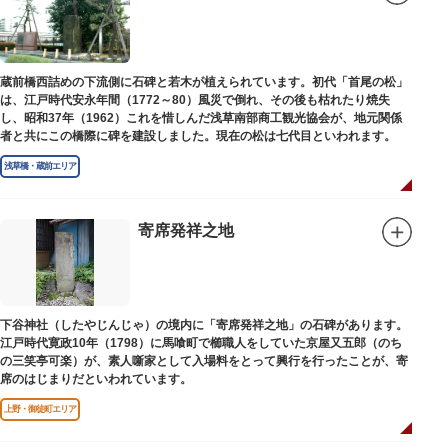
蔵前橋西詰めの下流側に石碑と若木が植えられています。初代「首尾の松」
は、江戸時代安永年間（1772～80）風災で倒れ、その後も枯れたり焼失
し、昭和37年（1962）これを惜しんだ浅草南部商工観光協会が、地元関係
者と共にこの橋際に碑を建設しました。現在の松は七代目といわれます。
浅草橋・蔵前エリア
寄席発祥之地
下谷神社（したやじんじゃ）の境内に「寄席発祥之地」の石碑があります。
江戸時代寛政10年（1798）に馬喰町で櫛職人をしていた京屋又五郎（のち
の三笑亭可楽）が、素人噺家として入場料をとって興行を行ったことが、寄
席のはじまりだといわれています。
上野・御徒町エリア