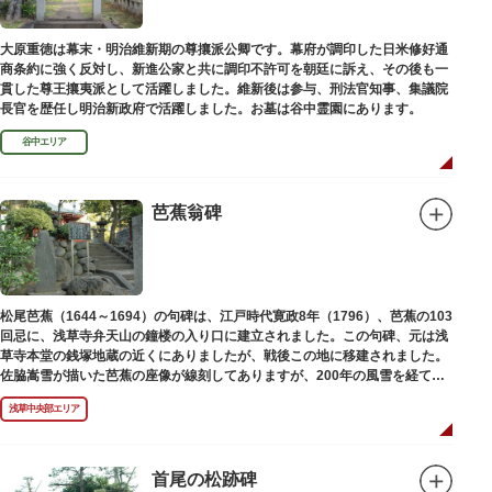
大原重徳は幕末・明治維新期の尊攘派公卿です。幕府が調印した日米修好通
商条約に強く反対し、新進公家と共に調印不許可を朝廷に訴え、その後も一
貫した尊王攘夷派として活躍しました。維新後は参与、刑法官知事、集議院
長官を歴任し明治新政府で活躍しました。お墓は谷中霊園にあります。
谷中エリア
芭蕉翁碑
松尾芭蕉（1644～1694）の句碑は、江戸時代寛政8年（1796）、芭蕉の103
回忌に、浅草寺弁天山の鐘楼の入り口に建立されました。この句碑、元は浅
草寺本堂の銭塚地蔵の近くにありましたが、戦後この地に移建されました。
佐脇嵩雪が描いた芭蕉の座像が線刻してありますが、200年の風雪を経て、
碑石も欠損し、碑面の判読も困難となっています。
浅草中央部エリア
首尾の松跡碑