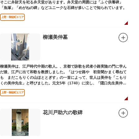
そこに弁財天を祀る弁天堂があります。弁天堂の周囲には「ふぐ供養碑」
「魚塚」「めがねの碑」などユニークな石碑が多いことで知られています。
上野・御徒町エリア
柳瀬美仲墓
柳瀬美仲は、江戸時代中期の歌人。、京都で詠歌を武者小路実陰の門に学ん
だ後、江戸に出て和歌を教授しました。「はつせ路や 初音聞かまく尋ねて
も まだこもりくの山ほととぎす」の一首によって、世人は美仲を「こもり
くの美仲先生」と呼びました。元文5年（1740）に没し、「隠口先生美仲甫
之墓」と刻まれた墓が教證寺（きょうしょうじ）にあります。
上野・御徒町エリア
花川戸助六の歌碑