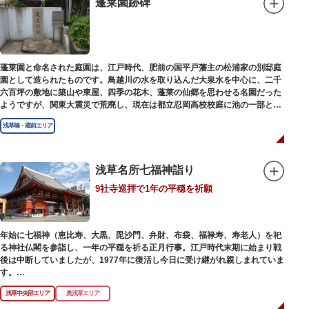
蓬莱園跡碑
蓬莱園と命名された庭園は、江戸時代、肥前の国平戸藩主の松浦家の別邸庭
園として造られたものです。鳥越川の水を取り込んだ大泉水を中心に、二千
六百坪の敷地に築山や東屋、四季の花木、蓬莱の仙郷を思わせる名園だった
ようですが、関東大震災で荒廃し、現在は都立忍岡高校校庭に池の一部と都
指定の天然記念物の大イチョウを残すのみです。
浅草橋・蔵前エリア
浅草名所七福神詣り
9社寺巡拝で1年の平穏を祈願
年始に七福神（恵比寿、大黒、毘沙門、弁財、布袋、福禄寿、寿老人）を祀
る神社仏閣を参詣し、一年の平穏を祈る正月行事。江戸時代末期に始まり戦
後は中断していましたが、1977年に復活し今日に受け継がれ親しまれていま
す。
浅草中央部エリア
奥浅草エリア
浅草名所七福神の特徴は福禄寿、寿老人が2社ずつあり、巡る社寺が9ヶ所あ