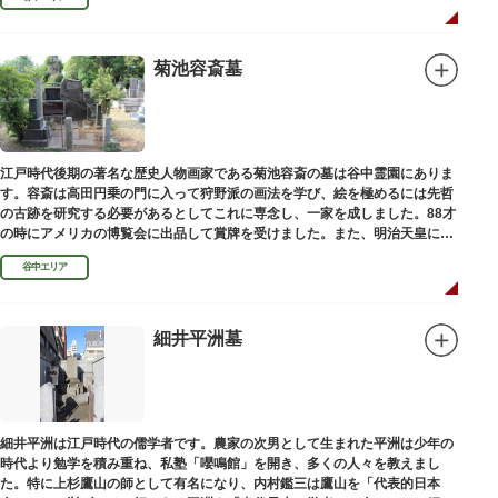
菊池容斎墓
江戸時代後期の著名な歴史人物画家である菊池容斎の墓は谷中霊園にありま
す。容斎は高田円乗の門に入って狩野派の画法を学び、絵を極めるには先哲
の古跡を研究する必要があるとしてこれに専念し、一家を成しました。88才
の時にアメリカの博覧会に出品して賞牌を受けました。また、明治天皇に
「日本画史」の称を賜りました。
谷中エリア
細井平洲墓
細井平洲は江戸時代の儒学者です。農家の次男として生まれた平洲は少年の
時代より勉学を積み重ね、私塾「嚶鳴館」を開き、多くの人々を教えまし
た。特に上杉鷹山の師として有名になり、内村鑑三は鷹山を「代表的日本