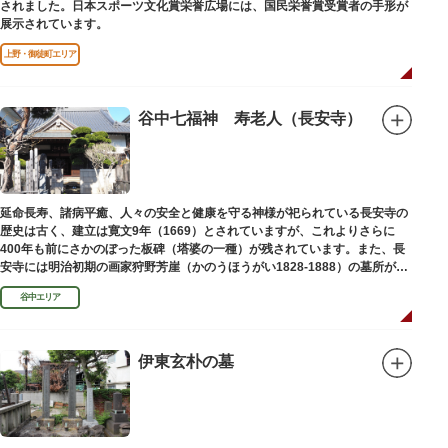
されました。日本スポーツ文化賞栄誉広場には、国民栄誉賞受賞者の手形が
展示されています。
上野・御徒町エリア
谷中七福神 寿老人（長安寺）
延命長寿、諸病平癒、人々の安全と健康を守る神様が祀られている長安寺の
歴史は古く、建立は寛文9年（1669）とされていますが、これよりさらに
400年も前にさかのぼった板碑（塔婆の一種）が残されています。また、長
安寺には明治初期の画家狩野芳崖（かのうほうがい1828-1888）の墓所があ
ります。
谷中エリア
伊東玄朴の墓