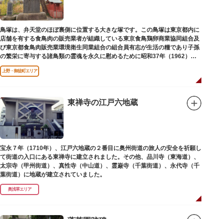
鳥塚は、弁天堂のほぼ裏側に位置する大きな塚です。この鳥塚は東京都内に
店舗を有する食鳥肉の販売業者が組織している東京食鳥鶏卵商業協同組合及
び東京都食鳥肉販売業環境衛生同業組合の組合員有志が生活の糧であり子孫
の繁栄に寄与する諸鳥類の霊魂を永久に慰めるために昭和37年（1962）に
建立されました。
上野・御徒町エリア
東禅寺の江戸六地蔵
宝永７年（1710年）、江戸六地蔵の２番目に奥州街道の旅人の安全を祈願し
て街道の入口にある東禅寺に建立されました。その他、品川寺（東海道）、
太宗寺（甲州街道）、真性寺（中山道）、霊巌寺（千葉街道）、永代寺（千
葉街道）に地蔵が建立されていました。
奥浅草エリア