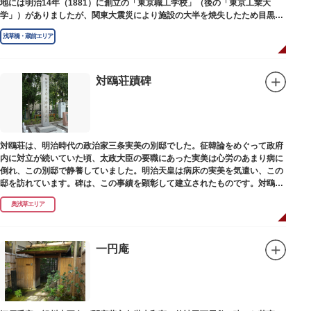
地には明治14年（1881）に創立の「東京職工学校」（後の「東京工業大
学」）がありましたが、関東大震災により施設の大半を焼失したため目黒に
移転しました。
浅草橋・蔵前エリア
対鴎荘蹟碑
対鴎荘は、明治時代の政治家三条実美の別邸でした。征韓論をめぐって政府
内に対立が続いていた頃、太政大臣の要職にあった実美は心労のあまり病に
倒れ、この別邸で静養していました。明治天皇は病床の実美を気遣い、この
邸を訪れています。碑は、この事績を顕彰して建立されたものです。対鴎荘
は、多摩市連光寺に移築されました。
奥浅草エリア
一円庵