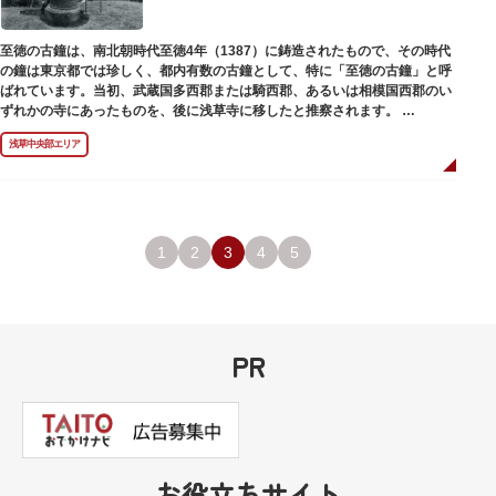
至徳の古鐘は、南北朝時代至徳4年（1387）に鋳造されたもので、その時代
の鐘は東京都では珍しく、都内有数の古鐘として、特に「至徳の古鐘」と呼
ばれています。当初、武蔵国多西郡または騎西郡、あるいは相模国西郡のい
ずれかの寺にあったものを、後に浅草寺に移したと推察されます。
現在は、五重塔北側の絵馬堂内に保管されています。絵馬堂は通常非公開と
浅草中央部エリア
なっていますが、不定期で行われる「伝法院庭園拝観と絵馬展」が開催され
る際は、展示されている至徳の古鐘を見ることができます。
1
2
3
4
5
PR
お役立ちサイト