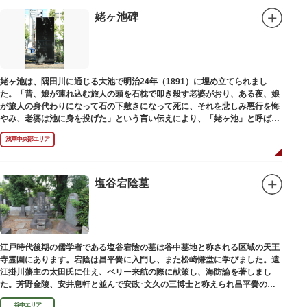
姥ヶ池碑
姥ヶ池は、隅田川に通じる大池で明治24年（1891）に埋め立てられまし
た。「昔、娘が連れ込む旅人の頭を石枕で叩き殺す老婆がおり、ある夜、娘
が旅人の身代わりになって石の下敷きになって死に、それを悲しみ悪行を悔
やみ、老婆は池に身を投げた」という言い伝えにより、「姥ヶ池」と呼ばれ
ていました。その碑は花川戸公園内にあります。
浅草中央部エリア
塩谷宕陰墓
江戸時代後期の儒学者である塩谷宕陰の墓は谷中墓地と称される区域の天王
寺霊園にあります。宕陰は昌平黌に入門し、また松崎慊堂に学びました。遠
江掛川藩主の太田氏に仕え、ペリー来航の際に献策し、海防論を著しまし
た。芳野金陵、安井息軒と並んで安政･文久の三博士と称えられ昌平黌の教
授として多くの文人を育て、慶応3年 （1867）に没しました。
谷中エリア