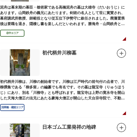
泥舟は幕末期の幕臣・槍術家である高橋泥舟の墓は大雄寺（だいおうじ）に
あります。山岡鉄舟の義兄にあたります。剣術の名人として世に賞賛され、
幕府講武所教授、師範役となり従五位下伊勢守に叙任されました。廃藩置県
後は要職を退き、隠棲し書を楽しんだといわれます。勝海舟・山岡鉄舟と共
に幕末の三舟といわれています。
谷中エリア
初代柄井川柳墓
初代柄井川柳は、川柳の創始者です。川柳は江戸時代の前句付の点者で、川
柳撰集である「柳多留」の編纂でも有名です。その墓は龍宝寺（りゅうほう
じ）にあり、別名「川柳寺」とも呼ばれます。龍宝寺は上野の寛永寺を開山
した天海大僧正の法兄にあたる豪海大僧正が開山した天台宗寺院で、不動明
王の梵字を刻んだ板碑が境内に残っています。
浅草橋・蔵前エリア
日本ゴム工業発祥の地碑