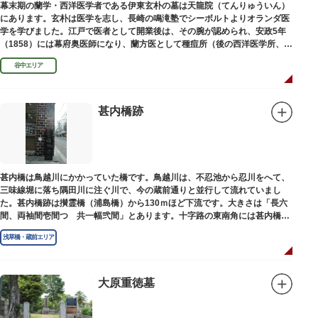
幕末期の蘭学・西洋医学者である伊東玄朴の墓は天龍院（てんりゅういん）
にあります。玄朴は医学を志し、長崎の鳴滝塾でシーボルトよりオランダ医
学を学びました。江戸で医者として開業後は、その腕が認められ、安政5年
（1858）には幕府奥医師になり、蘭方医として種痘所（後の西洋医学所、現
東京大学医学部）の開設などに尽力し、明治4年（1871）72歳で没しまし
谷中エリア
た。
甚内橋跡
甚内橋は鳥越川にかかっていた橋です。鳥越川は、不忍池から忍川をへて、
三味線堀に落ち隅田川に注ぐ川で、今の蔵前通りと並行して流れていまし
た。甚内橋跡は攅霊橋（浦島橋）から130ｍほど下流です。大きさは「長六
間、両袖間壱間つゞ共一幅弐間」とあります。十字路の東南角には甚内橋跡
の石碑があります。
浅草橋・蔵前エリア
大原重徳墓