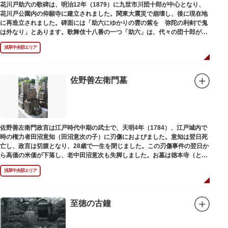
花川戸助六の歌碑は、明治12年（1879）に九世市川団十郎が中心となり、
花川戸公園内の仰願寺に建立されました。関東大震災で崩壊し、後に現在地
に再造立されました。碑面には「助六にゆかりの雲の紫を 弥陀の利剣で鬼
は外なり」とあります。歌舞伎十八番の一つ「助六」は、代々の団十郎が伝
えていますが、助六の実像は不明です。
浅草中央部エリア
佐野善左衛門墓
佐野善左衛門政言は江戸時代中期の武士で、天明4年（1784）、江戸城内で
時の権力者田沼意知（田沼意次の子）に刃傷におよびました。意知は翌日死
亡し、政言は切腹となり、28歳で一生を閉じました。この刃傷事件の翌日か
ら高価の米価が下落し、老中田沼意次も失脚しました。お墓は徳本寺（とく
ほんじ）境内にあります。
浅草中央部エリア
至徳の古鐘