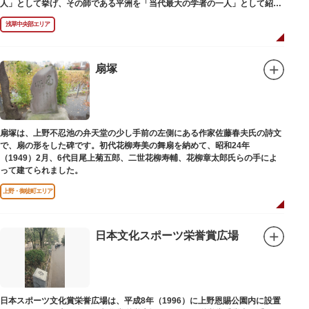
人」として挙げ、その師である平洲を「当代最大の学者の一人」として紹介
しています。お墓は天嶽院（てんがくいん）境内にあります。
浅草中央部エリア
扇塚
扇塚は、上野不忍池の弁天堂の少し手前の左側にある作家佐藤春夫氏の詩文
で、扇の形をした碑です。初代花柳寿美の舞扇を納めて、昭和24年
（1949）2月、6代目尾上菊五郎、二世花柳寿輔、花柳章太郎氏らの手によ
って建てられました。
上野・御徒町エリア
日本文化スポーツ栄誉賞広場
日本スポーツ文化賞栄誉広場は、平成8年（1996）に上野恩賜公園内に設置