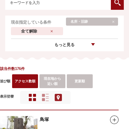
名所・旧跡
現在指定している条件
全て解除
もっと見る
該当件数176件
現在地から
並び順
アクセス数順
更新順
近い順
表示切替
鳥塚