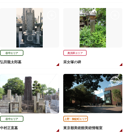
谷中エリア
奥浅草エリア
弘田龍太郎墓
采女塚の碑
谷中エリア
上野・御徒町エリア
中村正直墓
東京都美術館美術情報室