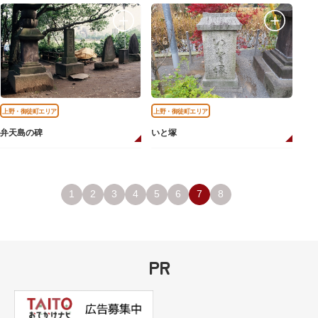
上野・御徒町エリア
上野・御徒町エリア
弁天島の碑
いと塚
1
2
3
4
5
6
7
8
PR