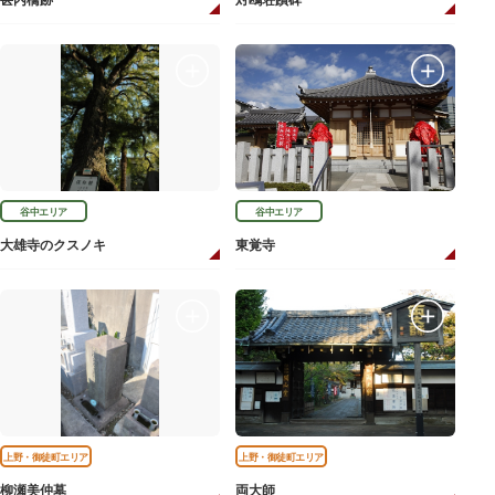
甚内橋跡
対鴎荘蹟碑
谷中エリア
谷中エリア
大雄寺のクスノキ
東覚寺
上野・御徒町エリア
上野・御徒町エリア
柳瀬美仲墓
両大師