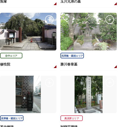
魚塚
玉川兄弟の墓
谷中エリア
浅草橋・蔵前エリア
修性院
勝川春章墓
浅草橋・蔵前エリア
奥浅草エリア