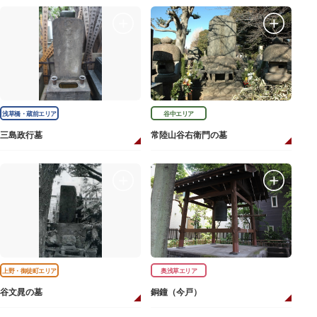
浅草橋・蔵前エリア
谷中エリア
三島政行墓
常陸山谷右衛門の墓
上野・御徒町エリア
奥浅草エリア
谷文晁の墓
銅鐘（今戸）