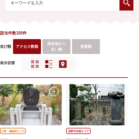
該当件数320件
現在地から
並び順
アクセス数順
更新順
近い順
表示切替
上野・御徒町エリア
浅草中央部エリア