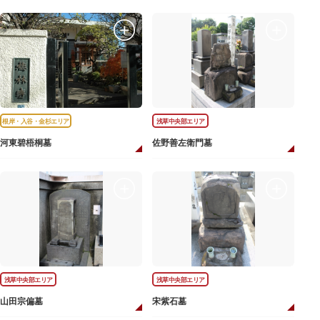
根岸・入谷・金杉エリア
浅草中央部エリア
河東碧梧桐墓
佐野善左衛門墓
浅草中央部エリア
浅草中央部エリア
山田宗偏墓
宋紫石墓