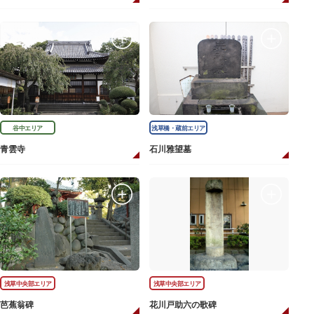
谷中エリア
浅草橋・蔵前エリア
青雲寺
石川雅望墓
浅草中央部エリア
浅草中央部エリア
芭蕉翁碑
花川戸助六の歌碑