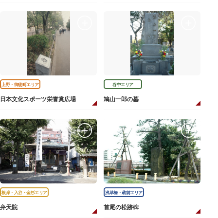
上野・御徒町エリア
谷中エリア
日本文化スポーツ栄誉賞広場
鳩山一郎の墓
根岸・入谷・金杉エリア
浅草橋・蔵前エリア
弁天院
首尾の松跡碑