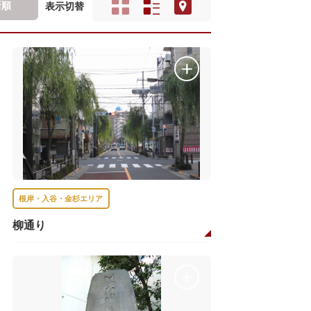
新順
表示切替
根岸・入谷・金杉エリア
柳通り