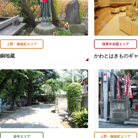
上野・御徒町エリア
浅草中央部エリア
銅地蔵
かわとはきものギ
谷中エリア
上野・御徒町エリア