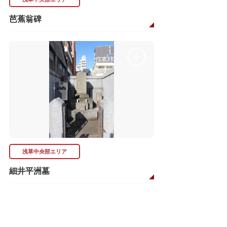
芭蕉翁碑
浅草中央部エリア
細井平洲墓