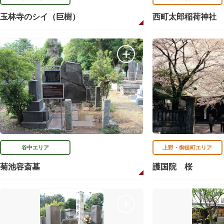
玉林寺のシイ（巨樹）
西町太郎稲荷神社
谷中エリア
上野・御徒町エリア
菊池容斎墓
護国院 桜