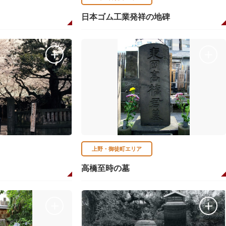
日本ゴム工業発祥の地碑
上野・御徒町エリア
高橋至時の墓