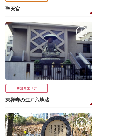
聖天宮
奥浅草エリア
東禅寺の江戸六地蔵