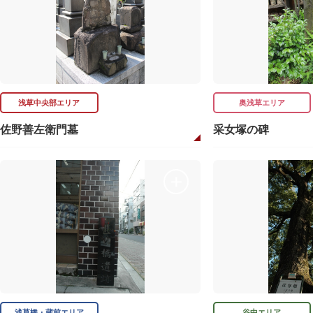
浅草中央部エリア
奥浅草エリア
佐野善左衛門墓
采女塚の碑
浅草橋・蔵前エリア
谷中エリア