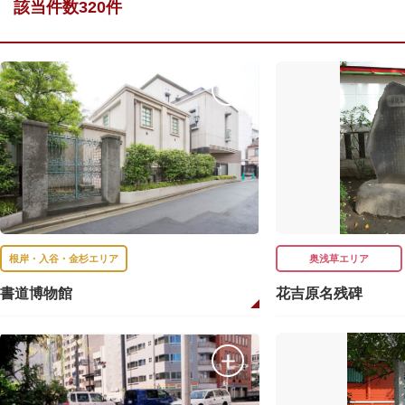
該当件数320件
根岸・入谷・金杉エリア
奥浅草エリア
書道博物館
花吉原名残碑