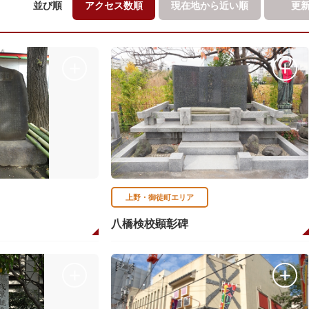
並び順
アクセス数順
現在地から
近い順
更
上野・御徒町エリア
八橋検校顕彰碑