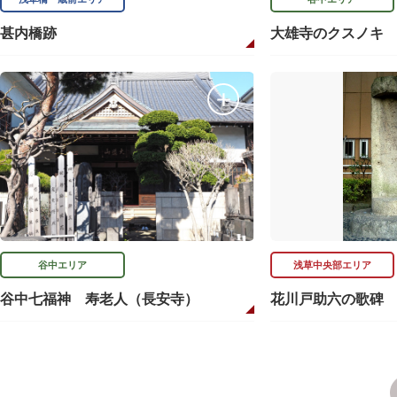
甚内橋跡
大雄寺のクスノキ
谷中エリア
浅草中央部エリア
谷中七福神 寿老人（長安寺）
花川戸助六の歌碑