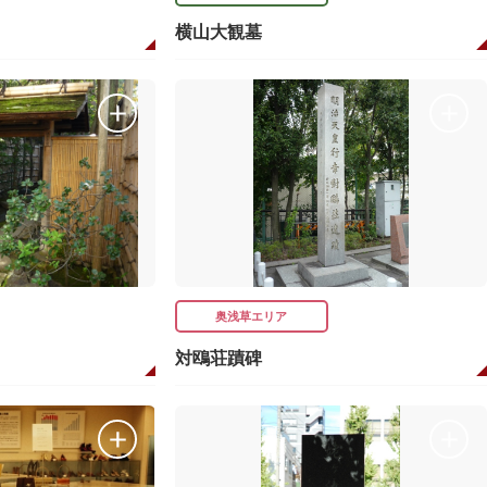
ト
横山大観墓
奥浅草エリア
対鴎荘蹟碑