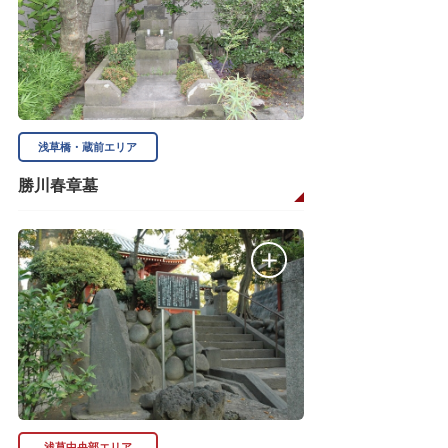
浅草橋・蔵前エリア
勝川春章墓
浅草中央部エリア