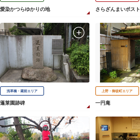
愛染かつらゆかりの地
さらざんまいポス
浅草橋・蔵前エリア
上野・御徒町エリア
蓬莱園跡碑
一円庵