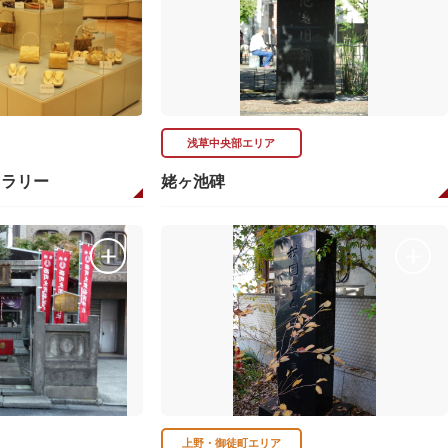
浅草中央部エリア
ャラリー
姥ヶ池碑
上野・御徒町エリア