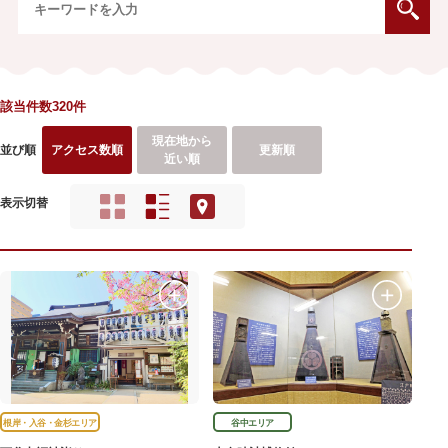
該当件数320件
現在地から
並び順
アクセス数順
更新順
近い順
表示切替
根岸・入谷・金杉エリア
谷中エリア