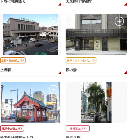
下谷七福神詣り
大名時計博物館
上野・御徒町エリア
根岸・入谷・金杉エリア
上野駅
萩の湯
浅草中央部エリア
奥浅草エリア