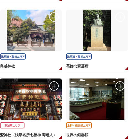
浅草橋・蔵前エリア
浅草橋・蔵前エリア
鳥越神社
葛飾北斎墓所
奥浅草エリア
上野・御徒町エリア
鷲神社（浅草名所七福神 寿老人）
世界の銀器館