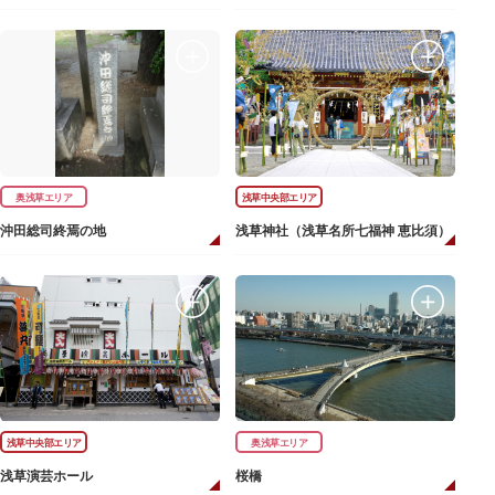
奥浅草エリア
浅草中央部エリア
沖田総司終焉の地
浅草神社（浅草名所七福神 恵比須）
浅草中央部エリア
奥浅草エリア
浅草演芸ホール
桜橋