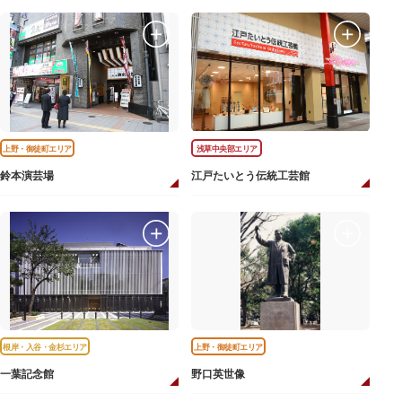
上野・御徒町エリア
浅草中央部エリア
鈴本演芸場
江戸たいとう伝統工芸館
根岸・入谷・金杉エリア
上野・御徒町エリア
一葉記念館
野口英世像