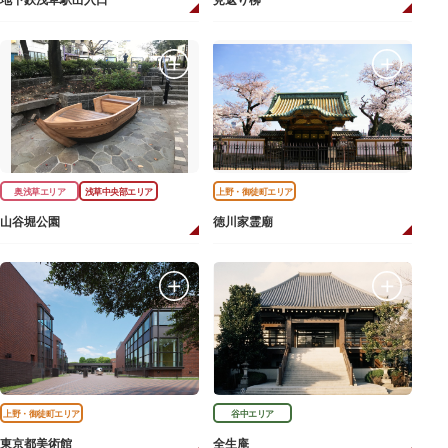
地下鉄浅草駅出入口
見返り柳
奥浅草エリア
浅草中央部エリア
上野・御徒町エリア
山谷堀公園
徳川家霊廟
上野・御徒町エリア
谷中エリア
東京都美術館
全生庵