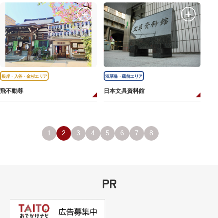
根岸・入谷・金杉エリア
浅草橋・蔵前エリア
飛不動尊
日本文具資料館
1
2
3
4
5
6
7
8
PR