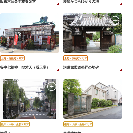
旧東京音楽学校奏楽堂
愛染かつらゆかりの地
上野・御徒町エリア
上野・御徒町エリア
谷中七福神 辯才天（辯天堂）
講道館柔道発祥の地碑
根岸・入谷・金杉エリア
根岸・入谷・金杉エリア