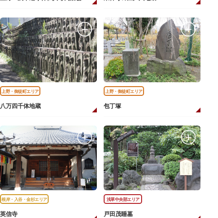
上野・御徒町エリア
上野・御徒町エリア
八万四千体地蔵
包丁塚
根岸・入谷・金杉エリア
浅草中央部エリア
英信寺
戸田茂睡墓