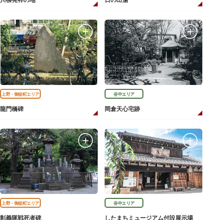
川柳発祥の地
日の出湯
上野・御徒町エリア
谷中エリア
龍門橋碑
岡倉天心宅跡
上野・御徒町エリア
谷中エリア
彰義隊戦死者碑
したまちミュージアム付設展示場