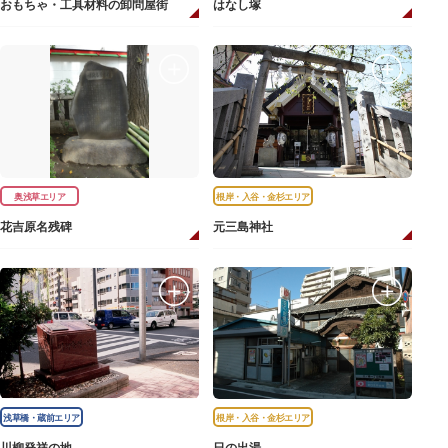
おもちゃ・工具材料の卸問屋街
はなし塚
奥浅草エリア
根岸・入谷・金杉エリア
花吉原名残碑
元三島神社
浅草橋・蔵前エリア
根岸・入谷・金杉エリア