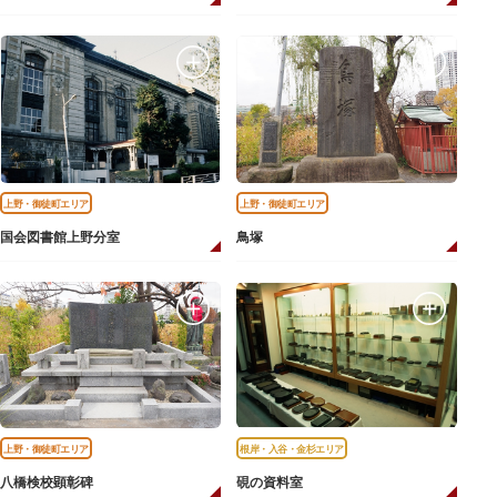
上野・御徒町エリア
上野・御徒町エリア
国会図書館上野分室
鳥塚
上野・御徒町エリア
根岸・入谷・金杉エリア
八橋検校顕彰碑
硯の資料室