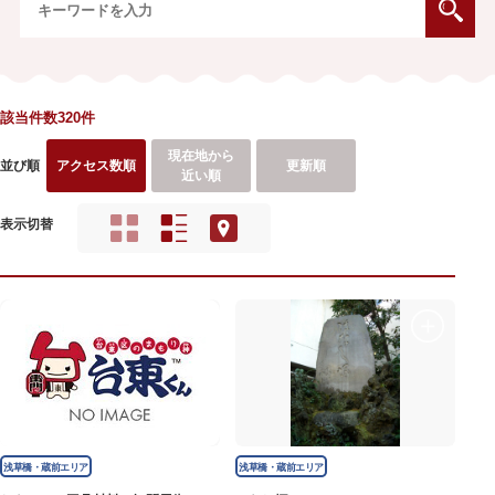
該当件数320件
現在地から
並び順
アクセス数順
更新順
近い順
表示切替
浅草橋・蔵前エリア
浅草橋・蔵前エリア