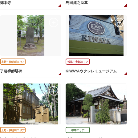
徳本寺
島田虎之助墓
上野・御徒町エリア
浅草中央部エリア
了翁禅師塔碑
KIWAYAウクレレミュージアム
上野・御徒町エリア
谷中エリア