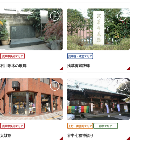
浅草中央部エリア
浅草橋・蔵前エリア
石川啄木の歌碑
浅草御蔵跡碑
浅草中央部エリア
上野・御徒町エリア
谷中エリア
太皷館
谷中七福神詣り