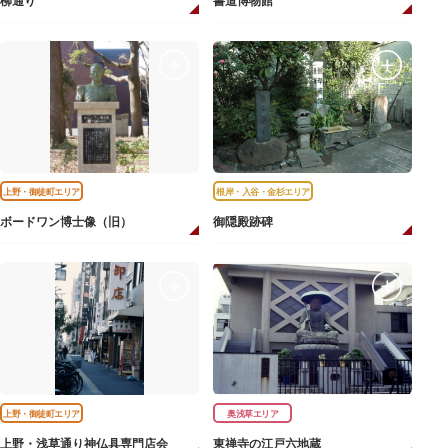
柳通り
書道博物館
上野・御徒町エリア
根岸・入谷・金杉エリア
ボードワン博士像（旧）
御隠殿跡碑
上野・御徒町エリア
奥浅草エリア
上野・浅草通り神仏具専門店会
東禅寺の江戸六地蔵