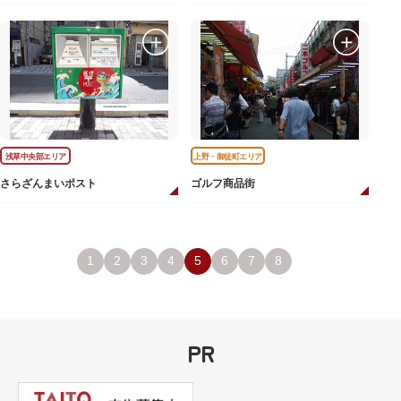
浅草中央部エリア
上野・御徒町エリア
さらざんまいポスト
ゴルフ商品街
1
2
3
4
5
6
7
8
PR