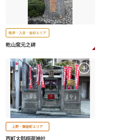
根岸・入谷・金杉エリア
乾山窯元之碑
上野・御徒町エリア
西町太郎稲荷神社