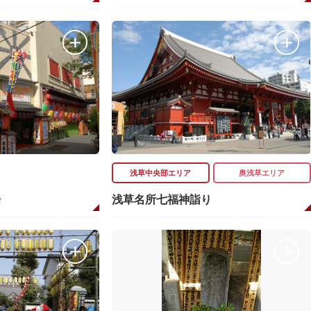
浅草中央部エリア
奥浅草エリア
場
浅草名所七福神詣り