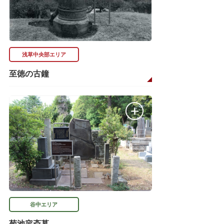
浅草中央部エリア
至徳の古鐘
谷中エリア
菊池容斎墓