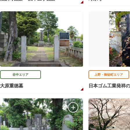
谷中エリア
上野・御徒町エリア
大原重徳墓
日本ゴム工業発祥