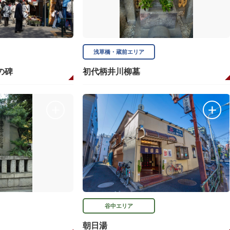
浅草橋・蔵前エリア
の碑
初代柄井川柳墓
谷中エリア
朝日湯