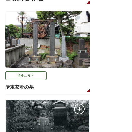
谷中エリア
伊東玄朴の墓