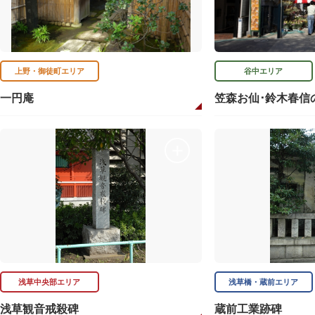
上野・御徒町エリア
谷中エリア
一円庵
笠森お仙･鈴木春信
浅草中央部エリア
浅草橋・蔵前エリア
浅草観音戒殺碑
蔵前工業跡碑