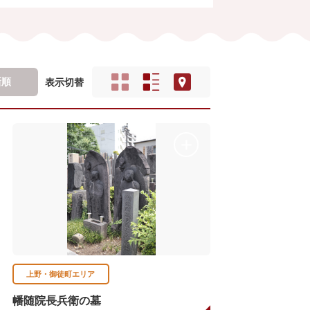
新順
表示切替
上野・御徒町エリア
幡随院長兵衛の墓