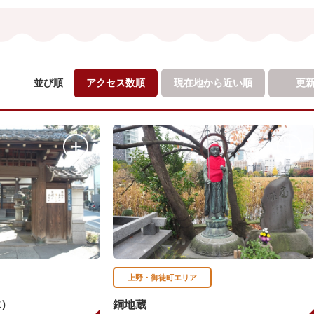
並び順
アクセス数順
現在地から
近い順
更
上野・御徒町エリア
木）
銅地蔵