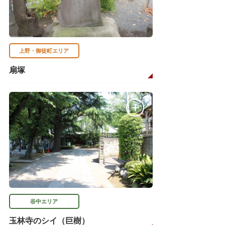
上野・御徒町エリア
扇塚
谷中エリア
玉林寺のシイ（巨樹）