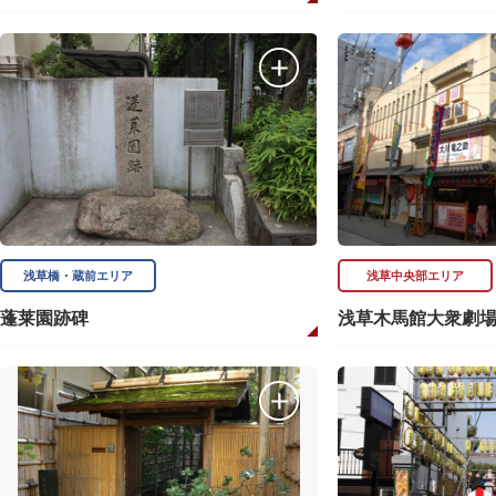
浅草橋・蔵前エリア
浅草中央部エリア
蓬莱園跡碑
浅草木馬館大衆劇