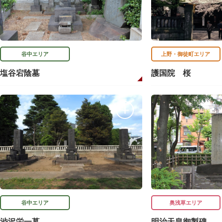
谷中エリア
上野・御徒町エリア
塩谷宕陰墓
護国院 桜
谷中エリア
奥浅草エリア
渋沢栄一墓
明治天皇御製碑