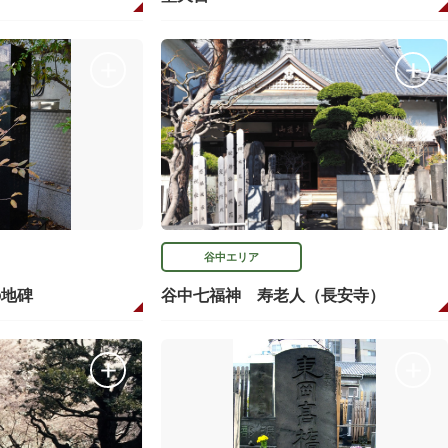
谷中エリア
の地碑
谷中七福神 寿老人（長安寺）