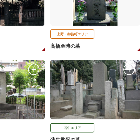
上野・御徒町エリア
高橋至時の墓
谷中エリア
蒲生君平の墓