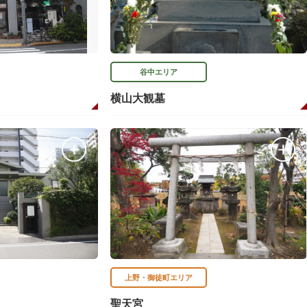
谷中エリア
横山大観墓
上野・御徒町エリア
聖天宮