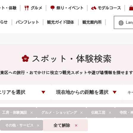
ット・体験
グルメ
祭り・イベント
モデルコース
らせ
パンフレット
観光ガイド団体
観光案内所
Lan
スポット・体験検索
東区への旅行・おでかけに役立つ観光スポットや遊び場情報を探せます
エリアを選択
現在地からの距離を選択
工房・体験施設
グルメ・ショッピング
伝統工芸
寺院・
全て解除
その他・サービス