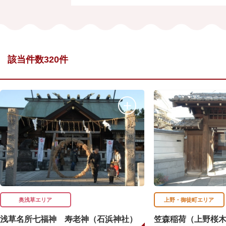
該当件数320件
奥浅草エリア
上野・御徒町エリア
浅草名所七福神 寿老神（石浜神社）
笠森稲荷（上野桜