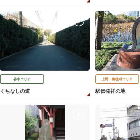
谷中エリア
上野・御徒町エリア
くちなしの道
駅伝発祥の地