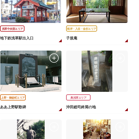
浅草中央部エリア
根岸・入谷・金杉エリア
地下鉄浅草駅出入口
子規庵
上野・御徒町エリア
奥浅草エリア
ああ上野駅歌碑
沖田総司終焉の地