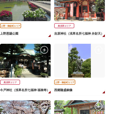
上野・御徒町エリア
奥浅草エリア
上野恩賜公園
吉原神社（浅草名所七福神 弁財天）
奥浅草エリア
上野・御徒町エリア
今戸神社（浅草名所七福神 福禄寿）
西郷隆盛銅像