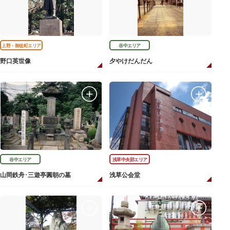
上野・御徒町エリア
谷中エリア
野口英世像
夕やけだんだん
谷中エリア
浅草中央部エリア
山岡鉄舟･三遊亭圓朝の墓
浅草公会堂