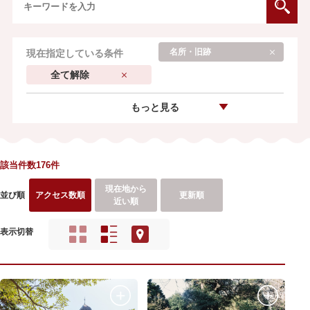
名所・旧跡
現在指定している条件
全て解除
もっと見る
該当件数176件
現在地から
並び順
アクセス数順
更新順
近い順
表示切替