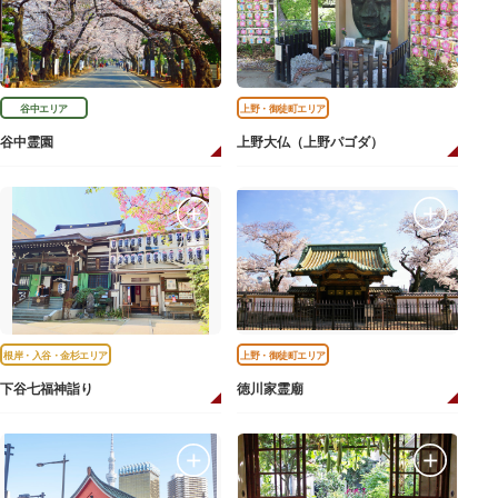
谷中エリア
上野・御徒町エリア
谷中霊園
上野大仏（上野パゴダ）
根岸・入谷・金杉エリア
上野・御徒町エリア
下谷七福神詣り
徳川家霊廟