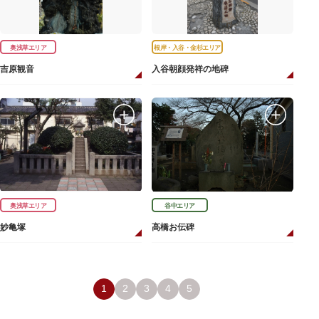
奥浅草エリア
根岸・入谷・金杉エリア
吉原観音
入谷朝顔発祥の地碑
奥浅草エリア
谷中エリア
妙亀塚
高橋お伝碑
1
2
3
4
5