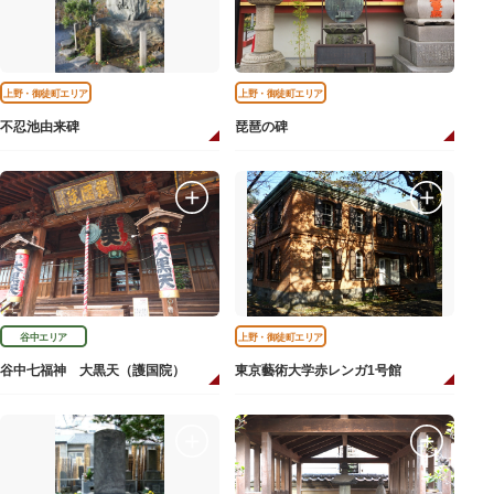
上野・御徒町エリア
上野・御徒町エリア
不忍池由来碑
琵琶の碑
谷中エリア
上野・御徒町エリア
谷中七福神 大黒天（護国院）
東京藝術大学赤レンガ1号館