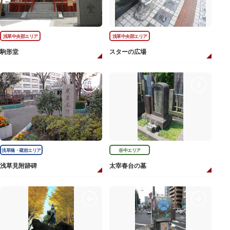
浅草中央部エリア
浅草中央部エリア
駒形堂
スターの広場
浅草橋・蔵前エリア
谷中エリア
浅草見附跡碑
太宰春台の墓