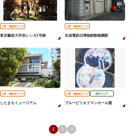
上野・御徒町エリア
上野・御徒町エリア
東京藝術大学赤レンガ1号館
京成電鉄旧博物館動物園駅
上野・御徒町エリア
上野・御徒町エリア
谷中エリア
したまちミュージアム
ブルーピリオドマンホール蓋
1
2
3