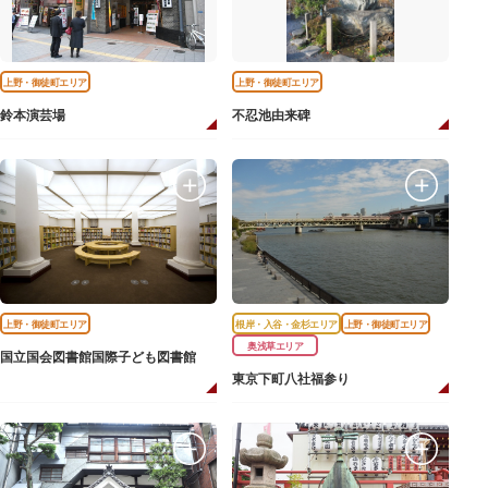
上野・御徒町エリア
上野・御徒町エリア
鈴本演芸場
不忍池由来碑
上野・御徒町エリア
根岸・入谷・金杉エリア
上野・御徒町エリア
奥浅草エリア
国立国会図書館国際子ども図書館
東京下町八社福参り