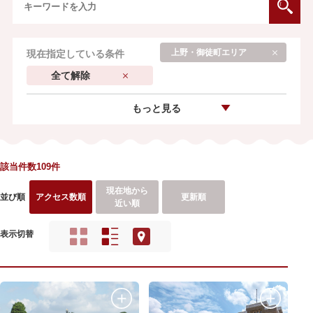
上野・御徒町エリア
現在指定している条件
全て解除
もっと見る
該当件数109件
現在地から
並び順
アクセス数順
更新順
近い順
表示切替