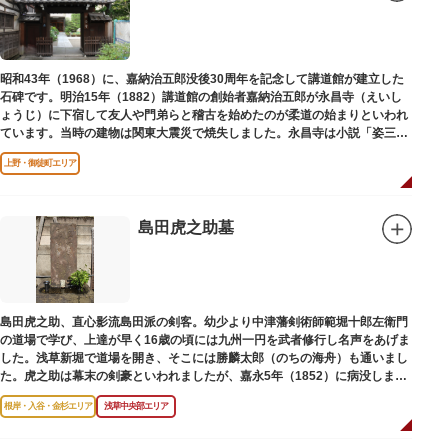
昭和43年（1968）に、嘉納治五郎没後30周年を記念して講道館が建立した
石碑です。明治15年（1882）講道館の創始者嘉納治五郎が永昌寺（えいし
ょうじ）に下宿して友人や門弟らと稽古を始めたのが柔道の始まりといわれ
ています。当時の建物は関東大震災で焼失しました。永昌寺は小説「姿三四
郎」に登場する隆昌寺のモデルでもあります。
上野・御徒町エリア
島田虎之助墓
島田虎之助、直心影流島田派の剣客。幼少より中津藩剣術師範堀十郎左衛門
の道場で学び、上達が早く16歳の頃には九州一円を武者修行し名声をあげま
した。浅草新堀で道場を開き、そこには勝麟太郎（のちの海舟）も通いまし
た。虎之助は幕末の剣豪といわれましたが、嘉永5年（1852）に病没しまし
た。お墓は正定寺（しょうじょうじ）にあります。
根岸・入谷・金杉エリア
浅草中央部エリア