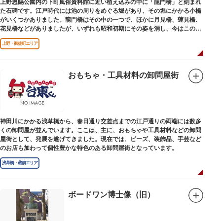
上野恩賜公園内の下町風俗資料館に近い植え込みの中に「龍門橋」と刻まれ
た石碑です。江戸時代には池の周りをめぐる堀があり、その堀にかかる小橋
がいくつかありました。龍門橋はその中の一つで、ほかに月見橋、蓮見橋、
花見橋などがありましたが、いずれも昭和初期にその姿を消し、今はこの石
碑にその名残がわずかに残るだけです。
上野・御徒町エリア
おもちゃ・工具材料の卸問屋街
神田川にかかる浅草橋から、春日通り交差点までの江戸通りの両端には数多
くの卸問屋が並んでいます。ここは、主に、おもちゃや工具材料などの卸問
屋街として、発展を遂げてきました。現在では、ビーズ、装飾品、手芸など
のお店も加わって個性豊かな特色のある卸問屋街となっています。
浅草橋・蔵前エリア
ボードワン博士像（旧）