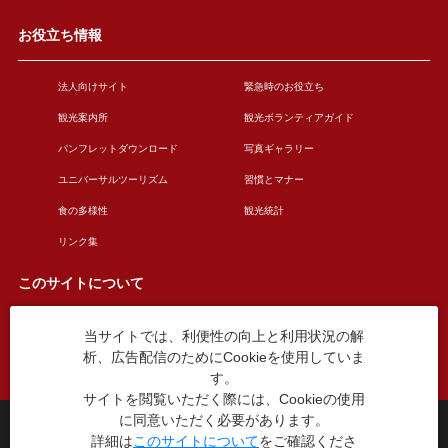
お役立ち情報
法人向けサイト
緊急時のお役立ち
観光案内所
観光ボランティアガイド
パンフレットダウンロード
写真ギャラリー
ユニバーサルツーリズム
習慣とマナー
食の多様性
観光統計
リンク集
このサイトについて
当サイトでは、利便性の向上と利用状況の解
このサイトについて
広告掲載について
析、広告配信のためにCookieを使用していま
お問い合わせ
す。
サイトを閲覧いただく際には、Cookieの使用
に同意いただく必要があります。
台東区役所観光課
詳細は
このサイトについて
をご確認くださ
〒110-8615 東京都台東区東上野4丁目5番6号