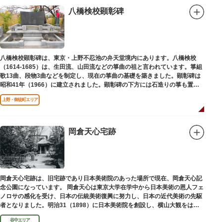
八橋検校顕彰碑
八橋検校顕彰碑は、東京・上野不忍池の弁天堂境内にあります。八橋検校
（1614-1685）は、生田流、山田流などの箏曲の祖と言われています。箏組
歌13曲、段物3曲などを制定し、現在の箏曲の基礎を築きました。顕彰碑は
昭和41年（1966）に建立されました。顕彰碑の下方には石造りの箏も置か
れています。
上野・御徒町エリア
岡倉天心宅跡
岡倉天心宅跡は、旧宅跡であり日本美術院のあった場所で現在、岡倉天心記
念公園になっています。 岡倉天心は東京大学在学中から日本美術の恩人フェ
ノロサの感化を受け、日本の伝統美術復興に努力し、日本の近代美術の先駆
者となりました。明治31（1898）に日本美術院を創設し、横山大観をはじ
め優れた画家を世に送り出しました。
谷中エリア