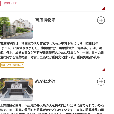
（1964）に跡碑が建てられました。
奥浅草エリア
書道博物館
書道博物館は、洋画家であり書家でもあった中村不折により、昭和11年
（1936）に開館されました。博物館には、亀甲獣骨文、青銅器、石碑、鏡
鑑、拓本、経巻文書など不折が書道研究のために収集した、中国、日本の書
道に関する古美術品、考古出土品など重要文化財12点、重要美術品5点を含
む約16000点が収蔵されています。
根岸・入谷・金杉エリア
めがね之碑
上野恩賜公園内、不忍池の弁天島の天竜橋の向かい辺りに建てられている石
碑で、徳川家康の愛用した眼鏡がかたどられています。東京の眼鏡業界の組