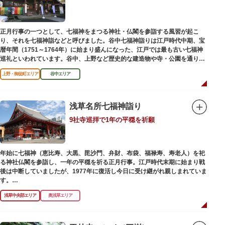
正月行事の一つとして、七福神をまつる神社・仏閣を参詣する風習が起こ
り、それを七福神詣などと呼びました。谷中七福神詣りは江戸時代中期、宝
暦年間（1751～1764年）に始まり盛んになった、江戸では最も古い七福神
巡礼といわれています。谷中、上野など歴史的な建造物や寺・公園を通りな
がら、ゆっくりと一日散策が楽しめるコースになっています。
上野・御徒町エリア
谷中エリア
浅草名所七福神詣り
9社寺巡拝で1年の平穏を祈願
年始に七福神（恵比寿、大黒、毘沙門、弁財、布袋、福禄寿、寿老人）を祀
る神社仏閣を参詣し、一年の平穏を祈る正月行事。江戸時代末期に始まり戦
後は中断していましたが、1977年に復活し今日に受け継がれ親しまれていま
す。
浅草中央部エリア
奥浅草エリア
浅草名所七福神の特徴は福禄寿、寿老人が2社ずつあり、巡る社寺が9ヶ所あ
るところ。九は数の究み、鳩と言う字にも使われていて、鳩は「集まる」と
いう縁起の良い意味を持つ故事に由来しているそうです。福笹に各社寺の福