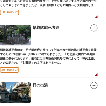
立図書館であった帝国図書館の後身で、上野公園に林立する文化施設の一つ
として親しまれてきましたが、現在は国際子ども図書館へと改装開館しまし
た。
上野・御徒町エリア
彰義隊戦死者碑
彰義隊戦死者碑は、明治新政府に反抗して討滅された彰義隊の戦死者を供養
するために明治15年（1882）に建てられました。上野恩賜公園内の西郷隆
盛像の裏手にあります。墓石には旧幕臣山岡鉄舟の筆によって「戦死之墓」
とのみ記され、「彰義隊」の文字はありません。
上野・御徒町エリア
日の出湯