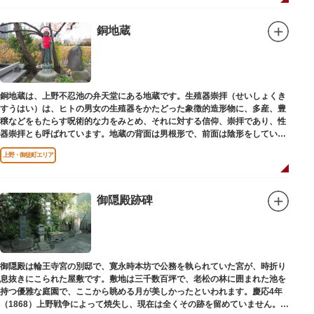
銅地蔵
銅地蔵は、上野不忍池の弁天堂にある地蔵です。生殖器崇拝（せいしょくき
すうはい）は、ヒトの男女の生殖器をかたどった象徴的造形物に、多産、豊
穣などをもたらす呪術的な力をみとめ、それに対する信仰、崇拝であり、性
器崇拝とも呼ばれています。地蔵の背面は男根形で、前面は陰形をしていま
す。
上野・御徒町エリア
御隠殿跡碑
御隠殿は輪王寺宮の別邸で、寛永時本坊で公務を執られていた宮が、時折り
息抜きにこられた屋敷です。敷地は三千数百坪で、老松の林に囲まれた池を
持つ優雅な庭園で、ここから眺める月が美しかったといわれます。慶応4年
（1868）上野戦争によって焼失し、現在は全くその跡を留めていません。根