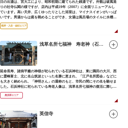
日の出湯は、宮大工により、昭和初期に建てられた銭湯です。外観は破風造
りの社寺仏閣の様ですが、店内は平成19年（2007）に全面リニューアルし
ています。高い天井、広くゆったりとした浴室は、マイナスイオンがいっぱ
いです。男湯からは庭を眺めることができ、女湯は風呂場のタイルに水槽が
はめ込まれ、可愛い金魚が泳いでいます。
根岸・入谷・金杉エリア
浅草名所七福神 寿老神（石浜神社）
延命長寿、諸病平癒の神様が祀られている石浜神社は、東に隅田の大川、西
に霊峰富士、北に名山筑波といった名勝に恵まれ、「江戸名所図会」などに
も大きく納められ、「神明さん」の通称のもと、市民の間にその名を馳せま
した。石浜神社に祀られている寿老人像は、浅草名所七福神の復活に際し、
延命長寿の神として奉安されたものです。
奥浅草エリア
英信寺