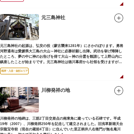
元三島神社
元三島神社の起源は、弘安の役（蒙古襲来1281年）にさかのぼります。勇将
河野通有は愛媛県大三島の大山～神社に必勝祈願し出陣。武功を挙げ帰陣し
たところ、夢の中に神のお告げを得て大山～神の分霊を観請して上野山内に
鎮座したことが始まりです。元三島神社は徳川幕府から社領を受けますが、
御用地となったために上野から浅草へ移転し、現在の地に至ります。
根岸・入谷・金杉エリア
川柳発祥の地
川柳発祥の地碑は、三筋2丁目交差点の南東角に建っている石碑です。平成
19年（2007）、川柳発祥250年を記念して建立されました。旧浅草新堀天台
宗龍宝寺前（現在の蔵前4丁目）に住んでいた里正柄井八右衛門が無名庵川