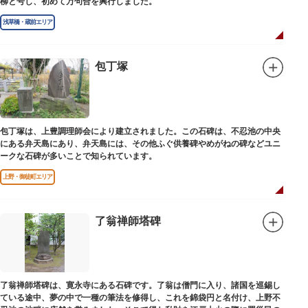
柳と号し、初めて万句合を興行しました。
浅草橋・蔵前エリア
包丁塚
包丁塚は、上豊調理師会により建立されました。この石碑は、不忍池の中央
にある弁天島にあり、弁天島には、その他ふぐ供養碑やめがねの碑などユニ
ークな石碑が多いことで知られています。
上野・御徒町エリア
了翁禅師塔碑
了翁禅師塔碑は、寛永寺にある石碑です。了翁は僧門に入り、諸国を巡錫し
ている途中、夢の中で一種の筆法を修得し、これを錦袋円と名付け、上野不