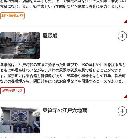
忍池の池畔に店舗を営みました。そこで得た私財を江戸大火の際に罹災民の
救済に投じ、また、勧学寮という学問所などを建立し教育に尽力しました。
上野・御徒町エリア
屋形船
屋形船は、江戸時代の末頃に始まった船遊びで、水の流れや川面を渡る風と
ともに料理を味わいながら、川岸の風景や夜景を肌で感じることができま
す。屋形船には乗合船と貸切船があり、浅草橋や柳橋をはじめ月島、浜松町
などの発着場から、隅田川をはじめお台場などを周遊するコースがありま
す。
浅草中央部エリア
東禅寺の江戸六地蔵