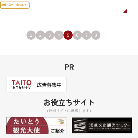
岸薬師堂（ねぎしやくしどう）にあります。
根岸・入谷・金杉エリア
1
2
3
4
5
6
7
8
PR
お役立ちサイト
（外部サイトに遷移します）