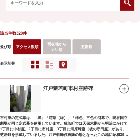
該当件数320件
現在地から
並び順
アクセス数順
更新順
近い順
表示切替
江戸猿若町市村座跡碑
市村座の定式幕は、「黒」「萌葱（緑）」「柿色」三色の引幕で、現在国立
劇場が同じ定式幕を使用しています。猿若町では天保末期から明治にかけて
1丁目に中村座、2丁目に市村座、3丁目に河原崎座（後の守田座）があり、
芝居町を形成していました。江戸歌舞伎興隆の場となったこの地に昭和39年