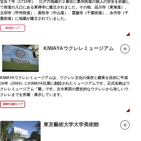
宝永７年（1710年）、江戸六地蔵の２番目に奥州街道の旅人の安全を祈願し
て街道の入口にある東禅寺に建立されました。その他、品川寺（東海道）、
太宗寺（甲州街道）、真性寺（中山道）、霊巌寺（千葉街道）、永代寺（千
葉街道）に地蔵が建立されていました。
奥浅草エリア
KIWAYAウクレレミュージアム
KIWAYAウクレレミュージアムは、ウクレレ文化の保存と継承を目的に平成
16年（2004）にKIWAYA社屋に創設されたミュージアムです。正式名称はウ
クレレミュージアム「樂」です。古今東西の歴史的なウクレレから珍しいウ
クレレまでを所蔵・展示しています。
浅草中央部エリア
東京藝術大学大学美術館