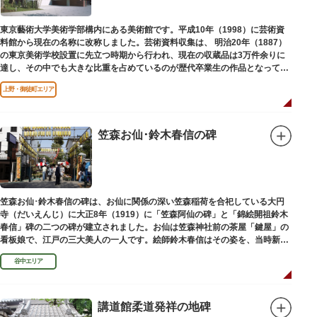
東京藝術大学美術学部構内にある美術館です。平成10年（1998）に芸術資
料館から現在の名称に改称しました。芸術資料収集は、 明治20年（1887）
の東京美術学校設置に先立つ時期から行われ、現在の収蔵品は3万件余りに
達し、その中でも大きな比重を占めているのが歴代卒業生の作品となってい
ます。
上野・御徒町エリア
笠森お仙･鈴木春信の碑
笠森お仙･鈴木春信の碑は、お仙に関係の深い笠森稲荷を合祀している大円
寺（だいえんじ）に大正8年（1919）に「笠森阿仙の碑」と「錦絵開祖鈴木
春信」碑の二つの碑が建立されました。お仙は笠森神社前の茶屋「鍵屋」の
看板娘で、江戸の三大美人の一人です。絵師鈴木春信はその姿を、当時新し
い絵画様式である多色刷り版画「錦絵」に描きました。
谷中エリア
講道館柔道発祥の地碑