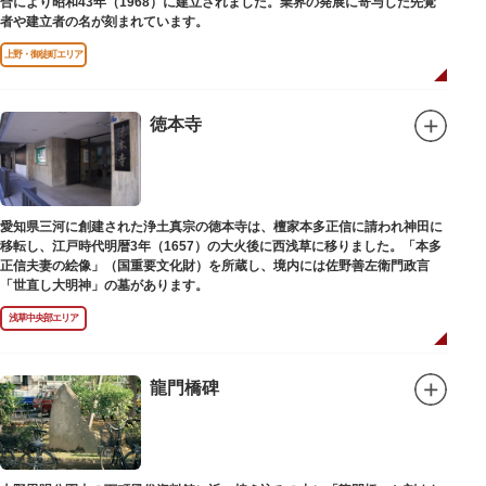
合により昭和43年（1968）に建立されました。業界の発展に寄与した先覚
者や建立者の名が刻まれています。
上野・御徒町エリア
徳本寺
愛知県三河に創建された浄土真宗の徳本寺は、檀家本多正信に請われ神田に
移転し、江戸時代明暦3年（1657）の大火後に西浅草に移りました。「本多
正信夫妻の絵像」（国重要文化財）を所蔵し、境内には佐野善左衛門政言
「世直し大明神」の墓があります。
浅草中央部エリア
龍門橋碑