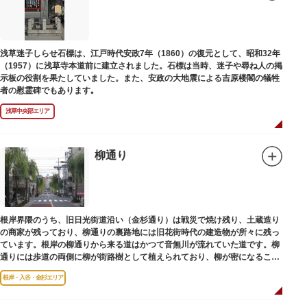
浅草迷子しらせ石標は、江戸時代安政7年（1860）の復元として、昭和32年
（1957）に浅草寺本道前に建立されました。石標は当時、迷子や尋ね人の掲
示板の役割を果たしていました。また、安政の大地震による吉原楼閣の犠牲
者の慰霊碑でもあります｡
浅草中央部エリア
柳通り
根岸界隈のうち、旧日光街道沿い（金杉通り）は戦災で焼け残り、土蔵造り
の商家が残っており、柳通りの裏路地には旧花街時代の建造物が所々に残っ
ています。根岸の柳通りから来る道はかつて音無川が流れていた道です。柳
通りには歩道の両側に柳が街路樹として植えられており、柳が密になるこの
通りがかつて花街のあった界隈です。
根岸・入谷・金杉エリア