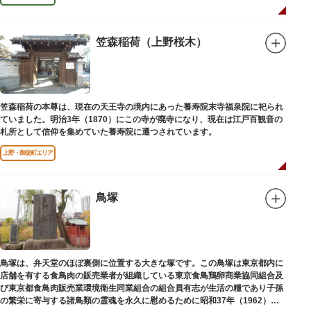
笠森稲荷（上野桜木）
笠森稲荷の本尊は、現在の天王寺の境内にあった養寿院末寺福泉院に祀られ
ていました。明治3年（1870）にこの寺が廃寺になり、現在は江戸百観音の
札所として信仰を集めていた養寿院に遷つされています。
上野・御徒町エリア
鳥塚
鳥塚は、弁天堂のほぼ裏側に位置する大きな塚です。この鳥塚は東京都内に
店舗を有する食鳥肉の販売業者が組織している東京食鳥鶏卵商業協同組合及
び東京都食鳥肉販売業環境衛生同業組合の組合員有志が生活の糧であり子孫
の繁栄に寄与する諸鳥類の霊魂を永久に慰めるために昭和37年（1962）に