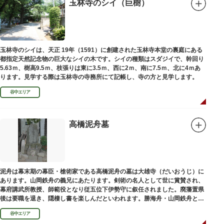
絵馬をつけ、色紙・福絵に御朱印をいただきながら巡拝しましょう。
玉林寺のシイ（巨樹）
江戸文化発祥の地といわれる浅草には、観音様の境内を中心として広く各所
に名所・旧跡があります。七福神をめぐる途中、これらの名跡も訪ねながら
江戸文化の面影を偲んでみてはいかがでしょうか。
御利益にあやかりながらの散策は、福徳と心の安らぎを与えてくれることで
玉林寺のシイは、天正 19年（1591）に創建された玉林寺本堂の裏庭にある
しょう。
都指定天然記念物の巨大なシイの木です。シイの種類はスダジイで、幹回り
5.63ｍ、樹高9.5ｍ、枝張りは東に3.5ｍ、西に2ｍ、南に7.5ｍ、北に4ｍあ
ります。見学する際は玉林寺の寺務所にて記帳し、寺の方と見学します。
谷中エリア
高橋泥舟墓
泥舟は幕末期の幕臣・槍術家である高橋泥舟の墓は大雄寺（だいおうじ）に
あります。山岡鉄舟の義兄にあたります。剣術の名人として世に賞賛され、
幕府講武所教授、師範役となり従五位下伊勢守に叙任されました。廃藩置県
後は要職を退き、隠棲し書を楽しんだといわれます。勝海舟・山岡鉄舟と共
に幕末の三舟といわれています。
谷中エリア