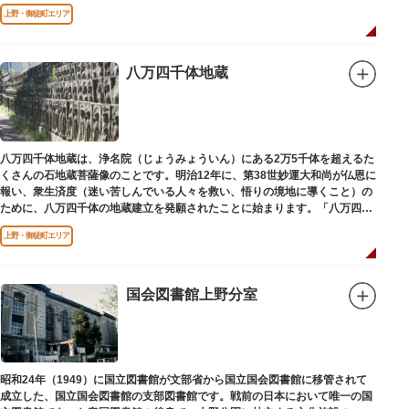
建立されました。
上野・御徒町エリア
八万四千体地蔵
八万四千体地蔵は、浄名院（じょうみょういん）にある2万5千体を超えるた
くさんの石地蔵菩薩像のことです。明治12年に、第38世妙運大和尚が仏恩に
報い、衆生済度（迷い苦しんでいる人々を救い、悟りの境地に導くこと）の
ために、八万四千体の地蔵建立を発願されたことに始まります。「八万四
千」とは仏法で無数の意味を示します。この石地蔵尊は全国各地にも造立さ
上野・御徒町エリア
れており、これまで約5万体の石地蔵尊が造立され、今も増え続けていま
す。
国会図書館上野分室
昭和24年（1949）に国立図書館が文部省から国立国会図書館に移管されて
成立した、国立国会図書館の支部図書館です。戦前の日本において唯一の国