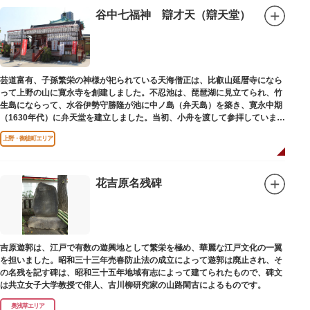
谷中七福神 辯才天（辯天堂）
芸道富有、子孫繁栄の神様が祀られている天海僧正は、比叡山延暦寺になら
って上野の山に寛永寺を創建しました。不忍池は、琵琶湖に見立てられ、竹
生島にならって、水谷伊勢守勝隆が池に中ノ島（弁天島）を築き、寛永中期
（1630年代）に弁天堂を建立しました。当初、小舟を渡して参拝していまし
たが、後に橋が架けられました。
上野・御徒町エリア
花吉原名残碑
吉原遊郭は、江戸で有数の遊興地として繁栄を極め、華麗な江戸文化の一翼
を担いました。昭和三十三年売春防止法の成立によって遊郭は廃止され、そ
の名残を記す碑は、昭和三十五年地域有志によって建てられたもので、碑文
は共立女子大学教授で俳人、古川柳研究家の山路閑古によるものです。
奥浅草エリア