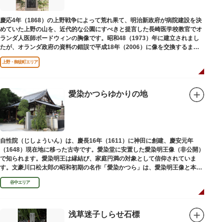
慶応4年（1868）の上野戦争によって荒れ果て、明治新政府が病院建設を決
めていた上野の山を、近代的な公園にすべきと提言した長崎医学校教官でオ
ランダ人医師ボードウィンの胸像です。昭和48（1973）年に建立されまし
たが、オランダ政府の資料の錯誤で平成18年（2006）に像を交換するまで
は博士の弟の像でした。
上野・御徒町エリア
愛染かつらゆかりの地
自性院（じしょういん）は、慶長16年（1611）に神田に創建、慶安元年
（1648）現在地に移った古寺です。愛染堂に安置した愛染明王像（非公開）
で知られます。愛染明王は縁結び、家庭円満の対象として信仰されていま
す。文豪川口松太郎の昭和初期の名作「愛染かつら」は、愛染明王像と本堂
前にあった桂の古木にヒントを得た作品だといわれます。
谷中エリア
浅草迷子しらせ石標