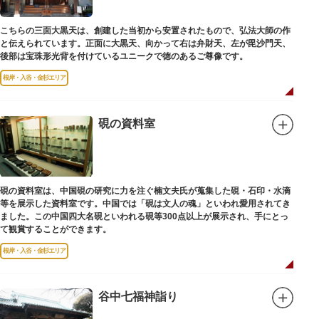
こちらの三面大黒天は、創建した当初から安置されたもので、弘法大師の作
と伝えられています。正面に大黒天、向かって右は弁財天、左が毘沙門天、
後部は宝珠形光背を付けているユニークで徳のあるご尊像です。
根岸・入谷・金杉エリア
硯の資料室
硯の資料室は、中国硯の研究に力を注ぐ楠文夫氏が蒐集した硯・石印・水滴
等を展示した資料室です。中国では「硯は文人の魂」といわれ愛用されてき
ました。この中国四大名硯といわれる硯等300点以上が展示され、手にとっ
て観賞することができます。
根岸・入谷・金杉エリア
谷中七福神詣り