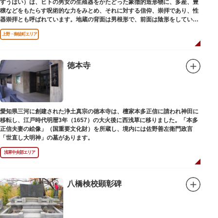
すうはい）は、ヒトの男女の生殖器をかたどった象徴的造形物に、多産、豊
穣などをもたらす呪術的な力をみとめ、それに対する信仰、崇拝であり、性
器崇拝とも呼ばれています。地蔵の背面は男根形で、前面は陰形をしていま
す。
上野・御徒町エリア
徳本寺
愛知県三河に創建された浄土真宗の徳本寺は、檀家本多正信に請われ神田に
移転し、江戸時代明暦3年（1657）の大火後に西浅草に移りました。「本多
正信夫妻の絵像」（国重要文化財）を所蔵し、境内には佐野善左衛門政言
「世直し大明神」の墓があります。
浅草中央部エリア
八橋検校顕彰碑