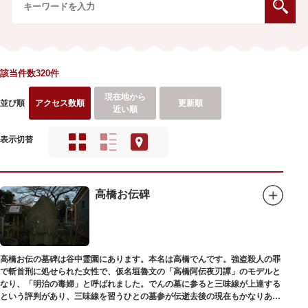
該当件数320件
現在地から
並び順
アクセス数順
更新順
近い順
表示切替
高橋お伝碑
高橋お伝の墓碑は谷中霊園にあります。本名は高橋でんです。強盗殺人の罪
で斬首刑に処せられた女性で、仮名垣魯文の「高橋阿伝夜刃譚」のモデルと
なり、「明治の毒婦」と呼ばれました。でんの墓に参ると三味線が上達する
という評判があり、三味線を習うひとの墓参が伝逝去後の現在もかなりある