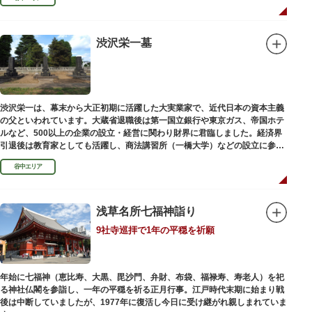
渋沢栄一墓
渋沢栄一は、幕末から大正初期に活躍した大実業家で、近代日本の資本主義
の父といわれています。大蔵省退職後は第一国立銀行や東京ガス、帝国ホテ
ルなど、500以上の企業の設立・経営に関わり財界に君臨しました。経済界
引退後は教育家としても活躍し、商法講習所（一橋大学）などの設立に参画
しました。お墓は谷中霊園にあります。
谷中エリア
浅草名所七福神詣り
9社寺巡拝で1年の平穏を祈願
年始に七福神（恵比寿、大黒、毘沙門、弁財、布袋、福禄寿、寿老人）を祀
る神社仏閣を参詣し、一年の平穏を祈る正月行事。江戸時代末期に始まり戦
後は中断していましたが、1977年に復活し今日に受け継がれ親しまれていま