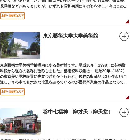
がいくつかありました。龍門橋はその中の一つで、ほかに月見橋、蓮見橋、
花見橋などがありましたが、いずれも昭和初期にその姿を消し、今はこの石
碑にその名残がわずかに残るだけです。
上野・御徒町エリア
東京藝術大学大学美術館
東京藝術大学美術学部構内にある美術館です。平成10年（1998）に芸術資
料館から現在の名称に改称しました。芸術資料収集は、 明治20年（1887）
の東京美術学校設置に先立つ時期から行われ、現在の収蔵品は3万件余りに
達し、その中でも大きな比重を占めているのが歴代卒業生の作品となってい
ます。
上野・御徒町エリア
谷中七福神 辯才天（辯天堂）