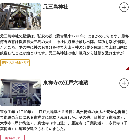
弟育成をはかるなど、江戸時代後期から明治維新に至る日本の医学振興に貢
元三島神社
献しました。
※現在、この場所に「旧躋寿館跡 浅草医学館跡」に関する案内板や説明版
等は設置されておりません。
元三島神社の起源は、弘安の役（蒙古襲来1281年）にさかのぼります。勇将
河野通有は愛媛県大三島の大山～神社に必勝祈願し出陣。武功を挙げ帰陣し
たところ、夢の中に神のお告げを得て大山～神の分霊を観請して上野山内に
鎮座したことが始まりです。元三島神社は徳川幕府から社領を受けますが、
御用地となったために上野から浅草へ移転し、現在の地に至ります。
根岸・入谷・金杉エリア
東禅寺の江戸六地蔵
宝永７年（1710年）、江戸六地蔵の２番目に奥州街道の旅人の安全を祈願し
て街道の入口にある東禅寺に建立されました。その他、品川寺（東海道）、
太宗寺（甲州街道）、真性寺（中山道）、霊巌寺（千葉街道）、永代寺（千
葉街道）に地蔵が建立されていました。
奥浅草エリア