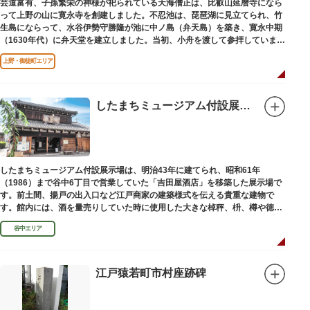
芸道富有、子孫繁栄の神様が祀られている天海僧正は、比叡山延暦寺になら
って上野の山に寛永寺を創建しました。不忍池は、琵琶湖に見立てられ、竹
生島にならって、水谷伊勢守勝隆が池に中ノ島（弁天島）を築き、寛永中期
（1630年代）に弁天堂を建立しました。当初、小舟を渡して参拝していまし
たが、後に橋が架けられました。
上野・御徒町エリア
したまちミュージアム付設展示場（旧吉田屋酒店）
したまちミュージアム付設展示場は、明治43年に建てられ、昭和61年
（1986）まで谷中6丁目で営業していた「吉田屋酒店」を移築した展示場で
す。前土間、揚戸の出入口など江戸商家の建築様式を伝える貴重な建物で
す。館内には、酒を量売りしていた時に使用した大きな棹秤、枡、樽や徳
利、宣伝用ポスターなどの資料を展示しています。
谷中エリア
江戸猿若町市村座跡碑