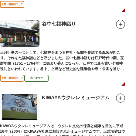
上野・御徒町エリア
谷中七福神詣り
正月行事の一つとして、七福神をまつる神社・仏閣を参詣する風習が起こ
り、それを七福神詣などと呼びました。谷中七福神詣りは江戸時代中期、宝
暦年間（1751～1764年）に始まり盛んになった、江戸では最も古い七福神
巡礼といわれています。谷中、上野など歴史的な建造物や寺・公園を通りな
がら、ゆっくりと一日散策が楽しめるコースになっています。
上野・御徒町エリア
谷中エリア
KIWAYAウクレレミュージアム
KIWAYAウクレレミュージアムは、ウクレレ文化の保存と継承を目的に平成
16年（2004）にKIWAYA社屋に創設されたミュージアムです。正式名称はウ