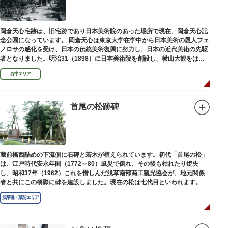
岡倉天心宅跡は、旧宅跡であり日本美術院のあった場所で現在、岡倉天心記
念公園になっています。 岡倉天心は東京大学在学中から日本美術の恩人フェ
ノロサの感化を受け、日本の伝統美術復興に努力し、日本の近代美術の先駆
者となりました。明治31（1898）に日本美術院を創設し、横山大観をはじ
め優れた画家を世に送り出しました。
谷中エリア
首尾の松跡碑
蔵前橋西詰めの下流側に石碑と若木が植えられています。初代「首尾の松」
は、江戸時代安永年間（1772～80）風災で倒れ、その後も枯れたり焼失
し、昭和37年（1962）これを惜しんだ浅草南部商工観光協会が、地元関係
者と共にこの橋際に碑を建設しました。現在の松は七代目といわれます。
浅草橋・蔵前エリア