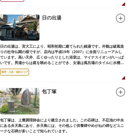
日の出湯
日の出湯は、宮大工により、昭和初期に建てられた銭湯です。外観は破風造
りの社寺仏閣の様ですが、店内は平成19年（2007）に全面リニューアルし
ています。高い天井、広くゆったりとした浴室は、マイナスイオンがいっぱ
いです。男湯からは庭を眺めることができ、女湯は風呂場のタイルに水槽が
はめ込まれ、可愛い金魚が泳いでいます。
根岸・入谷・金杉エリア
包丁塚
包丁塚は、上豊調理師会により建立されました。この石碑は、不忍池の中央
にある弁天島にあり、弁天島には、その他ふぐ供養碑やめがねの碑などユニ
ークな石碑が多いことで知られています。