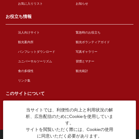
お気に入りリスト
お知らせ
お役立ち情報
法人向けサイト
緊急時のお役立ち
観光案内所
観光ボランティアガイド
パンフレットダウンロード
写真ギャラリー
ユニバーサルツーリズム
習慣とマナー
食の多様性
観光統計
リンク集
このサイトについて
当サイトでは、利便性の向上と利用状況の解
このサイトについて
広告掲載について
析、広告配信のためにCookieを使用していま
お問い合わせ
す。
サイトを閲覧いただく際には、Cookieの使用
に同意いただく必要があります。
台東区役所観光課