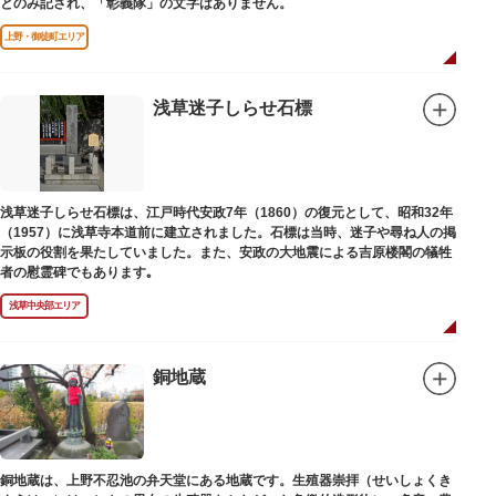
とのみ記され、「彰義隊」の文字はありません。
上野・御徒町エリア
浅草迷子しらせ石標
浅草迷子しらせ石標は、江戸時代安政7年（1860）の復元として、昭和32年
（1957）に浅草寺本道前に建立されました。石標は当時、迷子や尋ね人の掲
示板の役割を果たしていました。また、安政の大地震による吉原楼閣の犠牲
者の慰霊碑でもあります｡
浅草中央部エリア
銅地蔵
銅地蔵は、上野不忍池の弁天堂にある地蔵です。生殖器崇拝（せいしょくき