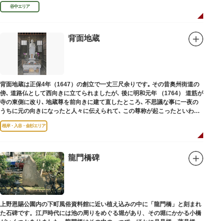
といわれています。
谷中エリア
背面地蔵
背面地蔵は正保4年（1647）の創立で一丈三尺余りです｡ その昔奥州街道の
傍､ 道路仏として西向きに立てられましたが､ 後に明和元年 （1764） 道筋が
寺の東側に改り､ 地蔵尊を前向きに建て直したところ､ 不思議な事に一夜の
うちに元の向きになったと人々に伝えられて､ この尊称が起こったといわれ
ています｡薬王寺（やくおうじ）にあります。
根岸・入谷・金杉エリア
龍門橋碑
上野恩賜公園内の下町風俗資料館に近い植え込みの中に「龍門橋」と刻まれ
た石碑です。江戸時代には池の周りをめぐる堀があり、その堀にかかる小橋