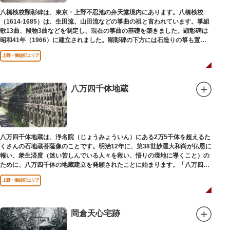
八橋検校顕彰碑は、東京・上野不忍池の弁天堂境内にあります。八橋検校
（1614-1685）は、生田流、山田流などの箏曲の祖と言われています。箏組
歌13曲、段物3曲などを制定し、現在の箏曲の基礎を築きました。顕彰碑は
昭和41年（1966）に建立されました。顕彰碑の下方には石造りの箏も置か
れています。
上野・御徒町エリア
八万四千体地蔵
八万四千体地蔵は、浄名院（じょうみょういん）にある2万5千体を超えるた
くさんの石地蔵菩薩像のことです。明治12年に、第38世妙運大和尚が仏恩に
報い、衆生済度（迷い苦しんでいる人々を救い、悟りの境地に導くこと）の
ために、八万四千体の地蔵建立を発願されたことに始まります。「八万四
千」とは仏法で無数の意味を示します。この石地蔵尊は全国各地にも造立さ
上野・御徒町エリア
れており、これまで約5万体の石地蔵尊が造立され、今も増え続けていま
す。
岡倉天心宅跡