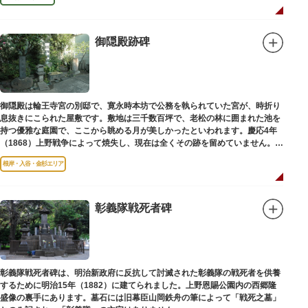
御隠殿跡碑
御隠殿は輪王寺宮の別邸で、寛永時本坊で公務を執られていた宮が、時折り
息抜きにこられた屋敷です。敷地は三千数百坪で、老松の林に囲まれた池を
持つ優雅な庭園で、ここから眺める月が美しかったといわれます。慶応4年
（1868）上野戦争によって焼失し、現在は全くその跡を留めていません。根
岸薬師堂（ねぎしやくしどう）にあります。
根岸・入谷・金杉エリア
彰義隊戦死者碑
彰義隊戦死者碑は、明治新政府に反抗して討滅された彰義隊の戦死者を供養
するために明治15年（1882）に建てられました。上野恩賜公園内の西郷隆
盛像の裏手にあります。墓石には旧幕臣山岡鉄舟の筆によって「戦死之墓」