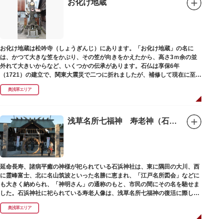
お化け地蔵
お化け地蔵は松吟寺（しょうぎんじ）にあります。「お化け地蔵」の名に
は、かつて大きな笠をかぶり、その笠が向きをかえたから、高さ3ｍ余の並
外れて大きいからなど、いくつかの伝承があります。石仏は享保6年
（1721）の建立で、関東大震災で二つに折れましたが、補修して現在に至っ
ています。常夜灯は、寛政2年（1790）に建てられました。
奥浅草エリア
浅草名所七福神 寿老神（石浜神社）
延命長寿、諸病平癒の神様が祀られている石浜神社は、東に隅田の大川、西
に霊峰富士、北に名山筑波といった名勝に恵まれ、「江戸名所図会」などに
も大きく納められ、「神明さん」の通称のもと、市民の間にその名を馳せま
した。石浜神社に祀られている寿老人像は、浅草名所七福神の復活に際し、
延命長寿の神として奉安されたものです。
奥浅草エリア