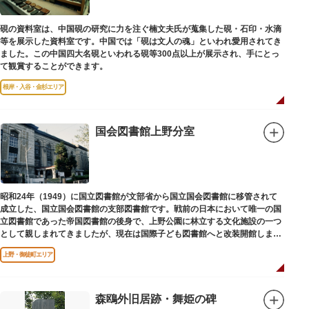
硯の資料室は、中国硯の研究に力を注ぐ楠文夫氏が蒐集した硯・石印・水滴
等を展示した資料室です。中国では「硯は文人の魂」といわれ愛用されてき
ました。この中国四大名硯といわれる硯等300点以上が展示され、手にとっ
て観賞することができます。
根岸・入谷・金杉エリア
国会図書館上野分室
昭和24年（1949）に国立図書館が文部省から国立国会図書館に移管されて
成立した、国立国会図書館の支部図書館です。戦前の日本において唯一の国
立図書館であった帝国図書館の後身で、上野公園に林立する文化施設の一つ
として親しまれてきましたが、現在は国際子ども図書館へと改装開館しまし
た。
上野・御徒町エリア
森鴎外旧居跡・舞姫の碑