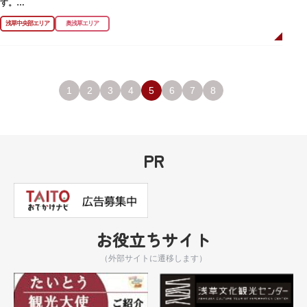
す。
浅草中央部エリア
奥浅草エリア
浅草名所七福神の特徴は福禄寿、寿老人が2社ずつあり、巡る社寺が9ヶ所あ
るところ。九は数の究み、鳩と言う字にも使われていて、鳩は「集まる」と
いう縁起の良い意味を持つ故事に由来しているそうです。福笹に各社寺の福
絵馬をつけ、色紙・福絵に御朱印をいただきながら巡拝しましょう。
江戸文化発祥の地といわれる浅草には、観音様の境内を中心として広く各所
1
2
3
4
5
6
7
8
に名所・旧跡があります。七福神をめぐる途中、これらの名跡も訪ねながら
江戸文化の面影を偲んでみてはいかがでしょうか。
御利益にあやかりながらの散策は、福徳と心の安らぎを与えてくれることで
しょう。
PR
お役立ちサイト
（外部サイトに遷移します）