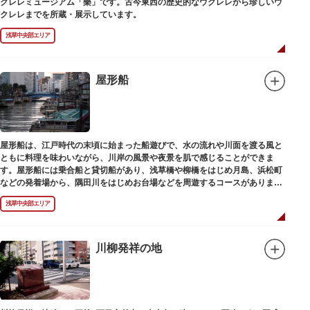
クレレミュージアム「樂」です。古今東西の歴史的なウクレレから珍しいウ
クレレまでを所蔵・展示しています。
浅草中央部エリア
屋形船
屋形船は、江戸時代の末頃に始まった船遊びで、水の流れや川面を渡る風と
ともに料理を味わいながら、川岸の風景や夜景を肌で感じることができま
す。屋形船には乗合船と貸切船があり、浅草橋や柳橋をはじめ月島、浜松町
などの発着場から、隅田川をはじめお台場などを周遊するコースがありま
す。
浅草中央部エリア
川柳発祥の地