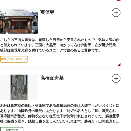
英信寺
こちらの三面大黒天は、創建した当初から安置されたもので、弘法大師の作
と伝えられています。正面に大黒天、向かって右は弁財天、左が毘沙門天、
後部は宝珠形光背を付けているユニークで徳のあるご尊像です。
根岸・入谷・金杉エリア
高橋泥舟墓
泥舟は幕末期の幕臣・槍術家である高橋泥舟の墓は大雄寺（だいおうじ）に
あります。山岡鉄舟の義兄にあたります。剣術の名人として世に賞賛され、
幕府講武所教授、師範役となり従五位下伊勢守に叙任されました。廃藩置県
後は要職を退き、隠棲し書を楽しんだといわれます。勝海舟・山岡鉄舟と共
に幕末の三舟といわれています。
谷中エリア