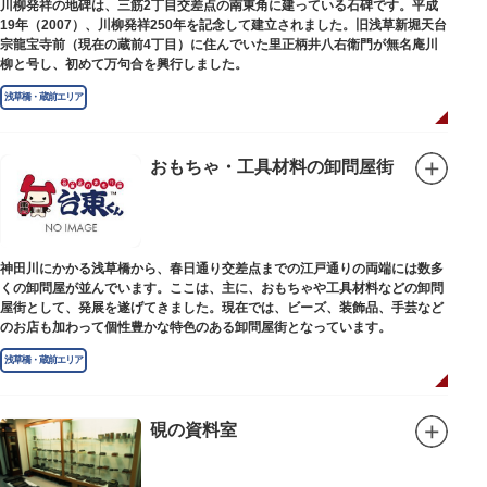
川柳発祥の地碑は、三筋2丁目交差点の南東角に建っている石碑です。平成
19年（2007）、川柳発祥250年を記念して建立されました。旧浅草新堀天台
宗龍宝寺前（現在の蔵前4丁目）に住んでいた里正柄井八右衛門が無名庵川
柳と号し、初めて万句合を興行しました。
浅草橋・蔵前エリア
おもちゃ・工具材料の卸問屋街
神田川にかかる浅草橋から、春日通り交差点までの江戸通りの両端には数多
くの卸問屋が並んでいます。ここは、主に、おもちゃや工具材料などの卸問
屋街として、発展を遂げてきました。現在では、ビーズ、装飾品、手芸など
のお店も加わって個性豊かな特色のある卸問屋街となっています。
浅草橋・蔵前エリア
硯の資料室