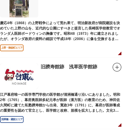
慶応4年（1868）の上野戦争によって荒れ果て、明治新政府が病院建設を決
めていた上野の山を、近代的な公園にすべきと提言した長崎医学校教官でオ
ランダ人医師ボードウィンの胸像です。昭和48（1973）年に建立されまし
たが、オランダ政府の資料の錯誤で平成18年（2006）に像を交換するまで
は博士の弟の像でした。
上野・御徒町エリア
旧躋寿館跡 浅草医学館跡
江戸幕府唯一の医学専門学校の医学館が清洲橋通り沿いにありました。明和
2年（1765）、幕府奥医師多紀元孝が医師（漢方医）の教育のため、神田佐
久間町に建てた私塾躋寿館から出発、寛政3年（1791）に、幕府が医師養成
の重要性を認めて官立とし、医学館と改称、規模を拡大しました。文化3年
（1806）、大火に遭い焼失しましたが、同年に旧向柳原一丁目に移転、再建
浅草橋・蔵前エリア
されました。
敷地は約7千平方メートル、代々多紀家がその監督に当たり、天保14年
（1843）には寄宿舎を設けて全寮制とし、広く一般からも入学を許可し、子