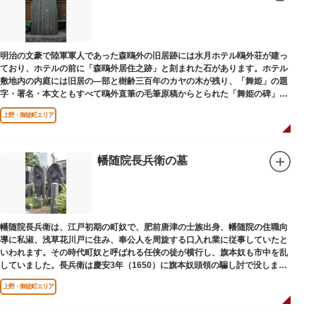
明治の文豪で陸軍軍人であった森鴎外の旧居跡には水月ホテル鴎外荘が建っ
ており、ホテルの前に「森鴎外居住之跡」と刻まれた石があります。ホテル
敷地内の内庭には旧居の―部と樹齢三百年のカヤの木が残り、「舞姫」の題
字・署名・本文ともすべて鴎外直筆の毛筆原稿からとられた「舞姫の碑」の
文学碑も建っています。
上野・御徒町エリア
幡随院長兵衛の墓
幡随院長兵衛は、江戸初期の町奴で、肥前唐津の士族出身、幡随院の住職向
導に私淑、浅草花川戸に住み、奉公人を周旋する口入れ業に従事していたと
いわれます。その時代町奴と呼ばれる任侠の徒が横行し、旗本奴も市中を乱
していました。長兵衛は慶安3年（1650）に旗本奴頭領の騙し討で没しまし
た。お墓は源空寺（げんくうじ）にあります。
上野・御徒町エリア