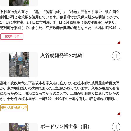
市村座の定式幕は、「黒」「萌葱（緑）」「柿色」三色の引幕で、現在国立
劇場が同じ定式幕を使用しています。猿若町では天保末期から明治にかけて
1丁目に中村座、2丁目に市村座、3丁目に河原崎座（後の守田座）があり、
芝居町を形成していました。江戸歌舞伎興隆の場となったこの地に昭和39年
（1964）に跡碑が建てられました。
奥浅草エリア
入谷朝顔発祥の地碑
嘉永・安政時代に下谷坂本村字入谷に住んでいた植木師の成田屋山崎留次郎
が、東の朝顔造りの大関であったと記録が残っています。入谷が朝顔で有名
になったのは、明治になってからのことで、土質が朝顔造りに適していたの
か、十数件の植木屋が、一軒500～600坪の土地を有し、軒を連ねて朝顔造
りをはじめました。
根岸・入谷・金杉エリア
ボードワン博士像（旧）