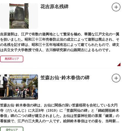
花吉原名残碑
吉原遊郭は、江戸で有数の遊興地として繁栄を極め、華麗な江戸文化の一翼
を担いました。昭和三十三年売春防止法の成立によって遊郭は廃止され、そ
の名残を記す碑は、昭和三十五年地域有志によって建てられたもので、碑文
は共立女子大学教授で俳人、古川柳研究家の山路閑古によるものです。
奥浅草エリア
笠森お仙･鈴木春信の碑
笠森お仙･鈴木春信の碑は、お仙に関係の深い笠森稲荷を合祀している大円
寺（だいえんじ）に大正8年（1919）に「笠森阿仙の碑」と「錦絵開祖鈴木
春信」碑の二つの碑が建立されました。お仙は笠森神社前の茶屋「鍵屋」の
看板娘で、江戸の三大美人の一人です。絵師鈴木春信はその姿を、当時新し
い絵画様式である多色刷り版画「錦絵」に描きました。
谷中エリア