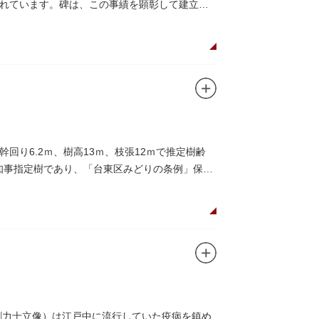
れています。碑は、この事績を顕彰して建立さ
り6.2ｍ、樹高13ｍ、枝張12ｍで推定樹齢
都知事指定樹であり、「台東区みどりの条例」保護
剛力士立像）は江戸中に流行していた疫病を鎮め