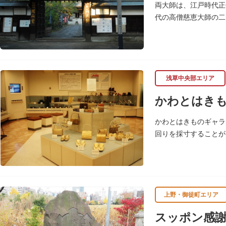
両大師は、江戸時代正
代の高僧慈恵大師の二
海僧正坐像は有形文化
浅草中央部エリア
かわとはき
かわとはきものギャラ
回りを採寸することが
上野・御徒町エリア
スッポン感