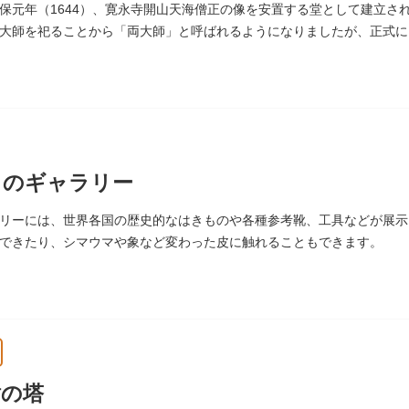
保元年（1644）、寛永寺開山天海僧正の像を安置する堂として建立さ
大師を祀ることから「両大師」と呼ばれるようになりましたが、正式に
財に指定されています。
ものギャラリー
リーには、世界各国の歴史的なはきものや各種参考靴、工具などが展示
できたり、シマウマや象など変わった皮に触れることもできます。
謝の塔