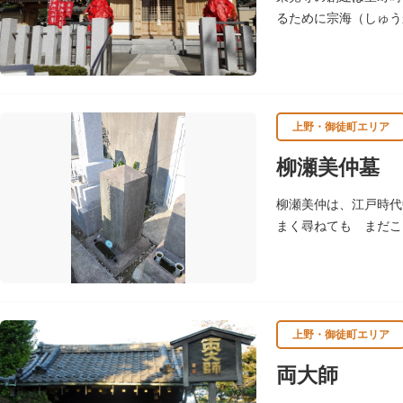
るために宗海（しゅう
悪いところがあれば、
上野・御徒町エリア
柳瀬美仲墓
柳瀬美仲は、江戸時代
まく尋ねても まだこ
し、「隠口先生美仲甫
上野・御徒町エリア
両大師