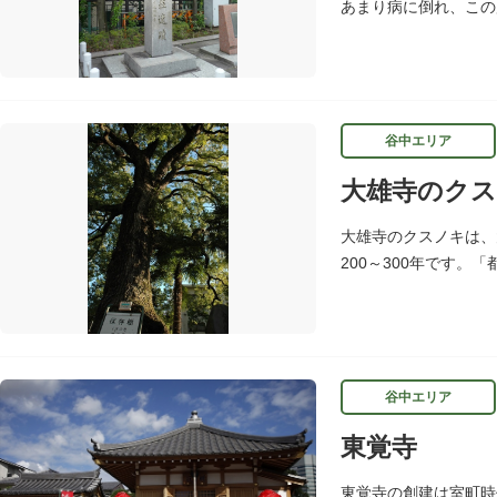
あまり病に倒れ、この
れたものです。対鴎荘
谷中エリア
大雄寺のク
大雄寺のクスノキは、
200～300年です
樹木です。
谷中エリア
東覚寺
東覚寺の創建は室町時