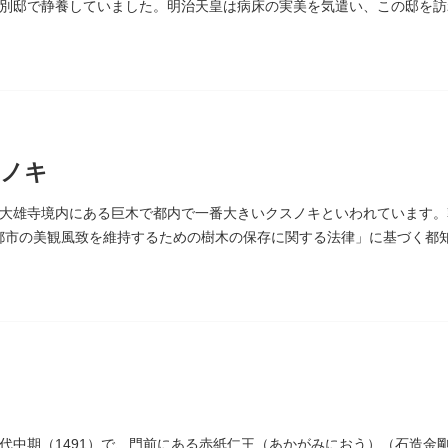
別邸で静養していました。明治天皇は病床の実美を気遣い、この邸を訪
は、多摩市連光寺に移築されました。
スノキ
大雄寺境内にある巨木で都内で一番大きいクスノキといわれています。幹回
。「都市の美観風致を維持するための樹木の保存に関する法律」に基づく
代中期（1491）で、門前にある赤紙仁王（あかがみにおう）（石造金