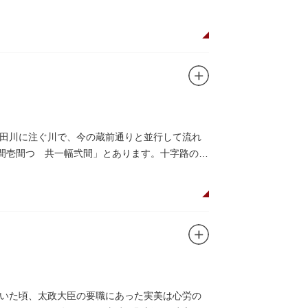
田川に注ぐ川で、今の蔵前通りと並行して流れ
袖間壱間つゞ共一幅弐間」とあります。十字路の東
いた頃、太政大臣の要職にあった実美は心労の