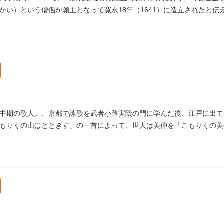
かい）という僧侶が願主となって寛永18年（1641）に造立されたと
仁王像の同じところに赤紙を貼ると病気が治ると信仰されています。
中期の歌人。、京都で詠歌を武者小路実陰の門に学んだ後、江戸に出て
もりくの山ほととぎす」の一首によって、世人は美仲を「こもりくの美仲
之墓」と刻まれた墓が教證寺（きょうしょうじ）にあります。