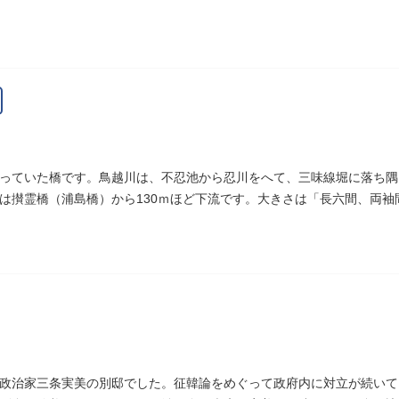
発祥の地としても知られています。
っていた橋です。鳥越川は、不忍池から忍川をへて、三味線堀に落ち隅
は攅霊橋（浦島橋）から130ｍほど下流です。大きさは「長六間、両
碑があります。
政治家三条実美の別邸でした。征韓論をめぐって政府内に対立が続いて