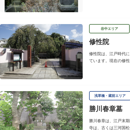
聖徳寺（しょうとくじ
谷中エリア
修性院
修性院は、江戸時代に
ています。現在の修性
るうちに日が暮れてし
浅草橋・蔵前エリア
勝川春章墓
勝川春章は、江戸末期
寺は、古くは三河国松