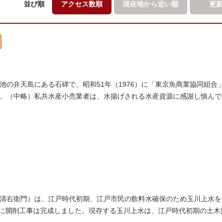
並び順
アクセス数順
現在地から
近い順
更
池の弁天島にある石碑で、昭和51年（1976）に「東京魚商業協同組
、（中略）私共水産小売業者は、水揚げされる水産資源に感謝し慎んで
」とあります。
清右衛門）は、江戸時代初期、江戸市民の飲料水確保のため玉川上水を
4）に開削工事は完成しました。現存する玉川上水は、江戸時代初期の土