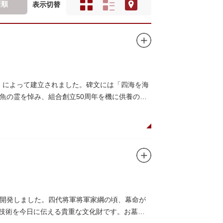
新順
表示切替
合」によって建立されました。碑文には「四海を海
魚の霊を悼み、組合創立50周年を機に供養のた
開発しました。四代将軍将軍家綱の頃、幕命が
木技術を今日に伝える貴重な文化財です。お墓は