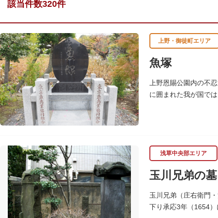
該当件数320件
上野・御徒町エリア
魚塚
上野恩賜公園内の不忍
に囲まれた我が国では
めこの塚を建立します
浅草中央部エリア
玉川兄弟の墓
玉川兄弟（庄右衛門・
下り承応3年（165