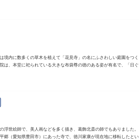
）にあります。
は境内に数多くの草木を植えて「花見寺」の名にふさわしい庭園をつく
院は、本堂に祀られている大きな布袋尊の徳のある姿が有名で、「日ぐ
まった、という言い伝えです。
の浮世絵師で、美人画などを多く描き、葛飾北斎の師でもありました。
平郷（愛知県豊田市）にあった寺で、徳川家康が現在地に移転したとい