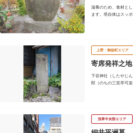
滋養のため、食材とし
ます。塔自体はスッポ
上野・御徒町エリア
寄席発祥之地
下谷神社（したやじん
郎（のちの三笑亭可楽
浅草中央部エリア
細井平洲墓