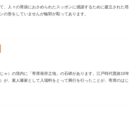
て、人々の胃袋におさめられたスッポンに感謝するために建立された塔
ンの形をしていませんが輪郭が彫ってあります。
じゃ）の境内に「寄席発祥之地」の石碑があります。江戸時代寛政10年
）が、素人噺家として入場料をとって興行を行ったことが、寄席のはじ