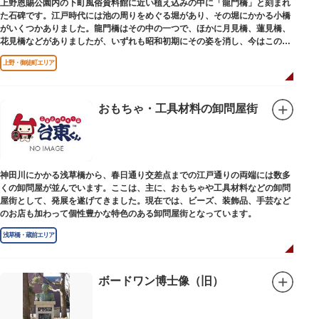
上野恩賜公園内の下町風俗資料館に近い植え込みの中に「龍門橋」と刻まれ
た石碑です。江戸時代には池の周りをめぐる堀があり、その堀にかかる小橋
がいくつかありました。龍門橋はその中の一つで、ほかに月見橋、蓮見橋、
花見橋などがありましたが、いずれも昭和初期にその姿を消し、今はこの石
碑にその名残がわずかに残るだけです。
上野・御徒町エリア
おもちゃ・工具材料の卸問屋街
神田川にかかる浅草橋から、春日通り交差点までの江戸通りの両端には数多
くの卸問屋が並んでいます。ここは、主に、おもちゃや工具材料などの卸問
屋街として、発展を遂げてきました。現在では、ビーズ、装飾品、手芸など
のお店も加わって個性豊かな特色のある卸問屋街となっています。
浅草橋・蔵前エリア
ボードワン博士像（旧）