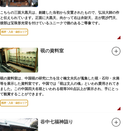
こちらの三面大黒天は、創建した当初から安置されたもので、弘法大師の作
と伝えられています。正面に大黒天、向かって右は弁財天、左が毘沙門天、
後部は宝珠形光背を付けているユニークで徳のあるご尊像です。
根岸・入谷・金杉エリア
硯の資料室
硯の資料室は、中国硯の研究に力を注ぐ楠文夫氏が蒐集した硯・石印・水滴
等を展示した資料室です。中国では「硯は文人の魂」といわれ愛用されてき
ました。この中国四大名硯といわれる硯等300点以上が展示され、手にとっ
て観賞することができます。
根岸・入谷・金杉エリア
谷中七福神詣り