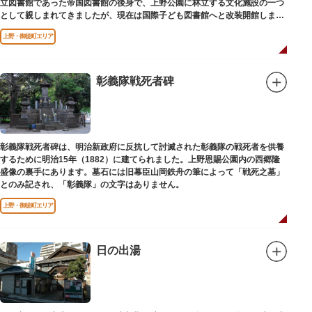
立図書館であった帝国図書館の後身で、上野公園に林立する文化施設の一つ
として親しまれてきましたが、現在は国際子ども図書館へと改装開館しまし
た。
上野・御徒町エリア
彰義隊戦死者碑
彰義隊戦死者碑は、明治新政府に反抗して討滅された彰義隊の戦死者を供養
するために明治15年（1882）に建てられました。上野恩賜公園内の西郷隆
盛像の裏手にあります。墓石には旧幕臣山岡鉄舟の筆によって「戦死之墓」
とのみ記され、「彰義隊」の文字はありません。
上野・御徒町エリア
日の出湯