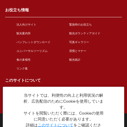
お役立ち情報
法人向けサイト
緊急時のお役立ち
観光案内所
観光ボランティアガイド
パンフレットダウンロード
写真ギャラリー
ユニバーサルツーリズム
習慣とマナー
食の多様性
観光統計
リンク集
このサイトについて
当サイトでは、利便性の向上と利用状況の解
このサイトについて
広告掲載について
析、広告配信のためにCookieを使用していま
お問い合わせ
す。
サイトを閲覧いただく際には、Cookieの使用
に同意いただく必要があります。
台東区役所観光課
詳細は
このサイトについて
をご確認くださ
〒110-8615 東京都台東区東上野4丁目5番6号