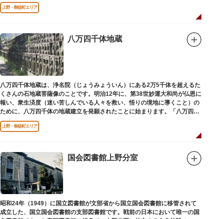
建立されました。
上野・御徒町エリア
八万四千体地蔵
八万四千体地蔵は、浄名院（じょうみょういん）にある2万5千体を超えるた
くさんの石地蔵菩薩像のことです。明治12年に、第38世妙運大和尚が仏恩に
報い、衆生済度（迷い苦しんでいる人々を救い、悟りの境地に導くこと）の
ために、八万四千体の地蔵建立を発願されたことに始まります。「八万四
千」とは仏法で無数の意味を示します。この石地蔵尊は全国各地にも造立さ
上野・御徒町エリア
れており、これまで約5万体の石地蔵尊が造立され、今も増え続けていま
す。
国会図書館上野分室
昭和24年（1949）に国立図書館が文部省から国立国会図書館に移管されて
成立した、国立国会図書館の支部図書館です。戦前の日本において唯一の国