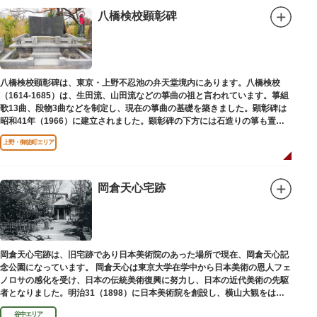
八橋検校顕彰碑
八橋検校顕彰碑は、東京・上野不忍池の弁天堂境内にあります。八橋検校
（1614-1685）は、生田流、山田流などの箏曲の祖と言われています。箏組
歌13曲、段物3曲などを制定し、現在の箏曲の基礎を築きました。顕彰碑は
昭和41年（1966）に建立されました。顕彰碑の下方には石造りの箏も置か
れています。
上野・御徒町エリア
岡倉天心宅跡
岡倉天心宅跡は、旧宅跡であり日本美術院のあった場所で現在、岡倉天心記
念公園になっています。 岡倉天心は東京大学在学中から日本美術の恩人フェ
ノロサの感化を受け、日本の伝統美術復興に努力し、日本の近代美術の先駆
者となりました。明治31（1898）に日本美術院を創設し、横山大観をはじ
め優れた画家を世に送り出しました。
谷中エリア