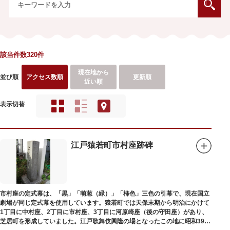
該当件数320件
現在地から
並び順
アクセス数順
更新順
近い順
表示切替
江戸猿若町市村座跡碑
市村座の定式幕は、「黒」「萌葱（緑）」「柿色」三色の引幕で、現在国立
劇場が同じ定式幕を使用しています。猿若町では天保末期から明治にかけて
1丁目に中村座、2丁目に市村座、3丁目に河原崎座（後の守田座）があり、
芝居町を形成していました。江戸歌舞伎興隆の場となったこの地に昭和39年