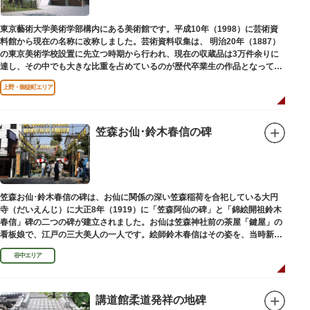
東京藝術大学美術学部構内にある美術館です。平成10年（1998）に芸術資
料館から現在の名称に改称しました。芸術資料収集は、 明治20年（1887）
の東京美術学校設置に先立つ時期から行われ、現在の収蔵品は3万件余りに
達し、その中でも大きな比重を占めているのが歴代卒業生の作品となってい
ます。
上野・御徒町エリア
笠森お仙･鈴木春信の碑
笠森お仙･鈴木春信の碑は、お仙に関係の深い笠森稲荷を合祀している大円
寺（だいえんじ）に大正8年（1919）に「笠森阿仙の碑」と「錦絵開祖鈴木
春信」碑の二つの碑が建立されました。お仙は笠森神社前の茶屋「鍵屋」の
看板娘で、江戸の三大美人の一人です。絵師鈴木春信はその姿を、当時新し
い絵画様式である多色刷り版画「錦絵」に描きました。
谷中エリア
講道館柔道発祥の地碑