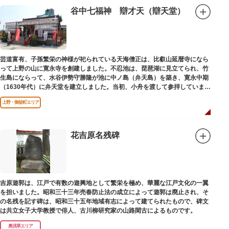
谷中七福神 辯才天（辯天堂）
芸道富有、子孫繁栄の神様が祀られている天海僧正は、比叡山延暦寺になら
って上野の山に寛永寺を創建しました。不忍池は、琵琶湖に見立てられ、竹
生島にならって、水谷伊勢守勝隆が池に中ノ島（弁天島）を築き、寛永中期
（1630年代）に弁天堂を建立しました。当初、小舟を渡して参拝していまし
たが、後に橋が架けられました。
上野・御徒町エリア
花吉原名残碑
吉原遊郭は、江戸で有数の遊興地として繁栄を極め、華麗な江戸文化の一翼
を担いました。昭和三十三年売春防止法の成立によって遊郭は廃止され、そ
の名残を記す碑は、昭和三十五年地域有志によって建てられたもので、碑文
は共立女子大学教授で俳人、古川柳研究家の山路閑古によるものです。
奥浅草エリア