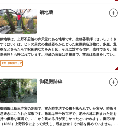
銅地蔵
銅地蔵は、上野不忍池の弁天堂にある地蔵です。生殖器崇拝（せいしょくき
すうはい）は、ヒトの男女の生殖器をかたどった象徴的造形物に、多産、豊
穣などをもたらす呪術的な力をみとめ、それに対する信仰、崇拝であり、性
器崇拝とも呼ばれています。地蔵の背面は男根形で、前面は陰形をしていま
す。
上野・御徒町エリア
御隠殿跡碑
御隠殿は輪王寺宮の別邸で、寛永時本坊で公務を執られていた宮が、時折り
息抜きにこられた屋敷です。敷地は三千数百坪で、老松の林に囲まれた池を
持つ優雅な庭園で、ここから眺める月が美しかったといわれます。慶応4年
（1868）上野戦争によって焼失し、現在は全くその跡を留めていません。根