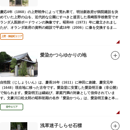
慶応4年（1868）の上野戦争によって荒れ果て、明治新政府が病院建設を決
めていた上野の山を、近代的な公園にすべきと提言した長崎医学校教官でオ
ランダ人医師ボードウィンの胸像です。昭和48（1973）年に建立されまし
たが、オランダ政府の資料の錯誤で平成18年（2006）に像を交換するまで
は博士の弟の像でした。
上野・御徒町エリア
愛染かつらゆかりの地
自性院（じしょういん）は、慶長16年（1611）に神田に創建、慶安元年
（1648）現在地に移った古寺です。愛染堂に安置した愛染明王像（非公開）
で知られます。愛染明王は縁結び、家庭円満の対象として信仰されていま
す。文豪川口松太郎の昭和初期の名作「愛染かつら」は、愛染明王像と本堂
前にあった桂の古木にヒントを得た作品だといわれます。
谷中エリア
浅草迷子しらせ石標