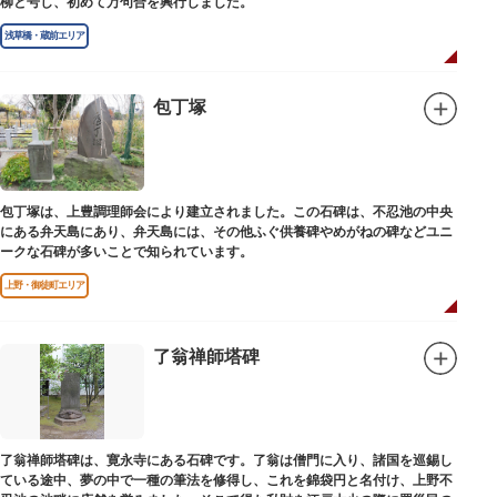
柳と号し、初めて万句合を興行しました。
浅草橋・蔵前エリア
包丁塚
包丁塚は、上豊調理師会により建立されました。この石碑は、不忍池の中央
にある弁天島にあり、弁天島には、その他ふぐ供養碑やめがねの碑などユニ
ークな石碑が多いことで知られています。
上野・御徒町エリア
了翁禅師塔碑
了翁禅師塔碑は、寛永寺にある石碑です。了翁は僧門に入り、諸国を巡錫し
ている途中、夢の中で一種の筆法を修得し、これを錦袋円と名付け、上野不