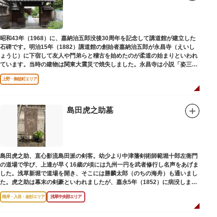
昭和43年（1968）に、嘉納治五郎没後30周年を記念して講道館が建立した
石碑です。明治15年（1882）講道館の創始者嘉納治五郎が永昌寺（えいし
ょうじ）に下宿して友人や門弟らと稽古を始めたのが柔道の始まりといわれ
ています。当時の建物は関東大震災で焼失しました。永昌寺は小説「姿三四
郎」に登場する隆昌寺のモデルでもあります。
上野・御徒町エリア
島田虎之助墓
島田虎之助、直心影流島田派の剣客。幼少より中津藩剣術師範堀十郎左衛門
の道場で学び、上達が早く16歳の頃には九州一円を武者修行し名声をあげま
した。浅草新堀で道場を開き、そこには勝麟太郎（のちの海舟）も通いまし
た。虎之助は幕末の剣豪といわれましたが、嘉永5年（1852）に病没しまし
た。お墓は正定寺（しょうじょうじ）にあります。
根岸・入谷・金杉エリア
浅草中央部エリア