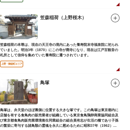
笠森稲荷（上野桜木）
笠森稲荷の本尊は、現在の天王寺の境内にあった養寿院末寺福泉院に祀られ
ていました。明治3年（1870）にこの寺が廃寺になり、現在は江戸百観音の
札所として信仰を集めていた養寿院に遷つされています。
上野・御徒町エリア
鳥塚
鳥塚は、弁天堂のほぼ裏側に位置する大きな塚です。この鳥塚は東京都内に
店舗を有する食鳥肉の販売業者が組織している東京食鳥鶏卵商業協同組合及
び東京都食鳥肉販売業環境衛生同業組合の組合員有志が生活の糧であり子孫
の繁栄に寄与する諸鳥類の霊魂を永久に慰めるために昭和37年（1962）に