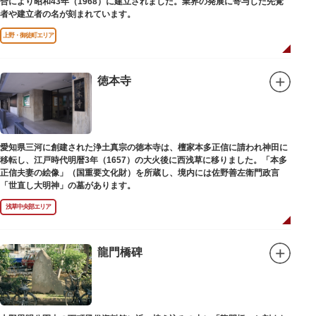
合により昭和43年（1968）に建立されました。業界の発展に寄与した先覚
者や建立者の名が刻まれています。
上野・御徒町エリア
徳本寺
愛知県三河に創建された浄土真宗の徳本寺は、檀家本多正信に請われ神田に
移転し、江戸時代明暦3年（1657）の大火後に西浅草に移りました。「本多
正信夫妻の絵像」（国重要文化財）を所蔵し、境内には佐野善左衛門政言
「世直し大明神」の墓があります。
浅草中央部エリア
龍門橋碑