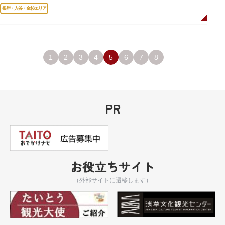
岸薬師堂（ねぎしやくしどう）にあります。
根岸・入谷・金杉エリア
1
2
3
4
5
6
7
8
PR
お役立ちサイト
（外部サイトに遷移します）