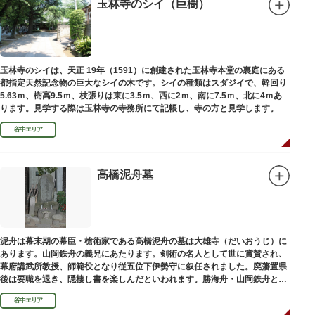
絵馬をつけ、色紙・福絵に御朱印をいただきながら巡拝しましょう。
玉林寺のシイ（巨樹）
江戸文化発祥の地といわれる浅草には、観音様の境内を中心として広く各所
に名所・旧跡があります。七福神をめぐる途中、これらの名跡も訪ねながら
江戸文化の面影を偲んでみてはいかがでしょうか。
御利益にあやかりながらの散策は、福徳と心の安らぎを与えてくれることで
玉林寺のシイは、天正 19年（1591）に創建された玉林寺本堂の裏庭にある
しょう。
都指定天然記念物の巨大なシイの木です。シイの種類はスダジイで、幹回り
5.63ｍ、樹高9.5ｍ、枝張りは東に3.5ｍ、西に2ｍ、南に7.5ｍ、北に4ｍあ
ります。見学する際は玉林寺の寺務所にて記帳し、寺の方と見学します。
谷中エリア
高橋泥舟墓
泥舟は幕末期の幕臣・槍術家である高橋泥舟の墓は大雄寺（だいおうじ）に
あります。山岡鉄舟の義兄にあたります。剣術の名人として世に賞賛され、
幕府講武所教授、師範役となり従五位下伊勢守に叙任されました。廃藩置県
後は要職を退き、隠棲し書を楽しんだといわれます。勝海舟・山岡鉄舟と共
に幕末の三舟といわれています。
谷中エリア