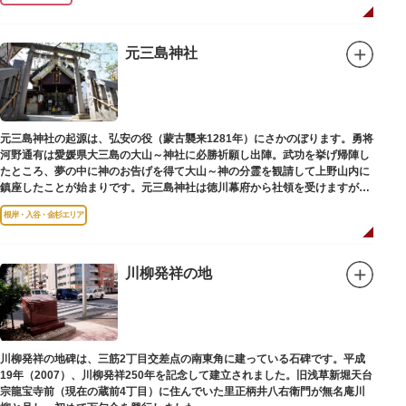
元三島神社
元三島神社の起源は、弘安の役（蒙古襲来1281年）にさかのぼります。勇将
河野通有は愛媛県大三島の大山～神社に必勝祈願し出陣。武功を挙げ帰陣し
たところ、夢の中に神のお告げを得て大山～神の分霊を観請して上野山内に
鎮座したことが始まりです。元三島神社は徳川幕府から社領を受けますが、
御用地となったために上野から浅草へ移転し、現在の地に至ります。
根岸・入谷・金杉エリア
川柳発祥の地
川柳発祥の地碑は、三筋2丁目交差点の南東角に建っている石碑です。平成
19年（2007）、川柳発祥250年を記念して建立されました。旧浅草新堀天台
宗龍宝寺前（現在の蔵前4丁目）に住んでいた里正柄井八右衛門が無名庵川