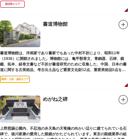
（1964）に跡碑が建てられました。
奥浅草エリア
書道博物館
書道博物館は、洋画家であり書家でもあった中村不折により、昭和11年
（1936）に開館されました。博物館には、亀甲獣骨文、青銅器、石碑、鏡
鑑、拓本、経巻文書など不折が書道研究のために収集した、中国、日本の書
道に関する古美術品、考古出土品など重要文化財12点、重要美術品5点を含
む約16000点が収蔵されています。
根岸・入谷・金杉エリア
めがね之碑
上野恩賜公園内、不忍池の弁天島の天竜橋の向かい辺りに建てられている石
碑で、徳川家康の愛用した眼鏡がかたどられています。東京の眼鏡業界の組