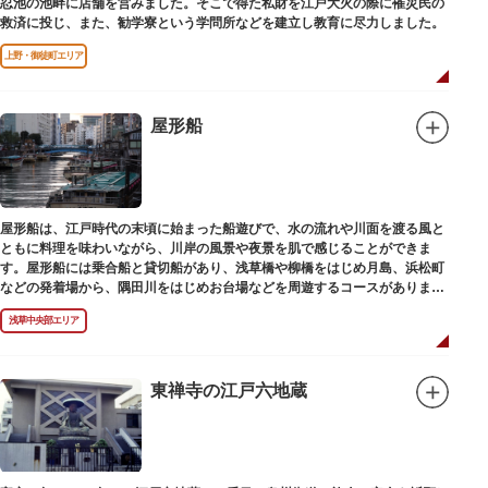
忍池の池畔に店舗を営みました。そこで得た私財を江戸大火の際に罹災民の
救済に投じ、また、勧学寮という学問所などを建立し教育に尽力しました。
上野・御徒町エリア
屋形船
屋形船は、江戸時代の末頃に始まった船遊びで、水の流れや川面を渡る風と
ともに料理を味わいながら、川岸の風景や夜景を肌で感じることができま
す。屋形船には乗合船と貸切船があり、浅草橋や柳橋をはじめ月島、浜松町
などの発着場から、隅田川をはじめお台場などを周遊するコースがありま
す。
浅草中央部エリア
東禅寺の江戸六地蔵