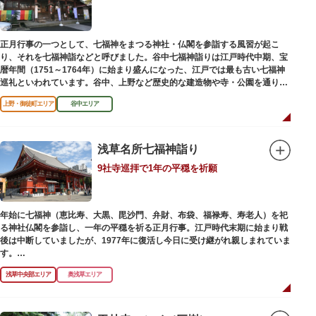
正月行事の一つとして、七福神をまつる神社・仏閣を参詣する風習が起こ
り、それを七福神詣などと呼びました。谷中七福神詣りは江戸時代中期、宝
暦年間（1751～1764年）に始まり盛んになった、江戸では最も古い七福神
巡礼といわれています。谷中、上野など歴史的な建造物や寺・公園を通りな
がら、ゆっくりと一日散策が楽しめるコースになっています。
上野・御徒町エリア
谷中エリア
浅草名所七福神詣り
9社寺巡拝で1年の平穏を祈願
年始に七福神（恵比寿、大黒、毘沙門、弁財、布袋、福禄寿、寿老人）を祀
る神社仏閣を参詣し、一年の平穏を祈る正月行事。江戸時代末期に始まり戦
後は中断していましたが、1977年に復活し今日に受け継がれ親しまれていま
す。
浅草中央部エリア
奥浅草エリア
浅草名所七福神の特徴は福禄寿、寿老人が2社ずつあり、巡る社寺が9ヶ所あ
るところ。九は数の究み、鳩と言う字にも使われていて、鳩は「集まる」と
いう縁起の良い意味を持つ故事に由来しているそうです。福笹に各社寺の福