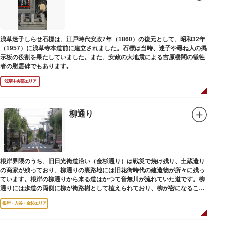
浅草迷子しらせ石標は、江戸時代安政7年（1860）の復元として、昭和32年
（1957）に浅草寺本道前に建立されました。石標は当時、迷子や尋ね人の掲
示板の役割を果たしていました。また、安政の大地震による吉原楼閣の犠牲
者の慰霊碑でもあります｡
浅草中央部エリア
柳通り
根岸界隈のうち、旧日光街道沿い（金杉通り）は戦災で焼け残り、土蔵造り
の商家が残っており、柳通りの裏路地には旧花街時代の建造物が所々に残っ
ています。根岸の柳通りから来る道はかつて音無川が流れていた道です。柳
通りには歩道の両側に柳が街路樹として植えられており、柳が密になるこの
通りがかつて花街のあった界隈です。
根岸・入谷・金杉エリア