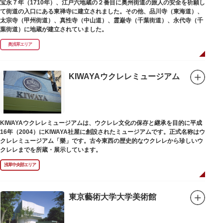
宝永７年（1710年）、江戸六地蔵の２番目に奥州街道の旅人の安全を祈願し
て街道の入口にある東禅寺に建立されました。その他、品川寺（東海道）、
太宗寺（甲州街道）、真性寺（中山道）、霊巌寺（千葉街道）、永代寺（千
葉街道）に地蔵が建立されていました。
奥浅草エリア
KIWAYAウクレレミュージアム
KIWAYAウクレレミュージアムは、ウクレレ文化の保存と継承を目的に平成
16年（2004）にKIWAYA社屋に創設されたミュージアムです。正式名称はウ
クレレミュージアム「樂」です。古今東西の歴史的なウクレレから珍しいウ
クレレまでを所蔵・展示しています。
浅草中央部エリア
東京藝術大学大学美術館