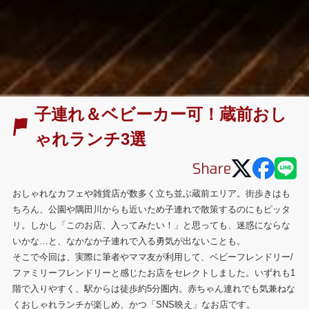
子連れ＆ベビーカー可！蔵前おし
ゃれランチ3選
おしゃれなカフェや雑貨店が数多く立ち並ぶ蔵前エリア。街歩きはも
ちろん、公園や隅田川からも近いため子連れで散策するのにもピッタ
リ。しかし「このお店、入ってみたい！」と思っても、迷惑にならな
いかな…と、なかなか子連れで入る勇気が出ないことも。
そこで今回は、実際に筆者やママ友が利用して、ベビーフレンドリー/
ファミリーフレンドリーと感じたお店をセレクトしました。いずれも1
階で入りやすく、駅からは徒歩約5分圏内。赤ちゃん連れでも気兼ねな
くおしゃれランチが楽しめ、かつ「SNS映え」なお店です。