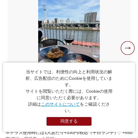
当サイトでは、利便性の向上と利用状況の解
析、広告配信のためにCookieを使用していま
す。
隅田川と東京スカイツリーⓇを一望できるテラス席
サイトを閲覧いただく際には、Cookieの使用
に同意いただく必要があります。
詳細は
このサイトについて
をご確認くださ
こちらのお店にはテラス席（こたつ）もあり、冬でもぬくぬく暖
い。
をとりながら食事が楽しめます。（貸し出し用の半纏もあり）
自家製スイーツやパンケーキなど、カフェ利用でも楽しめます。
同意する
※テラス使用時には1人あたり+330円/税込（平日ランチ）、+550