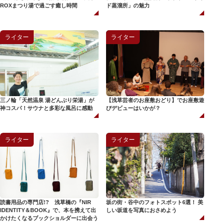
ROXまつり湯で過ごす癒し時間
ド蒸溜所」の魅力
ライター
ライター
三ノ輪「天然温泉 湯どんぶり栄湯」が
【浅草芸者のお座敷おどり】でお座敷遊
神コスパ！サウナと多彩な風呂に感動
びデビューはいかが？
ライター
ライター
読書用品の専門店!? 浅草橋の『NIR
坂の街・谷中のフォトスポット6選！ 美
IDENTITY＆BOOK』で、本を携えて出
しい坂道を写真におさめよう
かけたくなるブックショルダーに出会う