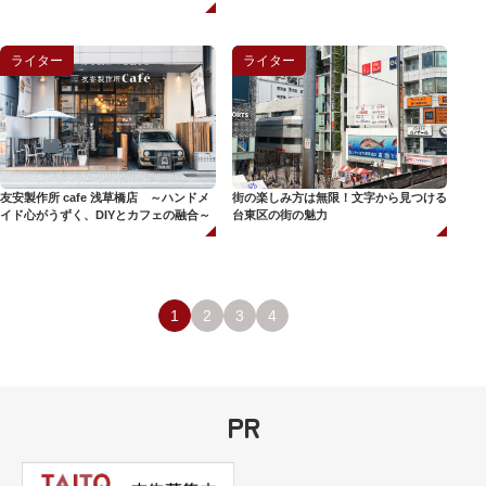
ライター
ライター
友安製作所 cafe 浅草橋店 ～ハンドメ
街の楽しみ方は無限！文字から見つける
イド心がうずく、DIYとカフェの融合～
台東区の街の魅力
1
2
3
4
PR