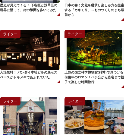
歴史が見えてくる！ 下谷区と浅草区の
日本の書く文化を継承し楽しみ方を提案
境界に沿って、街の隙間を歩いてみた
する「カキモリ」～ものづくりのまち蔵
前から
ライター
ライター
入場無料！ バンダイ本社ビルの展示ス
上野の国立科学博物館(科博)で見つける
ペースがトキメキであふれていた
何億年のロマン！ハチ公から恐竜まで親
子で楽しむ時間旅行
ライター
ライター