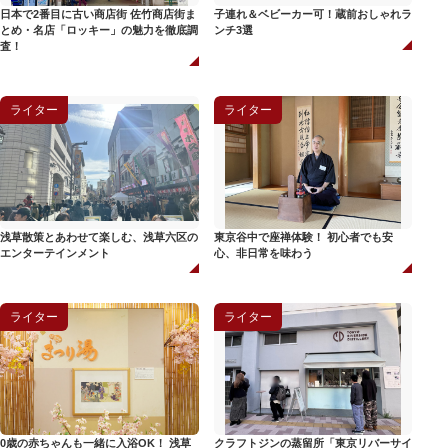
日本で2番目に古い商店街 佐竹商店街ま
子連れ＆ベビーカー可！蔵前おしゃれラ
とめ・名店「ロッキー」の魅力を徹底調
ンチ3選
査！
ライター
ライター
浅草散策とあわせて楽しむ、浅草六区の
東京谷中で座禅体験！ 初心者でも安
エンターテインメント
心、非日常を味わう
ライター
ライター
0歳の赤ちゃんも一緒に入浴OK！ 浅草
クラフトジンの蒸留所「東京リバーサイ