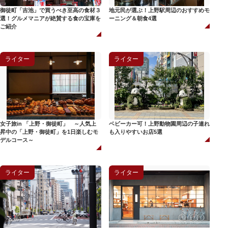
御徒町「吉池」で買うべき至高の食材３
地元民が選ぶ！上野駅周辺のおすすめモ
選！グルメマニアが絶賛する食の宝庫を
ーニング＆朝食4選
ご紹介
ライター
ライター
女子旅in 「上野・御徒町」 ～人気上
ベビーカー可！上野動物園周辺の子連れ
昇中の「上野・御徒町」を1日楽しむモ
も入りやすいお店5選
デルコース～
ライター
ライター