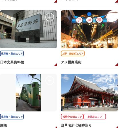
浅草橋・蔵前エリア
上野・御徒町エリア
日本文具資料館
アメ横商店街
浅草橋・蔵前エリア
浅草中央部エリア
奥浅草エリア
厩橋
浅草名所七福神詣り