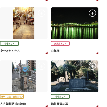
谷中エリア
奥浅草エリア
夕やけだんだん
白鬚橋
根岸・入谷・金杉エリア
谷中エリア
入谷朝顔発祥の地碑
徳川慶喜の墓