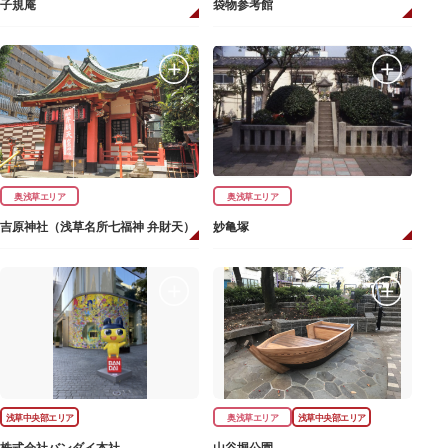
子規庵
袋物参考館
奥浅草エリア
奥浅草エリア
吉原神社（浅草名所七福神 弁財天）
妙亀塚
浅草中央部エリア
奥浅草エリア
浅草中央部エリア