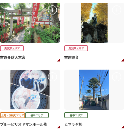
奥浅草エリア
奥浅草エリア
吉原弁財天本宮
吉原観音
上野・御徒町エリア
谷中エリア
谷中エリア
ブルーピリオドマンホール蓋
ヒマラヤ杉