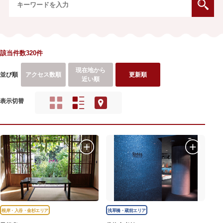
該当件数320件
現在地から
並び順
アクセス数順
更新順
近い順
表示切替
根岸・入谷・金杉エリア
浅草橋・蔵前エリア