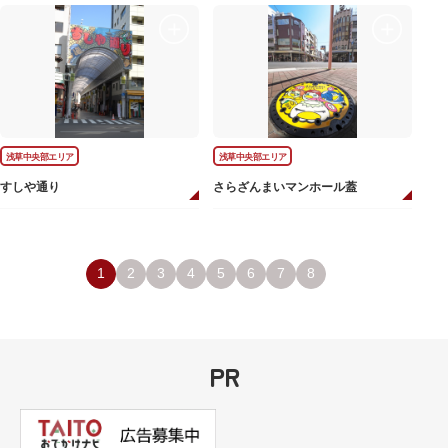
浅草中央部エリア
浅草中央部エリア
すしや通り
さらざんまいマンホール蓋
1
2
3
4
5
6
7
8
PR