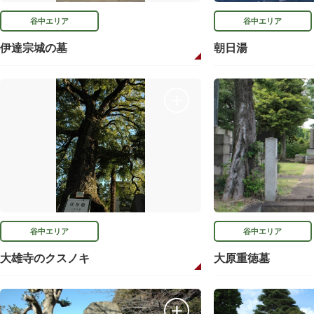
谷中エリア
谷中エリア
伊達宗城の墓
朝日湯
谷中エリア
谷中エリア
大雄寺のクスノキ
大原重徳墓