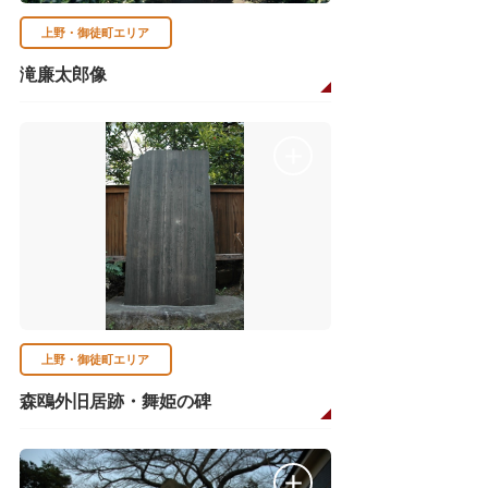
上野・御徒町エリア
滝廉太郎像
上野・御徒町エリア
森鴎外旧居跡・舞姫の碑