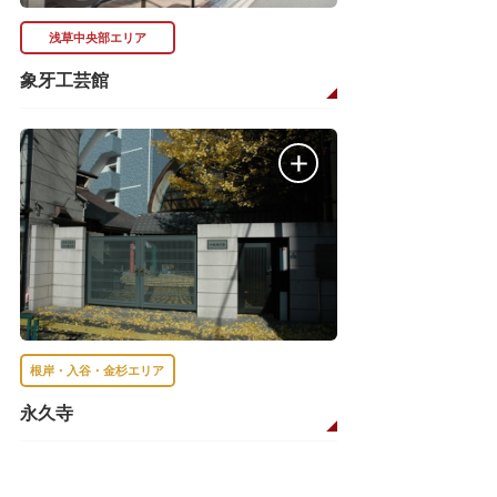
浅草中央部エリア
象牙工芸館
根岸・入谷・金杉エリア
永久寺