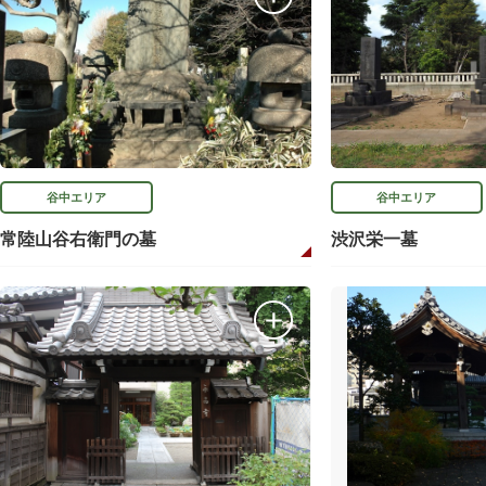
谷中エリア
谷中エリア
常陸山谷右衛門の墓
渋沢栄一墓