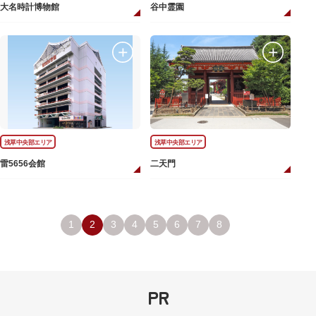
大名時計博物館
谷中霊園
浅草中央部エリア
浅草中央部エリア
雷5656会館
二天門
1
2
3
4
5
6
7
8
PR