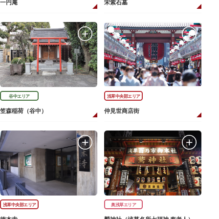
一円庵
宋紫石墓
谷中エリア
浅草中央部エリア
笠森稲荷（谷中）
仲見世商店街
浅草中央部エリア
奥浅草エリア