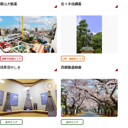
横山大観墓
佐々木信綱墓
浅草中央部エリア
上野・御徒町エリア
浅草花やしき
西郷隆盛銅像
谷中エリア
谷中エリア