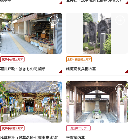
徳本寺
鷲神社（浅草名所七福神 寿老人）
浅草中央部エリア
上野・御徒町エリア
花川戸靴・はきもの問屋街
幡随院長兵衛の墓
浅草中央部エリア
奥浅草エリア
浅草神社（浅草名所七福神 恵比須）
平賀源内墓