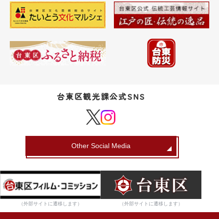
台東区観光課公式SNS
Other Social Media
（外部サイトに遷移します）
（外部サイトに遷移します）