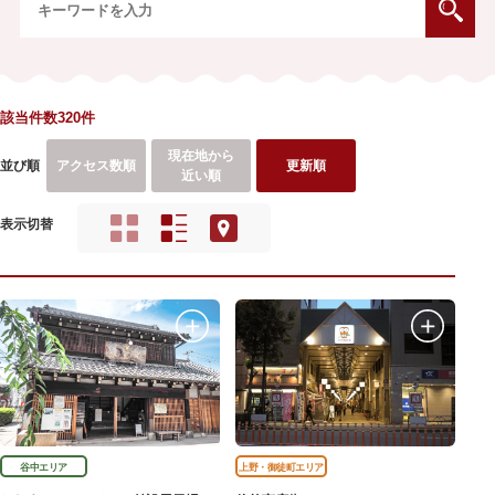
該当件数320件
現在地から
並び順
アクセス数順
更新順
近い順
表示切替
谷中エリア
上野・御徒町エリア