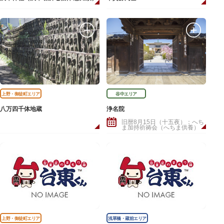
上野・御徒町エリア
谷中エリア
八万四千体地蔵
浄名院
旧暦8月15日（十五夜）：へち
ま加持祈祷会（へちま供養）
上野・御徒町エリア
浅草橋・蔵前エリア