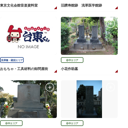
東京文化会館音楽資料室
旧躋寿館跡 浅草医学館跡
浅草橋・蔵前エリア
谷中エリア
おもちゃ・工具材料の卸問屋街
小花作助墓
谷中エリア
谷中エリア