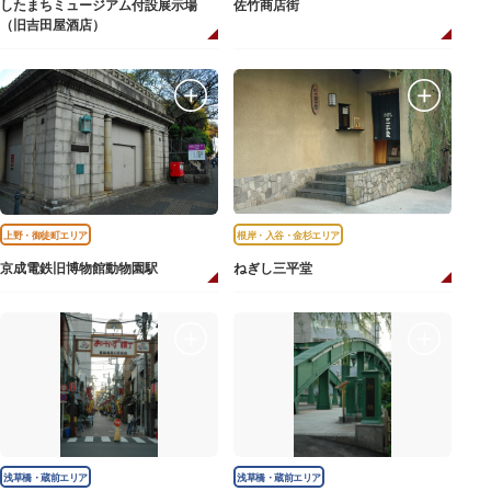
したまちミュージアム付設展示場
佐竹商店街
（旧吉田屋酒店）
上野・御徒町エリア
根岸・入谷・金杉エリア
京成電鉄旧博物館動物園駅
ねぎし三平堂
浅草橋・蔵前エリア
浅草橋・蔵前エリア