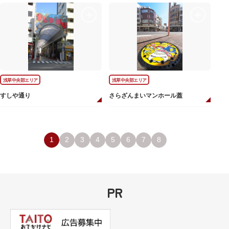
浅草中央部エリア
浅草中央部エリア
すしや通り
さらざんまいマンホール蓋
1
2
3
4
5
6
7
8
PR