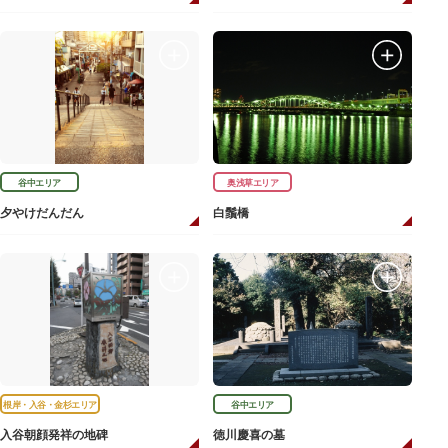
谷中エリア
奥浅草エリア
夕やけだんだん
白鬚橋
根岸・入谷・金杉エリア
谷中エリア
入谷朝顔発祥の地碑
徳川慶喜の墓