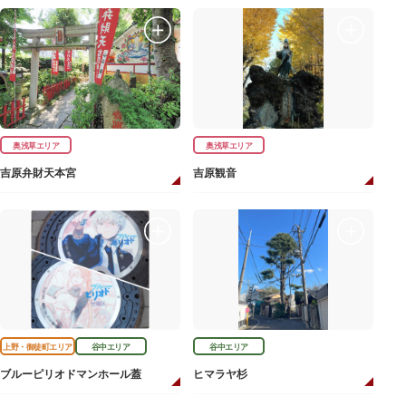
奥浅草エリア
奥浅草エリア
吉原弁財天本宮
吉原観音
上野・御徒町エリア
谷中エリア
谷中エリア
ブルーピリオドマンホール蓋
ヒマラヤ杉