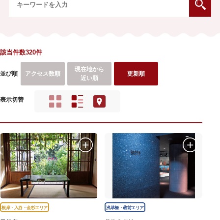
該当件数320件
現在地から
並び順
アクセス数順
更新順
近い順
表示切替
根岸・入谷・金杉エリア
浅草橋・蔵前エリア