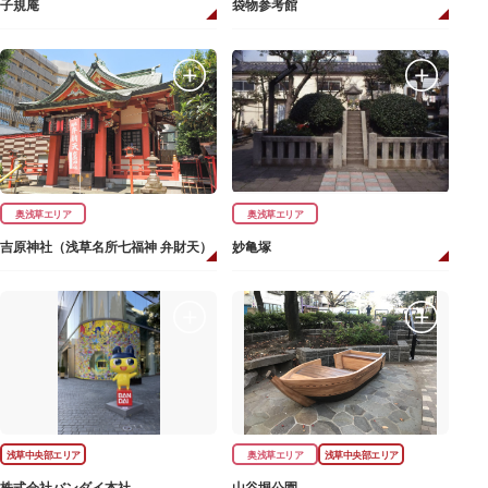
子規庵
袋物参考館
奥浅草エリア
奥浅草エリア
吉原神社（浅草名所七福神 弁財天）
妙亀塚
浅草中央部エリア
奥浅草エリア
浅草中央部エリア