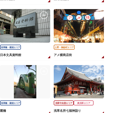
浅草橋・蔵前エリア
上野・御徒町エリア
日本文具資料館
アメ横商店街
浅草橋・蔵前エリア
浅草中央部エリア
奥浅草エリア
厩橋
浅草名所七福神詣り