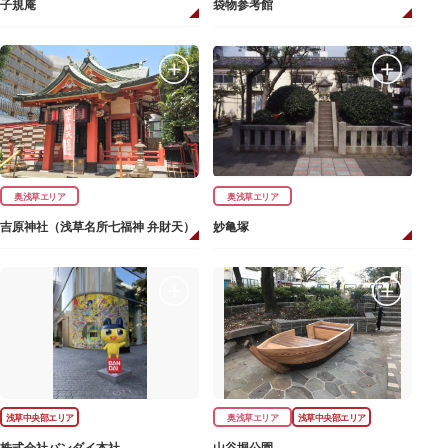
子規庵
袋物参考館
奥浅草エリア
奥浅草エリア
吉原神社（浅草名所七福神 弁財天）
妙亀塚
浅草中央部エリア
奥浅草エリア
浅草中央部エリア