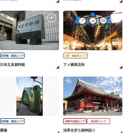
浅草橋・蔵前エリア
上野・御徒町エリア
日本文具資料館
アメ横商店街
浅草橋・蔵前エリア
浅草中央部エリア
奥浅草エリア
厩橋
浅草名所七福神詣り