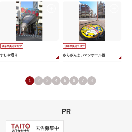
浅草中央部エリア
浅草中央部エリア
すしや通り
さらざんまいマンホール蓋
1
2
3
4
5
6
7
8
PR