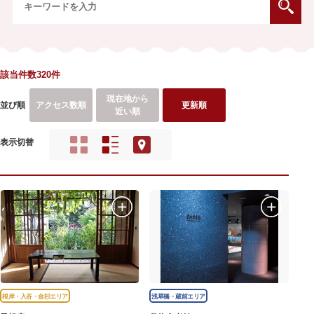
該当件数320件
現在地から
並び順
アクセス数順
更新順
近い順
表示切替
根岸・入谷・金杉エリア
浅草橋・蔵前エリア