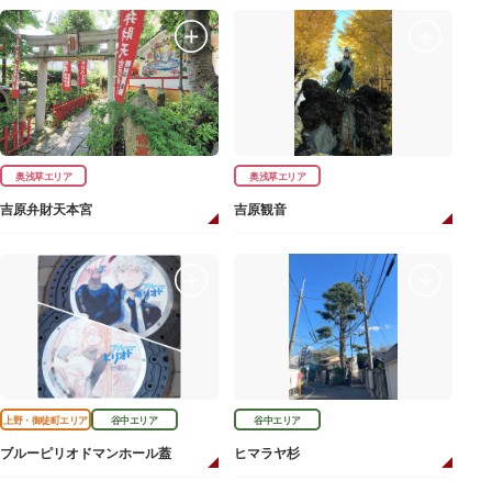
奥浅草エリア
奥浅草エリア
吉原弁財天本宮
吉原観音
上野・御徒町エリア
谷中エリア
谷中エリア
ブルーピリオドマンホール蓋
ヒマラヤ杉