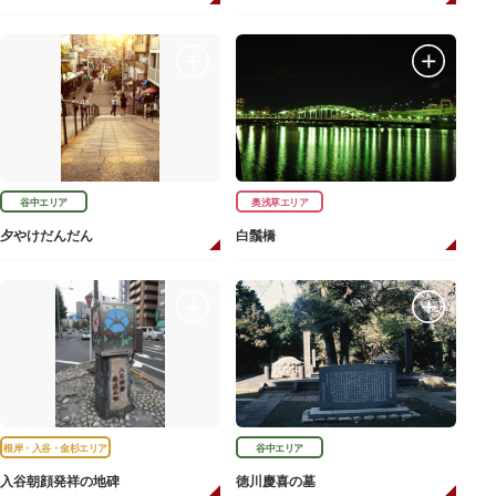
谷中エリア
奥浅草エリア
夕やけだんだん
白鬚橋
根岸・入谷・金杉エリア
谷中エリア
入谷朝顔発祥の地碑
徳川慶喜の墓