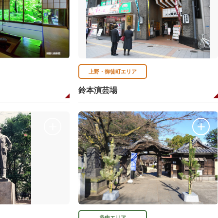
上野・御徒町エリア
鈴本演芸場
谷中エリア