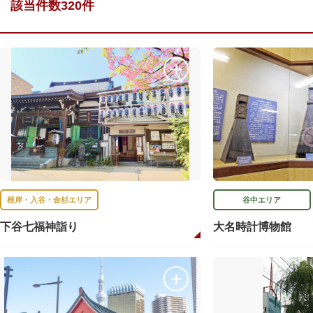
該当件数320件
根岸・入谷・金杉エリア
谷中エリア
下谷七福神詣り
大名時計博物館