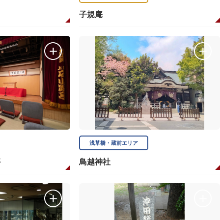
子規庵
浅草橋・蔵前エリア
亭
鳥越神社