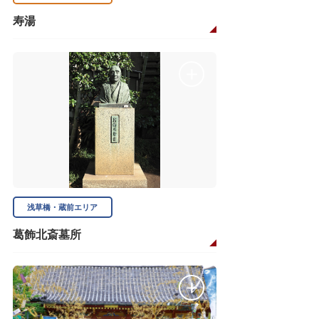
寿湯
浅草橋・蔵前エリア
葛飾北斎墓所