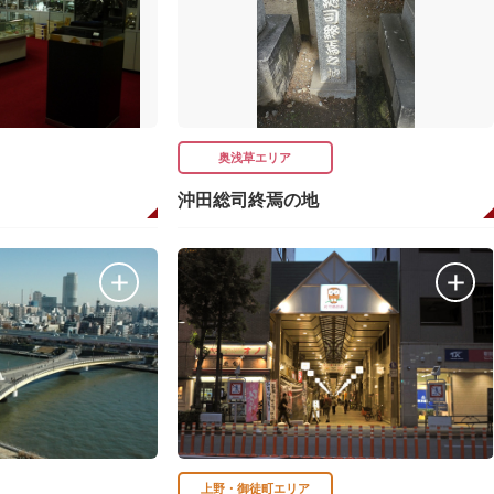
奥浅草エリア
沖田総司終焉の地
上野・御徒町エリア