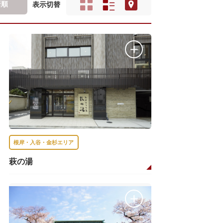
新順
表示切替
根岸・入谷・金杉エリア
萩の湯