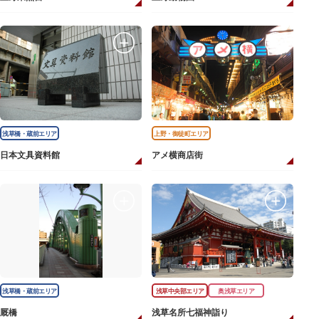
浅草橋・蔵前エリア
上野・御徒町エリア
日本文具資料館
アメ横商店街
浅草橋・蔵前エリア
浅草中央部エリア
奥浅草エリア
厩橋
浅草名所七福神詣り