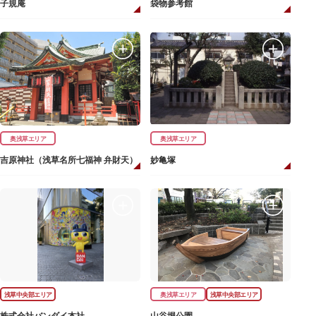
子規庵
袋物参考館
奥浅草エリア
奥浅草エリア
吉原神社（浅草名所七福神 弁財天）
妙亀塚
浅草中央部エリア
奥浅草エリア
浅草中央部エリア