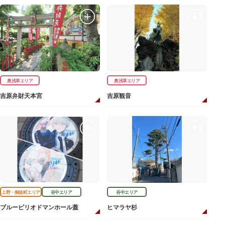
奥浅草エリア
奥浅草エリア
吉原弁財天本宮
吉原観音
上野・御徒町エリア
谷中エリア
谷中エリア
ブルーピリオドマンホール蓋
ヒマラヤ杉