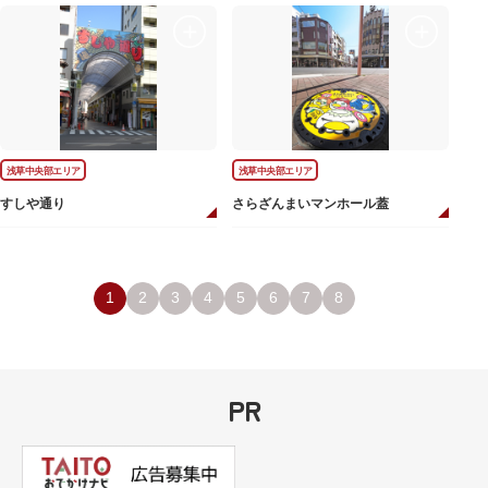
浅草中央部エリア
浅草中央部エリア
すしや通り
さらざんまいマンホール蓋
1
2
3
4
5
6
7
8
PR