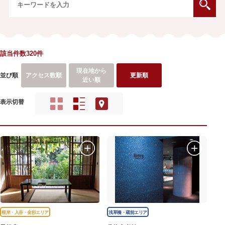
該当件数320件
現在地から
並び順
アクセス数順
更新順
近い順
表示切替
根岸・入谷・金杉エリア
浅草橋・蔵前エリア