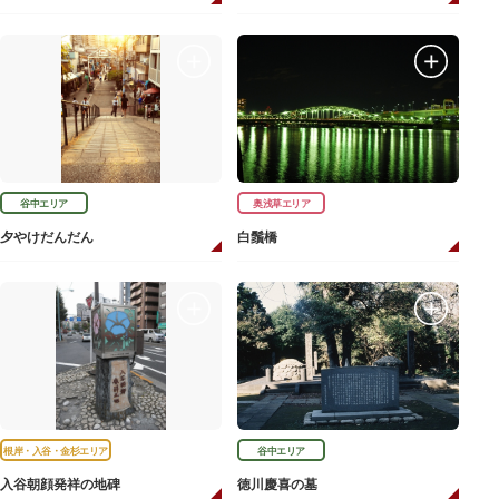
谷中エリア
奥浅草エリア
夕やけだんだん
白鬚橋
根岸・入谷・金杉エリア
谷中エリア
入谷朝顔発祥の地碑
徳川慶喜の墓