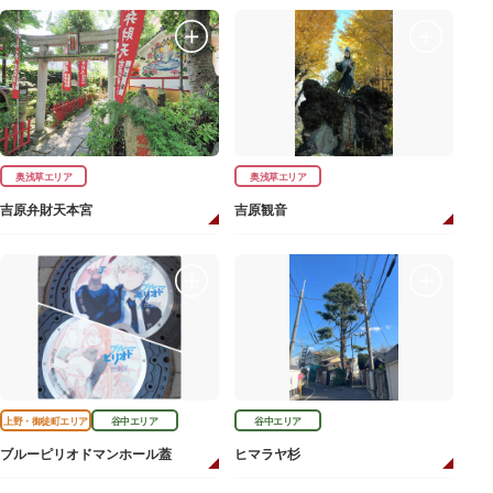
奥浅草エリア
奥浅草エリア
吉原弁財天本宮
吉原観音
上野・御徒町エリア
谷中エリア
谷中エリア
ブルーピリオドマンホール蓋
ヒマラヤ杉