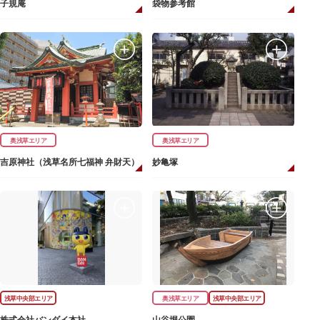
子規庵
袋物参考館
奥浅草エリア
奥浅草エリア
吉原神社（浅草名所七福神 弁財天）
妙亀塚
浅草中央部エリア
奥浅草エリア
浅草中央部エリア