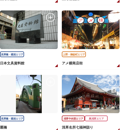
浅草橋・蔵前エリア
上野・御徒町エリア
日本文具資料館
アメ横商店街
浅草橋・蔵前エリア
浅草中央部エリア
奥浅草エリア
厩橋
浅草名所七福神詣り