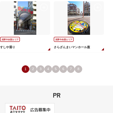
浅草中央部エリア
浅草中央部エリア
すしや通り
さらざんまいマンホール蓋
1
2
3
4
5
6
7
8
PR