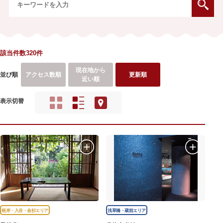
該当件数320件
現在地から
並び順
アクセス数順
更新順
近い順
表示切替
根岸・入谷・金杉エリア
浅草橋・蔵前エリア