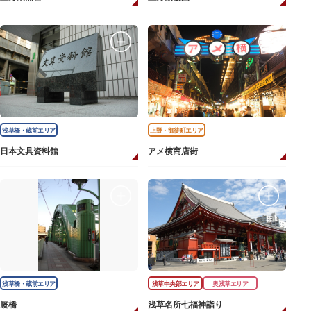
浅草橋・蔵前エリア
上野・御徒町エリア
日本文具資料館
アメ横商店街
浅草橋・蔵前エリア
浅草中央部エリア
奥浅草エリア
厩橋
浅草名所七福神詣り