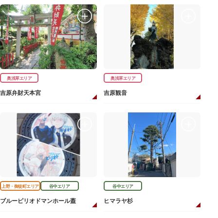
奥浅草エリア
奥浅草エリア
吉原弁財天本宮
吉原観音
上野・御徒町エリア
谷中エリア
谷中エリア
ブルーピリオドマンホール蓋
ヒマラヤ杉