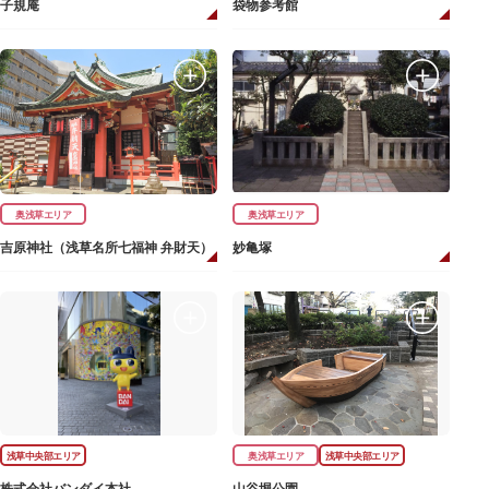
子規庵
袋物参考館
奥浅草エリア
奥浅草エリア
吉原神社（浅草名所七福神 弁財天）
妙亀塚
浅草中央部エリア
奥浅草エリア
浅草中央部エリア