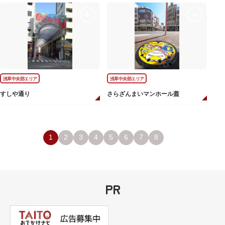
浅草中央部エリア
浅草中央部エリア
すしや通り
さらざんまいマンホール蓋
1
2
3
4
5
6
7
8
PR