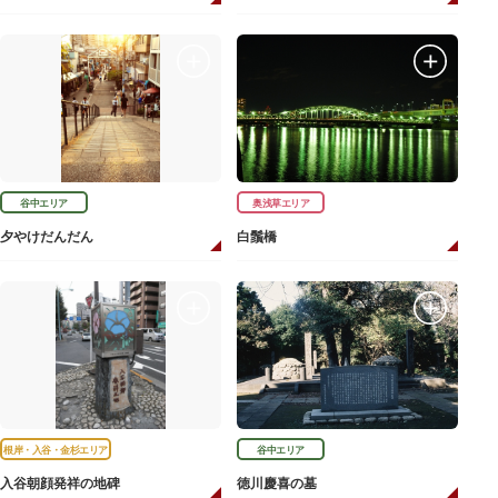
谷中エリア
奥浅草エリア
夕やけだんだん
白鬚橋
根岸・入谷・金杉エリア
谷中エリア
入谷朝顔発祥の地碑
徳川慶喜の墓