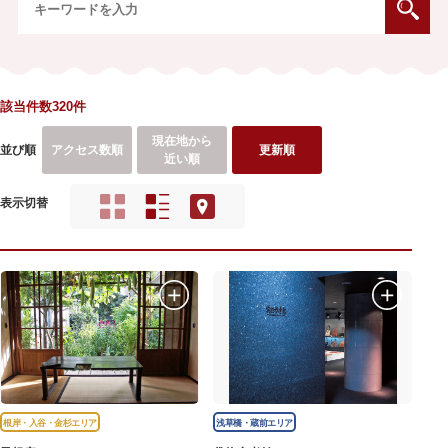
該当件数320件
現在地から
並び順
アクセス数順
更新順
近い順
表示切替
根岸・入谷・金杉エリア
浅草橋・蔵前エリア