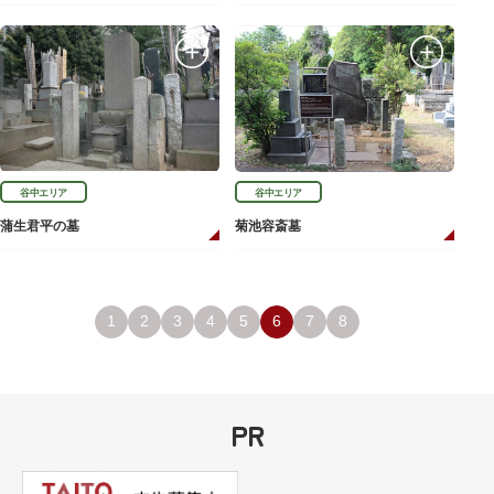
谷中エリア
谷中エリア
蒲生君平の墓
菊池容斎墓
1
2
3
4
5
6
7
8
PR