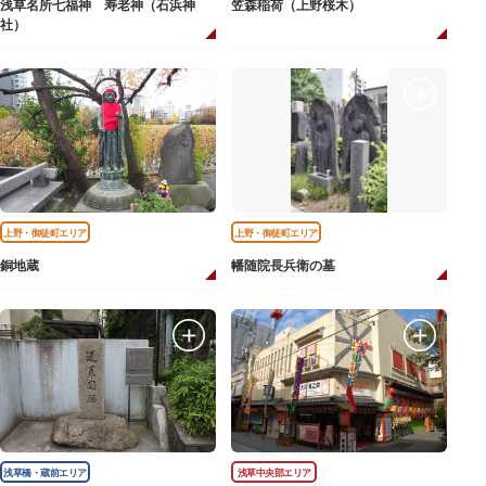
浅草名所七福神 寿老神（石浜神
笠森稲荷（上野桜木）
社）
上野・御徒町エリア
上野・御徒町エリア
銅地蔵
幡随院長兵衛の墓
浅草橋・蔵前エリア
浅草中央部エリア