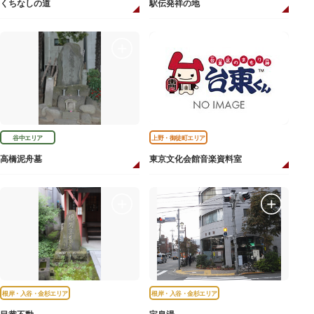
くちなしの道
駅伝発祥の地
谷中エリア
上野・御徒町エリア
高橋泥舟墓
東京文化会館音楽資料室
根岸・入谷・金杉エリア
根岸・入谷・金杉エリア