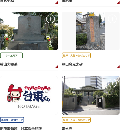
目黄不動
宝泉湯
谷中エリア
根岸・入谷・金杉エリア
横山大観墓
乾山窯元之碑
浅草橋・蔵前エリア
根岸・入谷・金杉エリア
旧躋寿館跡 浅草医学館跡
寿永寺