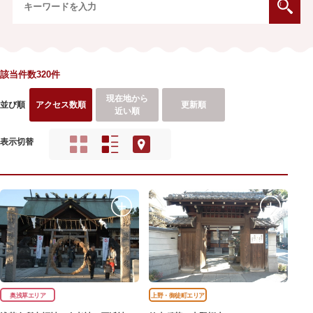
該当件数320件
現在地から
並び順
アクセス数順
更新順
近い順
表示切替
奥浅草エリア
上野・御徒町エリア