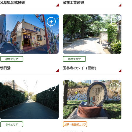
浅草観音戒殺碑
蔵前工業跡碑
谷中エリア
谷中エリア
朝日湯
玉林寺のシイ（巨樹）
谷中エリア
上野・御徒町エリア