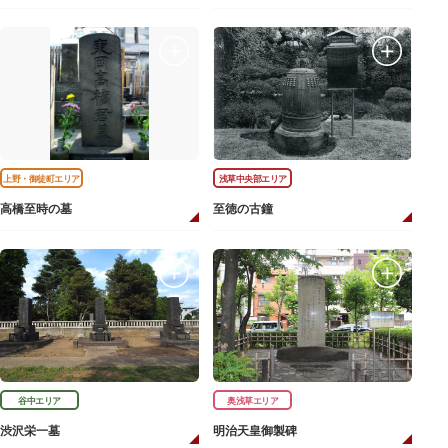
上野・御徒町エリア
浅草中央部エリア
高橋至時の墓
至徳の古鐘
谷中エリア
奥浅草エリア
渋沢栄一墓
明治天皇御製碑