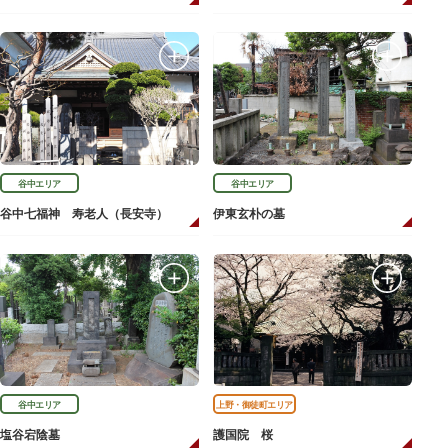
谷中エリア
谷中エリア
谷中七福神 寿老人（長安寺）
伊東玄朴の墓
谷中エリア
上野・御徒町エリア
塩谷宕陰墓
護国院 桜