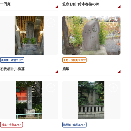
一円庵
笠森お仙･鈴木春信の碑
浅草橋・蔵前エリア
上野・御徒町エリア
初代柄井川柳墓
扇塚
浅草中央部エリア
浅草橋・蔵前エリア