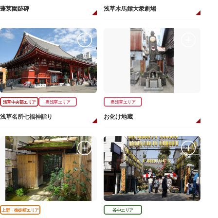
蓬莱園跡碑
浅草木馬館大衆劇場
浅草中央部エリア
奥浅草エリア
奥浅草エリア
浅草名所七福神詣り
お化け地蔵
上野・御徒町エリア
谷中エリア