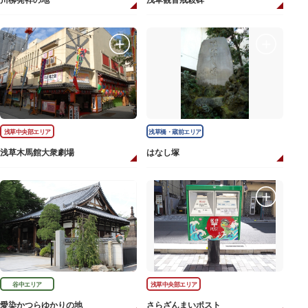
川柳発祥の地
浅草観音戒殺碑
浅草中央部エリア
浅草橋・蔵前エリア
浅草木馬館大衆劇場
はなし塚
谷中エリア
浅草中央部エリア
愛染かつらゆかりの地
さらざんまいポスト