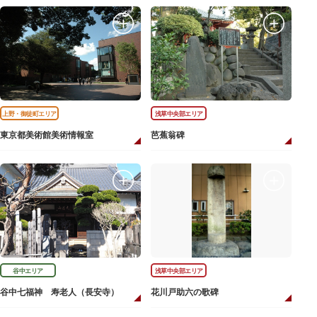
上野・御徒町エリア
浅草中央部エリア
東京都美術館美術情報室
芭蕉翁碑
谷中エリア
浅草中央部エリア
谷中七福神 寿老人（長安寺）
花川戸助六の歌碑