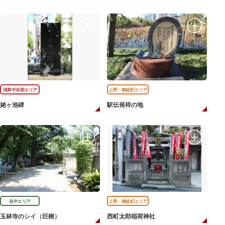
浅草中央部エリア
上野・御徒町エリア
姥ヶ池碑
駅伝発祥の地
谷中エリア
上野・御徒町エリア
玉林寺のシイ（巨樹）
西町太郎稲荷神社