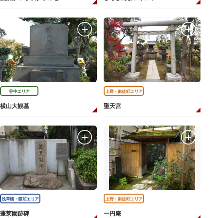
谷中エリア
上野・御徒町エリア
横山大観墓
聖天宮
浅草橋・蔵前エリア
上野・御徒町エリア
蓬莱園跡碑
一円庵