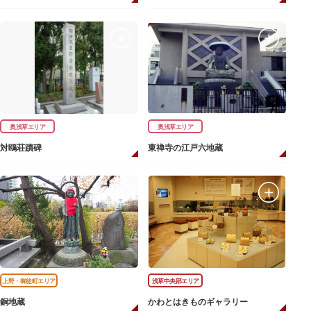
奥浅草エリア
奥浅草エリア
対鴎荘蹟碑
東禅寺の江戸六地蔵
上野・御徒町エリア
浅草中央部エリア
銅地蔵
かわとはきものギャラリー