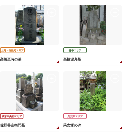
上野・御徒町エリア
谷中エリア
高橋至時の墓
高橋泥舟墓
浅草中央部エリア
奥浅草エリア
佐野善左衛門墓
采女塚の碑