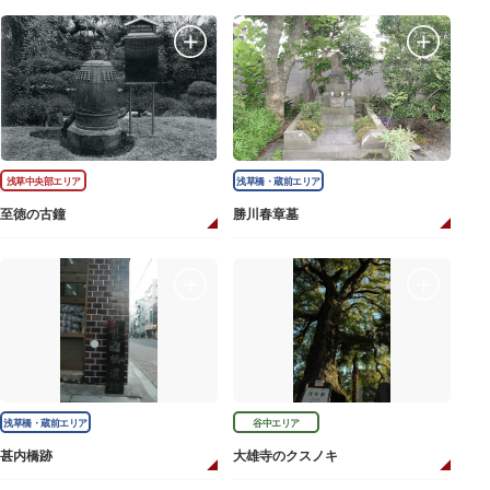
浅草中央部エリア
浅草橋・蔵前エリア
至徳の古鐘
勝川春章墓
浅草橋・蔵前エリア
谷中エリア
甚内橋跡
大雄寺のクスノキ