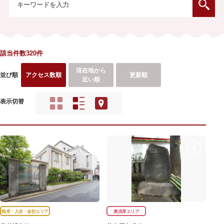
該当件数320件
現在地から
並び順
アクセス数順
更新順
近い順
表示切替
根岸・入谷・金杉エリア
奥浅草エリア