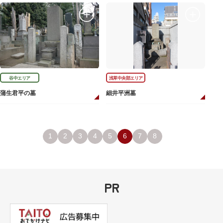
谷中エリア
浅草中央部エリア
蒲生君平の墓
細井平洲墓
1
2
3
4
5
6
7
8
PR