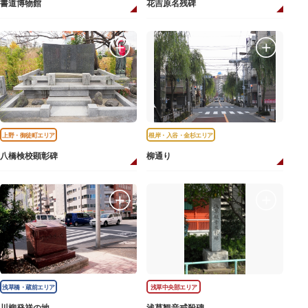
書道博物館
花吉原名残碑
上野・御徒町エリア
根岸・入谷・金杉エリア
八橋検校顕彰碑
柳通り
浅草橋・蔵前エリア
浅草中央部エリア