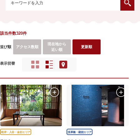
該当件数320件
現在地から
並び順
アクセス数順
更新順
近い順
表示切替
根岸・入谷・金杉エリア
浅草橋・蔵前エリア