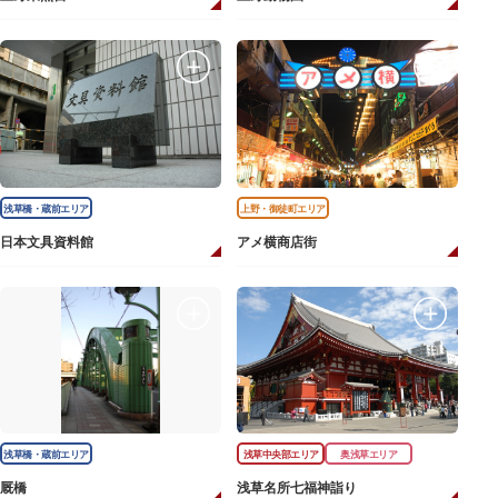
浅草橋・蔵前エリア
上野・御徒町エリア
日本文具資料館
アメ横商店街
浅草橋・蔵前エリア
浅草中央部エリア
奥浅草エリア
厩橋
浅草名所七福神詣り