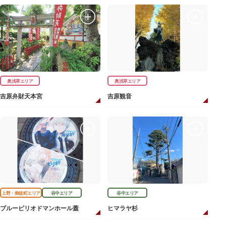
奥浅草エリア
奥浅草エリア
吉原弁財天本宮
吉原観音
上野・御徒町エリア
谷中エリア
谷中エリア
ブルーピリオドマンホール蓋
ヒマラヤ杉