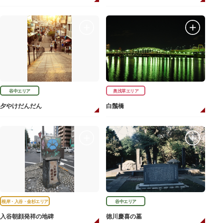
谷中エリア
奥浅草エリア
夕やけだんだん
白鬚橋
根岸・入谷・金杉エリア
谷中エリア
入谷朝顔発祥の地碑
徳川慶喜の墓