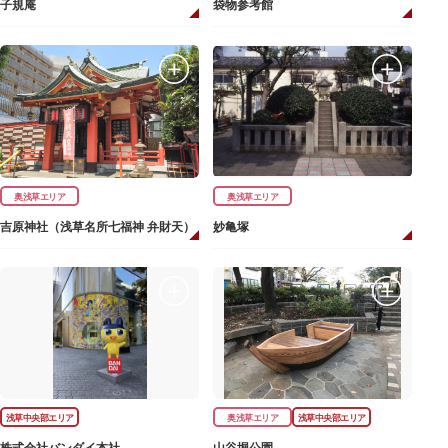
子規庵
袋物参考館
奥浅草エリア
奥浅草エリア
吉原神社（浅草名所七福神 弁財天）
妙亀塚
浅草中央部エリア
奥浅草エリア
浅草中央部エリア