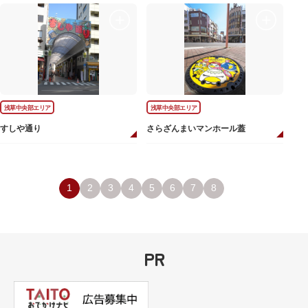
浅草中央部エリア
浅草中央部エリア
すしや通り
さらざんまいマンホール蓋
1
2
3
4
5
6
7
8
PR