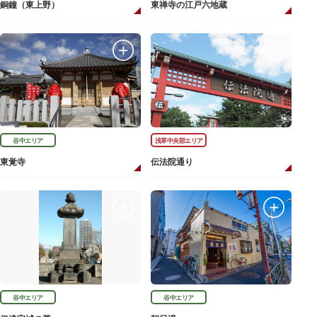
銅鐘（東上野）
東禅寺の江戸六地蔵
谷中エリア
浅草中央部エリア
東覚寺
伝法院通り
谷中エリア
谷中エリア