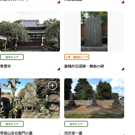
谷中エリア
上野・御徒町エリア
青雲寺
森鴎外旧居跡・舞姫の碑
谷中エリア
谷中エリア
常陸山谷右衛門の墓
渋沢栄一墓