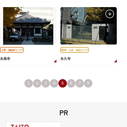
上野・御徒町エリア
根岸・入谷・金杉エリア
永昌寺
永久寺
1
2
3
4
5
6
7
8
PR