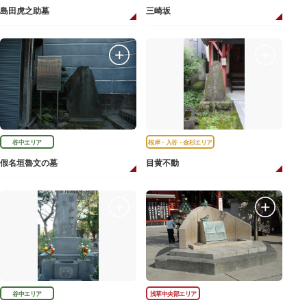
島田虎之助墓
三崎坂
谷中エリア
根岸・入谷・金杉エリア
假名垣魯文の墓
目黄不動
谷中エリア
浅草中央部エリア